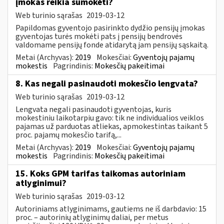
įmokas reikia sumokėti?
Web turinio sąrašas
2019-03-12
Papildomas gyventojo pasirinkto dydžio pensijų įmokas
gyventojas turės mokėti pats į pensijų bendrovės
valdomame pensijų fonde atidarytą jam pensijų sąskaitą.
Metai (Archyvas):
2019
Mokesčiai:
Gyventojų pajamų
mokestis
Pagrindinis:
Mokesčių pakeitimai
8. Kas negali pasinaudoti mokesčio lengvata?
Web turinio sąrašas
2019-03-12
Lengvata negali pasinaudoti gyventojas, kuris
mokestiniu laikotarpiu gavo: tik ne individualios veiklos
pajamas už parduotas atliekas, apmokestintas taikant 5
proc. pajamų mokesčio tarifą,...
Metai (Archyvas):
2019
Mokesčiai:
Gyventojų pajamų
mokestis
Pagrindinis:
Mokesčių pakeitimai
15. Koks GPM tarifas taikomas autoriniam
atlyginimui?
Web turinio sąrašas
2019-03-12
Autoriniams atlyginimams, gautiems ne iš darbdavio: 15
proc. – autorinių atlyginimų daliai, per metus