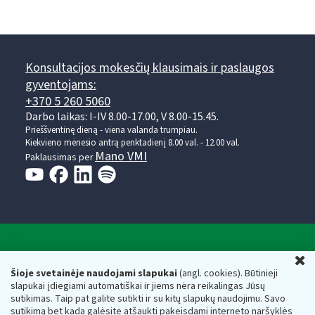
Konsultacijos mokesčių klausimais ir paslaugos
gyventojams:
+370 5 260 5060
Darbo laikas: I-IV 8.00-17.00, V 8.00-15.45.
Prieššventinę dieną - viena valanda trumpiau.
Kiekvieno mėnesio antrą penktadienį 8.00 val. - 12.00 val.
Mano VMI
Paklausimas per
Valstybinė mokesčių inspekcija prie Lietuvos
U
Respublikos finansų ministerijos
Šioje svetainėje naudojami slapukai
(angl. cookies). Būtinieji
slapukai įdiegiami automatiškai ir jiems nėra reikalingas Jūsų
Biudžetinė įstaiga. Juridinio asmens kodas — 188659752,
sutikimas. Taip pat galite sutikti ir su kitų slapukų naudojimu. Savo
adresas: Vasario 16-osios g. 14, 01107 Vilnius, Lietuva, el.paštas:
sutikimą bet kada galėsite atšaukti pakeisdami interneto naršyklės