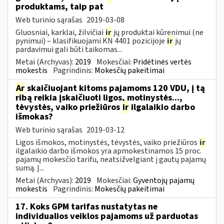
produktams, taip pat
Web turinio sąrašas
2019-03-08
Gluosniai, karklai, žilvičiai
ir
jų produktai kūrenimui (ne
pynimui) – klasifikuojami KN 4401 pozicijoje
ir
jų
pardavimui gali būti taikomas...
Metai (Archyvas):
2019
Mokesčiai:
Pridėtinės vertės
mokestis
Pagrindinis:
Mokesčių pakeitimai
Ar
skaičiuojant kitoms pajamoms 120 VDU, į tą
ribą reikia įskaičiuoti ligos, motinystės...,
tėvystės, vaiko priežiūros
ir
ilgalaikio darbo
išmokas?
Web turinio sąrašas
2019-03-12
Ligos išmokos, motinystės, tėvystės, vaiko priežiūros
ir
ilgalaikio darbo išmokos yra apmokestinamos 15 proc.
pajamų mokesčio tarifu, neatsižvelgiant į gautų pajamų
sumą. Į...
Metai (Archyvas):
2019
Mokesčiai:
Gyventojų pajamų
mokestis
Pagrindinis:
Mokesčių pakeitimai
17. Koks GPM tarifas nustatytas ne
individualios veiklos pajamoms už parduotas