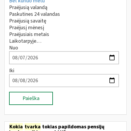
Bet kuriuo metu
Praėjusią valandą
Paskutines 24 valandas
Praėjusią savaitę
Praėjusį mėnesį
Praėjusiais metais
Laikotarpyje…
Nuo
Iki
Paieška
Kokia
tvarka
tokias papildomas pensijų