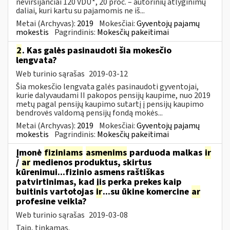
neviršijančiai 120 VDU*, 20 proc. – autorinių atlyginimų
daliai, kuri kartu su pajamomis ne iš...
Metai (Archyvas):
2019
Mokesčiai:
Gyventojų pajamų
mokestis
Pagrindinis:
Mokesčių pakeitimai
2
. Kas galės pasinaudoti šia mokesčio
lengvata?
Web turinio sąrašas
2019-03-12
Šia mokesčio lengvata galės pasinaudoti gyventojai,
kurie dalyvaudami II pakopos pensijų kaupime, nuo 2019
metų pagal pensijų kaupimo sutartį į pensijų kaupimo
bendrovės valdomą pensijų fondą mokės...
Metai (Archyvas):
2019
Mokesčiai:
Gyventojų pajamų
mokestis
Pagrindinis:
Mokesčių pakeitimai
Įmonė
fiziniams
asmenims
parduoda malkas
ir
/
ar
medienos produktus, skirtus
kūrenimui...fizinio asmens raštiškas
patvirtinimas, kad jis perka prekes kaip
buitinis vartotojas
ir
...su ūkine komercine
ar
profesine veikla?
Web turinio sąrašas
2019-03-08
Taip, tinkamas.