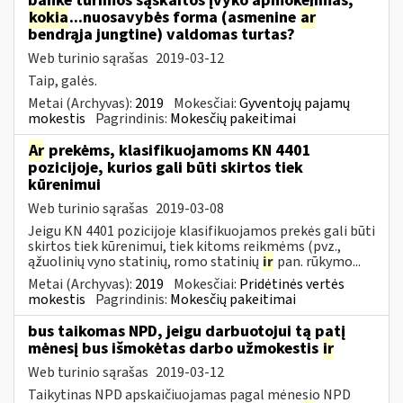
banke turimos sąskaitos įvyko apmokėjimas,
kokia
...nuosavybės forma (asmenine
ar
bendrąja jungtine) valdomas turtas?
Web turinio sąrašas
2019-03-12
Taip, galės.
Metai (Archyvas):
2019
Mokesčiai:
Gyventojų pajamų
mokestis
Pagrindinis:
Mokesčių pakeitimai
Ar
prekėms, klasifikuojamoms KN 4401
pozicijoje, kurios gali būti skirtos tiek
kūrenimui
Web turinio sąrašas
2019-03-08
Jeigu KN 4401 pozicijoje klasifikuojamos prekės gali būti
skirtos tiek kūrenimui, tiek kitoms reikmėms (pvz.,
ąžuolinių vyno statinių, romo statinių
ir
pan. rūkymo...
Metai (Archyvas):
2019
Mokesčiai:
Pridėtinės vertės
mokestis
Pagrindinis:
Mokesčių pakeitimai
bus taikomas NPD, jeigu darbuotojui tą patį
mėnesį bus išmokėtas darbo užmokestis
ir
Web turinio sąrašas
2019-03-12
Taikytinas NPD apskaičiuojamas pagal mėnesio NPD