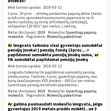
atliekas?
Web turinio sąrašas
2019-03-12
5 proc. 20 proc. – atliekų pardavimo pajamų daliai (kartu
su kitomis apmokestinamosiomis pajamomis ne iš
darbo santykių (jų esmę atitinkančių santykių)),
viršijančiai 120 VDU* per metus. Į metinę...
Metai (Archyvas):
2019
Mokesčiai:
Gyventojų pajamų
mokestis
Pagrindinis:
Mokesčių pakeitimai
Ar
lengvata taikoma visai gyventojo sumokėtai
pensijų įmokai į pensijų fondą (3proc....+
papildomai sumokėta pensijų įmokų suma,
ar
tik sumokėtai papildomai pensijų įmokų
Web turinio sąrašas
2019-03-12
Lengvata taikoma tik papildomai sumokėtų pensijų
įmokų sumai. Tarkime, 3 proc. gyventojo pajamų, nuo
kurių skaičiuojamos VSD įmokos - 430 Eur per metus.
Gyventojas pensijų bendrovei papildomai...
Metai (Archyvas):
2019
Mokesčiai:
Gyventojų pajamų
mokestis
Pagrindinis:
Mokesčių pakeitimai
Ar
galima pasinaudoti mokesčio lengvata, jeigu
gyventojas 2019 metais pradės mokėti...ne 3