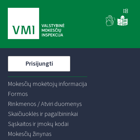
Prisijungti
Mokesčių mokėtojų informacija
Formos
Rinkmenos / Atviri duomenys
Skaičiuoklės ir pagalbininkai
Sąskaitos ir įmokų kodai
Mokesčių žinynas