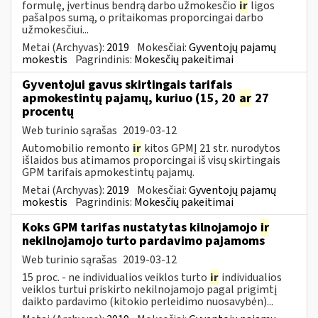
formulę, įvertinus bendrą darbo užmokesčio
ir
ligos
pašalpos sumą, o pritaikomas proporcingai darbo
užmokesčiui...
Metai (Archyvas):
2019
Mokesčiai:
Gyventojų pajamų
mokestis
Pagrindinis:
Mokesčių pakeitimai
Gyventojui gavus skirtingais tarifais
apmokestintų pajamų, kuriuo (15, 20
ar
27
procentų
Web turinio sąrašas
2019-03-12
Automobilio remonto
ir
kitos GPMĮ 21 str. nurodytos
išlaidos bus atimamos proporcingai iš visų skirtingais
GPM tarifais apmokestintų pajamų.
Metai (Archyvas):
2019
Mokesčiai:
Gyventojų pajamų
mokestis
Pagrindinis:
Mokesčių pakeitimai
Koks GPM tarifas nustatytas kilnojamojo
ir
nekilnojamojo turto pardavimo pajamoms
Web turinio sąrašas
2019-03-12
15 proc. - ne individualios veiklos turto
ir
individualios
veiklos turtui priskirto nekilnojamojo pagal prigimtį
daikto pardavimo (kitokio perleidimo nuosavybėn)...