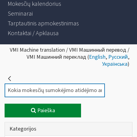
Mokesčių kalendorius
Seminarai
Tarptautinis apmokestinimas
Kontaktai / Apklausa
VMI Machine translation / VMI Машинный перевод /
VMI Машинний переклад (
English
,
Русский
,
Українська
)
Paieška
Kategorijos