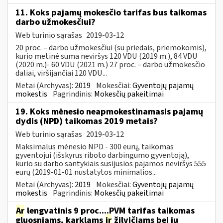
11. Koks pajamų mokesčio tarifas bus taikomas
darbo užmokesčiui?
Web turinio sąrašas
2019-03-12
20 proc. – darbo užmokesčiui (su priedais, priemokomis),
kurio metinė suma neviršys 120 VDU (2019 m.), 84 VDU
(2020 m.)- 60 VDU (2021 m.) 27 proc. – darbo užmokesčio
daliai, viršijančiai 120 VDU...
Metai (Archyvas):
2019
Mokesčiai:
Gyventojų pajamų
mokestis
Pagrindinis:
Mokesčių pakeitimai
19. Koks mėnesio neapmokestinamasis pajamų
dydis (NPD) taikomas 2019 metais?
Web turinio sąrašas
2019-03-12
Maksimalus mėnesio NPD - 300 eurų, taikomas
gyventojui (išskyrus riboto darbingumo gyventoją),
kurio su darbo santykiais susijusios pajamos neviršys 555
eurų (2019-01-01 nustatytos minimalios...
Metai (Archyvas):
2019
Mokesčiai:
Gyventojų pajamų
mokestis
Pagrindinis:
Mokesčių pakeitimai
Ar
lengvatinis 9 proc....PVM tarifas taikomas
gluosniams, karklams
ir
žilvičiams bei jų