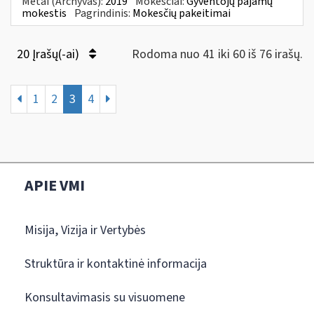
Metai (Archyvas):
2019
Mokesčiai:
Gyventojų pajamų
mokestis
Pagrindinis:
Mokesčių pakeitimai
20 Įrašų(-ai)
Rodoma nuo 41 iki 60 iš 76 irašų.
1
2
3
4
APIE VMI
Misija, Vizija ir Vertybės
Struktūra ir kontaktinė informacija
Konsultavimasis su visuomene