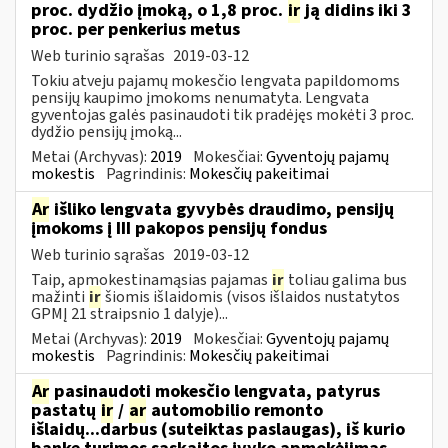
proc. dydžio įmoką, o 1,8 proc.
ir
ją didins iki 3
proc. per penkerius metus
Web turinio sąrašas
2019-03-12
Tokiu atveju pajamų mokesčio lengvata papildomoms
pensijų kaupimo įmokoms nenumatyta. Lengvata
gyventojas galės pasinaudoti tik pradėjęs mokėti 3 proc.
dydžio pensijų įmoką...
Metai (Archyvas):
2019
Mokesčiai:
Gyventojų pajamų
mokestis
Pagrindinis:
Mokesčių pakeitimai
Ar
išliko lengvata gyvybės draudimo, pensijų
įmokoms į III pakopos pensijų fondus
Web turinio sąrašas
2019-03-12
Taip, apmokestinamąsias pajamas
ir
toliau galima bus
mažinti
ir
šiomis išlaidomis (visos išlaidos nustatytos
GPMĮ 21 straipsnio 1 dalyje)...
Metai (Archyvas):
2019
Mokesčiai:
Gyventojų pajamų
mokestis
Pagrindinis:
Mokesčių pakeitimai
Ar
pasinaudoti mokesčio lengvata, patyrus
pastatų
ir
/
ar
automobilio remonto
išlaidų...darbus (suteiktas paslaugas), iš kurio