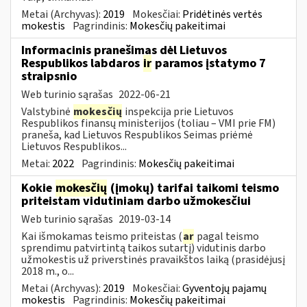
Metai (Archyvas):
2019
Mokesčiai:
Pridėtinės vertės
mokestis
Pagrindinis:
Mokesčių pakeitimai
Informacinis pranešimas dėl Lietuvos
Respublikos labdaros
ir
paramos įstatymo 7
straipsnio
Web turinio sąrašas
2022-06-21
Valstybinė
mokesčių
inspekcija prie Lietuvos
Respublikos finansų ministerijos (toliau – VMI prie FM)
praneša, kad Lietuvos Respublikos Seimas priėmė
Lietuvos Respublikos...
Metai:
2022
Pagrindinis:
Mokesčių pakeitimai
Kokie
mokesčių
(įmokų) tarifai taikomi teismo
priteistam vidutiniam darbo užmokesčiui
Web turinio sąrašas
2019-03-14
Kai išmokamas teismo priteistas (
ar
pagal teismo
sprendimu patvirtintą taikos sutartį) vidutinis darbo
užmokestis už priverstinės pravaikštos laiką (prasidėjusį
2018 m., o...
Metai (Archyvas):
2019
Mokesčiai:
Gyventojų pajamų
mokestis
Pagrindinis:
Mokesčių pakeitimai