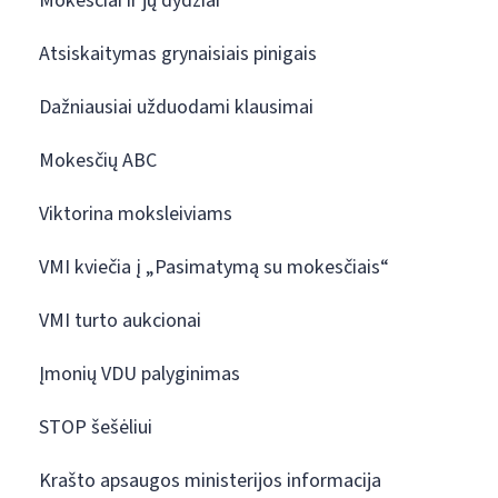
Mokesčiai ir jų dydžiai
Atsiskaitymas grynaisiais pinigais
Dažniausiai užduodami klausimai
Mokesčių ABC
Viktorina moksleiviams
VMI kviečia į „Pasimatymą su mokesčiais“
VMI turto aukcionai
Įmonių VDU palyginimas
STOP šešėliui
Krašto apsaugos ministerijos informacija