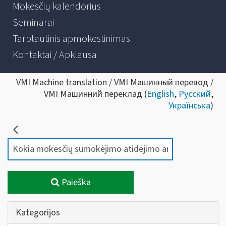
Mokesčių kalendorius
Seminarai
Tarptautinis apmokestinimas
Kontaktai / Apklausa
VMI Machine translation / VMI Машинный перевод /
VMI Машинний переклад (
English
,
Русский
,
Українська
)
Paieška
Kategorijos