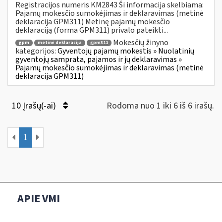
Registracijos numeris KM2843 Ši informacija skelbiama:
Pajamų mokesčio sumokėjimas ir deklaravimas (metinė
deklaracija GPM311) Metinę pajamų mokesčio
deklaraciją (forma GPM311) privalo pateikti...
Mokesčių žinyno
gpm
metinė deklaracija
gpm311
kategorijos:
Gyventojų pajamų mokestis » Nuolatinių
gyventojų samprata, pajamos ir jų deklaravimas »
Pajamų mokesčio sumokėjimas ir deklaravimas (metinė
deklaracija GPM311)
10 Įrašų(-ai)
Rodoma nuo 1 iki 6 iš 6 irašų.
1
APIE VMI