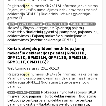
Registraci
jos
numeris KM2481 Ši informacija skelbiama:
Pajamų mokesčio sumokėjimas ir deklaravimas (metinė
deklaracija GPM311) Nuolatinis Lietuvos gyventojas
gautas FP...
gpm
pajamų deklaravimas
gpmį 17 str 1 d 30 p
finansinės priemonės
Mokesčių žinyno kategorijos:
Gyventojų pajamų
mokestis » Nuolatinių gyventojų samprata, pajamos ir jų
deklaravimas » Pajamų mokesčio sumokėjimas ir
deklaravimas (metinė deklaracija GPM311)
Kuriais atvejais pildomi metinės pajamų
mokesčio deklaracijos priedai (GPM311B,
GPM311C, GPM311H, GPM311D, GPM311E,
GPM311F, GPM311G)?
Web turinio sąrašas
2026-02-13
Registraci
jos
numeris KM2473 Ši informacija skelbiama:
Pajamų mokesčio sumokėjimas ir deklaravimas (metinė
deklaracija GPM311) Nuolatinių Lietuvos gyventojų
pajamų...
Mokesčių žinyno kategorijos:
2019
gpm
priedai
gpm311
m. gyventojų pajamų ir turto deklaravimas » Nuolatinių
Lietuvos gyventojų pajamų deklaravimas
Gyventojų
pajamų mokestis » Nuolatinių gyventojų samprata,