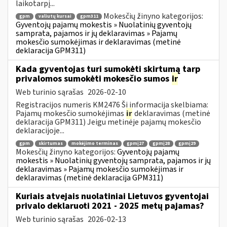
laikotarpį...
Mokesčių žinyno kategorijos:
gpm
valiutų kursai
gpm311
Gyventojų pajamų mokestis » Nuolatinių gyventojų
samprata, pajamos ir jų deklaravimas » Pajamų
mokesčio sumokėjimas ir deklaravimas (metinė
deklaracija GPM311)
Kada gyventojas turi sumokėti skirtumą tarp
privalomos sumokėti mokesčio sumos
ir
Web turinio sąrašas
2026-02-10
Registracijos numeris KM2476 Ši informacija skelbiama:
Pajamų mokesčio sumokėjimas
ir
deklaravimas (metinė
deklaracija GPM311) Jeigu metinėje pajamų mokesčio
deklaracijoje...
gpm
skirtumas
mokėjimo terminas
gpmį27
gpmį28
gpmį29
Mokesčių žinyno kategorijos:
Gyventojų pajamų
mokestis » Nuolatinių gyventojų samprata, pajamos ir jų
deklaravimas » Pajamų mokesčio sumokėjimas ir
deklaravimas (metinė deklaracija GPM311)
Kuriais atvejais nuolatiniai Lietuvos gyventojai
privalo deklaruoti 2021 - 2025 metų pajamas?
Web turinio sąrašas
2026-02-13