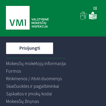
Prisijungti
Mokesčių mokėtojų informacija
Formos
Rinkmenos / Atviri duomenys
Skaičiuoklės ir pagalbininkai
Sąskaitos ir įmokų kodai
Mokesčių žinynas