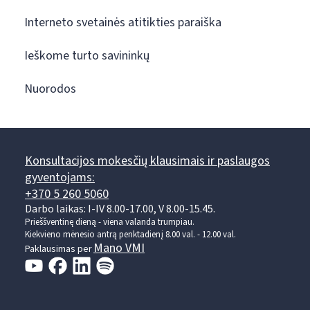
Interneto svetainės atitikties paraiška
Ieškome turto savininkų
Nuorodos
Konsultacijos mokesčių klausimais ir paslaugos
gyventojams:
+370 5 260 5060
Darbo laikas: I-IV 8.00-17.00, V 8.00-15.45.
Prieššventinę dieną - viena valanda trumpiau.
Kiekvieno mėnesio antrą penktadienį 8.00 val. - 12.00 val.
Mano VMI
Paklausimas per