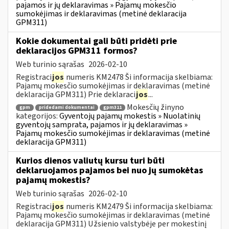
pajamos ir jų deklaravimas » Pajamų mokesčio
sumokėjimas ir deklaravimas (metinė deklaracija
GPM311)
Kokie dokumentai gali būti pridėti prie
deklaracijos GPM311 formos?
Web turinio sąrašas
2026-02-10
Registraci
jos
numeris KM2478 Ši informacija skelbiama:
Pajamų mokesčio sumokėjimas ir deklaravimas (metinė
deklaracija GPM311) Prie deklaraci
jos
...
Mokesčių žinyno
gpm
pridedami dokumentai
gpm311
kategorijos:
Gyventojų pajamų mokestis » Nuolatinių
gyventojų samprata, pajamos ir jų deklaravimas »
Pajamų mokesčio sumokėjimas ir deklaravimas (metinė
deklaracija GPM311)
Kurios dienos valiutų kursu turi būti
deklaruojamos pajamos bei nuo jų sumokėtas
pajamų mokestis?
Web turinio sąrašas
2026-02-10
Registraci
jos
numeris KM2479 Ši informacija skelbiama:
Pajamų mokesčio sumokėjimas ir deklaravimas (metinė
deklaracija GPM311) Užsienio valstybėje per mokestinį