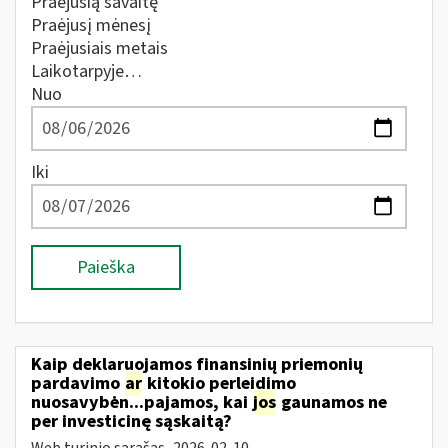
Praėjusią savaitę
Praėjusį mėnesį
Praėjusiais metais
Laikotarpyje…
Nuo
Iki
Paieška
Kaip deklaruojamos finansinių priemonių
pardavimo
ar
kitokio perleidimo
nuosavybėn...pajamos, kai
jos
gaunamos ne
per investicinę sąskaitą?
Web turinio sąrašas
2026-02-10