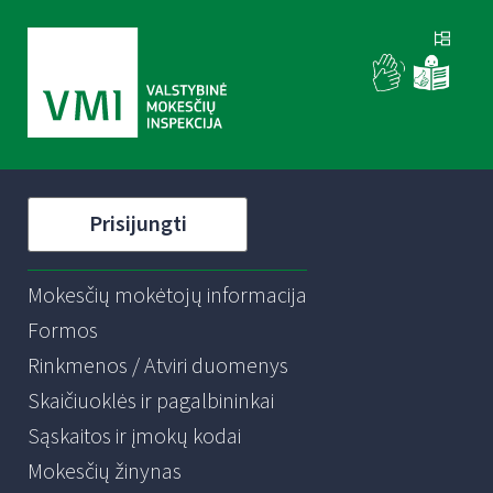
Prisijungti
Mokesčių mokėtojų informacija
Formos
Rinkmenos / Atviri duomenys
Skaičiuoklės ir pagalbininkai
Sąskaitos ir įmokų kodai
Mokesčių žinynas