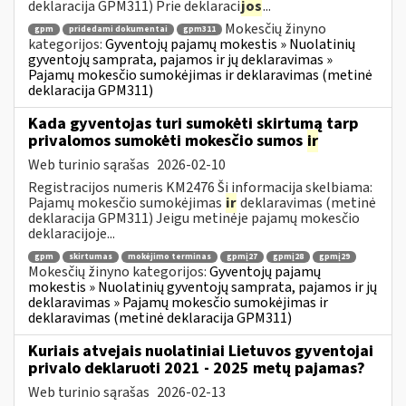
deklaracija GPM311) Prie deklaraci
jos
...
Mokesčių žinyno
gpm
pridedami dokumentai
gpm311
kategorijos:
Gyventojų pajamų mokestis » Nuolatinių
gyventojų samprata, pajamos ir jų deklaravimas »
Pajamų mokesčio sumokėjimas ir deklaravimas (metinė
deklaracija GPM311)
Kada gyventojas turi sumokėti skirtumą tarp
privalomos sumokėti mokesčio sumos
ir
Web turinio sąrašas
2026-02-10
Registracijos numeris KM2476 Ši informacija skelbiama:
Pajamų mokesčio sumokėjimas
ir
deklaravimas (metinė
deklaracija GPM311) Jeigu metinėje pajamų mokesčio
deklaracijoje...
gpm
skirtumas
mokėjimo terminas
gpmį27
gpmį28
gpmį29
Mokesčių žinyno kategorijos:
Gyventojų pajamų
mokestis » Nuolatinių gyventojų samprata, pajamos ir jų
deklaravimas » Pajamų mokesčio sumokėjimas ir
deklaravimas (metinė deklaracija GPM311)
Kuriais atvejais nuolatiniai Lietuvos gyventojai
privalo deklaruoti 2021 - 2025 metų pajamas?
Web turinio sąrašas
2026-02-13