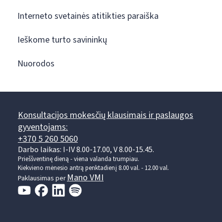
Interneto svetainės atitikties paraiška
Ieškome turto savininkų
Nuorodos
Konsultacijos mokesčių klausimais ir paslaugos
gyventojams:
+370 5 260 5060
Darbo laikas: I-IV 8.00-17.00, V 8.00-15.45.
Prieššventinę dieną - viena valanda trumpiau.
Kiekvieno mėnesio antrą penktadienį 8.00 val. - 12.00 val.
Mano VMI
Paklausimas per