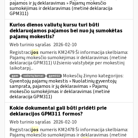
pajamos ir jų deklaravimas » Pajamų mokesčio
sumokėjimas ir deklaravimas (metinė deklaracija
GPM311)
Kurios dienos valiutų kursu turi būti
deklaruojamos pajamos bei nuo jų sumokėtas
pajamų mokestis?
Web turinio sąrašas
2026-02-10
Registraci
jos
numeris KM2479 Ši informacija skelbiama:
Pajamų mokesčio sumokėjimas ir deklaravimas (metinė
deklaracija GPM311) Užsienio valstybėje per mokestinį
laikotarpį...
Mokesčių žinyno kategorijos:
gpm
valiutų kursai
gpm311
Gyventojų pajamų mokestis » Nuolatinių gyventojų
samprata, pajamos ir jų deklaravimas » Pajamų
mokesčio sumokėjimas ir deklaravimas (metinė
deklaracija GPM311)
Kokie dokumentai gali būti pridėti prie
deklaracijos GPM311 formos?
Web turinio sąrašas
2026-02-10
Registraci
jos
numeris KM2478 Ši informacija skelbiama:
Pajamų mokesčio sumokėjimas ir deklaravimas (metinė