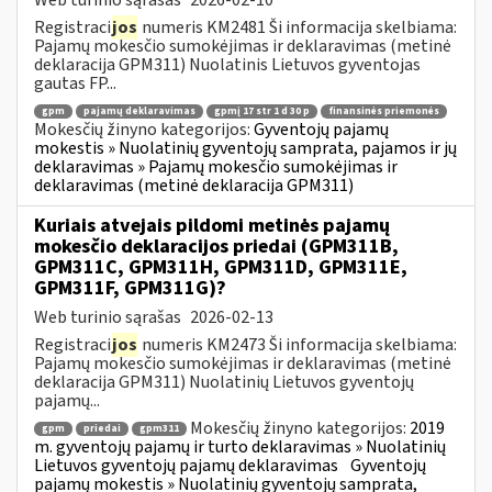
Registraci
jos
numeris KM2481 Ši informacija skelbiama:
Pajamų mokesčio sumokėjimas ir deklaravimas (metinė
deklaracija GPM311) Nuolatinis Lietuvos gyventojas
gautas FP...
gpm
pajamų deklaravimas
gpmį 17 str 1 d 30 p
finansinės priemonės
Mokesčių žinyno kategorijos:
Gyventojų pajamų
mokestis » Nuolatinių gyventojų samprata, pajamos ir jų
deklaravimas » Pajamų mokesčio sumokėjimas ir
deklaravimas (metinė deklaracija GPM311)
Kuriais atvejais pildomi metinės pajamų
mokesčio deklaracijos priedai (GPM311B,
GPM311C, GPM311H, GPM311D, GPM311E,
GPM311F, GPM311G)?
Web turinio sąrašas
2026-02-13
Registraci
jos
numeris KM2473 Ši informacija skelbiama:
Pajamų mokesčio sumokėjimas ir deklaravimas (metinė
deklaracija GPM311) Nuolatinių Lietuvos gyventojų
pajamų...
Mokesčių žinyno kategorijos:
2019
gpm
priedai
gpm311
m. gyventojų pajamų ir turto deklaravimas » Nuolatinių
Lietuvos gyventojų pajamų deklaravimas
Gyventojų
pajamų mokestis » Nuolatinių gyventojų samprata,