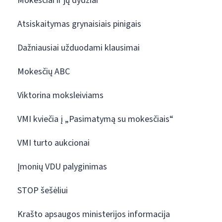
Mokesčiai ir jų dydžiai
Atsiskaitymas grynaisiais pinigais
Dažniausiai užduodami klausimai
Mokesčių ABC
Viktorina moksleiviams
VMI kviečia į „Pasimatymą su mokesčiais“
VMI turto aukcionai
Įmonių VDU palyginimas
STOP šešėliui
Krašto apsaugos ministerijos informacija