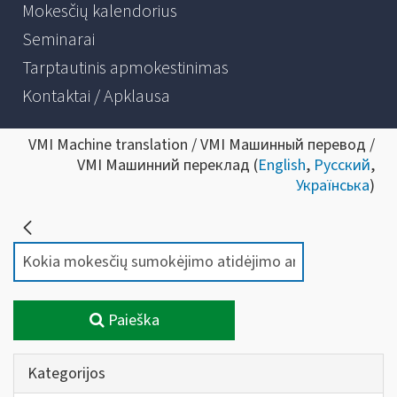
Mokesčių kalendorius
Seminarai
Tarptautinis apmokestinimas
Kontaktai / Apklausa
VMI Machine translation / VMI Машинный перевод /
VMI Машинний переклад (
English
,
Русский
,
Українська
)
Paieška
Kategorijos