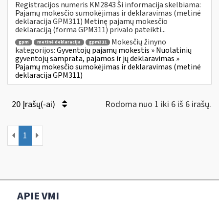
Registracijos numeris KM2843 Ši informacija skelbiama:
Pajamų mokesčio sumokėjimas ir deklaravimas (metinė
deklaracija GPM311) Metinę pajamų mokesčio
deklaraciją (forma GPM311) privalo pateikti...
Mokesčių žinyno
gpm
metinė deklaracija
gpm311
kategorijos:
Gyventojų pajamų mokestis » Nuolatinių
gyventojų samprata, pajamos ir jų deklaravimas »
Pajamų mokesčio sumokėjimas ir deklaravimas (metinė
deklaracija GPM311)
20 Įrašų(-ai)
Rodoma nuo 1 iki 6 iš 6 irašų.
1
APIE VMI