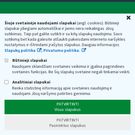
Valstybinė mokesčių inspekcija prie Lietuvos
U
Respublikos finansų ministerijos
Šioje svetainėje naudojami slapukai
(angl. cookies). Būtinieji
slapukai įdiegiami automatiškai ir jiems nėra reikalingas Jūsų
Biudžetinė įstaiga. Juridinio asmens kodas — 188659752,
sutikimas. Taip pat galite sutikti ir su kitų slapukų naudojimu. Savo
adresas: Vasario 16-osios g. 14, 01107 Vilnius, Lietuva, el.paštas:
sutikimą bet kada galėsite atšaukti pakeisdami interneto naršyklės
vmi@vmi.lt
, E. pristatymo dėžutės adresas 188659752
nustatymus ir ištrindami įrašytus slapukus. Daugiau informacijos
Duomenys apie Valstybinę mokesčių inspekciją prie Lietuvos
Slapukų politika
;
Privatumo politika.
Respublikos finansų ministerijos kaupiami ir saugomi Juridinių
asmenų registre
Būtinieji slapukai
Naudojami sklandžiam svetainės veikimui ir įgalina pagrindines
svetainės funkcijas. Be šių slapukų svetainė negali tinkamai veikti.
Analitiniai slapukai
Renka statistinę informaciją apie svetainės naudojimą ir
naudojami Jūsų naršymo patirties gerinimui.
PATVIRTINTI
Visus slapukus
PATVIRTINTI
Pasirinktus slapukus