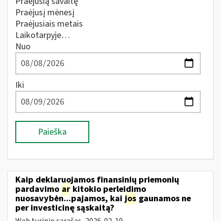
Praėjusią savaitę
Praėjusį mėnesį
Praėjusiais metais
Laikotarpyje…
Nuo
Iki
Paieška
Kaip deklaruojamos finansinių priemonių
pardavimo
ar
kitokio perleidimo
nuosavybėn...pajamos, kai
jos
gaunamos ne
per investicinę sąskaitą?
Web turinio sąrašas
2026-02-10