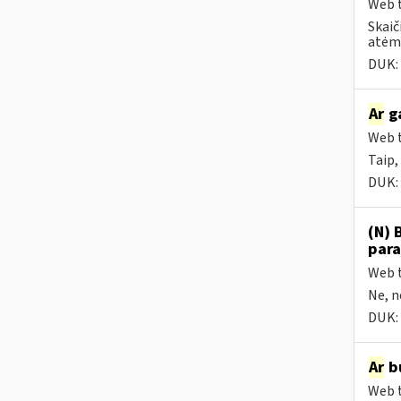
Web t
Skaič
atėmu
DUK:
Ar
ga
Web t
Taip,
DUK:
(N) 
para
Web t
Ne, n
DUK:
Ar
bū
Web t