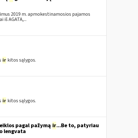
kalavimus 2019 m. apmokestinamosios pajamos
 iš AGATA,...
s
ir
kitos sąlygos.
s
ir
kitos sąlygos.
 veiklos pagal pažymą
ir
...Be to, patyriau
o lengvata