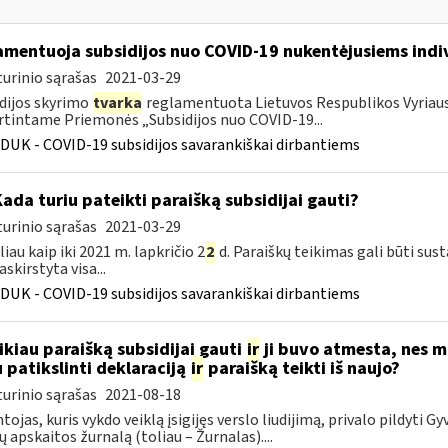
amentuoja subsidijos nuo COVID-19 nukentėjusiems indi
urinio sąrašas
2021-03-29
dijos skyrimo
tvarka
reglamentuota Lietuvos Respublikos Vyriausy
rtintame Priemonės „Subsidijos nuo COVID-19...
DUK - COVID-19 subsidijos savarankiškai dirbantiems
Kada turiu pateikti paraišką subsidijai gauti?
urinio sąrašas
2021-03-29
liau kaip iki 2021 m. lapkričio 2
2
d. Paraiškų teikimas gali būti sus
skirstyta visa...
DUK - COVID-19 subsidijos savarankiškai dirbantiems
ikiau paraišką subsidijai gauti
ir
ji buvo atmesta, nes 
u patikslinti deklaraciją
ir
paraišką teikti iš naujo?
urinio sąrašas
2021-08-18
tojas, kuris vykdo veiklą įsigijęs verslo liudijimą, privalo pildyti G
dų apskaitos žurnalą (toliau – Žurnalas)....