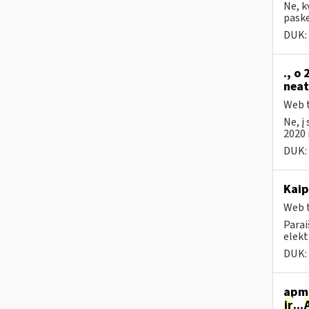
Ne, k
paske
DUK:
., o
neat
Web t
Ne, į
2020 
DUK:
Kaip
Web t
Parai
elekt
DUK:
apmo
ir
...