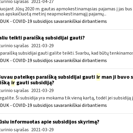
urinio sąrašas
2021-04-27
iuojant Jūsų 2020 m. gautas apmokestinamąsias pajamas į jas bus
s apskaičiuotą metinį neapmokestinamąjį pajamų...
DUK - COVID-19 subsidijos savarankiškai dirbantiems
liu teikti paraišką subsidijai gauti?
urinio sąrašas
2021-03-29
 paraišką subsidijai gauti galite teikti. Svarbu, kad būtų tenkinamo
DUK - COVID-19 subsidijos savarankiškai dirbantiems
Buvau pateikęs paraišką subsidijai gauti
ir
man ji buvo sk
išką
ir
gauti subsidiją?
urinio sąrašas
2021-03-29
egalite. Ši subsidija yra mokama tik vieną kartą, todėl jei subsidiją 
DUK - COVID-19 subsidijos savarankiškai dirbantiems
siu informuotas apie subsidijos skyrimą?
urinio sąrašas
2021-03-29