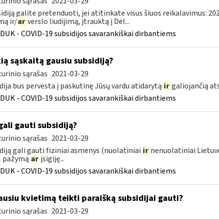
urinio sąrašas
2021-03-29
sidiją galite pretenduoti, jei atitinkate visus šiuos reikalavimus: 2
ą ir/
ar
verslo liudijimą, įtrauktą į Dėl...
DUK - COVID-19 subsidijos savarankiškai dirbantiems
kią sąskaitą gausiu subsidiją?
urinio sąrašas
2021-03-29
dija bus pervesta į paskutinę Jūsų vardu atidarytą
ir
galiojančią a
DUK - COVID-19 subsidijos savarankiškai dirbantiems
gali gauti subsidiją?
urinio sąrašas
2021-03-29
diją gali gauti fiziniai asmenys (nuolatiniai
ir
nenuolatiniai Lietuvo
l pažymą
ar
įsigiję...
DUK - COVID-19 subsidijos savarankiškai dirbantiems
usiu kvietimą teikti paraišką subsidijai gauti?
urinio sąrašas
2021-03-29