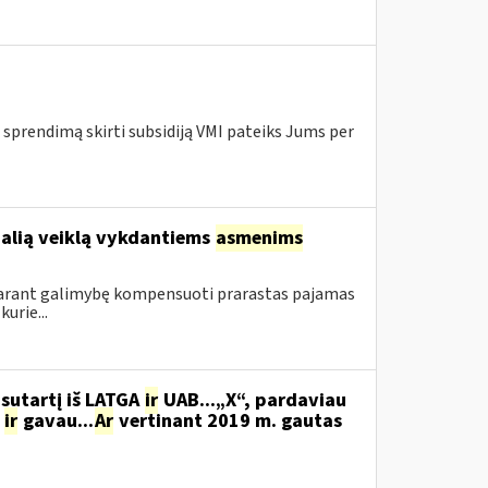
 sprendimą skirti subsidiją VMI pateiks Jums per
ualią veiklą vykdantiems
asmenims
sudarant galimybę kompensuoti prarastas pajamas
urie...
sutartį iš LATGA
ir
UAB...„X“, pardaviau
,
ir
gavau...
Ar
vertinant 2019 m. gautas