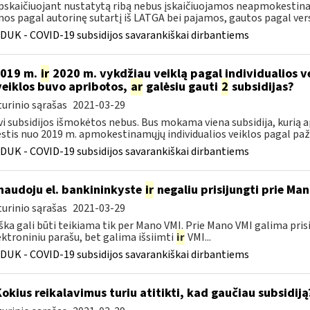
pskaičiuojant nustatytą ribą nebus įskaičiuojamos neapmokesti
os pagal autorinę sutartį iš LATGA bei pajamos, gautos pagal verslo
DUK - COVID-19 subsidijos savarankiškai dirbantiems
2019 m.
ir
2020 m. vykdžiau veiklą pagal individualios 
veiklos buvo apribotos,
ar
galėsiu gauti
2
subsidijas?
urinio sąrašas
2021-03-29
vi subsidijos išmokėtos nebus. Bus mokama viena subsidija, kurią 
tis nuo 2019 m. apmokestinamųjų individualios veiklos pagal paž
DUK - COVID-19 subsidijos savarankiškai dirbantiems
naudoju el. bankininkyste
ir
negaliu prisijungti prie Ma
urinio sąrašas
2021-03-29
ška gali būti teikiama tik per Mano VMI. Prie Mano VMI galima pris
ektroniniu parašu, bet galima išsiimti
ir
VMI...
DUK - COVID-19 subsidijos savarankiškai dirbantiems
Kokius reikalavimus turiu atitikti, kad gaučiau subsidiją