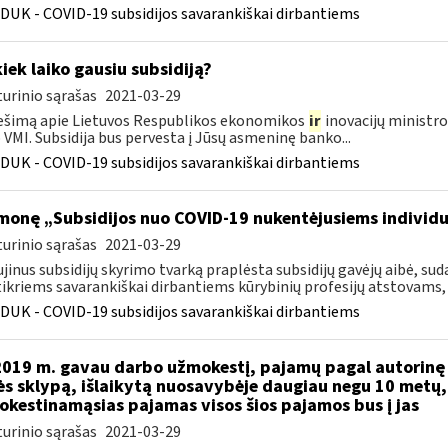
DUK - COVID-19 subsidijos savarankiškai dirbantiems
kiek laiko gausiu subsidiją?
urinio sąrašas
2021-03-29
šimą apie Lietuvos Respublikos ekonomikos
ir
inovacijų ministro
VMI. Subsidija bus pervesta į Jūsų asmeninę banko...
DUK - COVID-19 subsidijos savarankiškai dirbantiems
monę „Subsidijos nuo COVID-19 nukentėjusiems individ
urinio sąrašas
2021-03-29
jinus subsidijų skyrimo tvarką praplėsta subsidijų gavėjų aibė, 
ikriems savarankiškai dirbantiems kūrybinių profesijų atstovams, k
DUK - COVID-19 subsidijos savarankiškai dirbantiems
2019 m. gavau darbo užmokestį, pajamų pagal autorinę 
s sklypą, išlaikytą nuosavybėje daugiau negu 10 metų
kestinamąsias pajamas visos šios pajamos bus į jas
urinio sąrašas
2021-03-29