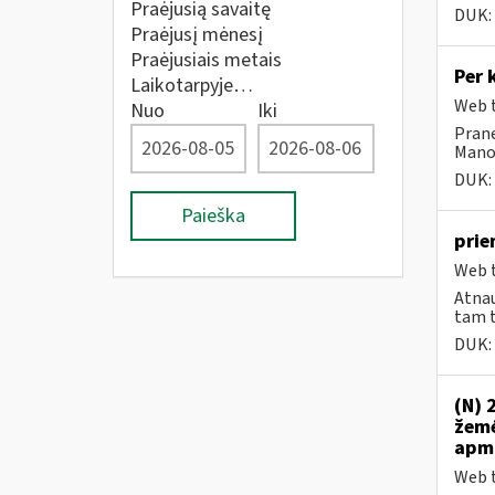
Praėjusią savaitę
DUK:
Praėjusį mėnesį
Praėjusiais metais
Per 
Laikotarpyje…
Web t
Nuo
Iki
Prane
Mano 
DUK:
Paieška
prie
Web t
Atnau
tam t
DUK:
(N) 
žemė
apmo
Web t