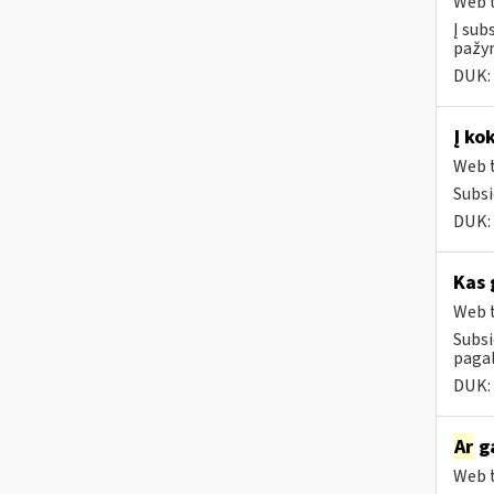
Web t
Į sub
pažym
DUK:
Į ko
Web t
Subsi
DUK:
Kas 
Web t
Subsi
paga
DUK:
Ar
ga
Web t