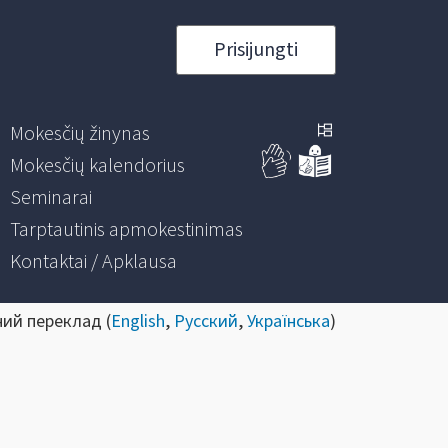
Prisijungti
Mokesčių žinynas
Mokesčių kalendorius
Seminarai
Tarptautinis apmokestinimas
Kontaktai / Apklausa
ний переклад (
English
,
Русский
,
Українська
)