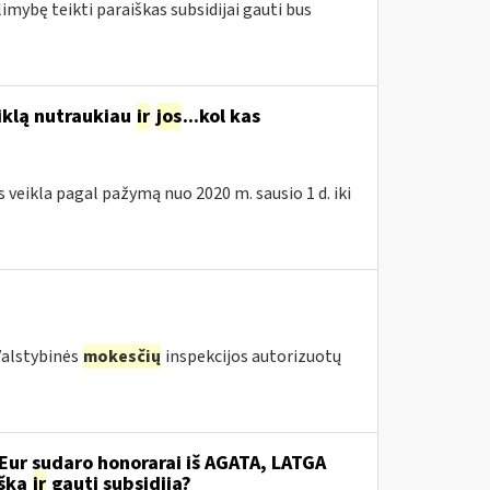
limybę teikti paraiškas subsidijai gauti bus
eiklą nutraukiau
ir
jos
...kol kas
s veikla pagal pažymą nuo 2020 m. sausio 1 d. iki
(Valstybinės
mokesčių
inspekcijos autorizuotų
Eur sudaro honorarai iš AGATA, LATGA
išką
ir
gauti subsidiją?