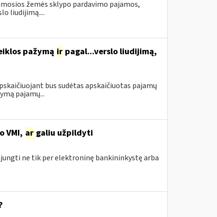
namosios žemės sklypo pardavimo pajamos,
 liudijimą....
veiklos pažymą
ir
pagal...verslo liudijimą,
apskaičiuojant bus sudėtas apskaičiuotas pajamų
ymą pajamų...
no VMI,
ar
galiu užpildyti
ijungti ne tik per elektroninę bankininkystę arba
?