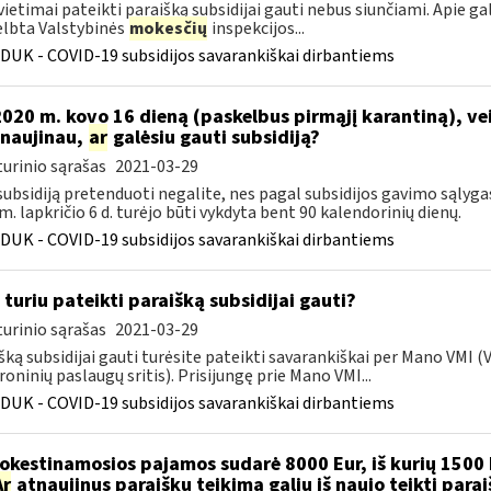
vietimai pateikti paraišką subsidijai gauti nebus siunčiami. Apie ga
lbta Valstybinės
mokesčių
inspekcijos...
DUK - COVID-19 subsidijos savarankiškai dirbantiems
 2020 m. kovo 16 dieną (paskelbus pirmąjį karantiną), v
naujinau,
ar
galėsiu gauti subsidiją?
urinio sąrašas
2021-03-29
 subsidiją pretenduoti negalite, nes pagal subsidijos gavimo sąlyga
m. lapkričio 6 d. turėjo būti vykdyta bent 90 kalendorinių dienų.
DUK - COVID-19 subsidijos savarankiškai dirbantiems
 turiu pateikti paraišką subsidijai gauti?
urinio sąrašas
2021-03-29
šką subsidijai gauti turėsite pateikti savarankiškai per Mano VMI 
roninių paslaugų sritis). Prisijungę prie Mano VMI...
DUK - COVID-19 subsidijos savarankiškai dirbantiems
kestinamosios pajamos sudarė 8000 Eur, iš kurių 1500 
Ar
atnaujinus paraiškų teikimą galiu iš naujo teikti para