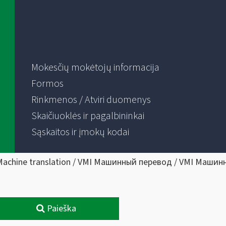
Mokesčių mokėtojų informacija
Formos
Rinkmenos / Atviri duomenys
Skaičiuoklės ir pagalbininkai
Sąskaitos ir įmokų kodai
Machine translation / VMI Машинный перевод / VMI Машин
Paieška