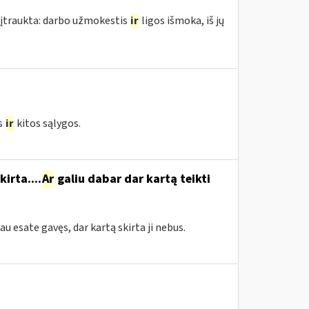
 įtraukta: darbo užmokestis
ir
ligos išmoka, iš jų
s
ir
kitos sąlygos.
irta....
Ar
galiu dabar dar kartą teikti
jau esate gavęs, dar kartą skirta ji nebus.