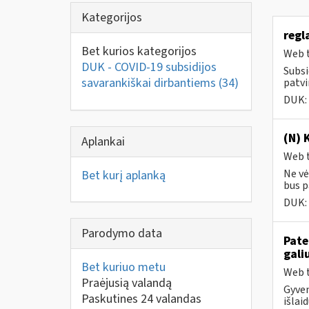
Kategorijos
regl
Bet kurios kategorijos
Web t
DUK - COVID-19 subsidijos
Subsi
savarankiškai dirbantiems
(34)
patvi
DUK:
(N) 
Aplankai
Web t
Ne vė
Bet kurį aplanką
bus pa
DUK:
Parodymo data
Pate
gali
Bet kuriuo metu
Web t
Praėjusią valandą
Gyven
Paskutines 24 valandas
išlai