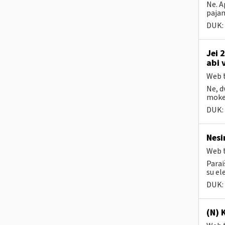
Ne. A
pajam
DUK:
Jei 
abi 
Web t
Ne, d
mokes
DUK:
Nesi
Web t
Parai
su el
DUK:
(N) 