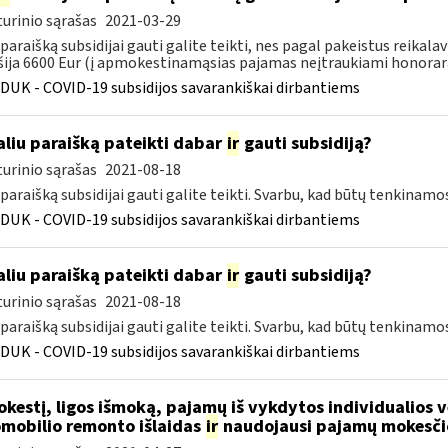
urinio sąrašas
2021-03-29
 paraišką subsidijai gauti galite teikti, nes pagal pakeistus rei
šija 6600 Eur (į apmokestinamąsias pajamas neįtraukiami honorarai
DUK - COVID-19 subsidijos savarankiškai dirbantiems
liu paraišką pateikti dabar
ir
gauti subsidiją?
urinio sąrašas
2021-08-18
 paraišką subsidijai gauti galite teikti. Svarbu, kad būtų tenkinamo
DUK - COVID-19 subsidijos savarankiškai dirbantiems
liu paraišką pateikti dabar
ir
gauti subsidiją?
urinio sąrašas
2021-08-18
 paraišką subsidijai gauti galite teikti. Svarbu, kad būtų tenkinamo
DUK - COVID-19 subsidijos savarankiškai dirbantiems
kestį, ligos išmoką, pajamų iš vykdytos individualios
mobilio remonto išlaidas
ir
naudojausi pajamų mokesči