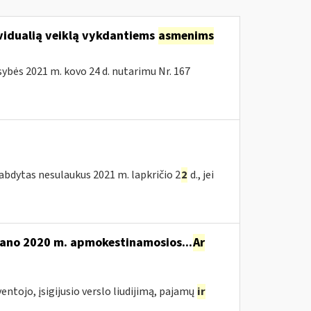
vidualią veiklą vykdantiems
asmenims
bės 2021 m. kovo 24 d. nutarimu Nr. 167
tabdytas nesulaukus 2021 m. lapkričio 2
2
d., jei
mano 2020 m. apmokestinamosios...
Ar
yventojo, įsigijusio verslo liudijimą, pajamų
ir