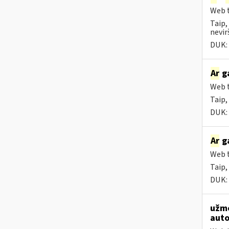
Web t
Taip,
nevir
DUK:
Ar
ga
Web t
Taip,
DUK:
Ar
ga
Web t
Taip,
DUK:
užmo
auto