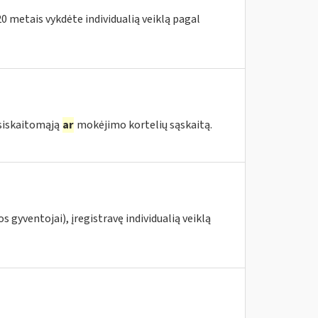
020 metais vykdėte individualią veiklą pagal
tsiskaitomąją
ar
mokėjimo kortelių sąskaitą.
s gyventojai), įregistravę individualią veiklą