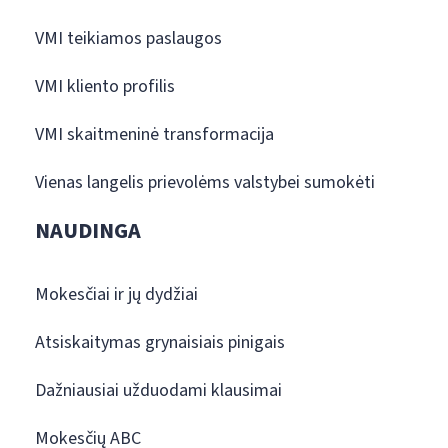
VMI teikiamos paslaugos
VMI kliento profilis
VMI skaitmeninė transformacija
Vienas langelis prievolėms valstybei sumokėti
NAUDINGA
Mokesčiai ir jų dydžiai
Atsiskaitymas grynaisiais pinigais
Dažniausiai užduodami klausimai
Mokesčių ABC