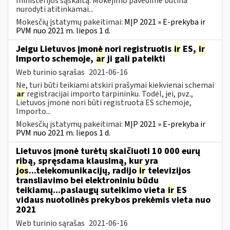
ministerijos sąskaitą. Mokėjimo pavedime būtina
nurodyti atitinkamai...
Mokesčių įstatymų pakeitimai:
MĮP 2021 » E-prekyba ir
PVM nuo 2021 m. liepos 1 d.
Jeigu Lietuvos įmonė nori registruotis
ir
ES,
ir
Importo schemoje,
ar
ji gali pateikti
Web turinio sąrašas
2021-06-16
Ne, turi būti teikiami atskiri prašymai kiekvienai schemai
ar
registracijai importo tarpininku. Todėl, jei, pvz.,
Lietuvos įmonė nori būti registruota ES schemoje,
Importo...
Mokesčių įstatymų pakeitimai:
MĮP 2021 » E-prekyba ir
PVM nuo 2021 m. liepos 1 d.
Lietuvos įmonė turėtų skaičiuoti 10 000 eurų
ribą, spręsdama klausimą, kur yra
jos
...telekomunikacijų, radijo
ir
televizijos
transliavimo bei elektroniniu būdu
teikiamų...paslaugų suteikimo vieta
ir
ES
vidaus nuotolinės prekybos prekėmis vieta nuo
2021
Web turinio sąrašas
2021-06-16