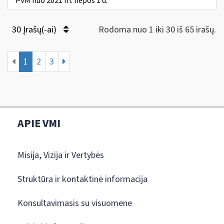
PVM nuo 2021 m. liepos 1 d.
30 Įrašų(-ai)
Rodoma nuo 1 iki 30 iš 65 irašų.
1
2
3
APIE VMI
Misija, Vizija ir Vertybės
Struktūra ir kontaktinė informacija
Konsultavimasis su visuomene