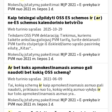
Mokesčių įstatymų pakeitimai:
MĮP 2021 » E-prekyba ir
PVM nuo 2021 m. liepos 1 d.
Kaip teisingai užpildyti OSS ES schemos
ir
(
ar
)
ne-ES schemos kalendorinio ketvirčio
Web turinio sąrašas
2025-10-29
Teikdami OSS PVM deklaraciją: Tiekimus, kuriems
taikėte anksčiau galiojusį PVM tarifą, turite deklaruoti
PVM tarifo stulpelyje iš išskleidžiamo sąrašo pasirinkę
eilutę „Kitas“...
Mokesčių įstatymų pakeitimai:
MĮP 2021 » E-prekyba ir
PVM nuo 2021 m. liepos 1 d.
Ar
bet koks apmokestinamasis asmuo gali
naudoti bet kokią OSS schemą?
Web turinio sąrašas
2021-06-09
Tai, kokią schemą
ir
kaip apmokestinamasis asmuo gali
naudoti, priklauso nuo to, kokią veiklą asmuo vykdys
ir
kur toks apmokestinamasis asmuo yra...
Mokesčių įstatymų pakeitimai:
MĮP 2021 » E-prekyba ir
PVM nuo 2021 m. liepos 1 d.