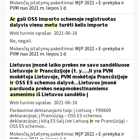
Mokesčių įstatymų pakeitimai:
MĮP 2021 » E-prekyba ir
PVM nuo 2021 m. liepos 1 d.
Ar
gali OSS Importo schemoje registruotas
dalyvis vienu
metu
turėti kelis importo
Web turinio sąrašas
2021-06-16
Ne, negali.
Mokesčių įstatymų pakeitimai:
MĮP 2021 » E-prekyba ir
PVM nuo 2021 m. liepos 1 d.
Lietuvos įmonė laiko prekes ne savo sandėliuose
Lietuvoje
ir
Prancūzijoje (t. y....Ji yra PVM
mokėtoja Lietuvoje, PVM mokėtoja Prancūzijoje
ir
OSS ES schemos dalyvė...Lietuvos įmonė
parduoda prekes neapmokestinamiems
asmenims
iš Lietuvos sandėlio į
Web turinio sąrašas
2021-06-16
Pardavimai deklaruojami taip: į Lietuvą – FR0600
deklaracijoje; į Prancūziją – OSS ES schemos
deklaracijoje; į kitą ES šalį (ne Lietuvą
ir
ne Prancūziją) –
OSS ES schemos...
Mokesčių įstatymų pakeitimai:
MĮP 2021 » E-prekyba ir