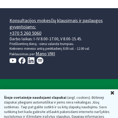
Konsultacijos mokesčių klausimais ir paslaugos
gyventojams:
+370 5 260 5060
Darbo laikas: I-IV 8.00-17.00, V 8.00-15.45.
Prieššventinę dieną - viena valanda trumpiau.
Kiekvieno mėnesio antrą penktadienį 8.00 val. - 12.00 val.
Mano VMI
Paklausimas per
Valstybinė mokesčių inspekcija prie Lietuvos
U
Respublikos finansų ministerijos
Šioje svetainėje naudojami slapukai
(angl. cookies). Būtinieji
slapukai įdiegiami automatiškai ir jiems nėra reikalingas Jūsų
Biudžetinė įstaiga. Juridinio asmens kodas — 188659752,
sutikimas. Taip pat galite sutikti ir su kitų slapukų naudojimu. Savo
adresas: Vasario 16-osios g. 14, 01107 Vilnius, Lietuva, el.paštas:
sutikimą bet kada galėsite atšaukti pakeisdami interneto naršyklės
vmi@vmi.lt
, E. pristatymo dėžutės adresas 188659752
nustatymus ir ištrindami įrašytus slapukus. Daugiau informacijos