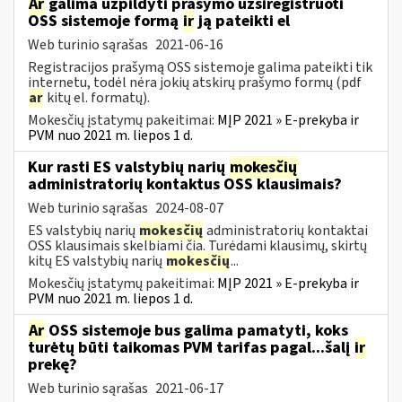
Ar
galima užpildyti prašymo užsiregistruoti
OSS sistemoje formą
ir
ją pateikti el
Web turinio sąrašas
2021-06-16
Registracijos prašymą OSS sistemoje galima pateikti tik
internetu, todėl nėra jokių atskirų prašymo formų (pdf
ar
kitų el. formatų).
Mokesčių įstatymų pakeitimai:
MĮP 2021 » E-prekyba ir
PVM nuo 2021 m. liepos 1 d.
Kur rasti ES valstybių narių
mokesčių
administratorių kontaktus OSS klausimais?
Web turinio sąrašas
2024-08-07
ES valstybių narių
mokesčių
administratorių kontaktai
OSS klausimais skelbiami čia. Turėdami klausimų, skirtų
kitų ES valstybių narių
mokesčių
...
Mokesčių įstatymų pakeitimai:
MĮP 2021 » E-prekyba ir
PVM nuo 2021 m. liepos 1 d.
Ar
OSS sistemoje bus galima pamatyti, koks
turėtų būti taikomas PVM tarifas pagal...šalį
ir
prekę?
Web turinio sąrašas
2021-06-17