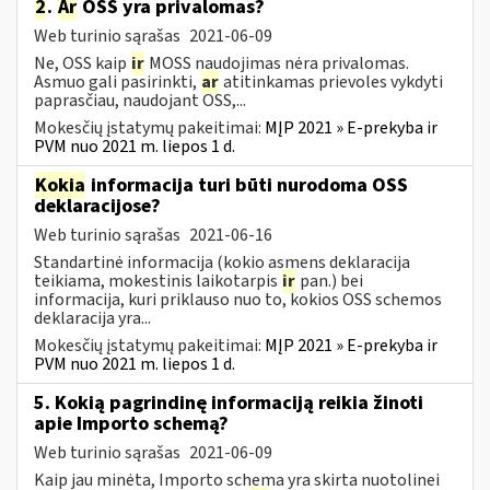
2
.
Ar
OSS yra privalomas?
Web turinio sąrašas
2021-06-09
Ne, OSS kaip
ir
MOSS naudojimas nėra privalomas.
Asmuo gali pasirinkti,
ar
atitinkamas prievoles vykdyti
paprasčiau, naudojant OSS,...
Mokesčių įstatymų pakeitimai:
MĮP 2021 » E-prekyba ir
PVM nuo 2021 m. liepos 1 d.
Kokia
informacija turi būti nurodoma OSS
deklaracijose?
Web turinio sąrašas
2021-06-16
Standartinė informacija (kokio asmens deklaracija
teikiama, mokestinis laikotarpis
ir
pan.) bei
informacija, kuri priklauso nuo to, kokios OSS schemos
deklaracija yra...
Mokesčių įstatymų pakeitimai:
MĮP 2021 » E-prekyba ir
PVM nuo 2021 m. liepos 1 d.
5. Kokią pagrindinę informaciją reikia žinoti
apie Importo schemą?
Web turinio sąrašas
2021-06-09
Kaip jau minėta, Importo schema yra skirta nuotolinei