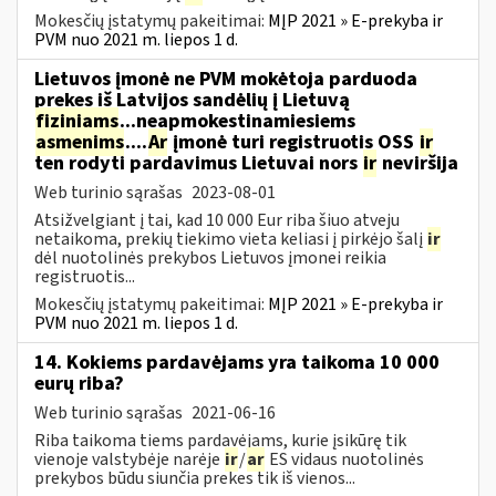
Mokesčių įstatymų pakeitimai:
MĮP 2021 » E-prekyba ir
PVM nuo 2021 m. liepos 1 d.
Lietuvos įmonė ne PVM mokėtoja parduoda
prekes iš Latvijos sandėlių į Lietuvą
fiziniams
...neapmokestinamiesiems
asmenims
....
Ar
įmonė turi registruotis OSS
ir
ten rodyti pardavimus Lietuvai nors
ir
neviršija
Web turinio sąrašas
2023-08-01
Atsižvelgiant į tai, kad 10 000 Eur riba šiuo atveju
netaikoma, prekių tiekimo vieta keliasi į pirkėjo šalį
ir
dėl nuotolinės prekybos Lietuvos įmonei reikia
registruotis...
Mokesčių įstatymų pakeitimai:
MĮP 2021 » E-prekyba ir
PVM nuo 2021 m. liepos 1 d.
14. Kokiems pardavėjams yra taikoma 10 000
eurų riba?
Web turinio sąrašas
2021-06-16
Riba taikoma tiems pardavėjams, kurie įsikūrę tik
vienoje valstybėje narėje
ir
/
ar
ES vidaus nuotolinės
prekybos būdu siunčia prekes tik iš vienos...