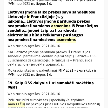
PVM nuo 2021 m. liepos 1 d.
Lietuvos įmonė laiko prekes savo sandėliuose
Lietuvoje
ir
Prancūzijoje (t. y.
laikoma...Lietuvos įmonė parduoda prekes
neapmokestinamiems
asmenims
iš Prancūzijos
sandėlio...įmonė taip pat parduoda
elektroniniu būdu teikiamas paslaugas
neapmokestinamiesiems
asmenims
Web turinio sąrašas
2021-06-16
Kai Lietuvos įmonė parduoda prekes iš Prancūzijos
sandėlio, pardavimai deklaruojami taip: į Lietuvą – OSS
ES schemos deklaracijoje; į Prancūziją – Prancūzijos
deklaracijoje (jei deklaruojama); į...
Mokesčių įstatymų pakeitimai:
MĮP 2021 » E-prekyba ir
PVM nuo 2021 m. liepos 1 d.
59. Kaip OSS dalyvis turi sumokėti mokėtiną
PVM?
Web turinio sąrašas
2021-06-16
PVM turi būti sumokėtas į specialią Valstybinės
mokesčių
inspekcijos prie Lietuvos Respublikos finansų