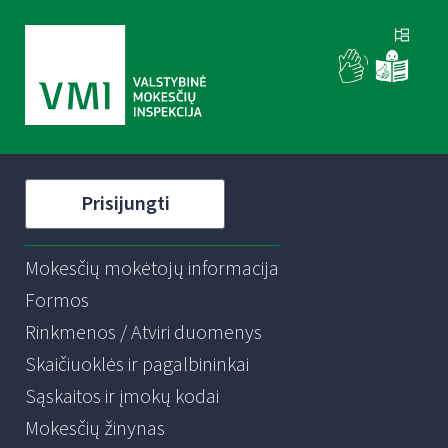
Prisijungti
Mokesčių mokėtojų informacija
Formos
Rinkmenos / Atviri duomenys
Skaičiuoklės ir pagalbininkai
Sąskaitos ir įmokų kodai
Mokesčių žinynas