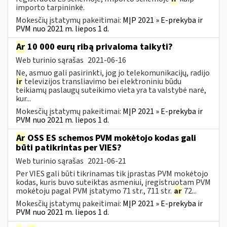
importo tarpininkė.
Mokesčių įstatymų pakeitimai:
MĮP 2021 » E-prekyba ir
PVM nuo 2021 m. liepos 1 d.
Ar
10 000 eurų ribą privaloma taikyti?
Web turinio sąrašas
2021-06-16
Ne, asmuo gali pasirinkti, jog jo telekomunikacijų, radijo
ir
televizijos transliavimo bei elektroniniu būdu
teikiamų paslaugų suteikimo vieta yra ta valstybė narė,
kur...
Mokesčių įstatymų pakeitimai:
MĮP 2021 » E-prekyba ir
PVM nuo 2021 m. liepos 1 d.
Ar
OSS ES schemos PVM mokėtojo kodas gali
būti patikrintas per VIES?
Web turinio sąrašas
2021-06-21
Per VIES gali būti tikrinamas tik įprastas PVM mokėtojo
kodas, kuris buvo suteiktas asmeniui, įregistruotam PVM
mokėtoju pagal PVM įstatymo 71 str., 711 str.
ar
72...
Mokesčių įstatymų pakeitimai:
MĮP 2021 » E-prekyba ir
PVM nuo 2021 m. liepos 1 d.