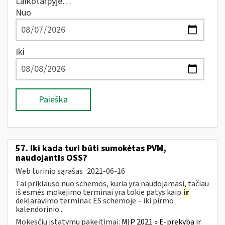
Laikotarpyje…
Nuo
Iki
Paieška
57. Iki kada turi būti sumokėtas PVM,
naudojantis OSS?
Web turinio sąrašas
2021-06-16
Tai priklauso nuo schemos, kuria yra naudojamasi, tačiau
iš esmės mokėjimo terminai yra tokie patys kaip
ir
deklaravimo terminai: ES schemoje – iki pirmo
kalendorinio...
Mokesčių įstatymų pakeitimai:
MĮP 2021 » E-prekyba ir