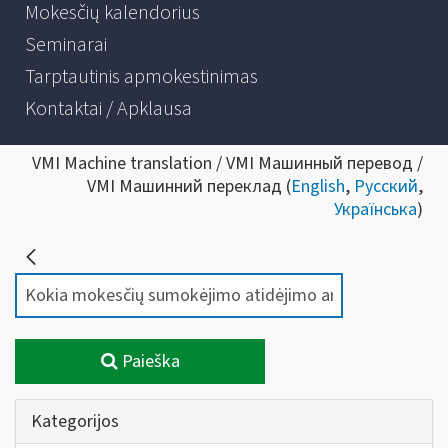
Mokesčių kalendorius
Seminarai
Tarptautinis apmokestinimas
Kontaktai / Apklausa
VMI Machine translation / VMI Машинный перевод /
VMI Машинний переклад (
English
,
Русский
,
Українська
)
Paieška
Kategorijos