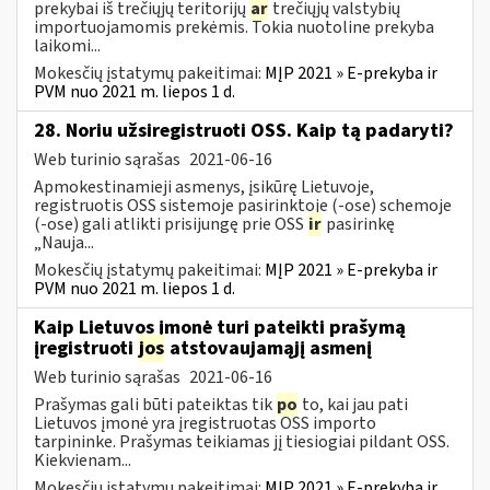
prekybai iš trečiųjų teritorijų
ar
trečiųjų valstybių
importuojamomis prekėmis. Tokia nuotoline prekyba
laikomi...
Mokesčių įstatymų pakeitimai:
MĮP 2021 » E-prekyba ir
PVM nuo 2021 m. liepos 1 d.
28. Noriu užsiregistruoti OSS. Kaip tą padaryti?
Web turinio sąrašas
2021-06-16
Apmokestinamieji asmenys, įsikūrę Lietuvoje,
registruotis OSS sistemoje pasirinktoje (-ose) schemoje
(-ose) gali atlikti prisijungę prie OSS
ir
pasirinkę
„Nauja...
Mokesčių įstatymų pakeitimai:
MĮP 2021 » E-prekyba ir
PVM nuo 2021 m. liepos 1 d.
Kaip Lietuvos įmonė turi pateikti prašymą
įregistruoti
jos
atstovaujamąjį asmenį
Web turinio sąrašas
2021-06-16
Prašymas gali būti pateiktas tik
po
to, kai jau pati
Lietuvos įmonė yra įregistruotas OSS importo
tarpininke. Prašymas teikiamas jį tiesiogiai pildant OSS.
Kiekvienam...
Mokesčių įstatymų pakeitimai:
MĮP 2021 » E-prekyba ir