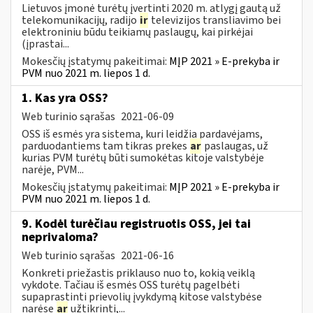
Lietuvos įmonė turėtų įvertinti 2020 m. atlygį gautą už
telekomunikacijų, radijo
ir
televizijos transliavimo bei
elektroniniu būdu teikiamų paslaugų, kai pirkėjai
(įprastai...
Mokesčių įstatymų pakeitimai:
MĮP 2021 » E-prekyba ir
PVM nuo 2021 m. liepos 1 d.
1. Kas yra OSS?
Web turinio sąrašas
2021-06-09
OSS iš esmės yra sistema, kuri leidžia pardavėjams,
parduodantiems tam tikras prekes
ar
paslaugas, už
kurias PVM turėtų būti sumokėtas kitoje valstybėje
narėje, PVM...
Mokesčių įstatymų pakeitimai:
MĮP 2021 » E-prekyba ir
PVM nuo 2021 m. liepos 1 d.
9. Kodėl turėčiau registruotis OSS, jei tai
neprivaloma?
Web turinio sąrašas
2021-06-16
Konkreti priežastis priklauso nuo to, kokią veiklą
vykdote. Tačiau iš esmės OSS turėtų pagelbėti
supaprastinti prievolių įvykdymą kitose valstybėse
narėse
ar
užtikrinti,...