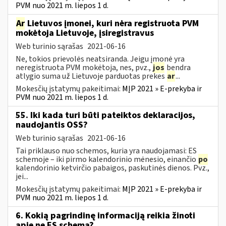
PVM nuo 2021 m. liepos 1 d.
Ar
Lietuvos įmonei, kuri nėra registruota PVM
mokėtoja Lietuvoje, įsiregistravus
Web turinio sąrašas
2021-06-16
Ne, tokios prievolės neatsiranda. Jeigu įmonė yra
neregistruota PVM mokėtoja, nes, pvz.,
jos
bendra
atlygio suma už Lietuvoje parduotas prekes
ar
...
Mokesčių įstatymų pakeitimai:
MĮP 2021 » E-prekyba ir
PVM nuo 2021 m. liepos 1 d.
55. Iki kada turi būti pateiktos deklaracijos,
naudojantis OSS?
Web turinio sąrašas
2021-06-16
Tai priklauso nuo schemos, kuria yra naudojamasi: ES
schemoje – iki pirmo kalendorinio mėnesio, einančio
po
kalendorinio ketvirčio pabaigos, paskutinės dienos. Pvz.,
jei...
Mokesčių įstatymų pakeitimai:
MĮP 2021 » E-prekyba ir
PVM nuo 2021 m. liepos 1 d.
6. Kokią pagrindinę informaciją reikia žinoti
apie ne ES schemą?