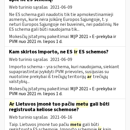
Web turinio sąrašas
2021-06-09
Ne ES schema gali naudotis tik tie apmokestinamieji
asmenys, kurie nėra įsikūrę Europos Sąjungoje, t. y.
neturi Europos Sąjungoje nei buveinės, nei padalinių. Ne
ES schema gali būti naudojama tik...
Mokesčių įstatymų pakeitimai:
MĮP 2021 » E-prekyba ir
PVM nuo 2021 m. liepos 1 d.
Kam skirtos Importo, ne ES
ir
ES schemos?
Web turinio sąrašas
2021-06-09
Importo schema – yra schema, kuri naudojama, siekiant
supaprastintai įvykdyti PVM prievoles, susijusias su
nuotoline prekybai iš trečiųjų teritorijų
ar
trečiųjų
valstybių...
Mokesčių įstatymų pakeitimai:
MĮP 2021 » E-prekyba ir
PVM nuo 2021 m. liepos 1 d.
Ar
Lietuvos įmonė tuo pačiu
metu
gali būti
registruota keliose schemose?
Web turinio sąrašas
2021-06-16
Taip. Lietuvos įmonė tuo pačiu
metu
gali būti
registruota ES schemoje, Importo schemoje
ir
kaip