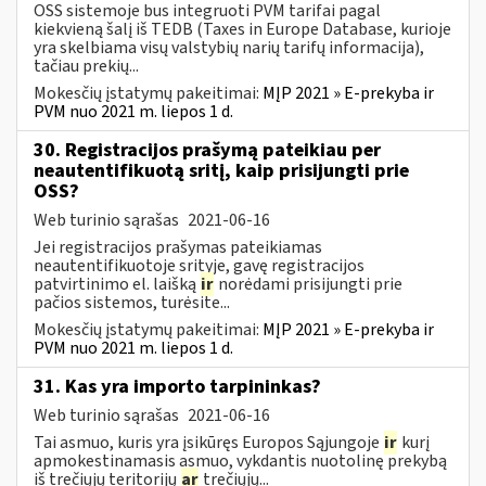
OSS sistemoje bus integruoti PVM tarifai pagal
kiekvieną šalį iš TEDB (Taxes in Europe Database, kurioje
yra skelbiama visų valstybių narių tarifų informacija),
tačiau prekių...
Mokesčių įstatymų pakeitimai:
MĮP 2021 » E-prekyba ir
PVM nuo 2021 m. liepos 1 d.
30. Registracijos prašymą pateikiau per
neautentifikuotą sritį, kaip prisijungti prie
OSS?
Web turinio sąrašas
2021-06-16
Jei registracijos prašymas pateikiamas
neautentifikuotoje srityje, gavę registracijos
patvirtinimo el. laišką
ir
norėdami prisijungti prie
pačios sistemos, turėsite...
Mokesčių įstatymų pakeitimai:
MĮP 2021 » E-prekyba ir
PVM nuo 2021 m. liepos 1 d.
31. Kas yra importo tarpininkas?
Web turinio sąrašas
2021-06-16
Tai asmuo, kuris yra įsikūręs Europos Sąjungoje
ir
kurį
apmokestinamasis asmuo, vykdantis nuotolinę prekybą
iš trečiųjų teritorijų
ar
trečiųjų...