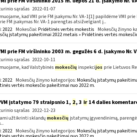
VMI prie FM viršininko 2015 m. liepos 21 d. įsakymo Nr. 
urinio sąrašas
2022-01-07
muojame, kad VMI prie FM įsakymu Nr. VA-1[1] papildėme VMI prie 
rie FM įsakymas Nr. VA-1 parengtas atsižvelgiant į...
:
2022
Mokesčiai:
Pridėtinės vertės mokestis
Mokesčių žinyno ka
čių įstatymų pakeitimai 2022 metais » Pridėtinės vertės mokesči
VMI prie FM viršininko 2003 m. gegužės 6 d. įsakymo Nr. 
urinio sąrašas
2022-10-11
muojame, kad Valstybinės
mokesčių
inspekci
jos
prie Lietuvos Re
:
2022
Mokesčių žinyno kategorijos:
Mokesčių įstatymų pakeitima
tinės vertės mokesčio pakeitimai nuo 2022 m.
PVM įstatymo 79 straipsnio 1,
2
, 3
ir
14 dalies komentar
urinio sąrašas
2022-12-23
ami užtikrinti sklandų
mokesčių
įstatymų įgyvendinimą, parengė
...
:
2022
Mokesčių žinyno kategorijos:
Mokesčių įstatymų pakeitima
tinės vertės mokesčio pakeitimai nuo 2022 m.