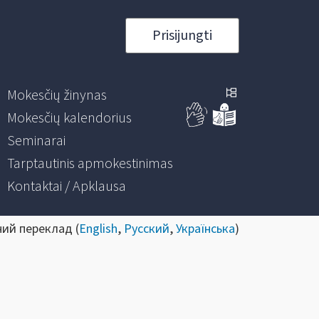
Prisijungti
Mokesčių žinynas
Mokesčių kalendorius
Seminarai
Tarptautinis apmokestinimas
Kontaktai / Apklausa
ний переклад (
English
,
Русский
,
Українська
)