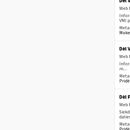
Dėl 
Web t
Infor
VMI p
Metai
Mokes
Dėl 
Web t
Infor
m....
Metai
Pridė
Dėl 
Web t
Siekd
dalies
Metai
Pridė