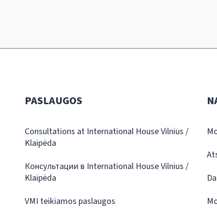
PASLAUGOS
N
Consultations at International House Vilnius /
Mo
Klaipėda
At
Консультации в International House Vilnius /
Klaipėda
Da
VMI teikiamos paslaugos
Mo