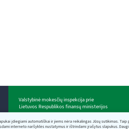
Valstybinė mokesčių inspekcija prie
Lietuvos Respublikos finansų ministerijos
Biudžetinė įstaiga. Juridinio asmens kodas — 188659752,
adresas: Vasario 16-osios g. 14, 01107 Vilnius, Lietuva,
lapukai įdiegiami automatiškai ir jiems nėra reikalingas Jūsų sutikimas. Taip pa
el.paštas:
vmi@vmi.lt
, E. pristatymo dėžutės adresas
sdami interneto naršyklės nustatymus ir ištrindami įrašytus slapukus. Daug