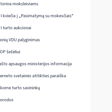
ktorina moksleiviams
I kviečia į „Pasimatymą su mokesčiais“
I turto aukcionai
onių VDU palyginimas
OP šešėliui
ašto apsaugos ministerijos informacija
terneto svetainės atitikties paraiška
škome turto savininkų
orodos