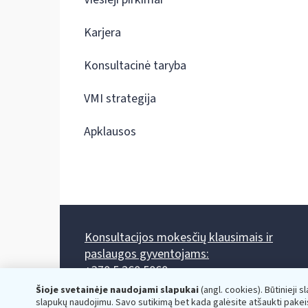
Karjera
Konsultacinė taryba
VMI strategija
Apklausos
Konsultacijos mokesčių klausimais ir
paslaugos gyventojams:
+370 5 260 5060
Darbo laikas: I-IV 8.00-17.00, V 8.00-15.45.
Šioje svetainėje naudojami slapukai
(angl. cookies). Būtinieji s
Prieššventinę dieną - viena valanda trumpiau.
slapukų naudojimu. Savo sutikimą bet kada galėsite atšaukti pakei