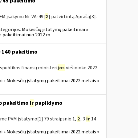
VA-49 pakeitimo
FM įsakymu Nr. VA-49[
2
] patvirtintą Aprašą[3].
tegorijos:
Mokesčių įstatymų pakeitimai »
o pakeitimai nuo 2022 m.
V-140 pakeitimo
spublikos finansų ministeri
jos
viršininko 2022
i » Mokesčių įstatymų pakeitimai 2022 metais »
o pakeitimo
ir
papildymo
me PVM įstatymo[1] 79 straipsnio 1,
2
, 3
ir
14
i » Mokesčių įstatymų pakeitimai 2022 metais »