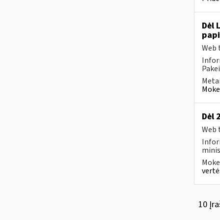
Dėl 
pap
Web t
Infor
Pakei
Metai
Mokes
Dėl 
Web t
Infor
minis
Mokes
vertė
10 Įra