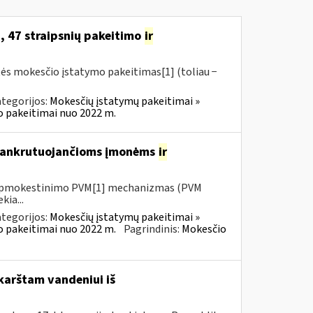
, 47 straipsnių pakeitimo
ir
tės mokesčio įstatymo pakeitimas[1] (toliau −
tegorijos:
Mokesčių įstatymų pakeitimai »
o pakeitimai nuo 2022 m.
 bankrutuojančioms įmonėms
ir
io apmokestinimo PVM[1] mechanizmas (PVM
kia...
tegorijos:
Mokesčių įstatymų pakeitimai »
o pakeitimai nuo 2022 m.
Pagrindinis:
Mokesčio
karštam vandeniui iš