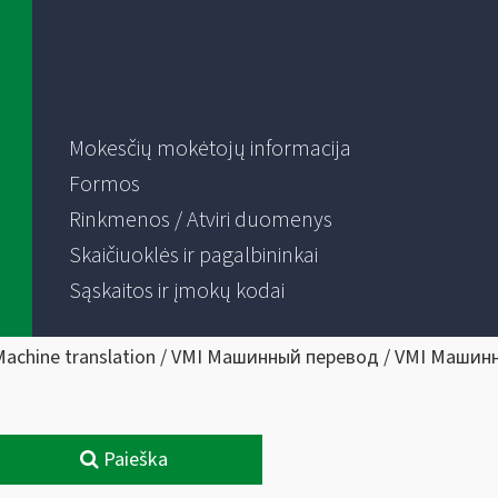
Mokesčių mokėtojų informacija
Formos
Rinkmenos / Atviri duomenys
Skaičiuoklės ir pagalbininkai
Sąskaitos ir įmokų kodai
Machine translation / VMI Машинный перевод / VMI Машин
Paieška