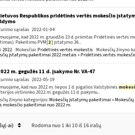
Lietuvos Respublikos pridėtinės vertės mokesčio įstaty
ildymo
urinio sąrašas
2022-01-04
muojame, kad 2021 m. gruodžio 23 d. priimtas Pridėtinės vertės m
timas). Pakeitimu PVM[
2
] įstatymo 36...
:
2022
Mokesčiai:
Pridėtinės vertės mokestis
Mokesčių žinyno ka
čių įstatymų pakeitimai 2022 metais » Pridėtinės vertės mokesči
2022 m. gegužės 11 d. įsakymo Nr. VA-47
urinio sąrašas
2022-05-19
muojame, kad nuo 2022 m. liepos 1 d. įsigalios Valstybinės
mokesč
terijos viršininko 2022 m. gegužės 11 d. įsakymu...
čių žinyno kategorijos:
Mokesčių įstatymų pakeitimai » Mokesčių 
s mokesčio pakeitimai nuo 2022 m.
šų(-ai)
Rodoma nuo 1 iki 10 iš 16 irašų.