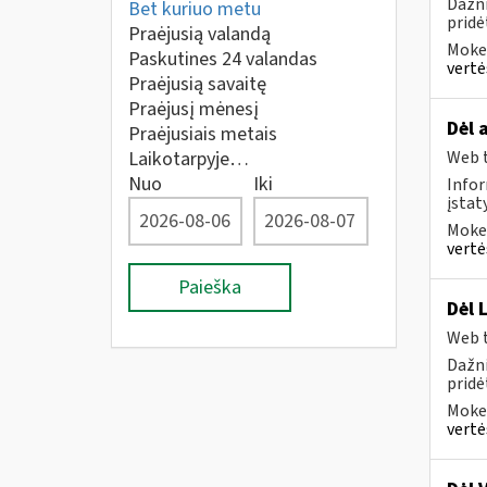
Dažni
Bet kuriuo metu
pridė
Praėjusią valandą
Mokes
Paskutines 24 valandas
vertė
Praėjusią savaitę
Praėjusį mėnesį
Dėl 
Praėjusiais metais
Laikotarpyje…
Web t
Nuo
Iki
Infor
įsta
Mokes
vertė
Paieška
Dėl 
Web t
Dažni
pridė
Mokes
vertė