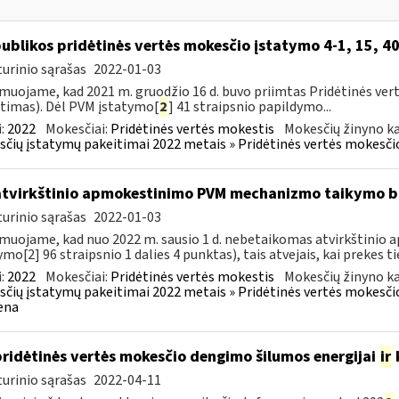
ublikos pridėtinės vertės mokesčio įstatymo 4-1, 15, 40
urinio sąrašas
2022-01-03
muojame, kad 2021 m. gruodžio 16 d. buvo priimtas Pridėtinės ver
timas). Dėl PVM įstatymo[
2
] 41 straipsnio papildymo...
:
2022
Mokesčiai:
Pridėtinės vertės mokestis
Mokesčių žinyno ka
čių įstatymų pakeitimai 2022 metais » Pridėtinės vertės mokesči
atvirkštinio apmokestinimo PVM mechanizmo taikymo
urinio sąrašas
2022-01-03
muojame, kad nuo 2022 m. sausio 1 d. nebetaikomas atvirkštin
ymo[2] 96 straipsnio 1 dalies 4 punktas), tais atvejais, kai prekes tie
:
2022
Mokesčiai:
Pridėtinės vertės mokestis
Mokesčių žinyno ka
čių įstatymų pakeitimai 2022 metais » Pridėtinės vertės mokesči
ena
pridėtinės vertės mokesčio dengimo šilumos energijai
ir
urinio sąrašas
2022-04-11