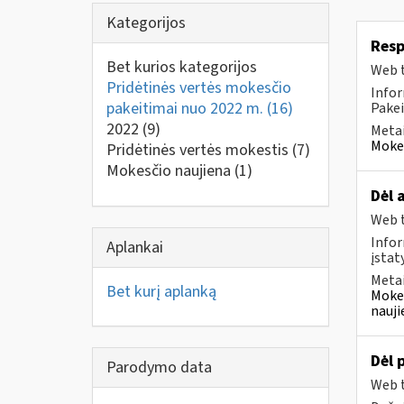
Kategorijos
Resp
Bet kurios kategorijos
Web t
Pridėtinės vertės mokesčio
Infor
pakeitimai nuo 2022 m.
(16)
Pakei
2022
(9)
Metai
Mokes
Pridėtinės vertės mokestis
(7)
Mokesčio naujiena
(1)
Dėl 
Web t
Infor
Aplankai
įstat
Metai
Bet kurį aplanką
Mokes
nauji
Dėl 
Parodymo data
Web t