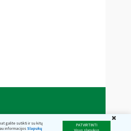
Uždar
t galite sutikti ir su kitų
PATVIRTINTI
iau informacijos
Slapukų
Visus slapukus