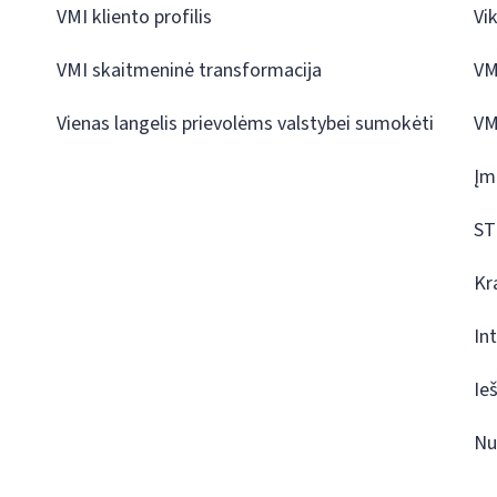
VMI kliento profilis
Vi
VMI skaitmeninė transformacija
VM
Vienas langelis prievolėms valstybei sumokėti
VM
Įm
ST
Kr
In
Ie
Nu