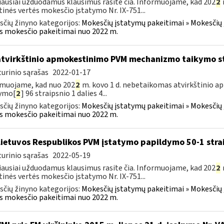
ausiai užduodamus klausimus rasite čia. Informuojame, kad 202
2
tinės vertės mokesčio įstatymo Nr. IX-751...
čių žinyno kategorijos:
Mokesčių įstatymų pakeitimai » Mokesčių 
s mokesčio pakeitimai nuo 2022 m.
atvirkštinio apmokestinimo PVM mechanizmo taikymo s
urinio sąrašas
2022-01-17
muojame, kad nuo 202
2
m. kovo 1 d. nebetaikomas atvirkštinio
tymo[
2
] 96 straipsnio 1 dalies 4...
čių žinyno kategorijos:
Mokesčių įstatymų pakeitimai » Mokesčių 
s mokesčio pakeitimai nuo 2022 m.
Lietuvos Respublikos PVM įstatymo papildymo 50-1 stra
urinio sąrašas
2022-05-19
ausiai užduodamus klausimus rasite čia. Informuojame, kad 202
2
tinės vertės mokesčio įstatymo Nr. IX-751...
čių žinyno kategorijos:
Mokesčių įstatymų pakeitimai » Mokesčių 
s mokesčio pakeitimai nuo 2022 m.