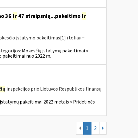
mo 36
ir
47 straipsnių...pakeitimo
ir
okesčio įstatymo pakeitimas[1] (toliau −
tegorijos:
Mokesčių įstatymų pakeitimai »
o pakeitimai nuo 2022 m.
ių
inspekcijos prie Lietuvos Respublikos finansų
įstatymų pakeitimai 2022 metais » Pridėtinės
1
2