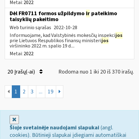
Metai:
2022
Dėl FR0711 formos užpildymo
ir
pateikimo
taisyklių pakeitimo
Web turinio sąrašas
2022-10-28
Informuojame, kad Valstybinės mokesčių inspekci
jos
prie Lietuvos Respublikos finansų ministeri
jos
viršininko 2022 m. spalio 19 d....
Metai:
2022
20 Įrašų(-ai)
Rodoma nuo 1 iki 20 iš 370 irašų.
1
2
3
...
19
Uždaryti
Šioje svetainėje naudojami slapukai
(angl.
cookies). Būtinieji slapukai įdiegiami automatiškai