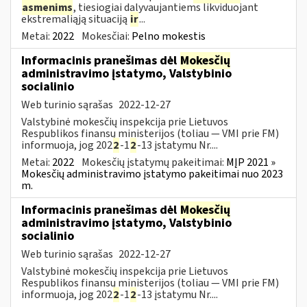
asmenims
, tiesiogiai dalyvaujantiems likviduojant
ekstremaliąją situaciją
ir
...
Metai:
2022
Mokesčiai:
Pelno mokestis
Informacinis pranešimas dėl
Mokesčių
administravimo įstatymo, Valstybinio
socialinio
Web turinio sąrašas
2022-12-27
Valstybinė mokesčių inspekcija prie Lietuvos
Respublikos finansų ministerijos (toliau — VMI prie FM)
informuoja, jog 202
2
-1
2
-13 įstatymu Nr....
Metai:
2022
Mokesčių įstatymų pakeitimai:
MĮP 2021 »
Mokesčių administravimo įstatymo pakeitimai nuo 2023
m.
Informacinis pranešimas dėl
Mokesčių
administravimo įstatymo, Valstybinio
socialinio
Web turinio sąrašas
2022-12-27
Valstybinė mokesčių inspekcija prie Lietuvos
Respublikos finansų ministerijos (toliau — VMI prie FM)
informuoja, jog 202
2
-1
2
-13 įstatymu Nr....