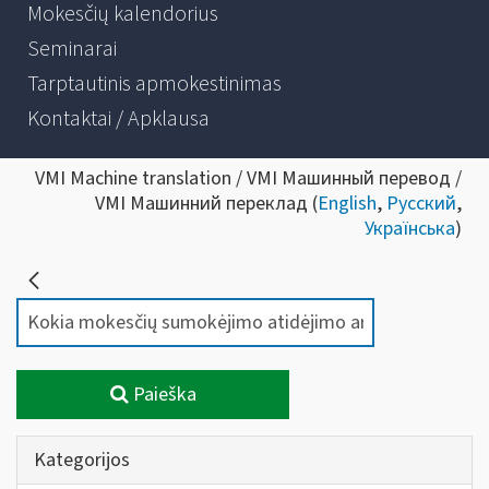
Mokesčių kalendorius
Seminarai
Tarptautinis apmokestinimas
Kontaktai / Apklausa
VMI Machine translation / VMI Машинный перевод /
VMI Машинний переклад (
English
,
Русский
,
Українська
)
Paieška
Kategorijos