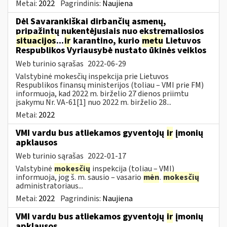
Metai:
2022
Pagrindinis:
Naujiena
Dėl Savarankiškai dirbančių asmenų,
pripažintų nukentėjusiais nuo ekstremaliosios
situacijos
...
ir
karantino, kurio
metu
Lietuvos
Respublikos Vyriausybė nustato ūkinės veiklos
Web turinio sąrašas
2022-06-29
Valstybinė mokesčių inspekcija prie Lietuvos
Respublikos finansų ministerijos (toliau – VMI prie FM)
informuoja, kad 2022 m. birželio 27 dienos priimtu
įsakymu Nr. VA-61[1] nuo 2022 m. birželio 28...
Metai:
2022
VMI vardu bus atliekamos gyventojų
ir
įmonių
apklausos
Web turinio sąrašas
2022-01-17
Valstybinė
mokesčių
inspekcija (toliau – VMI)
informuoja, jog š. m. sausio – vasario
mėn
.
mokesčių
administratoriaus...
Metai:
2022
Pagrindinis:
Naujiena
VMI vardu bus atliekamos gyventojų
ir
įmonių
apklausos