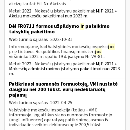
akcizų tarifai: Eil. Nr. Akcizais...
Metai:
2022
Mokesčių įstatymų pakeitimai:
MĮP 2021 »
Akcizų mokesčių pakeitimai nuo 2023 m.
Dėl FR0711 formos užpildymo
ir
pateikimo
taisyklių pakeitimo
Web turinio sąrašas
2022-10-31
Informuojame, kad Valstybinės mokesčių inspekci
jos
prie Lietuvos Respublikos finansų ministeri
jos
viršininko 2022 m. spalio 19 d. įsakymu Nr. VA-81...
Metai:
2022
Mokesčių įstatymų pakeitimai:
MĮP 2021 »
Mokesčių administravimo įstatymo pakeitimai nuo 2023
m.
Patikrinusi nuomonės formuotoją, VMI nustatė
daugiau nei 200 tūkst. eurų nedeklaruotų
pajamų
Web turinio sąrašas
2022-04-25
Valstybinė mokesčių inspekcija (toliau – VMI)
informuoja, jog atlikus vieno nuomonės formuotojo
(angl. influencer) operatyvų patikrinimą, asmuo iš
individualios veiklos deklaravo apie 200,5 tūkst....