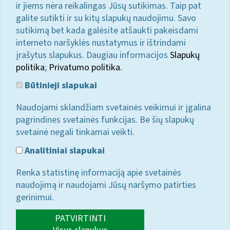
ir jiems nėra reikalingas Jūsų sutikimas. Taip pat
galite sutikti ir su kitų slapukų naudojimu. Savo
sutikimą bet kada galėsite atšaukti pakeisdami
interneto naršyklės nustatymus ir ištrindami
įrašytus slapukus. Daugiau informacijos
Slapukų
politika
;
Privatumo politika.
Būtinieji slapukai
Naudojami sklandžiam svetainės veikimui ir įgalina
pagrindines svetainės funkcijas. Be šių slapukų
svetainė negali tinkamai veikti.
Analitiniai slapukai
Renka statistinę informaciją apie svetainės
naudojimą ir naudojami Jūsų naršymo patirties
gerinimui.
PATVIRTINTI