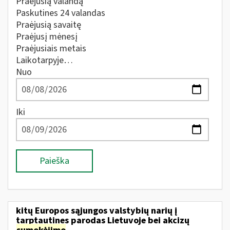
Praėjusią valandą
Paskutines 24 valandas
Praėjusią savaitę
Praėjusį mėnesį
Praėjusiais metais
Laikotarpyje…
Nuo
Iki
Paieška
kitų Europos sąjungos valstybių narių į
tarptautines parodas Lietuvoje bei akcizų