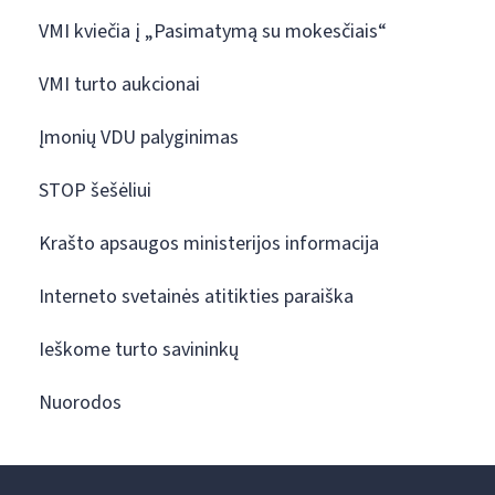
VMI kviečia į „Pasimatymą su mokesčiais“
VMI turto aukcionai
Įmonių VDU palyginimas
STOP šešėliui
Krašto apsaugos ministerijos informacija
Interneto svetainės atitikties paraiška
Ieškome turto savininkų
Nuorodos