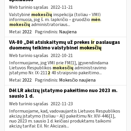
Web turinio sąrašas
2022-11-21
Valstybinė
mokesčių
inspekcija (toliau – VMI)
informuoja, jog š. m. lapkričio – gruodžio
mėn
.
mokesčių
administratoriaus...
Metai:
2022
Pagrindinis:
Naujiena
VA-80 „Dėl atsiskaitymų už prekes
ir
paslaugas
duomenų teikimo valstybinei
mokesčių
Web turinio sąrašas
2022-10-21
Informuojame, jog VMI prie FM[1], įgyvendindama
Lietuvos Respublikos
mokesčių
administravimo
įstatymo Nr. IX-211
2
40 straipsnio pakeitimo...
Metai:
2022
Pagrindinis:
Mokesčio naujiena
Dėl LR akcizų įstatymo pakeitimo nuo 2023 m.
sausio 1 d.
Web turinio sąrašas
2022-11-23
Informuojame, kad, vadovaujantis Lietuvos Respublikos
akcizų įstatymo (toliau − AĮ) pakeitimu Nr. XIV-446[1],
nuo 2023 m. sausio 1 d. keičiasi produktams taikomi
akcizų tarifai: Eil. Nr. Akcizais...