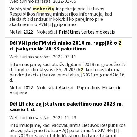
Web turinio sąrašas
2022-01-05
Valstybinė
mokesčių
inspekcija prie Lietuvos
Respublikos finansų ministerijos informuoja, kad
siekiant sklandaus ir kokybiško perėjimo prie
skaitmeninio PVM[1] grąžinimo...
Metai:
2022
Mokesčiai:
Pridėtinės vertės mokestis
Dėl VMI prie FM viršininko 2010 m. rugpjūčio
2
d. įsakymo Nr. VA-88 pakeitimo
Web turinio sąrašas
2022-07-11
Informuojame, kad, atsižvelgdami į 2019 m. gruodžio 19
d. Tarybos direktyvos (ES) 2020/26
2
, kuria nustatoma
bendroji akcizų tvarka, nuostatas, į 2021 m. gruodžio 16
d....
Metai:
2022
Mokesčiai:
Akcizai
Pagrindinis:
Mokesčio
naujiena
Dėl LR akcizų įstatymo pakeitimo nuo 2023 m.
sausio 1 d.
Web turinio sąrašas
2022-11-23
Informuojame, kad, vadovaujantis Lietuvos Respublikos
akcizų įstatymo (toliau − AĮ) pakeitimu Nr. XIV-446[1],
nuo 2023 m. sausio 1 d. keičiasi produktams taikomi