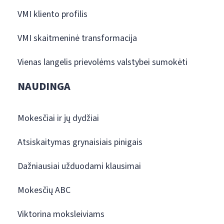
VMI kliento profilis
VMI skaitmeninė transformacija
Vienas langelis prievolėms valstybei sumokėti
NAUDINGA
Mokesčiai ir jų dydžiai
Atsiskaitymas grynaisiais pinigais
Dažniausiai užduodami klausimai
Mokesčių ABC
Viktorina moksleiviams