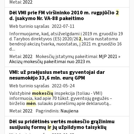
Metai:
2022
Dėl VMI prie FM viršininko 2010 m. rugpjūčio
2
d. įsakymo Nr. VA-88 pakeitimo
Web turinio sąrašas
2022-07-11
Informuojame, kad, atsižvelgdami į 2019 m. gruodžio 19
d. Tarybos direktyvos (ES) 2020/26
2
, kuria nustatoma
bendroji akcizų tvarka, nuostatas, į 2021 m. gruodžio 16
d....
Metai:
2022
Mokesčių įstatymų pakeitimai:
MĮP 2021 »
Akcizų mokesčių pakeitimai nuo 2023 m.
VMI: už praėjusius metus gyventojai dar
nesumokėjo 33,6 mln. eurų GPM
Web turinio sąrašas
2022-05-24
Valstybinė
mokesčių
inspekcija (toliau - VMI)
informuoja, kad apie 70 tūkst. gyventojų gegužės –
birželio
mėn
. sulauks pranešimų apie deklaruotą...
Metai:
2022
Pagrindinis:
Naujiena
Dėl su pridėtinės vertės mokesčio grąžinimu
susijusių formų
ir
jų užpildymo taisyklių