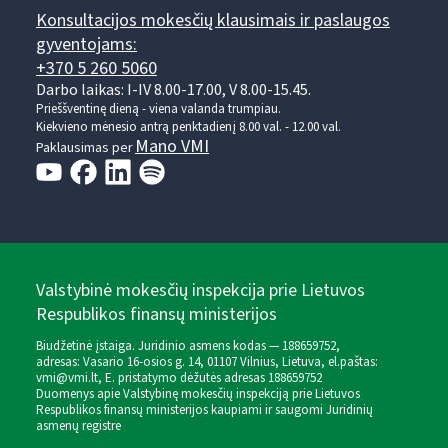
Konsultacijos mokesčių klausimais ir paslaugos
gyventojams:
+370 5 260 5060
Darbo laikas: I-IV 8.00-17.00, V 8.00-15.45.
Prieššventinę dieną - viena valanda trumpiau.
Kiekvieno mėnesio antrą penktadienį 8.00 val. - 12.00 val.
Mano VMI
Paklausimas per
Valstybinė mokesčių inspekcija prie Lietuvos
Respublikos finansų ministerijos
Biudžetinė įstaiga. Juridinio asmens kodas — 188659752,
adresas: Vasario 16-osios g. 14, 01107 Vilnius, Lietuva, el.paštas:
vmi@vmi.lt
, E. pristatymo dėžutės adresas 188659752
Duomenys apie Valstybinę mokesčių inspekciją prie Lietuvos
Respublikos finansų ministerijos kaupiami ir saugomi Juridinių
asmenų registre