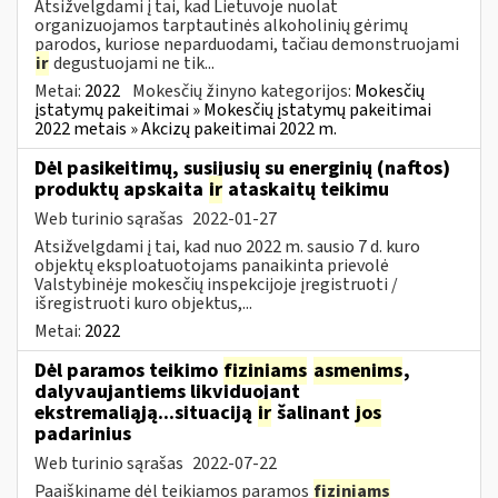
Atsižvelgdami į tai, kad Lietuvoje nuolat
organizuojamos tarptautinės alkoholinių gėrimų
parodos, kuriose neparduodami, tačiau demonstruojami
ir
degustuojami ne tik...
Metai:
2022
Mokesčių žinyno kategorijos:
Mokesčių
įstatymų pakeitimai » Mokesčių įstatymų pakeitimai
2022 metais » Akcizų pakeitimai 2022 m.
Dėl pasikeitimų, susijusių su energinių (naftos)
produktų apskaita
ir
ataskaitų teikimu
Web turinio sąrašas
2022-01-27
Atsižvelgdami į tai, kad nuo 2022 m. sausio 7 d. kuro
objektų eksploatuotojams panaikinta prievolė
Valstybinėje mokesčių inspekcijoje įregistruoti /
išregistruoti kuro objektus,...
Metai:
2022
Dėl paramos teikimo
fiziniams
asmenims
,
dalyvaujantiems likviduojant
ekstremaliąją...situaciją
ir
šalinant
jos
padarinius
Web turinio sąrašas
2022-07-22
Paaiškiname dėl teikiamos paramos
fiziniams