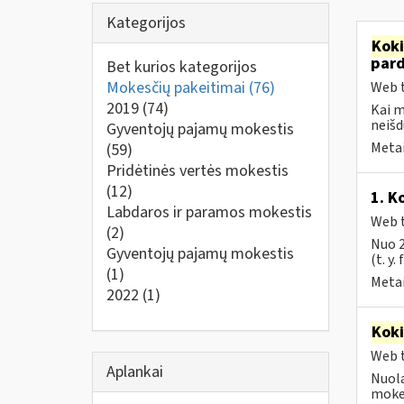
Kategorijos
Kok
par
Bet kurios kategorijos
Mokesčių pakeitimai
(76)
Web t
2019
(74)
Kai 
neišd
Gyventojų pajamų mokestis
Metai
(59)
Pridėtinės vertės mokestis
(12)
1. K
Labdaros ir paramos mokestis
Web t
(2)
Nuo 2
Gyventojų pajamų mokestis
(t. y.
(1)
Metai
2022
(1)
Kok
Web t
Aplankai
Nuola
mokes