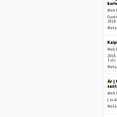
kuri
Web t
Gyven
2018 m
Metai
Kaip
Web t
2018 
7 str
Metai
Ar
į 
sant
Web t
Į su 
Metai