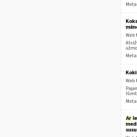
Metai
Koks
mėn
Web t
Atsiž
užmok
Metai
Koki
Web t
Paja
Išimt
Metai
Ar
le
medi
sus