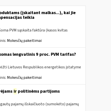
duktams (įskaitant malkas...), kai jie
mpensacijas teikia
šoma PVM sąskaita faktūra (kasos kvitas
nis:
Mokesčių pakeitimai
komas lengvatinis 9 proc. PVM tarifas?
rėžti Lietuvos Respublikos energetikos įstatyme
nis:
Mokesčių pakeitimai
avėjams
ir
politinėms partijoms
m. gautų pajamų išskaičiuoto (sumokėto) pajamų