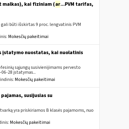
malkas), kai fiziniam (
ar
...PVM tarifas,
ali būti išskirtas 9 proc. lengvatinis PVM
nis:
Mokesčių pakeitimai
įstatymo nuostatas, kai nuolatinis
ofesinių sąjungų susivienijimams pervesto
06-28 įstatymas...
indinis:
Mokesčių pakeitimai
pajamas, susijusias su
tvarką yra priskiriamos B klasės pajamoms, nuo
inis:
Mokesčių pakeitimai