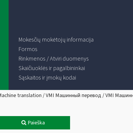
Mokesčių mokėtojų informacija
Formos
Rinkmenos / Atviri duomenys
Skaičiuoklės ir pagalbininkai
Sąskaitos ir įmokų kodai
Machine translation / VMI Машинный перевод / VMI Машин
Paieška