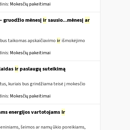
inis:
Mokesčių pakeitimai
 – gruodžio mėnesį
ir
sausio...mėnesį
ar
 bus taikomas apskaičiavimo
ir
išmokėjimo
inis:
Mokesčių pakeitimai
šlaidas
ir
paslaugų suteikimą
us, kuriais bus grindžiama teisė į mokesčio
inis:
Mokesčių pakeitimai
ams energijos vartotojams
ir
asmeniniams, šeimos ar namų ūkio poreikiams,