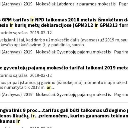
 (Archyvas):
2019
Mokesčiai:
Labdaros ir paramos mokestis
Pagr
 GPM tarifas
ir
NPD taikomas 2018 metais išmokėtam da
esio
ir
kurių metų deklaracijose (GPM312
ir
GPM313 formo
urinio sąrašas
2019-03-12
velgiant į tai, kad darbo užmokesčio dalis (avansas) už 2019 m. sa
esčio apskaičiavimo (t. y. padidinta, sausio...
 (Archyvas):
2019
Mokesčiai:
Gyventojų pajamų mokestis
Pagrind
e gyventojų pajamų mokesčio tarifai taikomi 2019 met
urinio sąrašas
2019-03-12
mos pripažįstamos jų gavimo (išmokėjimo) momentu ir apmokes
is numatyta tik 2018 m.
ar
...
 (Archyvas):
2019
Mokesčiai:
Gyventojų pajamų mokestis
Pagrind
ngvatinis 9 proc....tarifas gali būti taikomas uždegimo
enos likučių,
ir
...priemonėms, kurios gaunamos tekinant
ukamas
ir