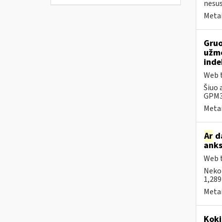
nesus
Metai
Gruo
užmo
inde
Web t
Šiuo 
GPM31
Metai
Ar
da
anks
Web t
Neko
1,289
Metai
Kokį