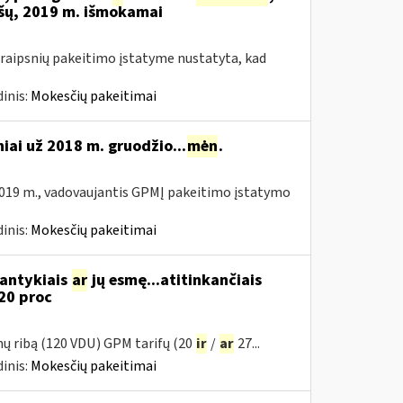
šų, 2019 m. išmokamai
raipsnių pakeitimo įstatyme nustatyta, kad
inis:
Mokesčių pakeitimai
niai už 2018 m. gruodžio...
mėn
.
019 m., vadovaujantis GPMĮ pakeitimo įstatymo
inis:
Mokesčių pakeitimai
santykiais
ar
jų esmę...atitinkančiais
20 proc
mų ribą (120 VDU) GPM tarifų (20
ir
/
ar
27...
inis:
Mokesčių pakeitimai