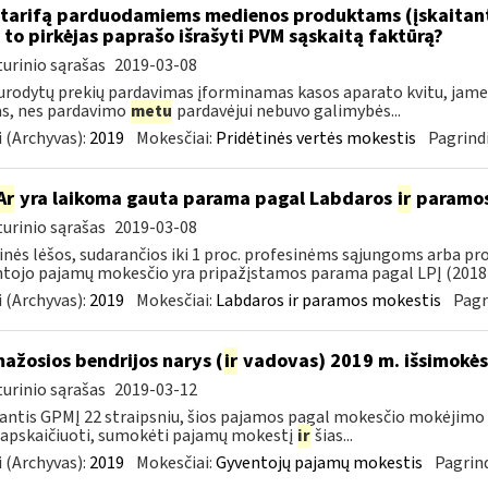
tarifą parduodamiems medienos produktams (įskaitant 
to pirkėjas paprašo išrašyti PVM sąskaitą faktūrą?
urinio sąrašas
2019-03-08
urodytų prekių pardavimas įforminamas kasos aparato kvitu, jame g
as, nes pardavimo
metu
pardavėjui nebuvo galimybės...
 (Archyvas):
2019
Mokesčiai:
Pridėtinės vertės mokestis
Pagrindi
Ar
yra laikoma gauta parama pagal Labdaros
ir
paramos 
urinio sąrašas
2019-03-08
inės lėšos, sudarančios iki 1 proc. profesinėms sąjungoms arba pr
tojo pajamų mokesčio yra pripažįstamos parama pagal LPĮ (2018-
 (Archyvas):
2019
Mokesčiai:
Labdaros ir paramos mokestis
Pagr
mažosios bendrijos narys (
ir
vadovas) 2019 m. išsimokės 
urinio sąrašas
2019-03-12
ntis GPMĮ 22 straipsniu, šios pajamos pagal mokesčio mokėjimo 
 apskaičiuoti, sumokėti pajamų mokestį
ir
šias...
 (Archyvas):
2019
Mokesčiai:
Gyventojų pajamų mokestis
Pagrind