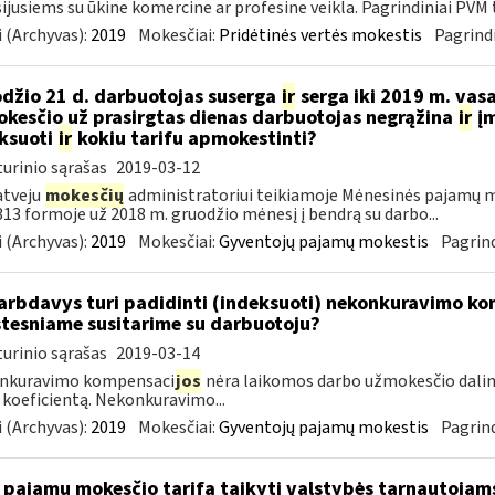
ijusiems su ūkine komercine ar profesine veikla. Pagrindiniai PVM ta
 (Archyvas):
2019
Mokesčiai:
Pridėtinės vertės mokestis
Pagrindi
džio 21 d. darbuotojas suserga
ir
serga iki 2019 m. vas
kesčio už prasirgtas dienas darbuotojas negrąžina
ir
įm
ksuoti
ir
kokiu tarifu apmokestinti?
urinio sąrašas
2019-03-12
atveju
mokesčių
administratoriui teikiamoje Mėnesinės pajamų m
3 formoje už 2018 m. gruodžio mėnesį į bendrą su darbo...
 (Archyvas):
2019
Mokesčiai:
Gyventojų pajamų mokestis
Pagrind
rbdavys turi padidinti (indeksuoti) nekonkuravimo k
tesniame susitarime su darbuotoju?
urinio sąrašas
2019-03-14
nkuravimo kompensaci
jos
nėra laikomos darbo užmokesčio dalim
 koeficientą. Nekonkuravimo...
 (Archyvas):
2019
Mokesčiai:
Gyventojų pajamų mokestis
Pagrind
 pajamų mokesčio tarifą taikyti valstybės tarnautoja