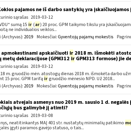
Kokios pajamos ne iš darbo santykių yra įskaičiuojamos 
urinio sąrašas
2019-03-12
 VDU* sumą 15
ir
(
ar
) 20 proc. GPM taikymo tikslu yra įskaičiuoj
otą ne individualios veiklos...
 (Archyvas):
2019
Mokesčiai:
Gyventojų pajamų mokestis
Pagrind
 apmokestinami apskaičiuoti
ir
2018 m. išmokėti atosto
ų metų deklaracijose (GPM312
ir
GPM313 formose) jie d
urinio sąrašas
2019-03-12
18 m. gruodžio mėn. atostogų dienas 2018 m. išmokėta darbo už
nt 15 proc. GPM tarifą
ir
gruodžio mėnesio NPD. Už 2018...
 (Archyvas):
2019
Mokesčiai:
Gyventojų pajamų mokestis
Pagrind
okiais atvejais asmenys nuo 2019 m. sausio 1 d. negalės 
nčiųjų bus galimybė jį atimti?
urinio sąrašas
2019-03-08
ys, neatitinkantys MAĮ 401 str. nustatytų minimalių patikimo
mo
galės įgyti paramos gavėjo statuso, o tais...