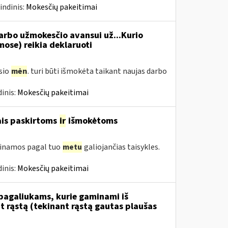
indinis:
Mokesčių pakeitimai
rbo užmokesčio avansui už...Kurio
se) reikia deklaruoti
usio
mėn
. turi būti išmokėta taikant naujas darbo
inis:
Mokesčių pakeitimai
ais paskirtoms
ir
išmokėtoms
tinamos pagal tuo
metu
galiojančias taisykles.
inis:
Mokesčių pakeitimai
 pagaliukams, kurie gaminami iš
 rąstą (tekinant rąstą gautas plaušas