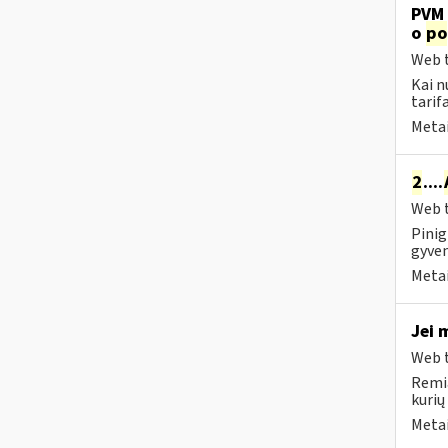
PVM 
o
po
Web t
Kai n
tarif
Metai
2
....
Web t
Pinig
gyven
Metai
Jei 
Web t
Remia
kurių
Metai