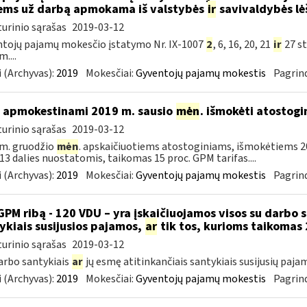
ems už darbą apmokama iš valstybės
ir
savivaldybės lė
urinio sąrašas
2019-03-12
tojų pajamų mokesčio įstatymo Nr. IX-1007
2
, 6, 16, 20, 21
ir
27 st
....
 (Archyvas):
2019
Mokesčiai:
Gyventojų pajamų mokestis
Pagrind
 apmokestinami 2019 m. sausio
mėn
. išmokėti atostogi
urinio sąrašas
2019-03-12
m. gruodžio
mėn
. apskaičiuotiems atostoginiams, išmokėtiems 2
. 13 dalies nuostatomis, taikomas 15 proc. GPM tarifas....
 (Archyvas):
2019
Mokesčiai:
Gyventojų pajamų mokestis
Pagrind
GPM ribą - 120 VDU – yra įskaičiuojamos visos su darbo 
ykiais susijusios pajamos,
ar
tik tos, kurioms taikomas 
urinio sąrašas
2019-03-12
darbo santykiais
ar
jų esmę atitinkančiais santykiais susijusių paja
 (Archyvas):
2019
Mokesčiai:
Gyventojų pajamų mokestis
Pagrind