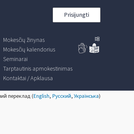
Prisijungti
Mokesčių žinynas
Mokesčių kalendorius
Seminarai
Tarptautinis apmokestinimas
Kontaktai / Apklausa
ний переклад (
English
,
Русский
,
Українська
)