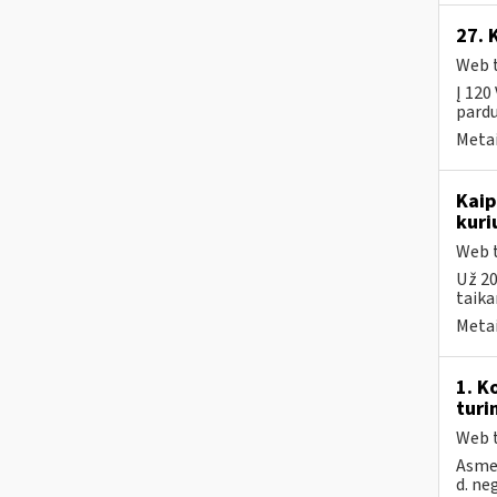
27. 
Web t
Į 120
pardu
Metai
Kaip
kuri
Web t
Už 20
taika
Metai
1. K
turi
Web t
Asmen
d. ne