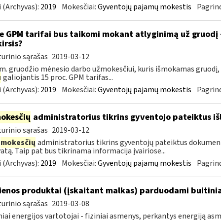
 (Archyvas):
2019
Mokesčiai:
Gyventojų pajamų mokestis
Pagrind
e GPM tarifai bus taikomi mokant atlyginimą už gruodį
kirsis?
urinio sąrašas
2019-03-12
m. gruodžio mėnesio darbo užmokesčiui, kuris išmokamas gruodį,
u
galiojantis 15 proc. GPM tarifas...
 (Archyvas):
2019
Mokesčiai:
Gyventojų pajamų mokestis
Pagrind
okesčių
administratorius tikrins gyventojo pateiktus i
urinio sąrašas
2019-03-12
mokesčių
administratorius tikrins gyventojų pateiktus dokument
atą. Taip pat bus tikrinama informacija įvairiose...
 (Archyvas):
2019
Mokesčiai:
Gyventojų pajamų mokestis
Pagrind
enos produktai (įskaitant malkas) parduodami buitini
urinio sąrašas
2019-03-08
niai energijos vartotojai - fiziniai asmenys, perkantys energiją 