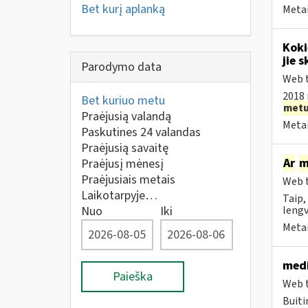
Bet kurį aplanką
Metai
Koki
jie s
Parodymo data
Web t
2018 
Bet kuriuo metu
met
Praėjusią valandą
Metai
Paskutines 24 valandas
Praėjusią savaitę
Ar
m
Praėjusį mėnesį
Praėjusiais metais
Web t
Laikotarpyje…
Taip,
Nuo
Iki
lengv
Metai
medi
Paieška
Web t
Buiti