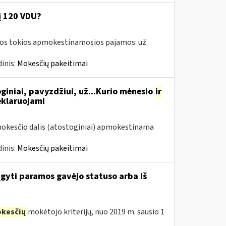
į 120 VDU?
amos tokios apmokestinamosios pajamos: už
inis:
Mokesčių pakeitimai
giniai, pavyzdžiui, už...Kurio mėnesio
ir
eklaruojami
mokesčio dalis (atostoginiai) apmokestinama
inis:
Mokesčių pakeitimai
įgyti paramos gavėjo statuso arba iš
kesčių
mokėtojo kriterijų, nuo 2019 m. sausio 1