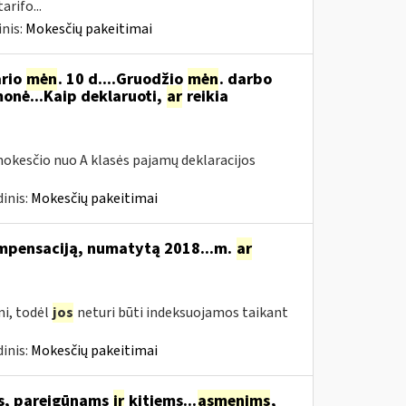
rifo...
nis:
Mokesčių pakeitimai
ario
mėn
. 10 d....Gruodžio
mėn
. darbo
onė...Kaip deklaruoti,
ar
reikia
okesčio nuo A klasės pajamų deklaracijos
inis:
Mokesčių pakeitimai
ompensaciją, numatytą 2018...m.
ar
i, todėl
jos
neturi būti indeksuojamos taikant
inis:
Mokesčių pakeitimai
ms, pareigūnams
ir
kitiems...
asmenims
,