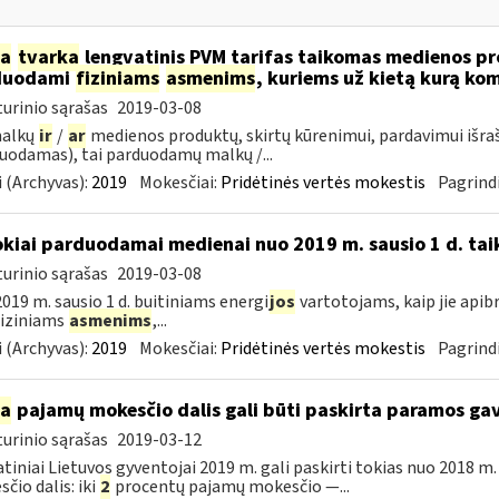
ia
tvarka
lengvatinis PVM tarifas taikomas medienos pro
duodami
fiziniams
asmenims
, kuriems už kietą kurą ko
urinio sąrašas
2019-03-08
malkų
ir
/
ar
medienos produktų, skirtų kūrenimui, pardavimui išra
uodamas), tai parduodamų malkų /...
 (Archyvas):
2019
Mokesčiai:
Pridėtinės vertės mokestis
Pagrindi
okiai parduodamai medienai nuo 2019 m. sausio 1 d. tai
urinio sąrašas
2019-03-08
019 m. sausio 1 d. buitiniams energi
jos
vartotojams, kaip jie apib
 fiziniams
asmenims
,...
 (Archyvas):
2019
Mokesčiai:
Pridėtinės vertės mokestis
Pagrindi
ia
pajamų mokesčio dalis gali būti paskirta paramos g
urinio sąrašas
2019-03-12
tiniai Lietuvos gyventojai 2019 m. gali paskirti tokias nuo 2018 
čio dalis: iki
2
procentų pajamų mokesčio —...