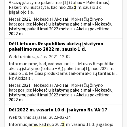
Akcizų įstatymo pakeitimas[1] (toliau − Pakeitimas).
Pakeitimu nustatyta, kad nuo 202
2
m. sausio 1 d.
įsigaliojo šie...
Metai:
2022
Mokesčiai:
Akcizai
Mokesčių žinyno
kategorijos:
Mokesčių įstatymų pakeitimai » Mokesčių
įstatymų pakeitimai 2022 metais » Akcizų pakeitimai
2022 m.
Dėl Lietuvos Respublikos akcizų įstatymo
pakeitimo nuo 2022 m. sausio 1 d.
Web turinio sąrašas
2021-12-02
Informuojame, kad, vadovaujantis Lietuvos Respublikos
akcizų įstatymo (toliau − AĮ) pakeitimu[1], nuo 2022 m.
sausio 1 d. keičiasi produktams taikomi akcizų tarifai: Eil.
Nr. Akcizais...
Metai:
2021
Mokesčiai:
Akcizai
Mokesčių žinyno
kategorijos:
Mokesčių įstatymų pakeitimai » Mokesčių
įstatymų pakeitimai 2022 metais » Akcizų pakeitimai
2022 m.
Dėl 2022 m. vasario 10 d. įsakymo Nr. VA-17
Web turinio sąrašas
2022-02-14
Informuojame, kad nuo 202
2
m. vasario 11 d. įsigaliojo