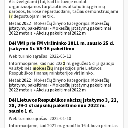
Atsižvelgdami į tai, kad Lietuvoje nuolat
organizuojamos tarptautinės alkoholinių gėrimų
parodos, kuriose neparduodami, tačiau demonstruojami
ir
degustuojami ne tik...
Metai:
2022
Mokesčių žinyno kategorijos:
Mokesčių
įstatymų pakeitimai » Mokesčių įstatymų pakeitimai
2022 metais » Akcizų pakeitimai 2022 m.
Dėl VMI prie FM viršininko 2011 m. sausio 25 d.
įsakymo Nr. VA-16 pakeitimo
Web turinio sąrašas
2022-05-12
Informuojame, kad nuo 202
2
m. gegužės 5 d. įsigaliojo
Valstybinės
mokesčių
inspekcijos prie Lietuvos
Respublikos finansų ministerijos viršininko...
Metai:
2022
Mokesčių žinyno kategorijos:
Mokesčių
įstatymų pakeitimai » Mokesčių įstatymų pakeitimai
2022 metais » Akcizų pakeitimai 2022 m.
Dėl Lietuvos Respublikos akcizų įstatymo 3, 22,
28, 29-1 straipsnių pakeitimo nuo 2022 m.
sausio 1 d.
Web turinio sąrašas
2022-01-10
Informuojame, kad 2021 m. gruodžio 16 d. buvo priimtas