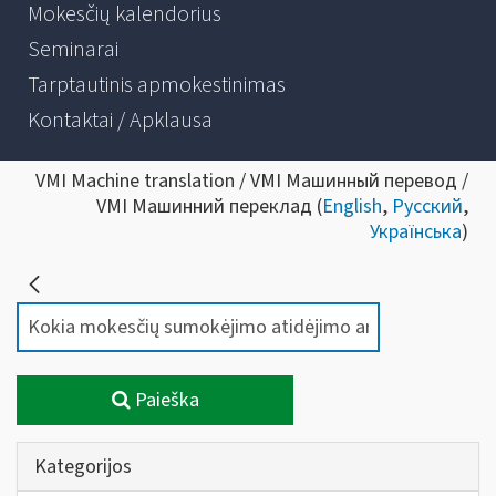
Mokesčių kalendorius
Seminarai
Tarptautinis apmokestinimas
Kontaktai / Apklausa
VMI Machine translation / VMI Машинный перевод /
VMI Машинний переклад (
English
,
Русский
,
Українська
)
Paieška
Kategorijos