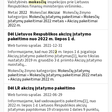
Valstybinės
mokesčių
inspekcijos prie Lietuvos
Respublikos finansų ministerijos viršininko...
Metai:
2022
Mokesčiai:
Akcizai
Mokesčių žinyno
kategorijos:
Mokesčių įstatymų pakeitimai » Mokesčių
įstatymų pakeitimai 2022 metais » Akcizų pakeitimai
2022 m.
Dėl Lietuvos Respublikos akcizų įstatymo
pakeitimo nuo 2022 m. liepos 1 d.
Web turinio sąrašas
2021-12-31
Informuojame, kad nuo 202
2
m. liepos 1 d. įsigalioja
Akcizų įstatymo pakeitimo įstatymas[1], kurio tikslas
nustatyti 2019 m. gruodžio 3 d. priimto Akcizų įstatymo
nuostatų,...
Mokesčių žinyno kategorijos:
Mokesčių įstatymų
pakeitimai » Mokesčių įstatymų pakeitimai 2022 metais
» Akcizų pakeitimai 2022 m.
Dėl LR akcizų įstatymo pakeitimo
Web turinio sąrašas
2022-06-29
Informuojame, kad vadovaujantis pakeitimu[1], nuo
2022 m. liepos 1 d. Lietuvos Respublikos akcizų
įstatymas papildomas 19 straipsnio 1 dalies 9 punktu,