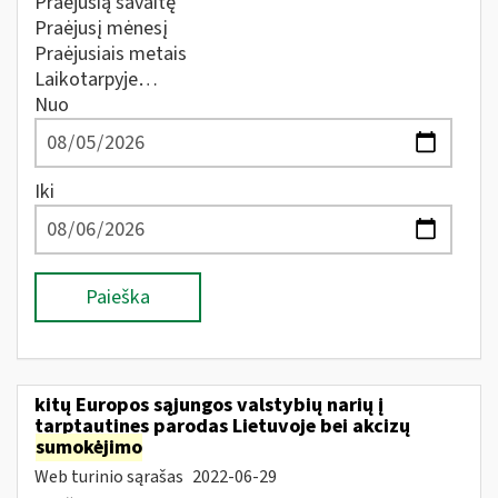
Praėjusią savaitę
Praėjusį mėnesį
Praėjusiais metais
Laikotarpyje…
Nuo
Iki
Paieška
kitų Europos sąjungos valstybių narių į
tarptautines parodas Lietuvoje bei akcizų
sumokėjimo
Web turinio sąrašas
2022-06-29