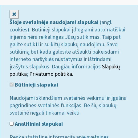
Uždaryti
Šioje svetainėje naudojami slapukai
(angl.
cookies). Būtinieji slapukai įdiegiami automatiškai
ir jiems nėra reikalingas Jūsų sutikimas. Taip pat
galite sutikti ir su kitų slapukų naudojimu. Savo
sutikimą bet kada galėsite atšaukti pakeisdami
interneto naršyklės nustatymus ir ištrindami
įrašytus slapukus. Daugiau informacijos
Slapukų
politika
;
Privatumo politika.
Būtinieji slapukai
Naudojami sklandžiam svetainės veikimui ir įgalina
pagrindines svetainės funkcijas. Be šių slapukų
svetainė negali tinkamai veikti.
Analitiniai slapukai
Renka statistinę informaciją apie svetainės