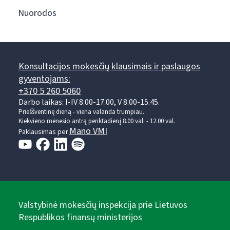
Nuorodos
Konsultacijos mokesčių klausimais ir paslaugos
gyventojams:
+370 5 260 5060
Darbo laikas: I-IV 8.00-17.00, V 8.00-15.45.
Prieššventinę dieną - viena valanda trumpiau.
Kiekvieno mėnesio antrą penktadienį 8.00 val. - 12.00 val.
Mano VMI
Paklausimas per
Valstybinė mokesčių inspekcija prie Lietuvos
Respublikos finansų ministerijos