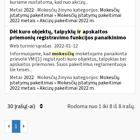
kuriame nustatoma, kad nuo akcizų...
Metai:
2022
Mokesčių žinyno kategorijos:
Mokesčių
įstatymų pakeitimai » Mokesčių įstatymų pakeitimai
2022 metais » Akcizų pakeitimai 2022 m.
Dėl kuro objektų, talpyklų
ir
apskaitos
priemonių registravimo funkcijos panaikinimo
Web turinio sąrašas
2022-01-12
Informuojame, kad
mokesčių
mokėtojams panaikinta
prievolė VMI[1] registruoti kuro objektus, talpyklas bei
apskaitos priemones. Šiuos pakeitimus reglamentuoja
šie teisės...
Metai:
2022
Mokesčių žinyno kategorijos:
Mokesčių
įstatymų pakeitimai » Mokesčių įstatymų pakeitimai
2022 metais » Akcizų pakeitimai 2022 m.
30 Įrašų(-ai)
Rodoma nuo 1 iki 8 iš 8 irašų.
1