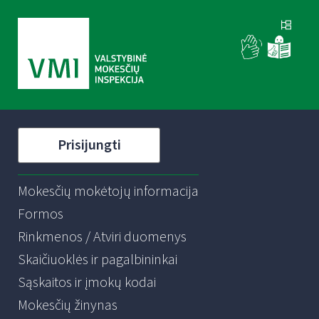
Prisijungti
Mokesčių mokėtojų informacija
Formos
Rinkmenos / Atviri duomenys
Skaičiuoklės ir pagalbininkai
Sąskaitos ir įmokų kodai
Mokesčių žinynas