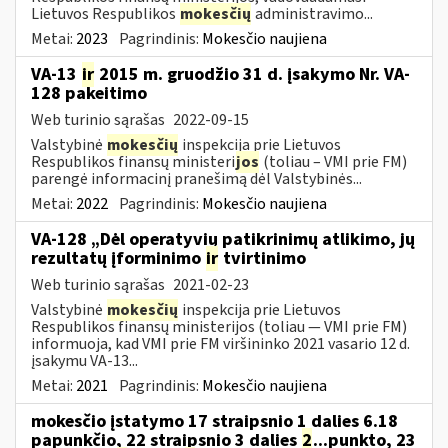
Lietuvos Respublikos
mokesčių
administravimo...
Metai:
2023
Pagrindinis:
Mokesčio naujiena
VA-13
ir
2015 m. gruodžio 31 d. įsakymo Nr. VA-
128 pakeitimo
Web turinio sąrašas
2022-09-15
Valstybinė
mokesčių
inspekcija prie Lietuvos
Respublikos finansų ministeri
jos
(toliau – VMI prie FM)
parengė informacinį pranešimą dėl Valstybinės...
Metai:
2022
Pagrindinis:
Mokesčio naujiena
VA-128 „Dėl operatyvių patikrinimų atlikimo, jų
rezultatų įforminimo
ir
tvirtinimo
Web turinio sąrašas
2021-02-23
Valstybinė
mokesčių
inspekcija prie Lietuvos
Respublikos finansų ministerijos (toliau ― VMI prie FM)
informuoja, kad VMI prie FM viršininko 2021 vasario 12 d.
įsakymu VA-13...
Metai:
2021
Pagrindinis:
Mokesčio naujiena
mokesčio įstatymo 17 straipsnio 1 dalies 6.18
papunkčio, 22 straipsnio 3 dalies
2
...punkto, 23