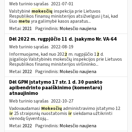
Web turinio sąrašas
2021-07-01
Valstybinė
mokesčių
inspekcija prie Lietuvos
Respublikos finansų ministerijos atsižvelgusi į tai, kad
šiuo
metu
yra galimybė kasos aparatus...
Metai:
2021
Pagrindinis:
Mokesčio naujiena
Dėl 2022 m. rugpjūčio 11 d. įsakymo Nr. VA-64
Web turinio sąrašas
2022-08-19
Informuojame, kad nuo 202
2
m. rugpjūčio 1
2
d.
įsigaliojo Valstybinės mokesčių inspekcijos prie Lietuvos
Respublikos finansų ministerijos viršininko...
Metai:
2022
Pagrindinis:
Mokesčio naujiena
Dėl GPM įstatymo 17 str. 1 d. 30 punkto
apibendrinto paaiškinimo (komentaro)
atnaujinimo
Web turinio sąrašas
2022-10-27
Vadovaudamasi
Mokesčių
administravimo įstatymo 12
ir
25 straipsnių nuostatomis
ir
siekdama užtikrinti
vienodą Gyventojų...
Metai:
2022
Pagrindinis:
Mokesčio naujiena