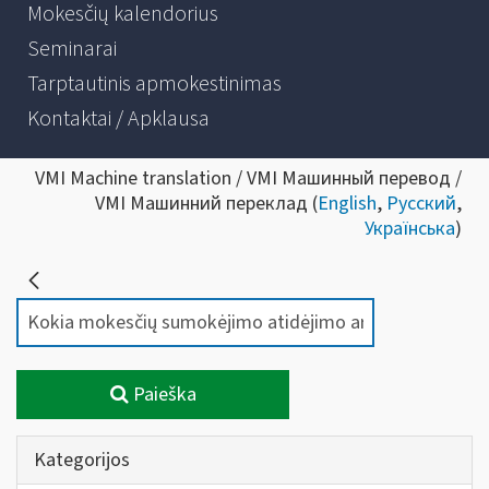
Mokesčių kalendorius
Seminarai
Tarptautinis apmokestinimas
Kontaktai / Apklausa
VMI Machine translation / VMI Машинный перевод /
VMI Машинний переклад (
English
,
Русский
,
Українська
)
Paieška
Kategorijos