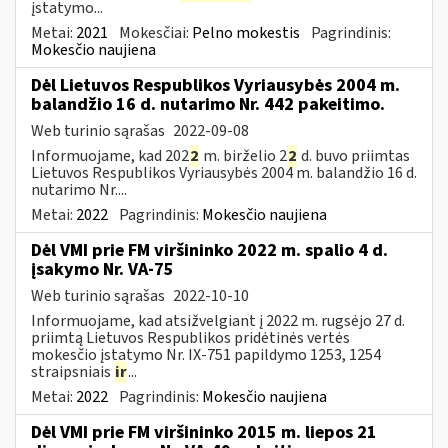
įstatymo...
Metai:
2021
Mokesčiai:
Pelno mokestis
Pagrindinis:
Mokesčio naujiena
Dėl Lietuvos Respublikos Vyriausybės 2004 m.
balandžio 16 d. nutarimo Nr. 442 pakeitimo.
Web turinio sąrašas
2022-09-08
Informuojame, kad 202
2
m. birželio 2
2
d. buvo priimtas
Lietuvos Respublikos Vyriausybės 2004 m. balandžio 16 d.
nutarimo Nr....
Metai:
2022
Pagrindinis:
Mokesčio naujiena
Dėl VMI prie FM viršininko 2022 m. spalio 4 d.
įsakymo Nr. VA-75
Web turinio sąrašas
2022-10-10
Informuojame, kad atsižvelgiant į 2022 m. rugsėjo 27 d.
priimtą Lietuvos Respublikos pridėtinės vertės
mokesčio įstatymo Nr. IX-751 papildymo 1253, 1254
straipsniais
ir
...
Metai:
2022
Pagrindinis:
Mokesčio naujiena
Dėl VMI prie FM viršininko 2015 m. liepos 21