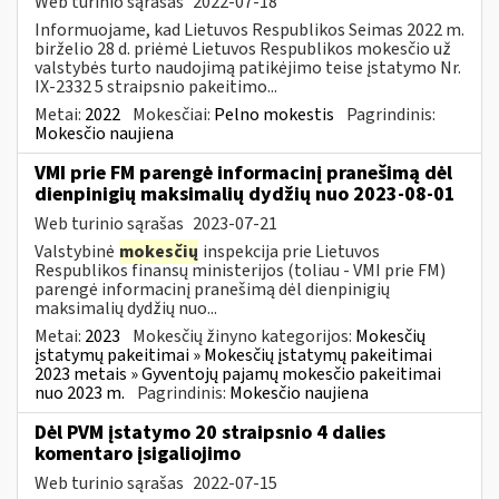
Web turinio sąrašas
2022-07-18
Informuojame, kad Lietuvos Respublikos Seimas 2022 m.
birželio 28 d. priėmė Lietuvos Respublikos mokesčio už
valstybės turto naudojimą patikėjimo teise įstatymo Nr.
IX-2332 5 straipsnio pakeitimo...
Metai:
2022
Mokesčiai:
Pelno mokestis
Pagrindinis:
Mokesčio naujiena
VMI prie FM parengė informacinį pranešimą dėl
dienpinigių maksimalių dydžių nuo 2023-08-01
Web turinio sąrašas
2023-07-21
Valstybinė
mokesčių
inspekcija prie Lietuvos
Respublikos finansų ministerijos (toliau - VMI prie FM)
parengė informacinį pranešimą dėl dienpinigių
maksimalių dydžių nuo...
Metai:
2023
Mokesčių žinyno kategorijos:
Mokesčių
įstatymų pakeitimai » Mokesčių įstatymų pakeitimai
2023 metais » Gyventojų pajamų mokesčio pakeitimai
nuo 2023 m.
Pagrindinis:
Mokesčio naujiena
Dėl PVM įstatymo 20 straipsnio 4 dalies
komentaro įsigaliojimo
Web turinio sąrašas
2022-07-15