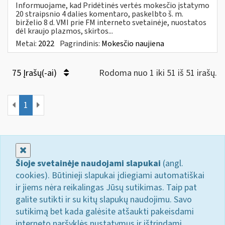
Informuojame, kad Pridėtinės vertės mokesčio įstatymo
20 straipsnio 4 dalies komentaro, paskelbto š. m.
birželio 8 d. VMI prie FM interneto svetainėje, nuostatos
dėl kraujo plazmos, skirtos...
Metai:
2022
Pagrindinis:
Mokesčio naujiena
75 Įrašų(-ai)
Rodoma nuo 1 iki 51 iš 51 irašų.
1
Uždaryti
Šioje svetainėje naudojami slapukai
(angl.
cookies). Būtinieji slapukai įdiegiami automatiškai
ir jiems nėra reikalingas Jūsų sutikimas. Taip pat
galite sutikti ir su kitų slapukų naudojimu. Savo
sutikimą bet kada galėsite atšaukti pakeisdami
interneto naršyklės nustatymus ir ištrindami