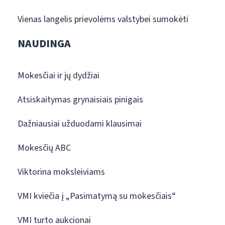
Vienas langelis prievolėms valstybei sumokėti
NAUDINGA
Mokesčiai ir jų dydžiai
Atsiskaitymas grynaisiais pinigais
Dažniausiai užduodami klausimai
Mokesčių ABC
Viktorina moksleiviams
VMI kviečia į „Pasimatymą su mokesčiais“
VMI turto aukcionai