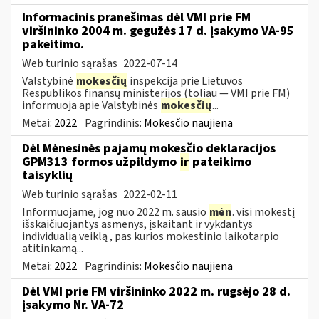
Informacinis pranešimas dėl VMI prie FM
viršininko 2004 m. gegužės 17 d. įsakymo VA-95
pakeitimo.
Web turinio sąrašas
2022-07-14
Valstybinė
mokesčių
inspekcija prie Lietuvos
Respublikos finansų ministerijos (toliau ― VMI prie FM)
informuoja apie Valstybinės
mokesčių
...
Metai:
2022
Pagrindinis:
Mokesčio naujiena
Dėl Mėnesinės pajamų mokesčio deklaracijos
GPM313 formos užpildymo
ir
pateikimo
taisyklių
Web turinio sąrašas
2022-02-11
Informuojame, jog nuo 2022 m. sausio
mėn
. visi mokestį
išskaičiuojantys asmenys, įskaitant ir vykdantys
individualią veiklą , pas kurios mokestinio laikotarpio
atitinkamą...
Metai:
2022
Pagrindinis:
Mokesčio naujiena
Dėl VMI prie FM viršininko 2022 m. rugsėjo 28 d.
įsakymo Nr. VA-72