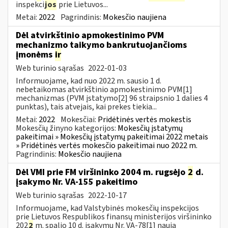
inspekci
jos
prie Lietuvos...
Metai:
2022
Pagrindinis:
Mokesčio naujiena
Dėl atvirkštinio apmokestinimo PVM
mechanizmo taikymo bankrutuojančioms
įmonėms
ir
Web turinio sąrašas
2022-01-03
Informuojame, kad nuo 2022 m. sausio 1 d.
nebetaikomas atvirkštinio apmokestinimo PVM[1]
mechanizmas (PVM įstatymo[2] 96 straipsnio 1 dalies 4
punktas), tais atvejais, kai prekes tiekia...
Metai:
2022
Mokesčiai:
Pridėtinės vertės mokestis
Mokesčių žinyno kategorijos:
Mokesčių įstatymų
pakeitimai » Mokesčių įstatymų pakeitimai 2022 metais
» Pridėtinės vertės mokesčio pakeitimai nuo 2022 m.
Pagrindinis:
Mokesčio naujiena
Dėl VMI prie FM viršininko 2004 m. rugsėjo
2
d.
įsakymo Nr. VA-155 pakeitimo
Web turinio sąrašas
2022-10-17
Informuojame, kad Valstybinės mokesčių inspekcijos
prie Lietuvos Respublikos finansų ministerijos viršininko
202
2
m. spalio 10 d. įsakymu Nr. VA-78[1] nauja