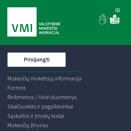
Prisijungti
Mokesčių mokėtojų informacija
Formos
Rinkmenos / Atviri duomenys
Skaičiuoklės ir pagalbininkai
Sąskaitos ir įmokų kodai
Mokesčių žinynas