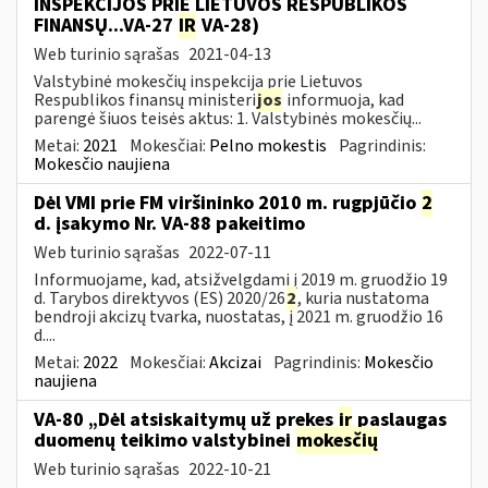
INSPEKCIJOS PRIE LIETUVOS RESPUBLIKOS
FINANSŲ...VA-27
IR
VA-28)
Web turinio sąrašas
2021-04-13
Valstybinė mokesčių inspekcija prie Lietuvos
Respublikos finansų ministeri
jos
informuoja, kad
parengė šiuos teisės aktus: 1. Valstybinės mokesčių...
Metai:
2021
Mokesčiai:
Pelno mokestis
Pagrindinis:
Mokesčio naujiena
Dėl VMI prie FM viršininko 2010 m. rugpjūčio
2
d. įsakymo Nr. VA-88 pakeitimo
Web turinio sąrašas
2022-07-11
Informuojame, kad, atsižvelgdami į 2019 m. gruodžio 19
d. Tarybos direktyvos (ES) 2020/26
2
, kuria nustatoma
bendroji akcizų tvarka, nuostatas, į 2021 m. gruodžio 16
d....
Metai:
2022
Mokesčiai:
Akcizai
Pagrindinis:
Mokesčio
naujiena
VA-80 „Dėl atsiskaitymų už prekes
ir
paslaugas
duomenų teikimo valstybinei
mokesčių
Web turinio sąrašas
2022-10-21