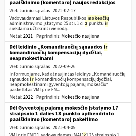
paaiškinimo (komentaro) naujos redakcijos
Web turinio sąrašas
2021-02-17
Vadovaudamasi Lietuvos Respublikos
mokesčių
administravimo įstatymo 25 str. 1 d.
2
punktu
ir
siekdama užtikrinti vienodą...
Metai:
2021
Pagrindinis:
Mokesčio naujiena
Dėl leidinio „Komandiruočių sąnaudos
ir
komandiruočių kompensacijų dydžiai,
neapmokestinami
Web turinio sąrašas
2022-09-26
Informuojame, kad atnaujintas leidinys „Komandiruočių
sąnaudos
ir
komandiruočių kompensacijų dydžiai,
neapmokestinami gyventojų pajamų mokesčiu“
paskelbtas VMI prie FM...
Metai:
2022
Pagrindinis:
Mokesčio naujiena
Dėl Gyventojų pajamų mokesčio įstatymo 17
straipsnio 1 dalies 18 punkto apibendrinto
paaiškinimo (komentaro) pakeitimo
Web turinio sąrašas
2021-04-09
VMI prie FM[1], vadovaudamasi MAĮ[
2
] 25 straipsnio 1