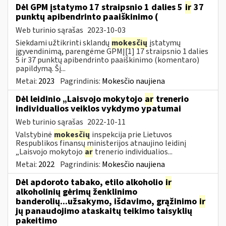
Dėl GPM įstatymo 17 straipsnio 1 dalies 5
ir
37
punktų apibendrinto paaiškinimo (
Web turinio sąrašas
2023-10-03
Siekdami užtikrinti sklandų
mokesčių
įstatymų
įgyvendinimą, parengėme GPMĮ[1] 17 straipsnio 1 dalies
5 ir 37 punktų apibendrinto paaiškinimo (komentaro)
papildymą. Šį...
Metai:
2023
Pagrindinis:
Mokesčio naujiena
Dėl leidinio „Laisvojo mokytojo
ar
trenerio
individualios veiklos vykdymo ypatumai
Web turinio sąrašas
2022-10-11
Valstybinė
mokesčių
inspekcija prie Lietuvos
Respublikos finansų ministerijos atnaujino leidinį
„Laisvojo mokytojo
ar
trenerio individualios...
Metai:
2022
Pagrindinis:
Mokesčio naujiena
Dėl apdoroto tabako, etilo alkoholio
ir
alkoholinių gėrimų ženklinimo
banderolių...užsakymo, išdavimo, grąžinimo
ir
jų panaudojimo ataskaitų teikimo taisyklių
pakeitimo