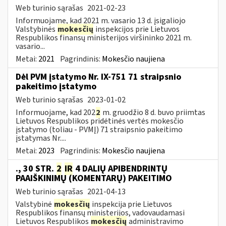
Web turinio sąrašas
2021-02-23
Informuojame, kad 2021 m. vasario 13 d. įsigaliojo
Valstybinės
mokesčių
inspekcijos prie Lietuvos
Respublikos finansų ministerijos viršininko 2021 m.
vasario...
Metai:
2021
Pagrindinis:
Mokesčio naujiena
Dėl PVM įstatymo Nr. IX-751 71 straipsnio
pakeitimo įstatymo
Web turinio sąrašas
2023-01-02
Informuojame, kad 202
2
m. gruodžio 8 d. buvo priimtas
Lietuvos Respublikos pridėtinės vertės mokesčio
įstatymo (toliau ­- PVMĮ) 71 straipsnio pakeitimo
įstatymas Nr....
Metai:
2023
Pagrindinis:
Mokesčio naujiena
., 30 STR.
2
IR
4 DALIŲ APIBENDRINTŲ
PAAIŠKINIMŲ (KOMENTARŲ) PAKEITIMO
Web turinio sąrašas
2021-04-13
Valstybinė
mokesčių
inspekcija prie Lietuvos
Respublikos finansų ministerijos, vadovaudamasi
Lietuvos Respublikos
mokesčių
administravimo