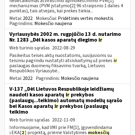
nebetaikomas atvirkštinio apmokestinimo PVM[1]
mechanizmas (PVM įstatymo[2] 96 straipsnio 1 dalies 4
punktas), tais atvejais, kai prekes tiekia...
Metai:
2022
Mokesčiai:
Pridėtinės vertės mokestis
Pagrindinis:
Mokesčio naujiena
Vyriausybės 2002 m. rugpjūčio 13 d. nutarimo
Nr. 1283 „Dėl kasos aparatų diegimo
ir
Web turinio sąrašas
2022-08-29
Pasikeitus teisės aktų nuostatoms, susijusioms su
teisiniu pagrindu nustatyti atsiskaitymų už prekes
ir
paslaugas duomenų fiksavimo tvarką, Lietuvos
Respublikos Vyriausybė...
Metai:
2022
Pagrindinis:
Mokesčio naujiena
V-137 „Dėl Lietuvos Respublikoje leidžiamų
naudoti kasos aparatų
ir
prekybos
(paslaugų...teikimo) automatų modelių sąrašo
bei Kasos aparatų
ir
prekybos (paslaugų
teikimo
Web turinio sąrašas
2022-11-09
Informuojame, kad VMI prie FM[1], įgyvendindama
i.EKA[
2
] projektą, priėmė Valstybinės
mokesčių