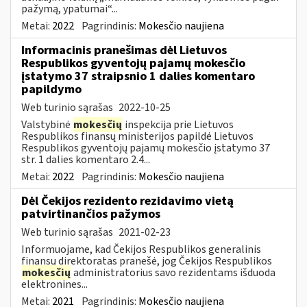
pažymą, ypatumai“...
Metai:
2022
Pagrindinis:
Mokesčio naujiena
Informacinis pranešimas dėl Lietuvos
Respublikos gyventojų pajamų mokesčio
įstatymo 37 straipsnio 1 dalies komentaro
papildymo
Web turinio sąrašas
2022-10-25
Valstybinė
mokesčių
inspekcija prie Lietuvos
Respublikos finansų ministerijos papildė Lietuvos
Respublikos gyventojų pajamų mokesčio įstatymo 37
str. 1 dalies komentaro 2.4...
Metai:
2022
Pagrindinis:
Mokesčio naujiena
Dėl Čekijos rezidento rezidavimo vietą
patvirtinančios pažymos
Web turinio sąrašas
2021-02-23
Informuojame, kad Čekijos Respublikos generalinis
finansų direktoratas pranešė, jog Čekijos Respublikos
mokesčių
administratorius savo rezidentams išduoda
elektronines...
Metai:
2021
Pagrindinis:
Mokesčio naujiena