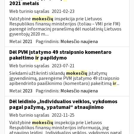
2021 metais
Web turinio sąrašas
2021-02-23
Valstybinė
mokesčių
inspekcija prie Lietuvos
Respublikos finansų ministerijos (toliau – VMI prie FM)
parengė informacinį pranešimą dėl nuolatinių Lietuvos
gyventojų 2020 m....
Metai:
2021
Pagrindinis:
Mokesčio naujiena
Dėl PVM įstatymo 49 straipsnio komentaro
pakeitimo
ir
papildymo
Web turinio sąrašas
2023-07-21
Siekdami užtikrinti sklandų
mokesčių
įstatymų
įgyvendinimą, parengėme PVM įstatymo 49 straipsnio
apibendrinto paaiškinimo (komentaro) pakeitimą
ir
...
Metai:
2023
Pagrindinis:
Mokesčio naujiena
Dėl leidinio „Individualios veiklos, vykdomos
pagal pažymą, ypatumai“ atnaujinimo
Web turinio sąrašas
2022-11-25
Valstybinė
mokesčių
inspekcija prie Lietuvos
Respublikos finansų ministerijos informuoja, jog
atnaujino leidinį „Individualios veiklos, vykdomos pagal