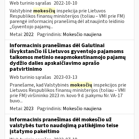
Web turinio sąrašas
2022-10-10
Valstybinė
mokesčių
inspekcija prie Lietuvos
Respublikos finansų ministerijos (toliau – VMI prie FM)
parengė informacinį pranešimą dėl atnaujinto leidinio
„Gyventojo pajamų...
Metai:
2022
Pagrindinis:
Mokesčio naujiena
Informacinis pranešimas dėl Galutinai
išvykstančio iš Lietuvos gyventojo pajamoms
taikomos metinio neapmokestinamojo pajamų
dydžio dalies apskaičiavimo aprašo
patvirtinimo
Web turinio sąrašas
2023-03-13
Pranešame, kad Valstybinės
mokesčių
inspekcijos prie
Lietuvos Respublikos finansų ministerijos (toliau – VMI
prie FM) viršininko 2023 m. kovo 9 d. įsakymu Nr. VA-17
buvo...
Metai:
2023
Pagrindinis:
Mokesčio naujiena
Informacinis pranešimas dėl mokesčio už
valstybės turto naudojimą patikėjimo teise
įstatymo pakeitimo