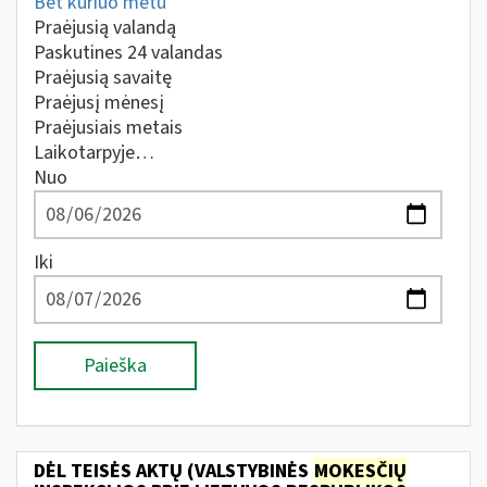
Bet kuriuo metu
Praėjusią valandą
Paskutines 24 valandas
Praėjusią savaitę
Praėjusį mėnesį
Praėjusiais metais
Laikotarpyje…
Nuo
Iki
Paieška
DĖL TEISĖS AKTŲ (VALSTYBINĖS
MOKESČIŲ