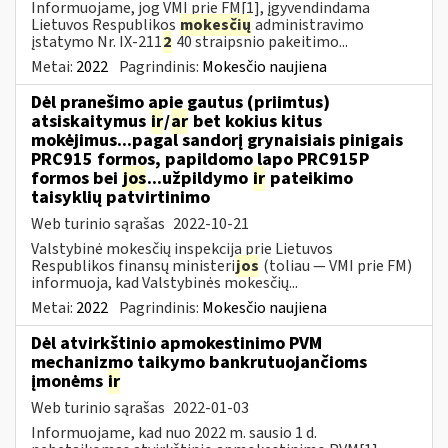
Informuojame, jog VMI prie FM[1], įgyvendindama
Lietuvos Respublikos
mokesčių
administravimo
įstatymo Nr. IX-211
2
40 straipsnio pakeitimo...
Metai:
2022
Pagrindinis:
Mokesčio naujiena
Dėl pranešimo apie gautus (priimtus)
atsiskaitymus
ir
/
ar
bet kokius kitus
mokėjimus...pagal sandorį grynaisiais pinigais
PRC915 formos, papildomo lapo PRC915P
formos bei
jos
...užpildymo
ir
pateikimo
taisyklių patvirtinimo
Web turinio sąrašas
2022-10-21
Valstybinė mokesčių inspekcija prie Lietuvos
Respublikos finansų ministeri
jos
(toliau ― VMI prie FM)
informuoja, kad Valstybinės mokesčių...
Metai:
2022
Pagrindinis:
Mokesčio naujiena
Dėl atvirkštinio apmokestinimo PVM
mechanizmo taikymo bankrutuojančioms
įmonėms
ir
Web turinio sąrašas
2022-01-03
Informuojame, kad nuo 2022 m. sausio 1 d.