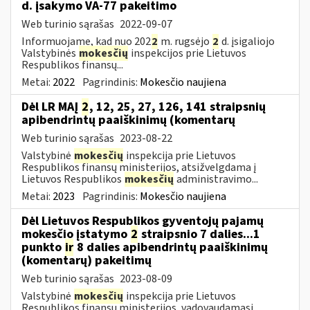
d. įsakymo VA-77 pakeitimo
Web turinio sąrašas
2022-09-07
Informuojame, kad nuo 202
2
m. rugsėjo
2
d. įsigaliojo
Valstybinės
mokesčių
inspekcijos prie Lietuvos
Respublikos finansų...
Metai:
2022
Pagrindinis:
Mokesčio naujiena
Dėl LR MAĮ
2
, 12, 25, 27, 126, 141 straipsnių
apibendrintų paaiškinimų (komentarų
Web turinio sąrašas
2023-08-22
Valstybinė
mokesčių
inspekcija prie Lietuvos
Respublikos finansų ministerijos, atsižvelgdama į
Lietuvos Respublikos
mokesčių
administravimo...
Metai:
2023
Pagrindinis:
Mokesčio naujiena
Dėl Lietuvos Respublikos gyventojų pajamų
mokesčio įstatymo
2
straipsnio 7 dalies...1
punkto
ir
8 dalies apibendrintų paaiškinimų
(komentarų) pakeitimų
Web turinio sąrašas
2023-08-09
Valstybinė
mokesčių
inspekcija prie Lietuvos
Respublikos finansų ministerijos, vadovaudamasi