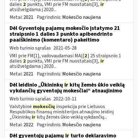
dalies
2
punktu, VMI prie FM nuostatais[3],
ir
atsižvelgdama į 2020...
Metai:
2021
Pagrindinis:
Mokesčio naujiena
Dėl Gyventojų pajamų mokesčio įstatymo 21
straipsnio 1 dalies 3 punkto apibendrinto
paaiškinimo (komentaro) pakeitimo
Web turinio sąrašas
2021-05-28
VMI prie FM[1], vadovaudamasi MAĮ[
2
] 25 straipsnio 1
dalies
2
punktu, VMI prie FM nuostatais[3],
ir
atsižvelgdama į 2020...
Metai:
2021
Pagrindinis:
Mokesčio naujiena
Dėl leidinio „Ūkininkų
ir
kitų žemės ūkio veiklą
vykdančių gyventojų mokesčiai“ atnaujinimo
Web turinio sąrašas
2022-10-11
Valstybinė
mokesčių
inspekcija prie Lietuvos
Respublikos finansų ministerijos atnaujino leidinį
„Ūkininkų
ir
kitų žemės ūkio veiklą vykdančių...
Metai:
2022
Pagrindinis:
Mokesčio naujiena
Dėl gyventojų pajamų
ir
turto deklaravimo