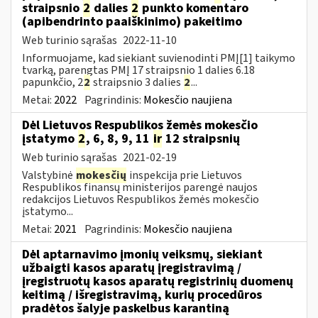
straipsnio
2
dalies
2
punkto komentaro
(apibendrinto paaiškinimo) pakeitimo
Web turinio sąrašas
2022-11-10
Informuojame, kad siekiant suvienodinti PMĮ[1] taikymo
tvarką, parengtas PMĮ 17 straipsnio 1 dalies 6.18
papunkčio, 2
2
straipsnio 3 dalies
2
...
Metai:
2022
Pagrindinis:
Mokesčio naujiena
Dėl Lietuvos Respublikos žemės mokesčio
įstatymo
2
, 6, 8, 9, 11
ir
12 straipsnių
Web turinio sąrašas
2021-02-19
Valstybinė
mokesčių
inspekcija prie Lietuvos
Respublikos finansų ministerijos parengė naujos
redakcijos Lietuvos Respublikos žemės mokesčio
įstatymo...
Metai:
2021
Pagrindinis:
Mokesčio naujiena
Dėl aptarnavimo įmonių veiksmų, siekiant
užbaigti kasos aparatų įregistravimą /
įregistruotų kasos aparatų registrinių duomenų
keitimą / išregistravimą, kurių procedūros
pradėtos šalyje paskelbus karantiną