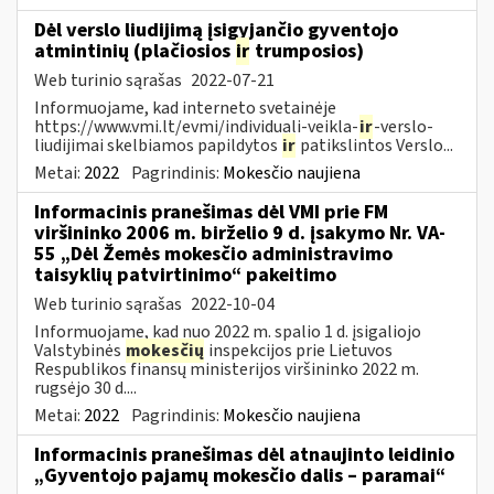
Dėl verslo liudijimą įsigyjančio gyventojo
atmintinių (plačiosios
ir
trumposios)
Web turinio sąrašas
2022-07-21
Informuojame, kad interneto svetainėje
https://www.vmi.lt/evmi/individuali-veikla-
ir
-verslo-
liudijimai skelbiamos papildytos
ir
patikslintos Verslo...
Metai:
2022
Pagrindinis:
Mokesčio naujiena
Informacinis pranešimas dėl VMI prie FM
viršininko 2006 m. birželio 9 d. įsakymo Nr. VA-
55 „Dėl Žemės mokesčio administravimo
taisyklių patvirtinimo“ pakeitimo
Web turinio sąrašas
2022-10-04
Informuojame, kad nuo 2022 m. spalio 1 d. įsigaliojo
Valstybinės
mokesčių
inspekcijos prie Lietuvos
Respublikos finansų ministerijos viršininko 2022 m.
rugsėjo 30 d....
Metai:
2022
Pagrindinis:
Mokesčio naujiena
Informacinis pranešimas dėl atnaujinto leidinio
„Gyventojo pajamų mokesčio dalis – paramai“