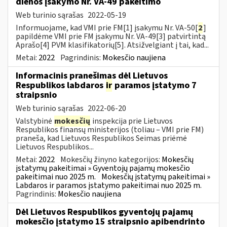
dienos įsakymo Nr. VA-49 pakeitimo
Web turinio sąrašas
2022-05-19
Informuojame, kad VMI prie FM[1] įsakymu Nr. VA-50[
2
]
papildėme VMI prie FM įsakymu Nr. VA-49[3] patvirtintą
Aprašo[4] PVM klasifikatorių[5]. Atsižvelgiant į tai, kad...
Metai:
2022
Pagrindinis:
Mokesčio naujiena
Informacinis pranešimas dėl Lietuvos
Respublikos labdaros
ir
paramos įstatymo 7
straipsnio
Web turinio sąrašas
2022-06-20
Valstybinė
mokesčių
inspekcija prie Lietuvos
Respublikos finansų ministerijos (toliau – VMI prie FM)
praneša, kad Lietuvos Respublikos Seimas priėmė
Lietuvos Respublikos...
Metai:
2022
Mokesčių žinyno kategorijos:
Mokesčių
įstatymų pakeitimai » Gyventojų pajamų mokesčio
pakeitimai nuo 2025 m.
Mokesčių įstatymų pakeitimai »
Labdaros ir paramos įstatymo pakeitimai nuo 2025 m.
Pagrindinis:
Mokesčio naujiena
Dėl Lietuvos Respublikos gyventojų pajamų
mokesčio įstatymo 15 straipsnio apibendrinto