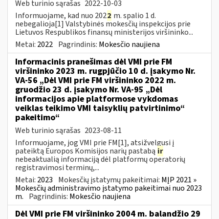
Web turinio sąrašas
2022-10-03
Informuojame, kad nuo 202
2
m. spalio 1 d.
nebegalioja[1] Valstybinės mokesčių inspekcijos prie
Lietuvos Respublikos finansų ministerijos viršininko...
Metai:
2022
Pagrindinis:
Mokesčio naujiena
Informacinis pranešimas dėl VMI prie FM
viršininko 2023 m. rugpjūčio 10 d. įsakymo Nr.
VA-56 „Dėl VMI prie FM viršininko 2022 m.
gruodžio 23 d. įsakymo Nr. VA-95 „Dėl
informacijos apie platformose vykdomas
veiklas teikimo VMI taisyklių patvirtinimo“
pakeitimo“
Web turinio sąrašas
2023-08-11
Informuojame, jog VMI prie FM[1], atsižvelgusi į
pateiktą Europos Komisijos narių pastabą
ir
nebeaktualią informaciją dėl platformų operatorių
registravimosi terminų,...
Metai:
2023
Mokesčių įstatymų pakeitimai:
MĮP 2021 »
Mokesčių administravimo įstatymo pakeitimai nuo 2023
m.
Pagrindinis:
Mokesčio naujiena
Dėl VMI prie FM viršininko 2004 m. balandžio 29