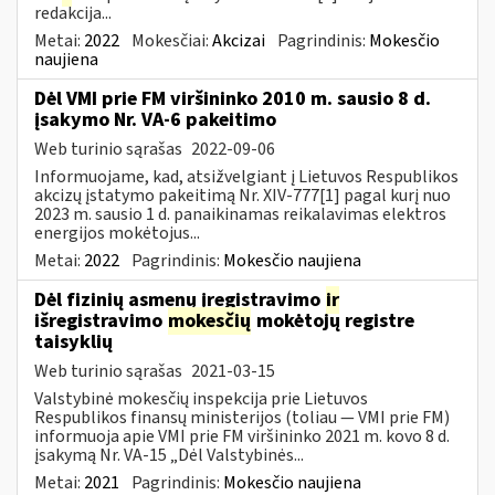
redakcija...
Metai:
2022
Mokesčiai:
Akcizai
Pagrindinis:
Mokesčio
naujiena
Dėl VMI prie FM viršininko 2010 m. sausio 8 d.
įsakymo Nr. VA-6 pakeitimo
Web turinio sąrašas
2022-09-06
Informuojame, kad, atsižvelgiant į Lietuvos Respublikos
akcizų įstatymo pakeitimą Nr. XIV-777[1] pagal kurį nuo
2023 m. sausio 1 d. panaikinamas reikalavimas elektros
energijos mokėtojus...
Metai:
2022
Pagrindinis:
Mokesčio naujiena
Dėl fizinių asmenų įregistravimo
ir
išregistravimo
mokesčių
mokėtojų registre
taisyklių
Web turinio sąrašas
2021-03-15
Valstybinė mokesčių inspekcija prie Lietuvos
Respublikos finansų ministerijos (toliau ― VMI prie FM)
informuoja apie VMI prie FM viršininko 2021 m. kovo 8 d.
įsakymą Nr. VA-15 „Dėl Valstybinės...
Metai:
2021
Pagrindinis:
Mokesčio naujiena