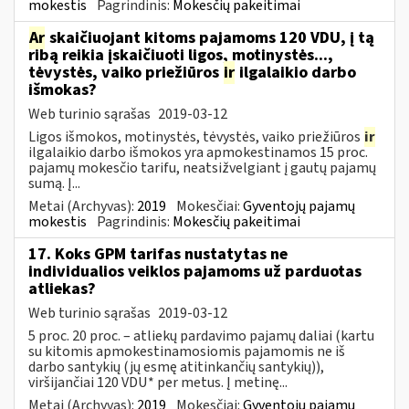
mokestis
Pagrindinis:
Mokesčių pakeitimai
Ar
skaičiuojant kitoms pajamoms 120 VDU, į tą
ribą reikia įskaičiuoti ligos, motinystės...,
tėvystės, vaiko priežiūros
ir
ilgalaikio darbo
išmokas?
Web turinio sąrašas
2019-03-12
Ligos išmokos, motinystės, tėvystės, vaiko priežiūros
ir
ilgalaikio darbo išmokos yra apmokestinamos 15 proc.
pajamų mokesčio tarifu, neatsižvelgiant į gautų pajamų
sumą. Į...
Metai (Archyvas):
2019
Mokesčiai:
Gyventojų pajamų
mokestis
Pagrindinis:
Mokesčių pakeitimai
17. Koks GPM tarifas nustatytas ne
individualios veiklos pajamoms už parduotas
atliekas?
Web turinio sąrašas
2019-03-12
5 proc. 20 proc. – atliekų pardavimo pajamų daliai (kartu
su kitomis apmokestinamosiomis pajamomis ne iš
darbo santykių (jų esmę atitinkančių santykių)),
viršijančiai 120 VDU* per metus. Į metinę...
Metai (Archyvas):
2019
Mokesčiai:
Gyventojų pajamų