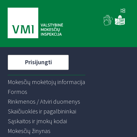
Prisijungti
Mokesčių mokėtojų informacija
Formos
Rinkmenos / Atviri duomenys
Skaičiuoklės ir pagalbininkai
Sąskaitos ir įmokų kodai
Mokesčių žinynas