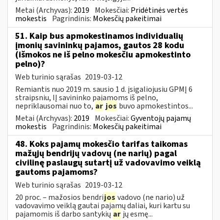
Metai (Archyvas):
2019
Mokesčiai:
Pridėtinės vertės
mokestis
Pagrindinis:
Mokesčių pakeitimai
51. Kaip bus apmokestinamos individualių
įmonių savininkų pajamos, gautos 28 kodu
(išmokos ne iš pelno mokesčiu apmokestinto
pelno)?
Web turinio sąrašas
2019-03-12
Remiantis nuo 2019 m. sausio 1 d. įsigaliojusiu GPMĮ 6
straipsniu, IĮ savininko pajamoms iš pelno,
nepriklausomai nuo to,
ar
jos
buvo apmokestintos...
Metai (Archyvas):
2019
Mokesčiai:
Gyventojų pajamų
mokestis
Pagrindinis:
Mokesčių pakeitimai
48. Koks pajamų mokesčio tarifas taikomas
mažųjų bendrijų vadovų (ne narių) pagal
civilinę paslaugų sutartį už vadovavimo veiklą
gautoms pajamoms?
Web turinio sąrašas
2019-03-12
20 proc. – mažosios bendri
jos
vadovo (ne nario) už
vadovavimo veiklą gautai pajamų daliai, kuri kartu su
pajamomis iš darbo santykių
ar
jų esmę...