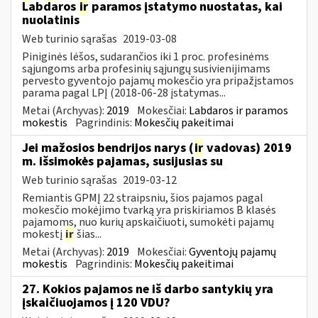
Labdaros
ir
paramos įstatymo nuostatas, kai
nuolatinis
Web turinio sąrašas
2019-03-08
Piniginės lėšos, sudarančios iki 1 proc. profesinėms
sąjungoms arba profesinių sąjungų susivienijimams
pervesto gyventojo pajamų mokesčio yra pripažįstamos
parama pagal LPĮ (2018-06-28 įstatymas...
Metai (Archyvas):
2019
Mokesčiai:
Labdaros ir paramos
mokestis
Pagrindinis:
Mokesčių pakeitimai
Jei mažosios bendrijos narys (
ir
vadovas) 2019
m. išsimokės pajamas, susijusias su
Web turinio sąrašas
2019-03-12
Remiantis GPMĮ 22 straipsniu, šios pajamos pagal
mokesčio mokėjimo tvarką yra priskiriamos B klasės
pajamoms, nuo kurių apskaičiuoti, sumokėti pajamų
mokestį
ir
šias...
Metai (Archyvas):
2019
Mokesčiai:
Gyventojų pajamų
mokestis
Pagrindinis:
Mokesčių pakeitimai
27. Kokios pajamos ne iš darbo santykių yra
įskaičiuojamos į 120 VDU?