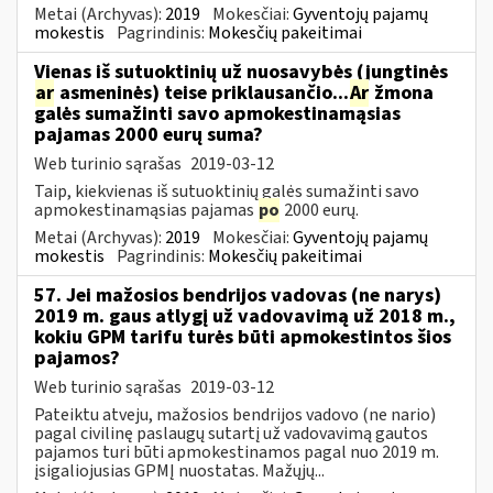
Metai (Archyvas):
2019
Mokesčiai:
Gyventojų pajamų
mokestis
Pagrindinis:
Mokesčių pakeitimai
Vienas iš sutuoktinių už nuosavybės (jungtinės
ar
asmeninės) teise priklausančio...
Ar
žmona
galės sumažinti savo apmokestinamąsias
pajamas 2000 eurų suma?
Web turinio sąrašas
2019-03-12
Taip, kiekvienas iš sutuoktinių galės sumažinti savo
apmokestinamąsias pajamas
po
2000 eurų.
Metai (Archyvas):
2019
Mokesčiai:
Gyventojų pajamų
mokestis
Pagrindinis:
Mokesčių pakeitimai
57. Jei mažosios bendrijos vadovas (ne narys)
2019 m. gaus atlygį už vadovavimą už 2018 m.,
kokiu GPM tarifu turės būti apmokestintos šios
pajamos?
Web turinio sąrašas
2019-03-12
Pateiktu atveju, mažosios bendrijos vadovo (ne nario)
pagal civilinę paslaugų sutartį už vadovavimą gautos
pajamos turi būti apmokestinamos pagal nuo 2019 m.
įsigaliojusias GPMĮ nuostatas. Mažųjų...