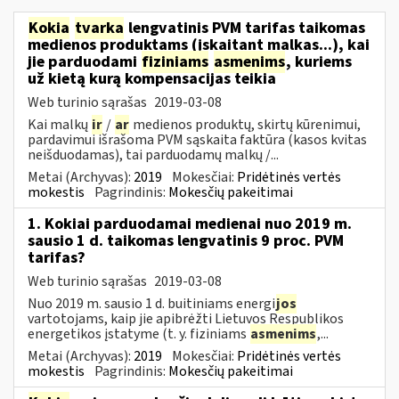
Kokia
tvarka
lengvatinis PVM tarifas taikomas
medienos produktams (įskaitant malkas...), kai
jie parduodami
fiziniams
asmenims
, kuriems
už kietą kurą kompensacijas teikia
Web turinio sąrašas
2019-03-08
Kai malkų
ir
/
ar
medienos produktų, skirtų kūrenimui,
pardavimui išrašoma PVM sąskaita faktūra (kasos kvitas
neišduodamas), tai parduodamų malkų /...
Metai (Archyvas):
2019
Mokesčiai:
Pridėtinės vertės
mokestis
Pagrindinis:
Mokesčių pakeitimai
1. Kokiai parduodamai medienai nuo 2019 m.
sausio 1 d. taikomas lengvatinis 9 proc. PVM
tarifas?
Web turinio sąrašas
2019-03-08
Nuo 2019 m. sausio 1 d. buitiniams energi
jos
vartotojams, kaip jie apibrėžti Lietuvos Respublikos
energetikos įstatyme (t. y. fiziniams
asmenims
,...
Metai (Archyvas):
2019
Mokesčiai:
Pridėtinės vertės
mokestis
Pagrindinis:
Mokesčių pakeitimai