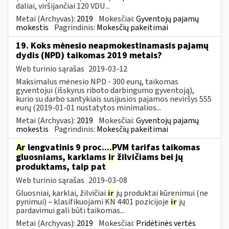
daliai, viršijančiai 120 VDU...
Metai (Archyvas):
2019
Mokesčiai:
Gyventojų pajamų
mokestis
Pagrindinis:
Mokesčių pakeitimai
19. Koks mėnesio neapmokestinamasis pajamų
dydis (NPD) taikomas 2019 metais?
Web turinio sąrašas
2019-03-12
Maksimalus mėnesio NPD - 300 eurų, taikomas
gyventojui (išskyrus riboto darbingumo gyventoją),
kurio su darbo santykiais susijusios pajamos neviršys 555
eurų (2019-01-01 nustatytos minimalios...
Metai (Archyvas):
2019
Mokesčiai:
Gyventojų pajamų
mokestis
Pagrindinis:
Mokesčių pakeitimai
Ar
lengvatinis 9 proc....PVM tarifas taikomas
gluosniams, karklams
ir
žilvičiams bei jų
produktams, taip pat
Web turinio sąrašas
2019-03-08
Gluosniai, karklai, žilvičiai
ir
jų produktai kūrenimui (ne
pynimui) – klasifikuojami KN 4401 pozicijoje
ir
jų
pardavimui gali būti taikomas...
Metai (Archyvas):
2019
Mokesčiai:
Pridėtinės vertės