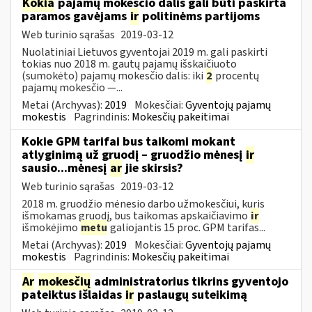
Kokia
pajamų mokesčio dalis gali būti paskirta
paramos gavėjams
ir
politinėms partijoms
Web turinio sąrašas
2019-03-12
Nuolatiniai Lietuvos gyventojai 2019 m. gali paskirti
tokias nuo 2018 m. gautų pajamų išskaičiuoto
(sumokėto) pajamų mokesčio dalis: iki
2
procentų
pajamų mokesčio —...
Metai (Archyvas):
2019
Mokesčiai:
Gyventojų pajamų
mokestis
Pagrindinis:
Mokesčių pakeitimai
Kokie GPM tarifai bus taikomi mokant
atlyginimą už gruodį – gruodžio mėnesį
ir
sausio...mėnesį
ar
jie skirsis?
Web turinio sąrašas
2019-03-12
2018 m. gruodžio mėnesio darbo užmokesčiui, kuris
išmokamas gruodį, bus taikomas apskaičiavimo
ir
išmokėjimo
metu
galiojantis 15 proc. GPM tarifas...
Metai (Archyvas):
2019
Mokesčiai:
Gyventojų pajamų
mokestis
Pagrindinis:
Mokesčių pakeitimai
Ar
mokesčių
administratorius tikrins gyventojo
pateiktus išlaidas
ir
paslaugų suteikimą