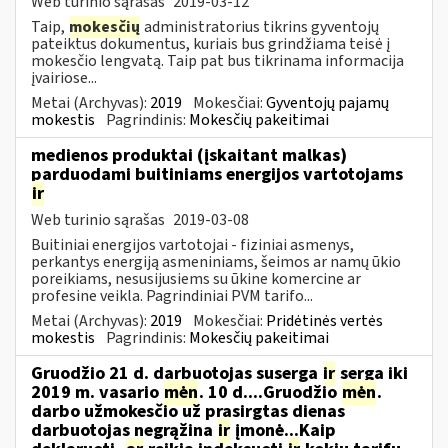
Web turinio sąrašas
2019-03-12
Taip,
mokesčių
administratorius tikrins gyventojų
pateiktus dokumentus, kuriais bus grindžiama teisė į
mokesčio lengvatą. Taip pat bus tikrinama informacija
įvairiose...
Metai (Archyvas):
2019
Mokesčiai:
Gyventojų pajamų
mokestis
Pagrindinis:
Mokesčių pakeitimai
medienos produktai (įskaitant malkas)
parduodami buitiniams energijos vartotojams
ir
Web turinio sąrašas
2019-03-08
Buitiniai energijos vartotojai - fiziniai asmenys,
perkantys energiją asmeniniams, šeimos ar namų ūkio
poreikiams, nesusijusiems su ūkine komercine ar
profesine veikla. Pagrindiniai PVM tarifo...
Metai (Archyvas):
2019
Mokesčiai:
Pridėtinės vertės
mokestis
Pagrindinis:
Mokesčių pakeitimai
Gruodžio 21 d. darbuotojas suserga
ir
serga iki
2019 m. vasario
mėn
. 10 d....Gruodžio
mėn
.
darbo užmokesčio už prasirgtas dienas
darbuotojas negrąžina
ir
įmonė...Kaip