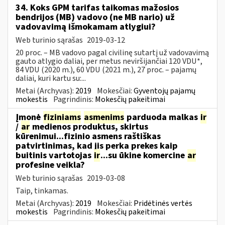
34. Koks GPM tarifas taikomas mažosios
bendrijos (MB) vadovo (ne MB nario) už
vadovavimą išmokamam atlygiui?
Web turinio sąrašas
2019-03-12
20 proc. – MB vadovo pagal civilinę sutartį už vadovavimą
gauto atlygio daliai, per metus neviršijančiai 120 VDU*,
84 VDU (2020 m.), 60 VDU (2021 m.), 27 proc. – pajamų
daliai, kuri kartu su:...
Metai (Archyvas):
2019
Mokesčiai:
Gyventojų pajamų
mokestis
Pagrindinis:
Mokesčių pakeitimai
Įmonė
fiziniams
asmenims
parduoda malkas
ir
/
ar
medienos produktus, skirtus
kūrenimui...fizinio asmens raštiškas
patvirtinimas, kad jis perka prekes kaip
buitinis vartotojas
ir
...su ūkine komercine
ar
profesine veikla?
Web turinio sąrašas
2019-03-08
Taip, tinkamas.
Metai (Archyvas):
2019
Mokesčiai:
Pridėtinės vertės
mokestis
Pagrindinis:
Mokesčių pakeitimai