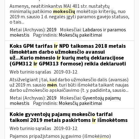
Asmenys, neatitinkantys MAĮ 401 str. nustatytų
minimalių patikimo
mokesčių
mokėtojo kriterijų, nuo
2019 m. sausio 1 d. negalės įgyti paramos gavėjo statuso,
o tais...
Metai (Archyvas):
2019
Mokesčiai:
Labdaros ir paramos
mokestis
Pagrindinis:
Mokesčių pakeitimai
Koks GPM tarifas
ir
NPD taikomas 2018 metais
išmokėtam darbo užmokesčio avansui
už...Kurio mėnesio
ir
kurių metų deklaracijose
(GPM312
ir
GPM313 formose) reikia deklaruoti
Web turinio sąrašas
2019-03-12
Atsižvelgiant į tai, kad darbo užmokesčio dalis (avansas)
už 2019 m. sausio
mėn
. turi būti išmokėta taikant naujas
darbo užmokesčio apskaičiavimo (t. y. padidinta, sausio...
Metai (Archyvas):
2019
Mokesčiai:
Gyventojų pajamų
mokestis
Pagrindinis:
Mokesčių pakeitimai
Kokie gyventojų pajamų mokesčio tarifai
taikomi 2019 metais paskirtoms
ir
išmokėtoms
Web turinio sąrašas
2019-03-12
Pajamos pripažįstamos jų gavimo (išmokėjimo)