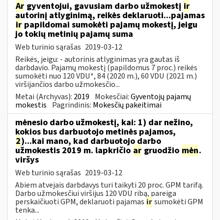
Ar
gyventojui, gavusiam darbo užmokestį
ir
autorinį atlyginimą, reikės deklaruoti...pajamas
ir
papildomai sumokėti pajamų mokestį, jeigu
jo tokių metinių pajamų suma
Web turinio sąrašas
2019-03-12
Reikės, jeigu: - autorinis atlyginimas yra gautas iš
darbdavio. Pajamų mokestį (papildomus 7 proc.) reikės
sumokėti nuo 120 VDU*, 84 (2020 m.), 60 VDU (2021 m.)
viršijančios darbo užmokesčio...
Metai (Archyvas):
2019
Mokesčiai:
Gyventojų pajamų
mokestis
Pagrindinis:
Mokesčių pakeitimai
mėnesio darbo užmokestį, kai: 1) dar nežino,
kokios bus darbuotojo metinės pajamos,
2
)...kai mano, kad darbuotojo darbo
užmokestis 2019 m. lapkričio
ar
gruodžio
mėn
.
viršys
Web turinio sąrašas
2019-03-12
Abiem atvejais darbdavys turi taikyti 20 proc. GPM tarifą.
Darbo užmokesčiui viršijus 120 VDU ribą, pareiga
perskaičiuoti GPM, deklaruoti pajamas
ir
sumokėti GPM
tenka...