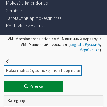
Mokesčių kalendorius
Seminarai
Tarptautinis apmokestinimas
Kontaktai / Apklausa
VMI Machine translation / VMI Машинный перевод /
VMI Машинний переклад (
English
,
Русский
,
Українська
)
Paieška
Kategorijos