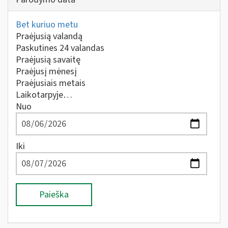
Bet kuriuo metu
Praėjusią valandą
Paskutines 24 valandas
Praėjusią savaitę
Praėjusį mėnesį
Praėjusiais metais
Laikotarpyje…
Nuo
Iki
Paieška