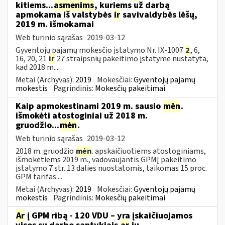
kitiems...
asmenims
, kuriems už darbą
apmokama iš valstybės
ir
savivaldybės lėšų,
2019 m. išmokamai
Web turinio sąrašas
2019-03-12
Gyventojų pajamų mokesčio įstatymo Nr. IX-1007
2
, 6,
16, 20, 21
ir
27 straipsnių pakeitimo įstatyme nustatyta,
kad 2018 m....
Metai (Archyvas):
2019
Mokesčiai:
Gyventojų pajamų
mokestis
Pagrindinis:
Mokesčių pakeitimai
Kaip apmokestinami 2019 m. sausio
mėn
.
išmokėti atostoginiai už 2018 m.
gruodžio...
mėn
.
Web turinio sąrašas
2019-03-12
2018 m. gruodžio
mėn
. apskaičiuotiems atostoginiams,
išmokėtiems 2019 m., vadovaujantis GPMĮ pakeitimo
įstatymo 7 str. 13 dalies nuostatomis, taikomas 15 proc.
GPM tarifas....
Metai (Archyvas):
2019
Mokesčiai:
Gyventojų pajamų
mokestis
Pagrindinis:
Mokesčių pakeitimai
Ar
į GPM ribą - 120 VDU – yra įskaičiuojamos