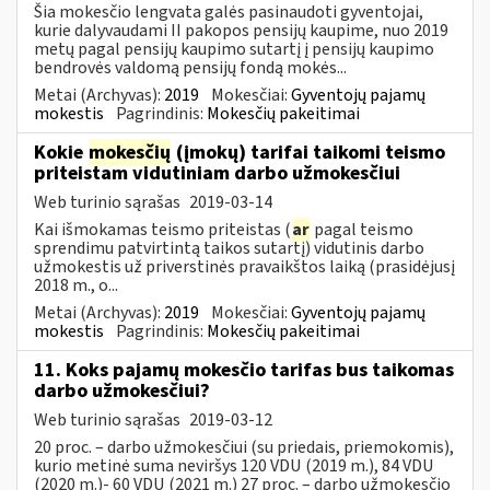
Šia mokesčio lengvata galės pasinaudoti gyventojai,
kurie dalyvaudami II pakopos pensijų kaupime, nuo 2019
metų pagal pensijų kaupimo sutartį į pensijų kaupimo
bendrovės valdomą pensijų fondą mokės...
Metai (Archyvas):
2019
Mokesčiai:
Gyventojų pajamų
mokestis
Pagrindinis:
Mokesčių pakeitimai
Kokie
mokesčių
(įmokų) tarifai taikomi teismo
priteistam vidutiniam darbo užmokesčiui
Web turinio sąrašas
2019-03-14
Kai išmokamas teismo priteistas (
ar
pagal teismo
sprendimu patvirtintą taikos sutartį) vidutinis darbo
užmokestis už priverstinės pravaikštos laiką (prasidėjusį
2018 m., o...
Metai (Archyvas):
2019
Mokesčiai:
Gyventojų pajamų
mokestis
Pagrindinis:
Mokesčių pakeitimai
11. Koks pajamų mokesčio tarifas bus taikomas
darbo užmokesčiui?
Web turinio sąrašas
2019-03-12
20 proc. – darbo užmokesčiui (su priedais, priemokomis),
kurio metinė suma neviršys 120 VDU (2019 m.), 84 VDU
(2020 m.)- 60 VDU (2021 m.) 27 proc. – darbo užmokesčio