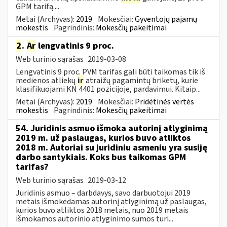
GPM tarifą....
Metai (Archyvas):
2019
Mokesčiai:
Gyventojų pajamų
mokestis
Pagrindinis:
Mokesčių pakeitimai
2
.
Ar
lengvatinis 9 proc.
Web turinio sąrašas
2019-03-08
Lengvatinis 9 proc. PVM tarifas gali būti taikomas tik iš
medienos atliekų
ir
atraižų pagamintų briketų, kurie
klasifikuojami KN 4401 pozicijoje, pardavimui. Kitaip...
Metai (Archyvas):
2019
Mokesčiai:
Pridėtinės vertės
mokestis
Pagrindinis:
Mokesčių pakeitimai
54. Juridinis asmuo išmoka autorinį atlyginimą
2019 m. už paslaugas, kurios buvo atliktos
2018 m. Autoriai su juridiniu asmeniu yra susiję
darbo santykiais. Koks bus taikomas GPM
tarifas?
Web turinio sąrašas
2019-03-12
Juridinis asmuo – darbdavys, savo darbuotojui 2019
metais išmokėdamas autorinį atlyginimą už paslaugas,
kurios buvo atliktos 2018 metais, nuo 2019 metais
išmokamos autorinio atlyginimo sumos turi...