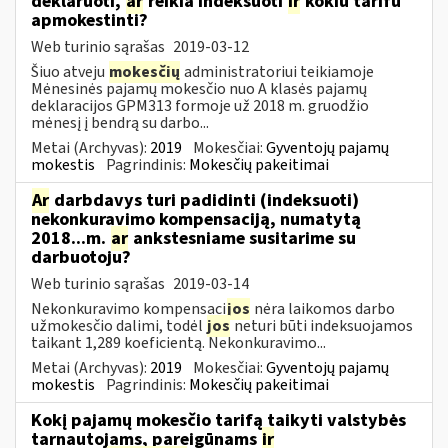
deklaruoti,
ar
reikia indeksuoti
ir
kokiu tarifu
apmokestinti?
Web turinio sąrašas
2019-03-12
Šiuo atveju
mokesčių
administratoriui teikiamoje
Mėnesinės pajamų mokesčio nuo A klasės pajamų
deklaracijos GPM313 formoje už 2018 m. gruodžio
mėnesį į bendrą su darbo...
Metai (Archyvas):
2019
Mokesčiai:
Gyventojų pajamų
mokestis
Pagrindinis:
Mokesčių pakeitimai
Ar
darbdavys turi padidinti (indeksuoti)
nekonkuravimo kompensaciją, numatytą
2018...m.
ar
ankstesniame susitarime su
darbuotoju?
Web turinio sąrašas
2019-03-14
Nekonkuravimo kompensaci
jos
nėra laikomos darbo
užmokesčio dalimi, todėl
jos
neturi būti indeksuojamos
taikant 1,289 koeficientą. Nekonkuravimo...
Metai (Archyvas):
2019
Mokesčiai:
Gyventojų pajamų
mokestis
Pagrindinis:
Mokesčių pakeitimai
Kokį pajamų mokesčio tarifą taikyti valstybės
tarnautojams, pareigūnams
ir