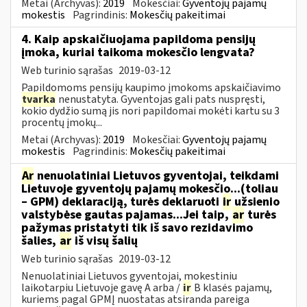
Metai (Archyvas):
2019
Mokesčiai:
Gyventojų pajamų
mokestis
Pagrindinis:
Mokesčių pakeitimai
4. Kaip apskaičiuojama papildoma pensijų
įmoka, kuriai taikoma mokesčio lengvata?
Web turinio sąrašas
2019-03-12
Papildomoms pensijų kaupimo įmokoms apskaičiavimo
tvarka
nenustatyta. Gyventojas gali pats nuspręsti,
kokio dydžio sumą jis nori papildomai mokėti kartu su 3
procentų įmokų...
Metai (Archyvas):
2019
Mokesčiai:
Gyventojų pajamų
mokestis
Pagrindinis:
Mokesčių pakeitimai
Ar
nenuolatiniai Lietuvos gyventojai, teikdami
Lietuvoje gyventojų pajamų mokesčio...(toliau
– GPM) deklaraciją, turės deklaruoti
ir
užsienio
valstybėse gautas pajamas...Jei taip,
ar
turės
pažymas pristatyti tik iš savo rezidavimo
šalies,
ar
iš visų šalių
Web turinio sąrašas
2019-03-12
Nenuolatiniai Lietuvos gyventojai, mokestiniu
laikotarpiu Lietuvoje gavę A arba /
ir
B klasės pajamų,
kuriems pagal GPMĮ nuostatas atsiranda pareiga