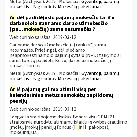
Metai (Archyvas):
2019
Mokesčiai:
Gyventojų pajamų
mokestis
Pagrindinis:
Mokesčių pakeitimai
Ar
dėl padidėjusio pajamų mokesčio tarifo
darbuotojo gaunamo darbo užmokesčio
(
po
...
mokesčių
) suma nesumažės ?
Web turinio sąrašas
2019-03-12
Gaunamo darbo užmokesčio („į rankas") suma
nesumažės. Priešingai, dėl plečiamo
neapmokestinamojo pajamų dydžio (NPD) taikymo ši
suma turėtų padidėti. Be to, darbo užmokesčio „į
rankas" sumos...
Metai (Archyvas):
2019
Mokesčiai:
Gyventojų pajamų
mokestis
Pagrindinis:
Mokesčių pakeitimai
Ar
iš pajamų galima atimti visą per
kalendorinius metus sumokėtų papildomų
pensijų
Web turinio sąrašas
2019-03-12
Lengvata yra ribojamo dydžio. Bendra visų GPMĮ 21
straipsnyje nurodytų atimamų išlaidų (gyvybės draudimo
įmokų, įmokų į pensijų fondus (II
ir
III pakopos),
mokėjimų už...