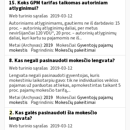
15. Koks GPM tarifas taikomas autoriniam
atlyginimui?
Web turinio sąrašas
2019-03-12
Autoriniams atlyginimams, gautiems ne iš darbdavio: 15
proc. – autorinių atlyginimų daliai, per metus
neviršijančiai 120 VDU*, 20 proc. – autorinių atlyginimų
daliai, kuri kartu su pajamomis ne iš...
Metai (Archyvas):
2019
Mokesčiai:
Gyventojų pajamų
mokestis
Pagrindinis:
Mokesčių pakeitimai
8. Kas negali pasinaudoti mokesčio lengvata?
Web turinio sąrašas
2019-03-12
Lengvata negali pasinaudoti gyventojas, kuris
mokestiniu laikotarpiu gavo: tik ne individualios veiklos
pajamas už parduotas atliekas, apmokestintas taikant 5
proc. pajamų mokesčio tarifą,...
Metai (Archyvas):
2019
Mokesčiai:
Gyventojų pajamų
mokestis
Pagrindinis:
Mokesčių pakeitimai
2
. Kas galės pasinaudoti šia mokesčio
lengvata?
Web turinio sąrašas
2019-03-12