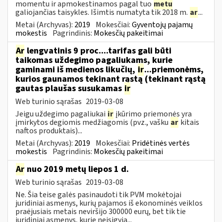
momentu ir apmokestinamos pagal tuo
metu
galiojančias taisykles. Išimtis numatyta tik 2018 m.
ar
...
Metai (Archyvas):
2019
Mokesčiai:
Gyventojų pajamų
mokestis
Pagrindinis:
Mokesčių pakeitimai
Ar
lengvatinis 9 proc....tarifas gali būti
taikomas uždegimo pagaliukams, kurie
gaminami iš medienos likučių,
ir
...priemonėms,
kurios gaunamos tekinant rąstą (tekinant rąstą
gautas plaušas susukamas
ir
Web turinio sąrašas
2019-03-08
Jeigu uždegimo pagaliukai
ir
įkūrimo priemonės yra
įmirkytos degiomis medžiagomis (pvz., vašku
ar
kitais
naftos produktais)...
Metai (Archyvas):
2019
Mokesčiai:
Pridėtinės vertės
mokestis
Pagrindinis:
Mokesčių pakeitimai
Ar
nuo 2019 metų liepos 1 d.
Web turinio sąrašas
2019-03-08
Ne. Šia teise galės pasinaudoti tik PVM mokėtojai
juridiniai asmenys, kurių pajamos iš ekonominės veiklos
praėjusiais metais neviršijo 300000 eurų, bet tik tie
juridiniai asmenys, kurie neįsigyja...