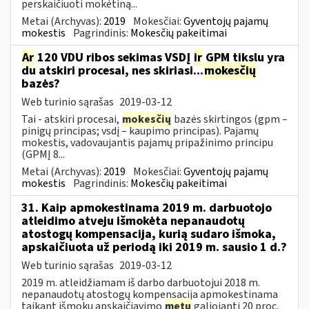
perskaičiuoti mokėtiną...
Metai (Archyvas):
2019
Mokesčiai:
Gyventojų pajamų
mokestis
Pagrindinis:
Mokesčių pakeitimai
Ar
120 VDU ribos sekimas VSDĮ
ir
GPM tikslu yra
du atskiri procesai, nes skiriasi...
mokesčių
bazės?
Web turinio sąrašas
2019-03-12
Tai - atskiri procesai,
mokesčių
bazės skirtingos (gpm –
pinigų principas; vsdį – kaupimo principas). Pajamų
mokestis, vadovaujantis pajamų pripažinimo principu
(GPMĮ 8...
Metai (Archyvas):
2019
Mokesčiai:
Gyventojų pajamų
mokestis
Pagrindinis:
Mokesčių pakeitimai
31. Kaip apmokestinama 2019 m. darbuotojo
atleidimo atveju išmokėta nepanaudotų
atostogų kompensacija, kurią sudaro išmoka,
apskaičiuota už periodą iki 2019 m. sausio 1 d.?
Web turinio sąrašas
2019-03-12
2019 m. atleidžiamam iš darbo darbuotojui 2018 m.
nepanaudotų atostogų kompensacija apmokestinama
taikant išmokų apskaičiavimo
metu
galiojantį 20 proc.