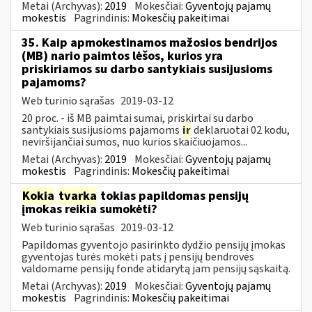
Metai (Archyvas):
2019
Mokesčiai:
Gyventojų pajamų
mokestis
Pagrindinis:
Mokesčių pakeitimai
35. Kaip apmokestinamos mažosios bendrijos
(MB) nario paimtos lėšos, kurios yra
priskiriamos su darbo santykiais susijusioms
pajamoms?
Web turinio sąrašas
2019-03-12
20 proc. - iš MB paimtai sumai, priskirtai su darbo
santykiais susijusioms pajamoms
ir
deklaruotai 02 kodu,
neviršijančiai sumos, nuo kurios skaičiuojamos...
Metai (Archyvas):
2019
Mokesčiai:
Gyventojų pajamų
mokestis
Pagrindinis:
Mokesčių pakeitimai
Kokia
tvarka
tokias papildomas pensijų
įmokas reikia sumokėti?
Web turinio sąrašas
2019-03-12
Papildomas gyventojo pasirinkto dydžio pensijų įmokas
gyventojas turės mokėti pats į pensijų bendrovės
valdomame pensijų fonde atidarytą jam pensijų sąskaitą.
Metai (Archyvas):
2019
Mokesčiai:
Gyventojų pajamų
mokestis
Pagrindinis:
Mokesčių pakeitimai