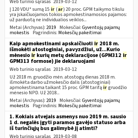
Web turinio sąrašas
2019-03-12
Į 120 VDU* sumą 15
ir
(
ar
) 20 proc. GPM taikymo tikslu
yra įskaičiuojamos tokios apmokestinamosios pajamos:
už parduotą ne individualios veiklos...
Metai (Archyvas):
2019
Mokesčiai:
Gyventojų pajamų
mokestis
Pagrindinis:
Mokesčių pakeitimai
Kaip apmokestinami apskaičiuoti
ir
2018 m.
išmokėti atostoginiai, pavyzdžiui, už...Kurio
mėnesio
ir
kurių metų deklaracijose (GPM312
ir
GPM313 formose) jie deklaruojami
Web turinio sąrašas
2019-03-12
Už 2018 m. gruodžio mėn. atostogų dienas 2018 m.
išmokėta darbo užmokesčio dalis (atostoginiai)
apmokestinama taikant 15 proc. GPM tarifą
ir
gruodžio
mėnesio NPD. Už 2018...
Metai (Archyvas):
2019
Mokesčiai:
Gyventojų pajamų
mokestis
Pagrindinis:
Mokesčių pakeitimai
1. Kokiais atvejais asmenys nuo 2019 m. sausio
1 d. negalės įgyti paramos gavėjo statuso arba
iš turinčiųjų bus galimybė jį atimti?
Web turinio sąrašas
2019-03-08