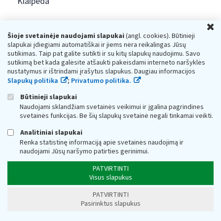
Klaipėda
VMI teikiamos paslaugos
U
Šioje svetainėje naudojami slapukai
(angl. cookies). Būtinieji
slapukai įdiegiami automatiškai ir jiems nėra reikalingas Jūsų
VMI kliento profilis
sutikimas. Taip pat galite sutikti ir su kitų slapukų naudojimu. Savo
sutikimą bet kada galėsite atšaukti pakeisdami interneto naršyklės
VMI skaitmeninė transformacija
nustatymus ir ištrindami įrašytus slapukus. Daugiau informacijos
Slapukų politika
;
Privatumo politika.
Vienas langelis prievolėms valstybei sumokėti
Būtinieji slapukai
Naudojami sklandžiam svetainės veikimui ir įgalina pagrindines
svetainės funkcijas. Be šių slapukų svetainė negali tinkamai veikti.
NAUDINGA
Analitiniai slapukai
Renka statistinę informaciją apie svetainės naudojimą ir
Mokesčiai ir jų dydžiai
naudojami Jūsų naršymo patirties gerinimui.
PATVIRTINTI
Atsiskaitymas grynaisiais pinigais
Visus slapukus
PATVIRTINTI
Dažniausiai užduodami klausimai
Pasirinktus slapukus