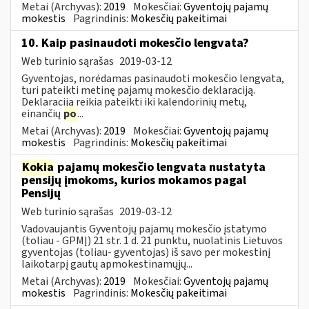
Metai (Archyvas):
2019
Mokesčiai:
Gyventojų pajamų
mokestis
Pagrindinis:
Mokesčių pakeitimai
10. Kaip pasinaudoti mokesčio lengvata?
Web turinio sąrašas
2019-03-12
Gyventojas, norėdamas pasinaudoti mokesčio lengvata,
turi pateikti metinę pajamų mokesčio deklaraciją.
Deklaraciją reikia pateikti iki kalendorinių metų,
einančių
po
...
Metai (Archyvas):
2019
Mokesčiai:
Gyventojų pajamų
mokestis
Pagrindinis:
Mokesčių pakeitimai
Kokia
pajamų mokesčio lengvata nustatyta
pensijų įmokoms, kurios mokamos pagal
Pensijų
Web turinio sąrašas
2019-03-12
Vadovaujantis Gyventojų pajamų mokesčio įstatymo
(toliau - GPMĮ) 21 str. 1 d. 21 punktu, nuolatinis Lietuvos
gyventojas (toliau- gyventojas) iš savo per mokestinį
laikotarpį gautų apmokestinamųjų...
Metai (Archyvas):
2019
Mokesčiai:
Gyventojų pajamų
mokestis
Pagrindinis:
Mokesčių pakeitimai