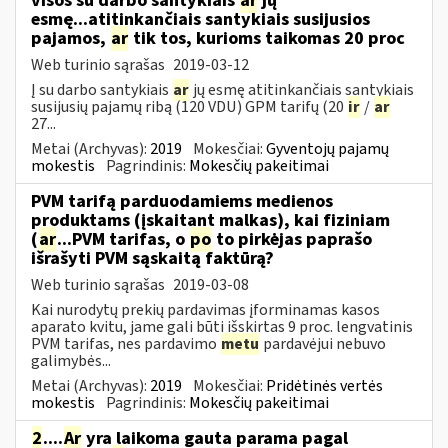
visos su darbo santykiais
ar
jų
esmę...atitinkančiais santykiais susijusios
pajamos,
ar
tik tos, kurioms taikomas 20 proc
Web turinio sąrašas
2019-03-12
Į su darbo santykiais
ar
jų esmę atitinkančiais santykiais
susijusių pajamų ribą (120 VDU) GPM tarifų (20
ir
/
ar
27...
Metai (Archyvas):
2019
Mokesčiai:
Gyventojų pajamų
mokestis
Pagrindinis:
Mokesčių pakeitimai
PVM tarifą parduodamiems medienos
produktams (įskaitant malkas), kai fiziniam
(
ar
...PVM tarifas, o
po
to pirkėjas paprašo
išrašyti PVM sąskaitą faktūrą?
Web turinio sąrašas
2019-03-08
Kai nurodytų prekių pardavimas įforminamas kasos
aparato kvitu, jame gali būti išskirtas 9 proc. lengvatinis
PVM tarifas, nes pardavimo
metu
pardavėjui nebuvo
galimybės...
Metai (Archyvas):
2019
Mokesčiai:
Pridėtinės vertės
mokestis
Pagrindinis:
Mokesčių pakeitimai
2
....
Ar
yra laikoma gauta parama pagal