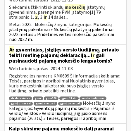
Siekdami užtikrinti sklandų
mokesčių
įstatymų
įgyvendinimą, parengėme PVM įstatymo[1] 79
straipsnio 1,
2
, 3
ir
14 dalies...
Metai:
2022
Mokesčių žinyno kategorijos:
Mokesčių
įstatymų pakeitimai » Mokesčių įstatymų pakeitimai
2022 metais » Pridėtinės vertės mokesčio pakeitimai
nuo 2022 m.
Ar
gyventojas, įsigijęs verslo liudijimą, privalo
teikti metinę pajamų deklaraciją...
ir
gali
pasinaudoti pajamų mokesčio lengvatomis?
Web turinio sąrašas
2024-11-08
Registracijos numeris KM0609 Ši informacija skelbiama:
Teisės, pareigos ir apribojimai Nuolatinis gyventojas,
kuris mokestiniu laikotarpiu buvo įsigijęs verslo
liudijimą, privalo pateikti metinę...
deklaravimas
gpm
gpm308
gpmį 21 str
verslo liudijimas
Mokesčių žinyno
gpmį 27 str 3 d
gpmį 2 str 22 d
gpmį 10 str 2 d
kategorijos:
Gyventojų pajamų mokestis » Pajamos iš
verslo/ veiklos » Verslo liudijimą įsigijusio asmens
pajamos (26 str.) » Teisės, pareigos ir apribojimai
Kaip skirsime pajamų mokesčio dalį paramai