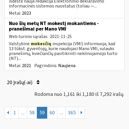
išdėstė nauja redakcija Elektroninio deklaravimo
informacinės sistemos nuostatus (toliau —...
Metai:
2023
Nuo šių metų NT mokestį mokantiems -
pranešimai per Mano VMI
Web turinio sąrašas
2021-11-25
Valstybinė
mokesčių
inspekcija (VMI) informuoja, kad
13 tūkst. gyventojų, kurie naudojasi Mano VMI, sulauks
pranešimų, kviečiančių pasitikrinti nekilnojamojo turto
(NT)...
Metai:
2021
Pagrindinis:
Naujiena
20 Įrašų(-ai)
Rodoma nuo 1,161 iki 1,180 iš 7,292 irašų.
1
...
58
59
60
...
365