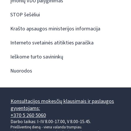
Įmonių VDU palyginimas
STOP šešėliui
Krašto apsaugos ministerijos informacija
Interneto svetainės atitikties paraiška
Ieškome turto savininkų
Nuorodos
Konsultacijos mokesčių klausimais ir paslaugos
gyventojams:
+370 5 260 5060
Darbo laikas: I-IV 8.00-17.00, V 8.00-15.45.
Prieššventinę dieną - viena valanda trumpiau.