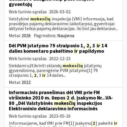
gyventojų
Web turinio sąrašas
2026-03-02
Valstybinė
mokesčių
inspekcija (VMI) informuoja, kad
prasidėjus pajamų deklaravimo laikotarpiui, gyventojai
aktyviai teikia pajamų deklaracijas. Iki šiol jau deklaravo...
Metai:
2026
Pagrindinis:
Naujiena
Dėl PVM įstatymo 79 straipsnio 1,
2
, 3
ir
14
dalies komentaro pakeitimo
ir
papildymo
Web turinio sąrašas
2022-12-23
Siekdami užtikrinti sklandų
mokesčių
įstatymų
įgyvendinimą, parengėme PVM įstatymo[1] 79
straipsnio 1,
2
, 3
ir
14 dalies...
Metai:
2022
Informacinis pranešimas dėl VMI prie FM
viršininko 2010 m. liepos
2
d. įsakymo Nr...VA-
80 „Dėl Valstybinės
mokesčių
inspekcijos
Elektroninio deklaravimo informacinės
Web turinio sąrašas
2023-05-16
Informuojame, kad VMI prie FM[1] įsakymu[
2
] pakeitė
ir