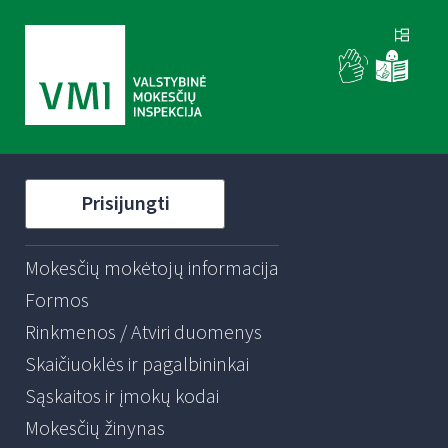
Prisijungti
Mokesčių mokėtojų informacija
Formos
Rinkmenos / Atviri duomenys
Skaičiuoklės ir pagalbininkai
Sąskaitos ir įmokų kodai
Mokesčių žinynas