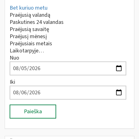
Bet kuriuo metu
Praėjusią valandą
Paskutines 24 valandas
Praėjusią savaitę
Praėjusį mėnesį
Praėjusiais metais
Laikotarpyje…
Nuo
Iki
Paieška