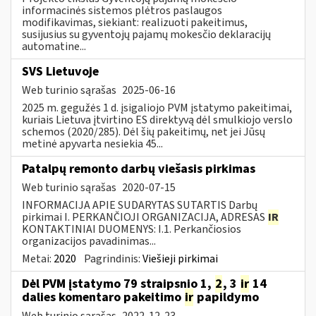
informacinės sistemos plėtros paslaugos
modifikavimas, siekiant: realizuoti pakeitimus,
susijusius su gyventojų pajamų mokesčio deklaracijų
automatine...
SVS Lietuvoje
Web turinio sąrašas
2025-06-16
2025 m. gegužės 1 d. įsigaliojo PVM įstatymo pakeitimai,
kuriais Lietuva įtvirtino ES direktyvą dėl smulkiojo verslo
schemos (2020/285). Dėl šių pakeitimų, net jei Jūsų
metinė apyvarta nesiekia 45...
Patalpų remonto darbų viešasis pirkimas
Web turinio sąrašas
2020-07-15
INFORMACIJA APIE SUDARYTAS SUTARTIS Darbų
pirkimai I. PERKANČIOJI ORGANIZACIJA, ADRESAS
IR
KONTAKTINIAI DUOMENYS: I.1. Perkančiosios
organizacijos pavadinimas...
Metai:
2020
Pagrindinis:
Viešieji pirkimai
Dėl PVM įstatymo 79 straipsnio 1,
2
, 3
ir
14
dalies komentaro pakeitimo
ir
papildymo
Web turinio sąrašas
2022-12-23