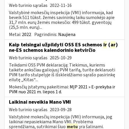
Web turinio sąrašas
2022-11-16
Valstybinė mokesčių inspekcija (VMI) informuoja, kad
beveik 511 tūkst. žemės savininkų laiku sumokėjo apie
31,7 mln. eurų žemės mokesčio: 499 tūkst. gyventojų
(25,5 mln. eurų)...
Metai:
2022
Pagrindinis:
Naujiena
Kaip teisingai užpildyti OSS ES schemos
ir
(
ar
)
ne-ES schemos kalendorinio ketvirčio
Web turinio sąrašas
2025-10-29
Teikdami OSS PVM deklaraciją: Tiekimus, kuriems
taikėte anksčiau galiojusį PVM tarifą, turite deklaruoti
PVM tarifo stulpelyje iš išskleidžiamo sąrašo pasirinkę
eilutę „Kitas“...
Mokesčių įstatymų pakeitimai:
MĮP 2021 » E-prekyba ir
PVM nuo 2021 m. liepos 1 d.
Laikinai neveikia Mano VMI
Web turinio sąrašas
2023-09-28
Valstybinė mokesčių inspekcija (VMI) informuoja, jog
laikinai nepasiekiama Mano VMI. Problema
sprendžiama, sutrikimai šiuo
metu
yra šalinami.