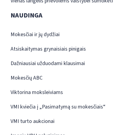
Vienas langelis prievolėms valstybei sumokėti
NAUDINGA
Mokesčiai ir jų dydžiai
Atsiskaitymas grynaisiais pinigais
Dažniausiai užduodami klausimai
Mokesčių ABC
Viktorina moksleiviams
VMI kviečia į „Pasimatymą su mokesčiais“
VMI turto aukcionai