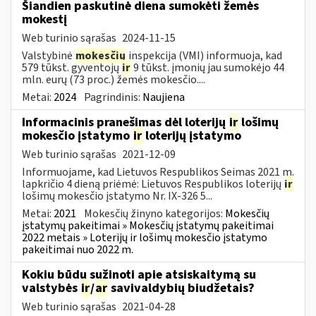
Šiandien paskutinė diena sumokėti žemės
mokestį
Web turinio sąrašas
2024-11-15
Valstybinė
mokesčių
inspekcija (VMI) informuoja, kad
579 tūkst. gyventojų
ir
9 tūkst. įmonių jau sumokėjo 44
mln. eurų (73 proc.) žemės mokesčio....
Metai:
2024
Pagrindinis:
Naujiena
Informacinis pranešimas dėl loterijų
ir
lošimų
mokesčio įstatymo
ir
loterijų įstatymo
Web turinio sąrašas
2021-12-09
Informuojame, kad Lietuvos Respublikos Seimas 2021 m.
lapkričio 4 dieną priėmė: Lietuvos Respublikos loterijų
ir
lošimų mokesčio įstatymo Nr. IX-326 5...
Metai:
2021
Mokesčių žinyno kategorijos:
Mokesčių
įstatymų pakeitimai » Mokesčių įstatymų pakeitimai
2022 metais » Loterijų ir lošimų mokesčio įstatymo
pakeitimai nuo 2022 m.
Kokiu būdu sužinoti apie atsiskaitymą su
valstybės
ir
/
ar
savivaldybių biudžetais?
Web turinio sąrašas
2021-04-28