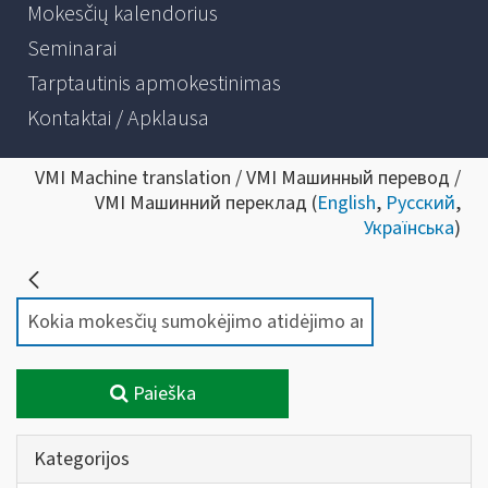
Mokesčių kalendorius
Seminarai
Tarptautinis apmokestinimas
Kontaktai / Apklausa
VMI Machine translation / VMI Машинный перевод /
VMI Машинний переклад (
English
,
Русский
,
Українська
)
Paieška
Kategorijos