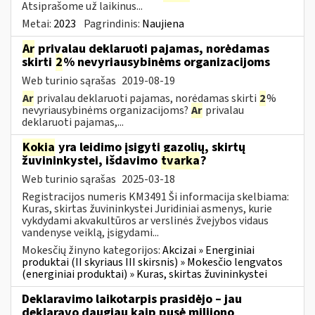
Atsiprašome už laikinus...
Metai:
2023
Pagrindinis:
Naujiena
Ar
privalau deklaruoti pajamas, norėdamas
skirti
2
% nevyriausybinėms organizacijoms
Web turinio sąrašas
2019-08-19
Ar
privalau deklaruoti pajamas, norėdamas skirti
2
%
nevyriausybinėms organizacijoms?
Ar
privalau
deklaruoti pajamas,...
Kokia
yra leidimo įsigyti gazolių, skirtų
žuvininkystei, išdavimo
tvarka
?
Web turinio sąrašas
2025-03-18
Registracijos numeris KM3491 Ši informacija skelbiama:
Kuras, skirtas žuvininkystei Juridiniai asmenys, kurie
vykdydami akvakultūros ar verslinės žvejybos vidaus
vandenyse veiklą, įsigydami...
Mokesčių žinyno kategorijos:
Akcizai » Energiniai
produktai (II skyriaus III skirsnis) » Mokesčio lengvatos
(energiniai produktai) » Kuras, skirtas žuvininkystei
Deklaravimo laikotarpis prasidėjo – jau
deklaravo daugiau kaip pusė milijono