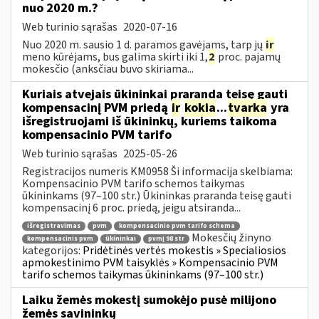
nuo 2020 m.?
Web turinio sąrašas
2020-07-16
Nuo 2020 m. sausio 1 d. paramos gavėjams, tarp jų
ir
meno kūrėjams, bus galima skirti iki 1,
2
proc. pajamų
mokesčio (anksčiau buvo skiriama...
Kuriais atvejais ūkininkai praranda teisę gauti
kompensacinį PVM priedą
ir
kokia
...
tvarka
yra
išregistruojami iš ūkininkų, kuriems taikoma
kompensacinio PVM tarifo
Web turinio sąrašas
2025-05-26
Registracijos numeris KM0958 Ši informacija skelbiama:
Kompensacinio PVM tarifo schemos taikymas
ūkininkams (97–100 str.) Ūkininkas praranda teisę gauti
kompensacinį 6 proc. priedą, jeigu atsiranda...
išregistravimas
pvm
kompensacinio pvm tarifo schema
Mokesčių žinyno
kompensacinis pvm
ūkininkai
pvmį 98 str
kategorijos:
Pridėtinės vertės mokestis » Specialiosios
apmokestinimo PVM taisyklės » Kompensacinio PVM
tarifo schemos taikymas ūkininkams (97–100 str.)
Laiku žemės mokestį sumokėjo pusė milijono
žemės savininkų