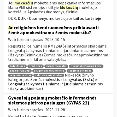
Jei
mokesčių
mokėtojams nepakanka informacijos
Mano VMI sistemoje, skiltyje
Mokesčių
mokėtojo
kortelė −> Apskaitos duomenys, fiziniai...
DUK:
DUK - Duomenys mokesčių apskaitos kortelėje
Ar
religinėms bendruomenėms priklausanti
žemė apmokestinama žemės mokesčiu?
Web turinio sąrašas
2023-10-15
Registracijos numeris KM1249 Ši informacija skelbiama:
Lengvatų taikymas fiziniams ir juridiniams asmenims
(išskyrus ūkininkus) Žemės mokesčiu neapmokestinama
tradicinėms ir kitoms valstybės...
katalikiškos
tradicinės
žemės mokestis
neapmokestinama žemė
žmį 8 str 2 d 10 p
religinės bendruomenės
religinės bendrijos
Mokesčių žinyno
religiniai centrai
valstybės pripažintos
kategorijos:
Žemės mokestis » Lengvatos (8 str.) »
Lengvatų taikymas fiziniams ir juridiniams asmenims
(išskyrus ūkininkus)
Gyventojų pajamų mokesčio informacinės
sistemos plėtros paslaugos (GYPAS 22)
Web turinio sąrašas
2023-11-28
Projekto tikslas Gyventojų pajamų mokesčio