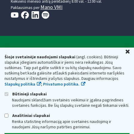
Kiekvieno mėnesio antrą penktadienį 8.00 val. - 12.00 val.
Mano VMI
Paklausimas per
Valstybinė mokesčių inspekcija prie Lietuvos
U
Respublikos finansų ministerijos
Šioje svetainėje naudojami slapukai
(angl. cookies). Būtinieji
slapukai įdiegiami automatiškai ir jiems nėra reikalingas Jūsų
Biudžetinė įstaiga. Juridinio asmens kodas — 188659752,
sutikimas. Taip pat galite sutikti ir su kitų slapukų naudojimu. Savo
adresas: Vasario 16-osios g. 14, 01107 Vilnius, Lietuva, el.paštas:
sutikimą bet kada galėsite atšaukti pakeisdami interneto naršyklės
vmi@vmi.lt
, E. pristatymo dėžutės adresas 188659752
nustatymus ir ištrindami įrašytus slapukus. Daugiau informacijos
Duomenys apie Valstybinę mokesčių inspekciją prie Lietuvos
Slapukų politika
;
Privatumo politika.
Respublikos finansų ministerijos kaupiami ir saugomi Juridinių
asmenų registre
Būtinieji slapukai
Naudojami sklandžiam svetainės veikimui ir įgalina pagrindines
svetainės funkcijas. Be šių slapukų svetainė negali tinkamai veikti.
Analitiniai slapukai
Renka statistinę informaciją apie svetainės naudojimą ir
naudojami Jūsų naršymo patirties gerinimui.