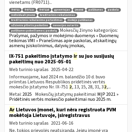
vienetams (FR0711)...
fr0711
fr0711c
fr0711d
gyventojas
įmonė
palūkanos
paskola
individuali įmonė
kreditorinis reikalavimas
kreditorinio reikalavimo perleidimas
mokėjo palūkanas
užsienio pilietis paskolino
novacijos sutartis
Mokesčių žinyno kategorijos:
palūkanos pakeičiamos į paskolą
Prašymai, pažymos ir mokėjimo duomenys » Duomenų
teikimas VMI » Pranešimas apie paskolas, atskaitingų
asmenų įsiskolinimus, dalyvių įmokas,
IX-751 pakeitimo įstatymo
ir
su juo susijusių
pakeitimų nuo 2025-05-01
Web turinio sąrašas
2025-04-22
Informuojame, kad 2024 m. balandžio 10 d. buvo
priimtas Lietuvos Respublikos pridėtinės vertės
mokesčio įstatymo Nr. IX-751
2
, 13, 15, 28, 31, 3
2
,...
Metai:
2025
Mokesčių įstatymų pakeitimai:
MĮP 2021 »
Pridėtinės vertės mokesčio pakeitimai nuo 2025 m.
Ar
Lietuvos įmonei, kuri nėra registruota PVM
mokėtoja Lietuvoje, įsiregistravus
Web turinio sąrašas
2021-06-16
Ne, tokios prievolės neatsiranda. Jeigu įmonė yra