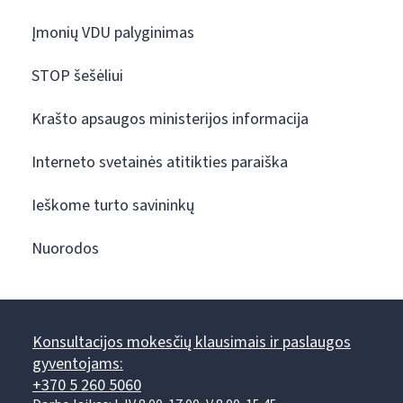
Įmonių VDU palyginimas
STOP šešėliui
Krašto apsaugos ministerijos informacija
Interneto svetainės atitikties paraiška
Ieškome turto savininkų
Nuorodos
Konsultacijos mokesčių klausimais ir paslaugos
gyventojams:
+370 5 260 5060