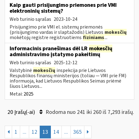
Kaip gauti prisijungimo priemones prie VMI
elektroninių sistemų?
Web turinio sąrašas
2023-10-24
Prisijungimo prie VMI el. sistemų priemonės
(prisijungimo vardas ir slaptažodis) Lietuvos
mokesčių
mokėtojų registre registruotiems
fiziniams
...
Informacinis pranešimas dėl LR
mokesčių
administravimo įstatymo pakeitimų
Web turinio sąrašas
2025-12-12
Valstybinė
mokesčių
inspekcija prie Lietuvos
Respublikos finansų ministerijos (toliau — VMI prie FM)
informuoja, kad Lietuvos Respublikos Seimas priėmė
šiuos Lietuvos...
Metai:
2025
20 Įrašų(-ai)
Rodoma nuo 241 iki 260 iš 7,293 irašų.
1
...
12
13
14
...
365