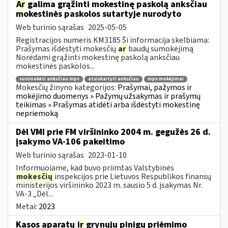
Ar
galima grąžinti mokestinę paskolą anksčiau
mokestinės paskolos sutartyje nurodyto
Web turinio sąrašas
2025-05-05
Registracijos numeris KM3185 Ši informacija skelbiama:
Prašymas išdėstyti mokesčių
ar
baudų sumokėjimą
Norėdami grąžinti mokestinę paskolą anksčiau
mokestinės paskolos...
susimokėti anksčiau mps
atsiskaityti anksčiau
mps mokėjimai
Mokesčių žinyno kategorijos:
Prašymai, pažymos ir
mokėjimo duomenys » Pažymų užsakymas ir prašymų
teikimas » Prašymas atidėti arba išdėstyti mokestinę
nepriemoką
Dėl VMI prie FM viršininko 2004 m. gegužės 26 d.
įsakymo VA-106 pakeitimo
Web turinio sąrašas
2023-01-10
Informuojame, kad buvo priimtas Valstybinės
mokesčių
inspekcijos prie Lietuvos Respublikos finansų
ministerijos viršininko 2023 m. sausio 5 d. įsakymas Nr.
VA-3 „Dėl...
Metai:
2023
Kasos aparatų
ir
grynųjų pinigų priėmimo