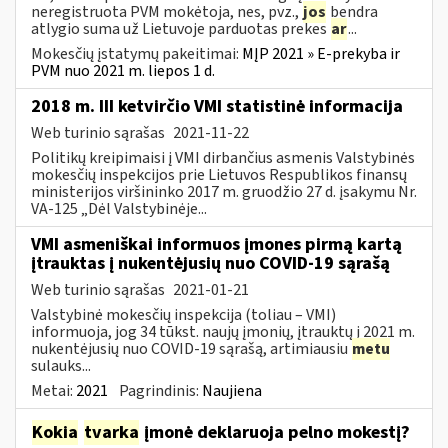
neregistruota PVM mokėtoja, nes, pvz.,
jos
bendra
atlygio suma už Lietuvoje parduotas prekes
ar
...
Mokesčių įstatymų pakeitimai:
MĮP 2021 » E-prekyba ir
PVM nuo 2021 m. liepos 1 d.
2018 m. III ketvirčio VMI statistinė informacija
Web turinio sąrašas
2021-11-22
Politikų kreipimaisi į VMI dirbančius asmenis Valstybinės
mokesčių inspekcijos prie Lietuvos Respublikos finansų
ministerijos viršininko 2017 m. gruodžio 27 d. įsakymu Nr.
VA-125 „Dėl Valstybinėje...
VMI asmeniškai informuos įmones pirmą kartą
įtrauktas į nukentėjusių nuo COVID-19 sąrašą
Web turinio sąrašas
2021-01-21
Valstybinė mokesčių inspekcija (toliau – VMI)
informuoja, jog 34 tūkst. naujų įmonių, įtrauktų į 2021 m.
nukentėjusių nuo COVID-19 sąrašą, artimiausiu
metu
sulauks...
Metai:
2021
Pagrindinis:
Naujiena
Kokia
tvarka
įmonė deklaruoja pelno mokestį?