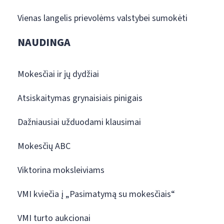
Vienas langelis prievolėms valstybei sumokėti
NAUDINGA
Mokesčiai ir jų dydžiai
Atsiskaitymas grynaisiais pinigais
Dažniausiai užduodami klausimai
Mokesčių ABC
Viktorina moksleiviams
VMI kviečia į „Pasimatymą su mokesčiais“
VMI turto aukcionai