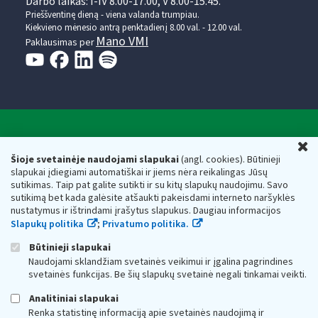
Darbo laikas: I-IV 8.00-17.00, V 8.00-15.45.
Prieššventinę dieną - viena valanda trumpiau.
Kiekvieno mėnesio antrą penktadienį 8.00 val. - 12.00 val.
Mano VMI
Paklausimas per
Valstybinė mokesčių inspekcija prie Lietuvos
U
Respublikos finansų ministerijos
Šioje svetainėje naudojami slapukai
(angl. cookies). Būtinieji
slapukai įdiegiami automatiškai ir jiems nėra reikalingas Jūsų
Biudžetinė įstaiga. Juridinio asmens kodas — 188659752,
sutikimas. Taip pat galite sutikti ir su kitų slapukų naudojimu. Savo
adresas: Vasario 16-osios g. 14, 01107 Vilnius, Lietuva, el.paštas:
sutikimą bet kada galėsite atšaukti pakeisdami interneto naršyklės
vmi@vmi.lt
, E. pristatymo dėžutės adresas 188659752
nustatymus ir ištrindami įrašytus slapukus. Daugiau informacijos
Duomenys apie Valstybinę mokesčių inspekciją prie Lietuvos
Slapukų politika
;
Privatumo politika.
Respublikos finansų ministerijos kaupiami ir saugomi Juridinių
asmenų registre
Būtinieji slapukai
Naudojami sklandžiam svetainės veikimui ir įgalina pagrindines
svetainės funkcijas. Be šių slapukų svetainė negali tinkamai veikti.
Analitiniai slapukai
Renka statistinę informaciją apie svetainės naudojimą ir