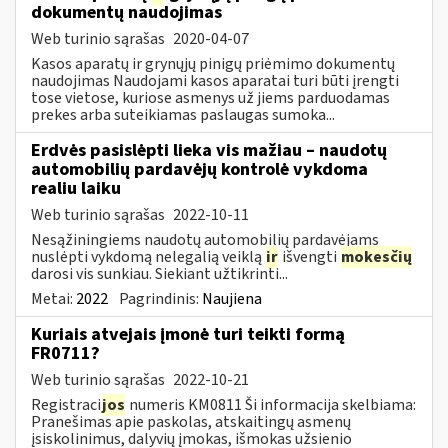
dokumentų naudojimas
Web turinio sąrašas
2020-04-07
Kasos aparatų ir grynųjų pinigų priėmimo dokumentų
naudojimas Naudojami kasos aparatai turi būti įrengti
tose vietose, kuriose asmenys už jiems parduodamas
prekes arba suteikiamas paslaugas sumoka...
Erdvės pasislėpti lieka vis mažiau – naudotų
automobilių pardavėjų kontrolė vykdoma
realiu laiku
Web turinio sąrašas
2022-10-11
Nesąžiningiems naudotų automobilių pardavėjams
nuslėpti vykdomą nelegalią veiklą
ir
išvengti
mokesčių
darosi vis sunkiau. Siekiant užtikrinti...
Metai:
2022
Pagrindinis:
Naujiena
Kuriais atvejais įmonė turi teikti formą
FR0711?
Web turinio sąrašas
2022-10-21
Registraci
jos
numeris KM0811 Ši informacija skelbiama:
Pranešimas apie paskolas, atskaitingų asmenų
įsiskolinimus, dalyvių įmokas, išmokas užsienio