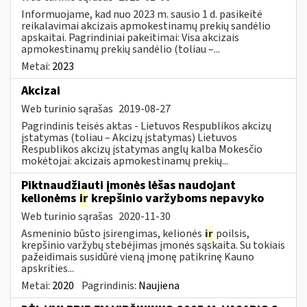
Informuojame, kad nuo 2023 m. sausio 1 d. pasikeitė
reikalavimai akcizais apmokestinamų prekių sandėlio
apskaitai. Pagrindiniai pakeitimai: Visa akcizais
apmokestinamų prekių sandėlio (toliau –...
Metai:
2023
Akcizai
Web turinio sąrašas
2019-08-27
Pagrindinis teisės aktas - Lietuvos Respublikos akcizų
įstatymas (toliau – Akcizų įstatymas) Lietuvos
Respublikos akcizų įstatymas anglų kalba Mokesčio
mokėtojai: akcizais apmokestinamų prekių...
Piktnaudžiauti įmonės lėšas naudojant
kelionėms
ir
krepšinio varžyboms nepavyko
Web turinio sąrašas
2020-11-30
Asmeninio būsto įsirengimas, kelionės
ir
poilsis,
krepšinio varžybų stebėjimas įmonės sąskaita. Su tokiais
pažeidimais susidūrė vieną įmonę patikrinę Kauno
apskrities...
Metai:
2020
Pagrindinis:
Naujiena