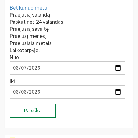
Bet kuriuo metu
Praėjusią valandą
Paskutines 24 valandas
Praėjusią savaitę
Praėjusį mėnesį
Praėjusiais metais
Laikotarpyje…
Nuo
Iki
Paieška