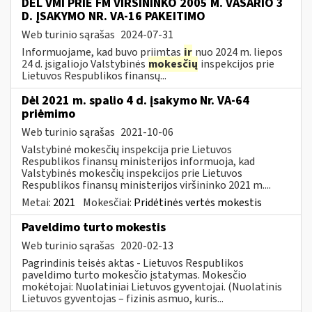
DĖL VMI PRIE FM VIRŠININKO 2005 M. VASARIO 3
D. ĮSAKYMO NR. VA-16 PAKEITIMO
Web turinio sąrašas
2024-07-31
Informuojame, kad buvo priimtas
ir
nuo 2024 m. liepos
24 d. įsigaliojo Valstybinės
mokesčių
inspekcijos prie
Lietuvos Respublikos finansų...
Dėl 2021 m. spalio 4 d. įsakymo Nr. VA-64
priėmimo
Web turinio sąrašas
2021-10-06
Valstybinė mokesčių inspekcija prie Lietuvos
Respublikos finansų ministerijos informuoja, kad
Valstybinės mokesčių inspekcijos prie Lietuvos
Respublikos finansų ministerijos viršininko 2021 m....
Metai:
2021
Mokesčiai:
Pridėtinės vertės mokestis
Paveldimo turto mokestis
Web turinio sąrašas
2020-02-13
Pagrindinis teisės aktas - Lietuvos Respublikos
paveldimo turto mokesčio įstatymas. Mokesčio
mokėtojai: Nuolatiniai Lietuvos gyventojai. (Nuolatinis
Lietuvos gyventojas – fizinis asmuo, kuris...