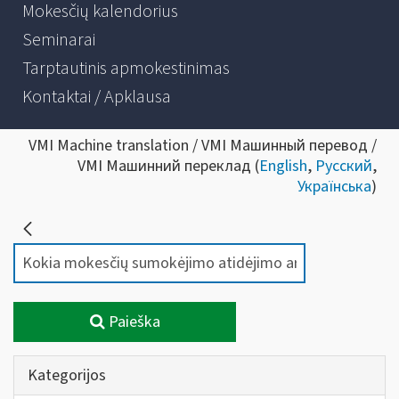
Mokesčių kalendorius
Seminarai
Tarptautinis apmokestinimas
Kontaktai / Apklausa
VMI Machine translation / VMI Машинный перевод /
VMI Машинний переклад (
English
,
Русский
,
Українська
)
Paieška
Kategorijos