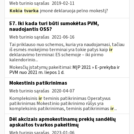
Web turinio sąrašas
2019-02-11
Kokia
tvarka
įmonė deklaruoja pelno mokestį?
57. Iki kada turi būti sumokėtas PVM,
naudojantis OSS?
Web turinio sąrašas
2021-06-16
Tai priklauso nuo schemos, kuria yra naudojamasi, tačiau
iš esmės mokėjimo terminai yra tokie patys kaip
ir
deklaravimo terminai: ES schemoje – iki pirmo
kalendorinio...
Mokesčių įstatymų pakeitimai:
MĮP 2021 » E-prekyba ir
PVM nuo 2021 m. liepos 1 d.
Mokestinis patikrinimas
Web turinio sąrašas
2020-04-07
Kompleksinis
ir
teminis patikrinimas Operatyvus
patikrinimas Mokestinio patikrinimo rūšys yra
kompleksinis patikrinimas, teminis patikrinimas
ir
...
Dėl akcizais apmokestinamų prekių sandėlių
apskaitos tvarkos pakeitimų
Web turinio sąrašas
2023-01-06