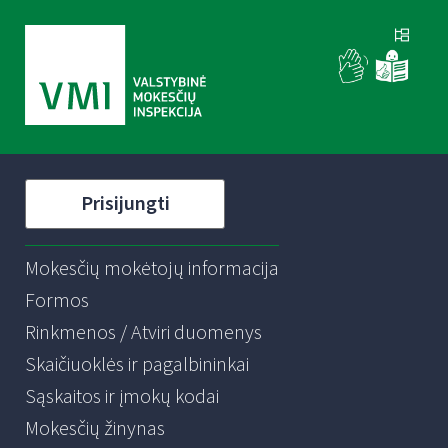
Prisijungti
Mokesčių mokėtojų informacija
Formos
Rinkmenos / Atviri duomenys
Skaičiuoklės ir pagalbininkai
Sąskaitos ir įmokų kodai
Mokesčių žinynas