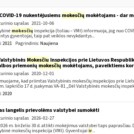
COVID-19 nukentėjusiems
mokesčių
mokėtojams - dar mė
urinio sąrašas
2021-10-06
ybinė
mokesčių
inspekcija (toliau – VMI) informuoja, jog nuo COVI
ntys gyventojai, taip pat veiklos nevykdantys...
:
2021
Pagrindinis:
Naujiena
Valstybinės
Mokesčių
Inspekcijos prie Lietuvos Respublik
lbos priemonių
mokesčių
mokėtojams, paveiktiems kor
urinio sąrašas
2020-12-01
muojame, kad priimtas Valstybinės mokesčių inspekcijos prie Lietu
m. lapkričio 17 d. įsakymas VA-81 „Dėl Valstybinės mokesčių inspekc
:
2020
as langelis prievolėms valstybei sumokėti
urinio sąrašas
2026-02-27
026 m. birželio 30 d. atlikti mokėjimus valstybei taps paprasčiau.
ybinė mokesčių inspekcija (VMI). Gyventojai
ir
...