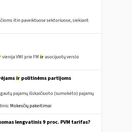
ioms itin paveiktuose sektoriuose, siekiant
r
vienija VMI prie FM
ir
asocijuotų verslo
avėjams
ir
politinėms partijoms
m. gautų pajamų išskaičiuoto (sumokėto) pajamų
inis:
Mokesčių pakeitimai
komas lengvatinis 9 proc. PVM tarifas?