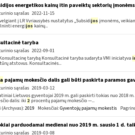
idijos energetikos kainų itin paveiktų sektorių įmonėms
urinio sąrašas
2022-11-15
velgiant į LR Vyriausybės nustatytus „Subsidi
jos
įmonėms, veikianč
lninti energi
jos
kainų...
ultacinė taryba
urinio sąrašas
2022-09-01
Konsultacinę tarybą Konsultacinė taryba sudaryta VMI iniciatyva
i
tūrų atstovus. Konsultacinės...
ia
pajamų mokesčio dalis gali būti paskirta paramos g
urinio sąrašas
2019-03-12
tiniai Lietuvos gyventojai 2019 m. gali paskirti tokias nuo 2018 
čio dalis: iki
2
procentų pajamų mokesčio —...
 (Archyvas):
2019
Mokesčiai:
Gyventojų pajamų mokestis
Pagrind
okiai parduodamai medienai nuo 2019 m. sausio 1 d. tai
urinio sąrašas
2019-03-08