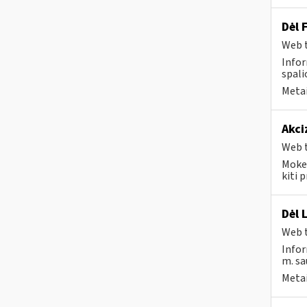
Dėl 
Web t
Infor
spali
Metai
Akci
Web t
Mokes
kiti 
Dėl 
Web t
Infor
m. sau
Metai