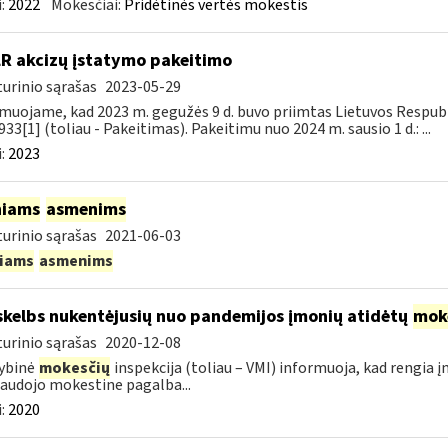
:
2022
Mokesčiai:
Pridėtinės vertės mokestis
LR akcizų įstatymo pakeitimo
urinio sąrašas
2023-05-29
muojame, kad 2023 m. gegužės 9 d. buvo priimtas Lietuvos Respubli
933[1] (toliau - Pakeitimas). Pakeitimu nuo 2024 m. sausio 1 d.: ...
:
2023
niams
asmenims
urinio sąrašas
2021-06-03
niams
asmenims
skelbs nukentėjusių nuo pandemijos įmonių atidėtų
mok
urinio sąrašas
2020-12-08
ybinė
mokesčių
inspekcija (toliau – VMI) informuoja, kad rengia 
audojo mokestine pagalba...
:
2020