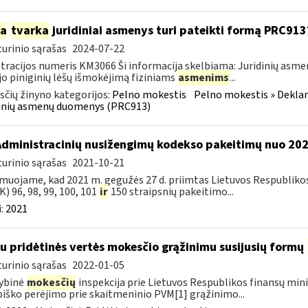
ia
tvarka
juridiniai asmenys turi pateikti formą PRC913
urinio sąrašas
2024-07-22
tracijos numeris KM3066 Ši informacija skelbiama: Juridinių asm
jo piniginių lėšų išmokėjimą fiziniams
asmenims
...
čių žinyno kategorijos:
Pelno mokestis
Pelno mokestis » Dekla
dinių asmenų duomenys (PRC913)
Administracinių nusižengimų kodekso pakeitimų nuo 20
urinio sąrašas
2021-10-21
muojame, kad 2021 m. gegužės 27 d. priimtas Lietuvos Respubliko
) 96, 98, 99, 100, 101
ir
150 straipsnių pakeitimo...
:
2021
su pridėtinės vertės mokesčio grąžinimu susijusių formų
urinio sąrašas
2022-01-05
ybinė
mokesčių
inspekcija prie Lietuvos Respublikos finansų mini
iško perėjimo prie skaitmeninio PVM[1] grąžinimo...