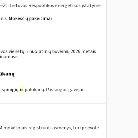
rėžti Lietuvos Respublikos energetikos įstatyme
nis:
Mokesčių pakeitimai
os vienetų ir nuolatinių buveinių 2026 metais
inamasis...
ūkanų
lspinigių
ir
palūkanų. Paslaugos gavėjai -
 mokėtojais registruoti asmenys, turi prievolę