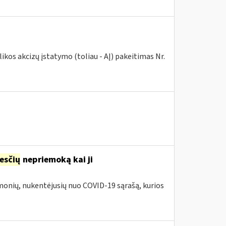
kos akcizų įstatymo (toliau - AĮ) pakeitimas Nr.
esčių
nepriemoką kai ji
įmonių, nukentėjusių nuo COVID-19 sąrašą, kurios