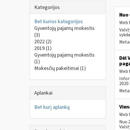
Kategorijos
Nuo 
Bet kurios kategorijos
Web t
Gyventojų pajamų mokestis
Valst
(3)
vykda
2022
(2)
Metai
2019
(1)
Gyventojų pajamų mokestis
Dėl 
(1)
paga
Mokesčių pakeitimai
(1)
Web t
Infor
2020 
Metai
Aplankai
Vien
Bet kurį aplanką
Web t
Nuo 2
Valst