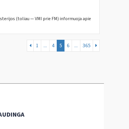
sterijos (toliau — VMI prie FM) informuoja apie
1
...
4
5
6
...
365
AUDINGA