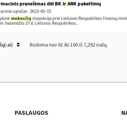
rmacinis pranešimas dėl BK
ir
ANK pakeitimų
urinio sąrašas
2023-05-15
ybinė
mokesčių
inspekcija prie Lietuvos Respublikos finansų mini
m. balandžio 27 d. Lietuvos Respublikos...
šų(-ai)
Rodoma nuo 81 iki 100 iš 7,292 irašų.
PASLAUGOS
N