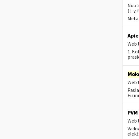
Nuo 2
(t. y.
Metai
Apie
Web t
1. Ko
prasi
Moke
Web t
Pasla
Fizin
PVM 
Web t
Vadov
elekt