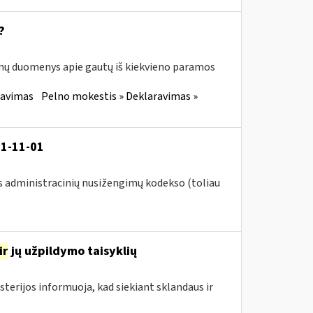
?
enų duomenys apie gautų iš kiekvieno paramos
ravimas
Pelno mokestis » Deklaravimas »
21-11-01
s administracinių nusižengimų kodekso (toliau
ir
jų užpildymo taisyklių
sterijos informuoja, kad siekiant sklandaus ir