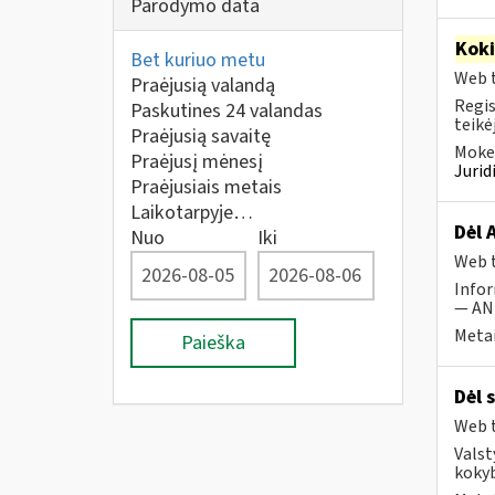
Parodymo data
Kok
Bet kuriuo metu
Web t
Praėjusią valandą
Regis
Paskutines 24 valandas
teikė
Praėjusią savaitę
Mokes
Praėjusį mėnesį
Juri
Praėjusiais metais
Laikotarpyje…
Dėl 
Nuo
Iki
Web t
Infor
— ANK
Metai
Paieška
Dėl 
Web t
Valst
kokyb