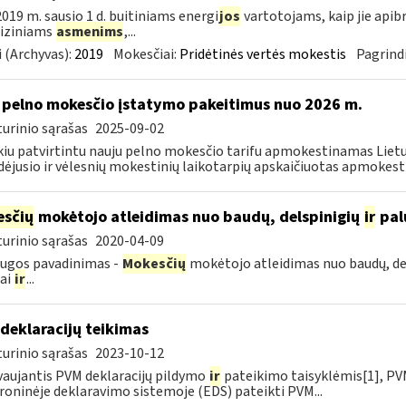
019 m. sausio 1 d. buitiniams energi
jos
vartotojams, kaip jie apib
 fiziniams
asmenims
,...
 (Archyvas):
2019
Mokesčiai:
Pridėtinės vertės mokestis
Pagrindi
 pelno mokesčio įstatymo pakeitimus nuo 2026 m.
urinio sąrašas
2025-09-02
kiu patvirtintu nauju pelno mokesčio tarifu apmokestinamas Lietuv
dėjusio ir vėlesnių mokestinių laikotarpių apskaičiuotas apmokest
sčių
mokėtojo atleidimas nuo baudų, delspinigių
ir
pal
urinio sąrašas
2020-04-09
ugos pavadinimas -
Mokesčių
mokėtojo atleidimas nuo baudų, de
iai
ir
...
deklaracijų teikimas
urinio sąrašas
2023-10-12
aujantis PVM deklaracijų pildymo
ir
pateikimo taisyklėmis[1], PVM
roninėje deklaravimo sistemoje (EDS) pateikti PVM...