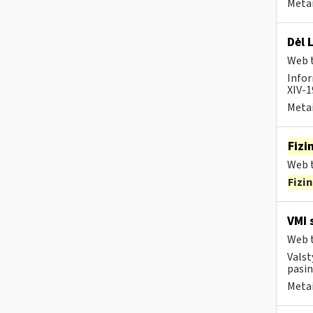
Metai
Dėl 
Web t
Infor
XIV-1
Metai
Fizi
Web t
Fizi
VMI 
Web t
Valst
pasin
Metai