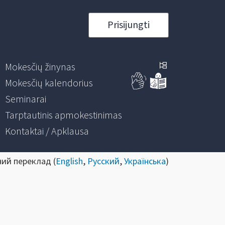
Prisijungti
Mokesčių žinynas
Mokesčių kalendorius
Seminarai
Tarptautinis apmokestinimas
Kontaktai / Apklausa
ний переклад (
English
,
Русский
,
Українська
)