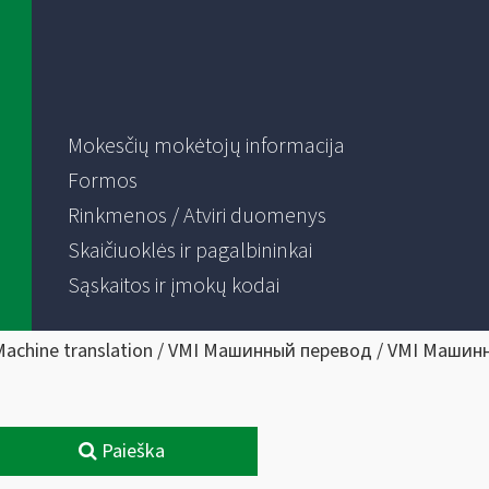
Mokesčių mokėtojų informacija
Formos
Rinkmenos / Atviri duomenys
Skaičiuoklės ir pagalbininkai
Sąskaitos ir įmokų kodai
Machine translation / VMI Машинный перевод / VMI Машин
Paieška