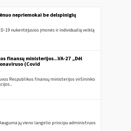
nuo nepriemokai be delspinigių
D-19 nukentėjusios įmonės ir individualią veiklą
os finansų ministerijos...VA-27 „Dėl
onaviruso (Covid
vos Respublikos finansų ministerijos viršininko
ijos...
 Dauguma jų vieno langelio principu administruos