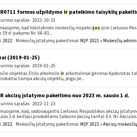
FR0711 formos užpildymo
ir
pateikimo taisyklių pakeit
urinio sąrašas
2022-10-31
muojame, kad Valstybinės mokesčių inspekci
jos
prie Lietuvos Res
o 19 d. įsakymu Nr. VA-81...
:
2022
Mokesčių įstatymų pakeitimai:
MĮP 2021 » Mokesčių admin
zai (2019-01-25)
urinio sąrašas
2019-01-25
čio objektas Etilo alkoholis
ir
alkoholiniai gėrimai Apdorotas tab
produktai tampa akcizų objektu, jeigu jie...
LR akcizų įstatymo pakeitimo nuo 2023 m. sausio 1 d.
urinio sąrašas
2022-11-23
muojame, kad, vadovaujantis Lietuvos Respublikos akcizų įstatymo 
sio 1 d. keičiasi produktams taikomi akcizų tarifai: Eil. Nr. Akcizais.
:
2022
Mokesčių įstatymų pakeitimai:
MĮP 2021 » Akcizų mokesčių