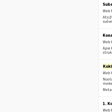
Subs
Web t
Atsiž
sušve
Kons
Web t
Apie 
struk
Kok
Web t
Nuola
mokes
Metai
1. K
Web t