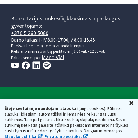
Konsultacijos mokesčių klausimais ir paslaugos
gyventojams:
+370 5 260 5060
Darbo laikas: I-IV 8.00-17.00, V 8.00-15.45.
Prieššventinę dieną - viena valanda trumpiau.
Kiekvieno mėnesio antrą penktadienį 8.00 val. - 12.00 val.
Mano VMI
Paklausimas per
Valstybinė mokesčių inspekcija prie Lietuvos
U
Respublikos finansų ministerijos
Šioje svetainėje naudojami slapukai
(angl. cookies). Būtinieji
slapukai įdiegiami automatiškai ir jiems nėra reikalingas Jūsų
Biudžetinė įstaiga. Juridinio asmens kodas — 188659752,
sutikimas. Taip pat galite sutikti ir su kitų slapukų naudojimu. Savo
adresas: Vasario 16-osios g. 14, 01107 Vilnius, Lietuva, el.paštas:
sutikimą bet kada galėsite atšaukti pakeisdami interneto naršyklės
vmi@vmi.lt
, E. pristatymo dėžutės adresas 188659752
nustatymus ir ištrindami įrašytus slapukus. Daugiau informacijos
Duomenys apie Valstybinę mokesčių inspekciją prie Lietuvos
Slapukų politika
;
Privatumo politika.