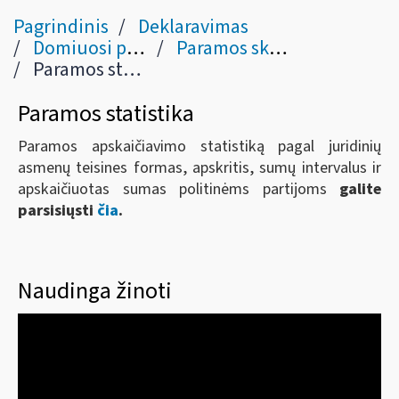
Pagrindinis
Deklaravimas
Domiuosi pajamų ir turto deklaravimu, paramos skyrimu
Paramos skyrimas
Paramos statistika
Paramos statistika
Paramos apskaičiavimo statistiką pagal juridinių
asmenų teisines formas, apskritis, sumų intervalus ir
apskaičiuotas sumas politinėms partijoms
galite
parsisiųsti
čia
.
Naudinga žinoti