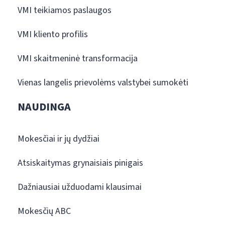
VMI teikiamos paslaugos
VMI kliento profilis
VMI skaitmeninė transformacija
Vienas langelis prievolėms valstybei sumokėti
NAUDINGA
Mokesčiai ir jų dydžiai
Atsiskaitymas grynaisiais pinigais
Dažniausiai užduodami klausimai
Mokesčių ABC