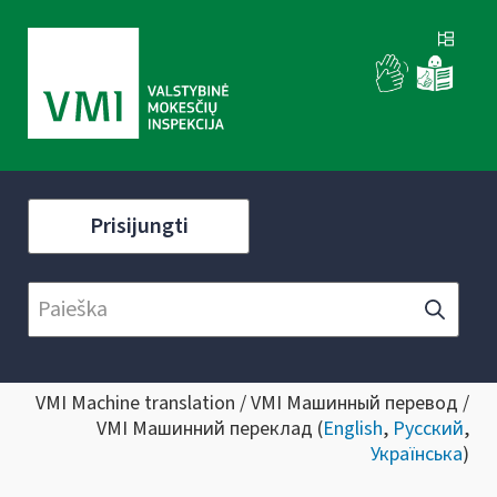
Prisijungti
VMI Machine translation / VMI Машинный перевод /
VMI Машинний переклад (
English
,
Русский
,
Українська
)