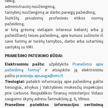
veiką;
administracinį nusižengimą;
tarnybinį nusižengimą ar darbo pareigų pažeidimą;
šiurkštų privalomų profesinės etikos normų
pažeidimą;
ar kitą grėsmę viešajam interesui keliantį arba jį
pažeidžiantį teisės pažeidimą, apie kuriuos sužinote iš
savo turimų ar turėtų tarnybos, darbo arba sutartinių
santykių su VMI.
PRANEŠIMO PATEIKIMO BŪDAI:
Elektroniniu paštu:
užpildykite
Pranešimo apie
2
pažeidimą formą
ir atsiųskite ją elektroniniu
paštu
praneseju.apsauga@vmi.lt
Tiesiogiai:
pateikti informaciją apie pažeidimą galite
tiesiogiai, atvykus į Valstybinės mokesčių inspekcijos
prie Lietuvos Respublikos finansų ministerijos Vidaus
saugumo skyrių adresu Šermukšnių g. 6, Vilnius.
Pranešime pateiktos informacijos vertinimą