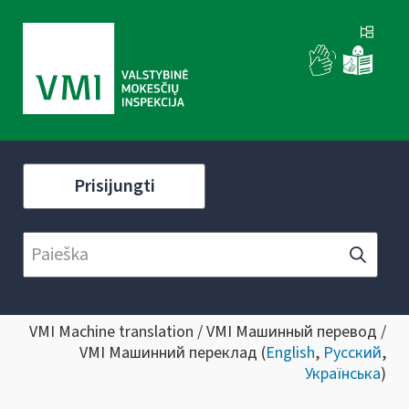
Prisijungti
VMI Machine translation / VMI Машинный перевод /
VMI Машинний переклад (
English
,
Русский
,
Українська
)