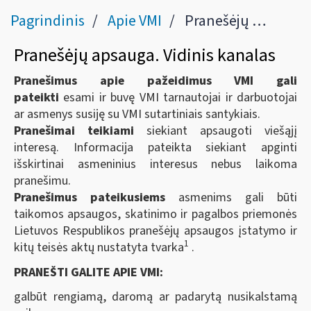
Pagrindinis
Apie VMI
Pranešėjų apsauga. Vidinis kanalas
Pranešėjų apsauga. Vidinis kanalas
Pranešimus apie pažeidimus VMI gali
pateikti
esami ir buvę VMI tarnautojai ir darbuotojai
ar asmenys susiję su VMI sutartiniais santykiais.
Pranešimai teikiami
siekiant apsaugoti viešąjį
interesą. Informacija pateikta siekiant apginti
išskirtinai asmeninius interesus nebus laikoma
pranešimu.
Pranešimus pateikusiems
asmenims gali būti
taikomos apsaugos, skatinimo ir pagalbos priemonės
Lietuvos Respublikos pranešėjų apsaugos įstatymo ir
1
kitų teisės aktų nustatyta tvarka
.
PRANEŠTI GALITE APIE VMI:
galbūt rengiamą, daromą ar padarytą nusikalstamą