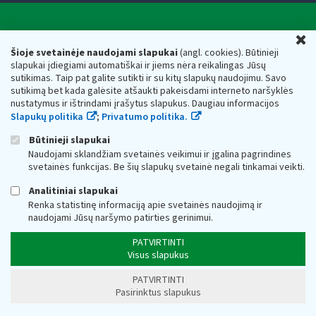
Valstybinė mokesčių inspekcija prie Lietuvos
U
Respublikos finansų ministerijos
Šioje svetainėje naudojami slapukai
(angl. cookies). Būtinieji
slapukai įdiegiami automatiškai ir jiems nėra reikalingas Jūsų
Biudžetinė įstaiga. Juridinio asmens kodas — 188659752,
sutikimas. Taip pat galite sutikti ir su kitų slapukų naudojimu. Savo
adresas: Vasario 16-osios g. 14, 01107 Vilnius, Lietuva, el.paštas:
sutikimą bet kada galėsite atšaukti pakeisdami interneto naršyklės
vmi@vmi.lt
, E. pristatymo dėžutės adresas 188659752
nustatymus ir ištrindami įrašytus slapukus. Daugiau informacijos
Duomenys apie Valstybinę mokesčių inspekciją prie Lietuvos
Slapukų politika
;
Privatumo politika.
Respublikos finansų ministerijos kaupiami ir saugomi Juridinių
asmenų registre
Būtinieji slapukai
Naudojami sklandžiam svetainės veikimui ir įgalina pagrindines
svetainės funkcijas. Be šių slapukų svetainė negali tinkamai veikti.
Analitiniai slapukai
Renka statistinę informaciją apie svetainės naudojimą ir
naudojami Jūsų naršymo patirties gerinimui.
PATVIRTINTI
Visus slapukus
PATVIRTINTI
Pasirinktus slapukus