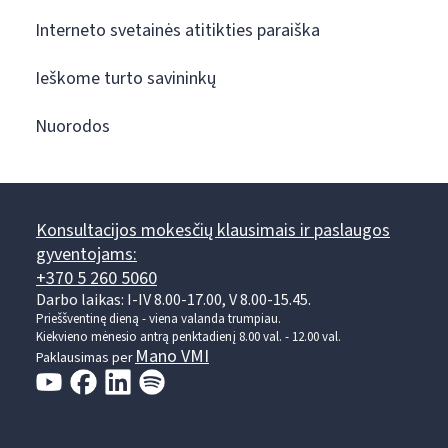
Interneto svetainės atitikties paraiška
Ieškome turto savininkų
Nuorodos
Konsultacijos mokesčių klausimais ir paslaugos
gyventojams:
+370 5 260 5060
Darbo laikas: I-IV 8.00-17.00, V 8.00-15.45.
Prieššventinę dieną - viena valanda trumpiau.
Kiekvieno mėnesio antrą penktadienį 8.00 val. - 12.00 val.
Mano VMI
Paklausimas per