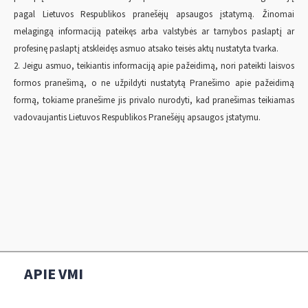
pagal Lietuvos Respublikos pranešėjų apsaugos įstatymą. Žinomai
melagingą informaciją pateikęs arba valstybės ar tarnybos paslaptį ar
profesinę paslaptį atskleidęs asmuo atsako teisės aktų nustatyta tvarka.
2. Jeigu asmuo, teikiantis informaciją apie pažeidimą, nori pateikti laisvos
formos pranešimą, o ne užpildyti nustatytą Pranešimo apie pažeidimą
formą, tokiame pranešime jis privalo nurodyti, kad pranešimas teikiamas
vadovaujantis Lietuvos Respublikos Pranešėjų apsaugos įstatymu.
APIE VMI