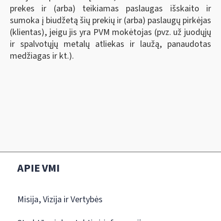
prekes ir (arba) teikiamas paslaugas išskaito ir
sumoka į biudžetą šių prekių ir (arba) paslaugų pirkėjas
(klientas), jeigu jis yra PVM mokėtojas (pvz. už juodųjų
ir spalvotųjų metalų atliekas ir laužą, panaudotas
medžiagas ir kt.).
APIE VMI
Misija, Vizija ir Vertybės