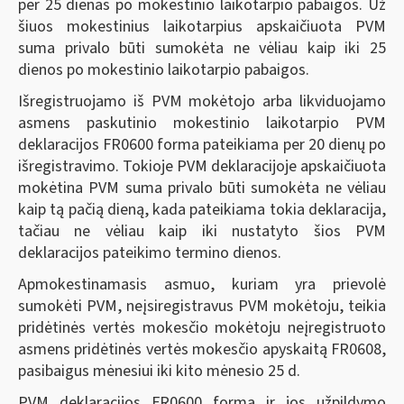
per 25 dienas po mokestinio laikotarpio pabaigos. Už
šiuos mokestinius laikotarpius apskaičiuota PVM
suma privalo būti sumokėta ne vėliau kaip iki 25
dienos po mokestinio laikotarpio pabaigos.
Išregistruojamo iš PVM mokėtojo arba likviduojamo
asmens paskutinio mokestinio laikotarpio PVM
deklaracijos FR0600 forma pateikiama per 20 dienų po
išregistravimo. Tokioje PVM deklaracijoje apskaičiuota
mokėtina PVM suma privalo būti sumokėta ne vėliau
kaip tą pačią dieną, kada pateikiama tokia deklaracija,
tačiau ne vėliau kaip iki nustatyto šios PVM
deklaracijos pateikimo termino dienos.
Apmokestinamasis asmuo, kuriam yra prievolė
sumokėti PVM, neįsiregistravus PVM mokėtoju, teikia
pridėtinės vertės mokesčio mokėtoju neįregistruoto
asmens pridėtinės vertės mokesčio apyskaitą FR0608,
pasibaigus mėnesiui iki kito mėnesio 25 d.
PVM deklaracijos FR0600 forma ir jos užpildymo