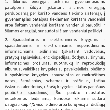
1. Šilumos energijai, tiekiamai gyvenamosioms
patalpoms šildyti (įskaitant šilumos energiją,
perduodamą per karšto vandens tiekimo sistemą), į
gyvenamąsias patalpas tiekiamam karštam vandeniui
arba šaltam vandeniui karštam vandeniui paruošti ir
šilumos energijai, sunaudotai šiam vandeniui pašildyti.
2. Spausdintoms ir elektroninėms knygoms ir
spausdintiems ir elektroniniams neperiodiniams
informaciniams leidiniams (įskaitant vadovėlius,
pratybų sąsiuvinius, enciklopedijas, žodynus, žinynus,
informacines brošiūras, nuotraukų ir reprodukcijų
albumus, vaikiškas knygeles su paveikslėliais, piešimo
ir spalvinimo knygeles, spausdintas ar rankraštines
natas, žemėlapius, schemas ir brėžinius, tačiau
išskyrus kalendorius, užrašų knygeles ir kitus panašaus
pobūdžio spaudinius).
Šio punkto nuostatos
netaikomos leidiniams, kuriuose reklama sudaro
daugiau kaip 4/5 viso leidinio arba kurių visą ar didžiąją