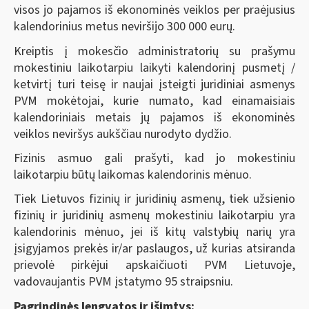
visos jo pajamos iš ekonominės veiklos per praėjusius
kalendorinius metus neviršijo 300 000 eurų.
Kreiptis į mokesčio administratorių su prašymu
mokestiniu laikotarpiu laikyti kalendorinį pusmetį /
ketvirtį
turi teisę ir naujai įsteigti juridiniai asmenys
PVM mokėtojai, kurie numato, kad einamaisiais
kalendoriniais metais jų pajamos iš ekonominės
veiklos neviršys aukščiau nurodyto dydžio.
Fizinis asmuo gali prašyti, kad jo mokestiniu
laikotarpiu būtų laikomas kalendorinis mėnuo.
Tiek Lietuvos fizinių ir juridinių asmenų, tiek užsienio
fizinių ir juridinių asmenų mokestiniu laikotarpiu yra
kalendorinis mėnuo, jei iš kitų valstybių narių yra
įsigyjamos prekės ir/ar paslaugos, už kurias atsiranda
prievolė pirkėjui apskaičiuoti PVM Lietuvoje,
vadovaujantis PVM įstatymo 95 straipsniu.
Pagrindinės lengvatos ir išimtys: