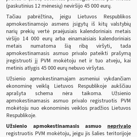
(paskutinius 12 mėnesių) neviršijo 45 000 eurų.
Tačiau pabrėžtina, jeigu Lietuvos Respublikos
apmokestinamojo asmens įsigytų iš kitų valstybių
narių prekių vertė praėjusiais kalendoriniais metais
viršijo 14 000 eurų arba einamaisiais kalendoriniais
metais numatoma šią ribą viršyti, tada
apmokestinamasis asmuo privalo pateikti prašymą
įregistruoti jį PVM mokėtoju net ir tuo atveju, kai
metinis atlygis 45 000 eurų nebuvo viršytas.
Užsienio apmokestinamajam asmeniui vykdančiam
ekonominę veiklą Lietuvos Respublikoje aukščiau
aprašyta schema nėra taikoma. Užsienio
apmokestinamasis asmuo privalo registruotis PVM
mokėtoju nuo ekonominės veiklos pradžios Lietuvos
Respublikoje.
Užsienio apmokestinamasis asmuo
neprivalo
registruotis PVM mokėtoju, jeigu jis šalies teritorijoje