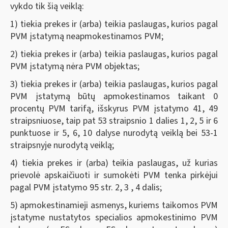
vykdo tik šią veiklą:
1) tiekia prekes ir (arba) teikia paslaugas, kurios pagal
PVM įstatymą neapmokestinamos PVM;
2) tiekia prekes ir (arba) teikia paslaugas, kurios pagal
PVM įstatymą nėra PVM objektas;
3) tiekia prekes ir (arba) teikia paslaugas, kurios pagal
PVM įstatymą būtų apmokestinamos taikant 0
procentų PVM tarifą, išskyrus PVM įstatymo 41, 49
straipsniuose, taip pat 53 straipsnio 1 dalies 1, 2, 5 ir 6
punktuose ir 5, 6, 10 dalyse nurodytą veiklą bei 53-1
straipsnyje nurodytą veiklą;
4) tiekia prekes ir (arba) teikia paslaugas, už kurias
prievolė apskaičiuoti ir sumokėti PVM tenka pirkėjui
pagal PVM įstatymo 95 str. 2, 3 , 4 dalis;
5) apmokestinamieji asmenys, kuriems taikomos PVM
įstatyme nustatytos specialios apmokestinimo PVM