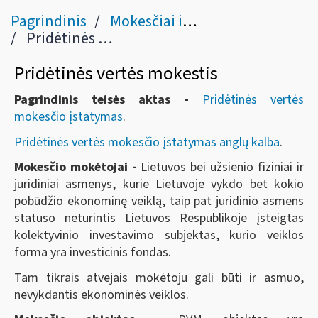
Pagrindinis
Mokesčiai ir jų dydžiai
Pridėtinės vertės mokestis
Pridėtinės vertės mokestis
Pagrindinis teisės aktas -
Pridėtinės vertės
mokesčio įstatymas
.
Pridėtinės vertės mokesčio įstatymas anglų kalba
.
Mokesčio mokėtojai -
Lietuvos bei užsienio fiziniai ir
juridiniai asmenys, kurie Lietuvoje vykdo bet kokio
pobūdžio ekonominę veiklą, taip pat juridinio asmens
statuso neturintis Lietuvos Respublikoje įsteigtas
kolektyvinio investavimo subjektas, kurio veiklos
forma yra investicinis fondas.
Tam tikrais atvejais mokėtoju gali būti ir asmuo,
nevykdantis ekonominės veiklos.