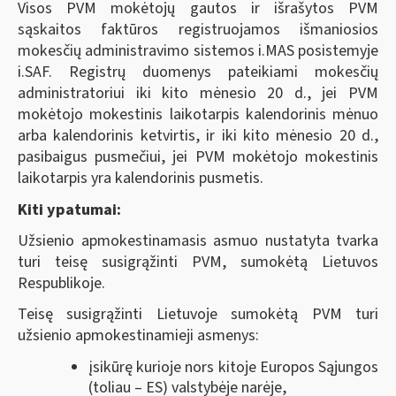
Visos PVM mokėtojų gautos ir išrašytos PVM
sąskaitos faktūros registruojamos išmaniosios
mokesčių administravimo sistemos i.MAS posistemyje
i.SAF. Registrų duomenys pateikiami mokesčių
administratoriui iki kito mėnesio 20 d., jei PVM
mokėtojo mokestinis laikotarpis kalendorinis mėnuo
arba kalendorinis ketvirtis, ir iki kito mėnesio 20 d.,
pasibaigus pusmečiui, jei PVM mokėtojo mokestinis
laikotarpis yra kalendorinis pusmetis.
Kiti ypatumai:
Užsienio apmokestinamasis asmuo nustatyta tvarka
turi teisę susigrąžinti PVM, sumokėtą Lietuvos
Respublikoje.
Teisę susigrąžinti Lietuvoje sumokėtą PVM turi
užsienio apmokestinamieji asmenys:
įsikūrę kurioje nors kitoje Europos Sąjungos
(toliau – ES) valstybėje narėje,