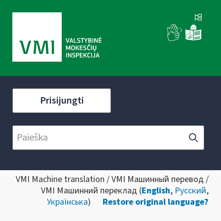
Prisijungti
VMI Machine translation / VMI Машинный перевод /
VMI Машинний переклад (
English
,
Русский
,
Українська
)
Restore original language?