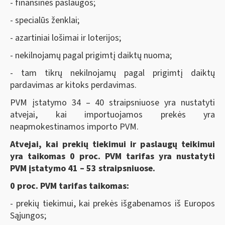
- finansinės paslaugos;
- specialūs ženklai;
- azartiniai lošimai ir loterijos;
- nekilnojamų pagal prigimtį daiktų nuoma;
- tam tikrų nekilnojamų pagal prigimtį daiktų
pardavimas ar kitoks perdavimas.
PVM įstatymo 34 – 40 straipsniuose yra nustatyti
atvejai, kai importuojamos prekės yra
neapmokestinamos importo PVM.
Atvejai, kai
prekių tiekimui ir paslaugų teikimui
yra taikomas 0 proc. PVM tarifas yra nustatyti
PVM įstatymo 41 – 53 straipsniuose.
0 proc. PVM tarifas taikomas:
- prekių tiekimui, kai prekės išgabenamos iš Europos
Sąjungos;