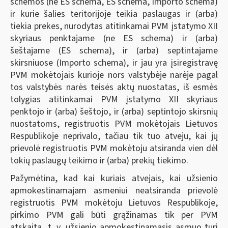
schemos (ne ES schema, ES schema, Importo schema)
ir kurie šalies teritorijoje teikia paslaugas ir (arba)
tiekia prekes, nurodytas atitinkamai PVM įstatymo XII
skyriaus penktajame (ne ES schema) ir (arba)
šeštajame (ES schema), ir (arba) septintajame
skirsniuose (Importo schema), ir jau yra įsiregistravę
PVM mokėtojais kurioje nors valstybėje narėje pagal
tos valstybės narės teisės aktų nuostatas, iš esmės
tolygias atitinkamai PVM įstatymo XII skyriaus
penktojo ir (arba) šeštojo, ir (arba) septintojo skirsnių
nuostatoms, registruotis PVM mokėtojais Lietuvos
Respublikoje neprivalo, tačiau tik tuo atveju, kai jų
prievolė registruotis PVM mokėtoju atsiranda vien dėl
tokių paslaugų teikimo ir (arba) prekių tiekimo.
Pažymėtina, kad kai kuriais atvejais, kai užsienio
apmokestinamajam asmeniui neatsiranda prievolė
registruotis PVM mokėtoju Lietuvos Respublikoje,
pirkimo PVM gali būti grąžinamas tik per PVM
atskaitą, t. y. užsienio apmokestinamasis asmuo turi