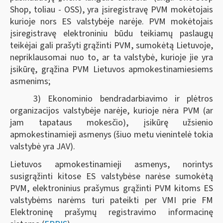
Shop, toliau - OSS), yra įsiregistravę PVM mokėtojais
kurioje nors ES valstybėje narėje. PVM mokėtojais
įsiregistravę elektroniniu būdu teikiamų paslaugų
teikėjai gali prašyti grąžinti PVM, sumokėtą Lietuvoje,
nepriklausomai nuo to, ar ta valstybė, kurioje jie yra
įsikūrę, grąžina PVM Lietuvos apmokestinamiesiems
asmenims;
3) Ekonominio bendradarbiavimo ir plėtros
organizacijos valstybėje narėje, kurioje nėra PVM (ar
jam tapataus mokesčio), įsikūrę užsienio
apmokestinamieji asmenys (šiuo metu vienintelė tokia
valstybė yra JAV).
Lietuvos apmokestinamieji asmenys, norintys
susigrąžinti kitose ES valstybėse narėse sumokėtą
PVM, elektroninius prašymus grąžinti PVM kitoms ES
valstybėms narėms turi pateikti per VMI prie FM
Elektroninę prašymų registravimo informacinę