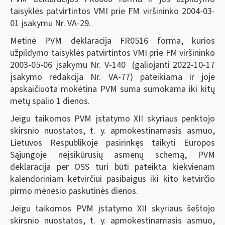
taisyklės patvirtintos VMI prie FM viršininko 2004-03-
01 įsakymu Nr. VA-29.
Metinė PVM deklaracija FR0516 forma, kurios
užpildymo taisyklės patvirtintos VMI prie FM viršininko
2003-05-06 įsakymu Nr. V-140 (galiojanti 2022-10-17
įsakymo redakcija Nr. VA-77) pateikiama ir joje
apskaičiuota mokėtina PVM suma sumokama iki kitų
metų spalio 1 dienos.
Jeigu taikomos PVM įstatymo XII skyriaus penktojo
skirsnio nuostatos, t. y. apmokestinamasis asmuo,
Lietuvos Respublikoje pasirinkęs taikyti Europos
Sąjungoje neįsikūrusių asmenų schemą, PVM
deklaracija per OSS turi būti pateikta kiekvienam
kalendoriniam ketvirčiui pasibaigus iki kito ketvirčio
pirmo mėnesio paskutinės dienos.
Jeigu taikomos PVM įstatymo XII skyriaus šeštojo
skirsnio nuostatos, t. y. apmokestinamasis asmuo,