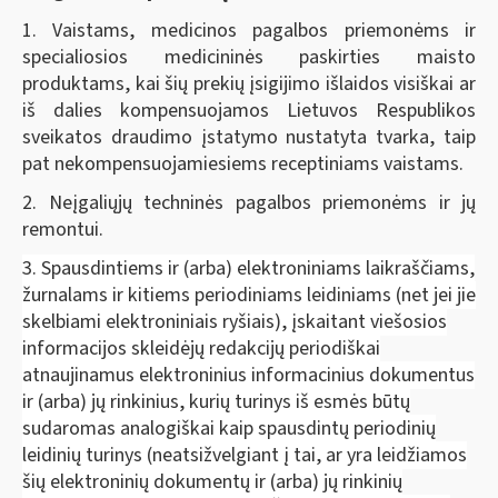
1. Vaistams, medicinos pagalbos priemonėms ir
specialiosios medicininės paskirties maisto
produktams, kai šių prekių įsigijimo išlaidos visiškai ar
iš dalies kompensuojamos Lietuvos Respublikos
sveikatos draudimo įstatymo nustatyta tvarka, taip
pat nekompensuojamiesiems receptiniams vaistams.
2. Neįgaliųjų techninės pagalbos priemonėms ir jų
remontui.
3. Spausdintiems ir (arba) elektroniniams laikraščiams,
žurnalams ir kitiems periodiniams leidiniams (net jei jie
skelbiami elektroniniais ryšiais), įskaitant viešosios
informacijos skleidėjų redakcijų periodiškai
atnaujinamus elektroninius informacinius dokumentus
ir (arba) jų rinkinius, kurių turinys iš esmės būtų
sudaromas analogiškai kaip spausdintų periodinių
leidinių turinys (neatsižvelgiant į tai, ar yra leidžiamos
šių elektroninių dokumentų ir (arba) jų rinkinių