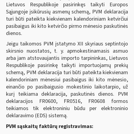
Lietuvos Respublikoje pasirinkęs taikyti Europos
Sąjungoje įsikūrusių asmenų schemą, PVM deklaracija
turi būti pateikta kiekvienam kalendoriniam ketvirčiui
pasibaigus iki kito ketvirčio pirmo mėnesio paskutinės
dienos.
Jeigu taikomos PVM įstatymo XII skyriaus septintojo
skirsnio nuostatos, t. y. apmokestinamasis asmuo
arba jam atstovaujantis importo tarpininkas, Lietuvos
Respublikoje pasirinkę taikyti importuojamų prekių
schemą, PVM deklaracija turi būti pateikta kiekvienam
kalendoriniam mėnesiui pasibaigus iki kito mėnesio,
einančio po pasibaigusio mokestinio laikotarpio, už
kurį teikiama deklaracija, paskutinės dienos. PVM
deklaracijos FR0600, FR0516, FR0608 formos
teikiamos tik elektroniniu būdu per elektroninio
deklaravimo (EDS) sistemą.
PVM sąskaitų faktūrų registravimas: