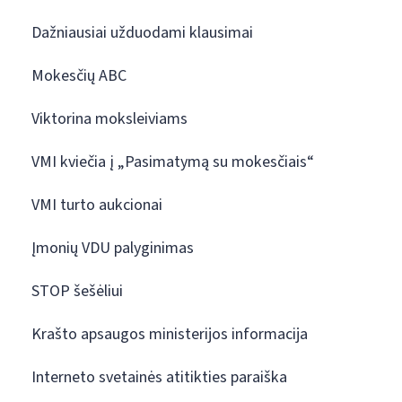
Dažniausiai užduodami klausimai
Mokesčių ABC
Viktorina moksleiviams
VMI kviečia į „Pasimatymą su mokesčiais“
VMI turto aukcionai
Įmonių VDU palyginimas
STOP šešėliui
Krašto apsaugos ministerijos informacija
Interneto svetainės atitikties paraiška