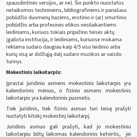
spausdintinės versijos, ar ne). Šio punkto nuostatos
netaikomos techninėms, bibliografinėms ir panašaus
pobūdžio duomenų bazėms, erotinio ir (ar) smurtinio
pobūdžio arba profesinės etikos nesilaikantiems
leidiniams, kuriuos tokiais pripažino teisės aktų
įgaliota institucija, ir leidiniams, kuriuose mokama
reklama sudaro daugiau kaip 4/5 viso leidinio arba
kurių visą ar didžiąją dalį sudaro muzikos ar vaizdo
turinys.
Mokestinis laikotarpis:
Įprastai juridinio asmens mokestinis laikotarpis yra
kalendorinis mėnuo, o fizinio asmens mokestinis
laikotarpis yra kalendorinis pusmetis.
Tiek juridinis, tiek fizinis asmuo turi teisę prašyti
nustatyti kitokį mokestinį laikotarpį.
Juridinis asmuo gali prašyti, kad jo mokestiniu
laikotarpiu būtų laikomas kalendorinis ketvirtis, jei