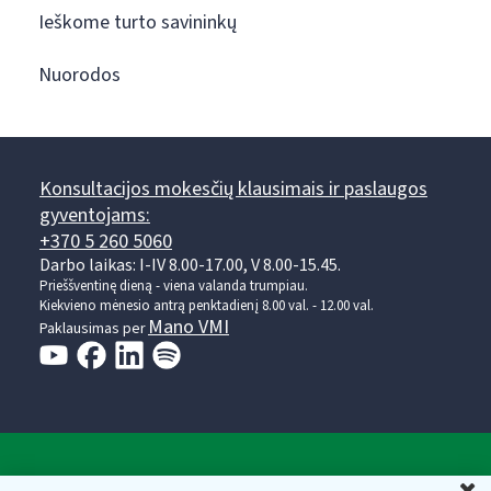
Ieškome turto savininkų
Nuorodos
Konsultacijos mokesčių klausimais ir paslaugos
gyventojams:
+370 5 260 5060
Darbo laikas: I-IV 8.00-17.00, V 8.00-15.45.
Prieššventinę dieną - viena valanda trumpiau.
Kiekvieno mėnesio antrą penktadienį 8.00 val. - 12.00 val.
Mano VMI
Paklausimas per
Valstybinė mokesčių inspekcija prie Lietuvos
U