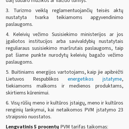
dalį sudaro muzikos ar vaizdo turinys.
3. Turizmo veiklą reglamentuojančių teisės aktų
nustatyta tvarka teikiamoms apgyvendinimo
paslaugoms.
4. Keleivių vežimo Susisiekimo ministerijos ar jos
įgaliotos institucijos arba savivaldybių nustatytais
reguliaraus susisiekimo maršrutais paslaugoms, taip
pat šiame punkte nurodytų keleivių bagažo vežimo
paslaugoms.
5. Buitiniams energijos vartotojams, kaip jie apibrėžti
Lietuvos Respublikos
energetikos įstatyme
,
tiekiamoms malkoms ir medienos produktams,
skirtiems kūrenimui.
6. Visų rūšių meno ir kultūros įstaigų, meno ir kultūros
renginių lankymui, kai netaikomos PVM įstatymo 23
straipsnio nuostatos.
Lengvatinis 5 procentų
PVM tarifas taikomas: