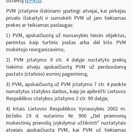
sistemą (
EPRIS
).
PVM įstatyme išskiriami ypatingi atvejai, kai pirkėjas
privalo išskaityti ir sumokėti PVM už jam tiekiamas
prekes ar teikiamas paslaugas:
1) PVM, apskaičiuotą už nuosavybės teisės objektus,
perimtus kaip turtinis įnašas arba dėl kito PVM
mokėtojo reorganizavimo;
2) PVM įstatymo 9 str. 4 dalyje nustatyto prekių
tiekimo atveju apskaičiuotą PVM už perduodamą
pastato (statinio) esminį pagerinimą;
3) PVM, apskaičiuotą už PVM įstatymo 7 str. 4 punkte
numatytus statybos darbus, kaip jie apibrėžti Lietuvos
Respublikos statybos įstatymo 2 str. 90 dalyje;
4) kitais Lietuvos Respublikos Vyriausybės 2002 m.
birželio 19 d. nutarimu Nr. 900 „Dėl priemonių
mokestinių prievolių įvykdymui užtikrinti" nustatytais
atvejais apskaičiuotą PVM, kai PVM už tiekiamas