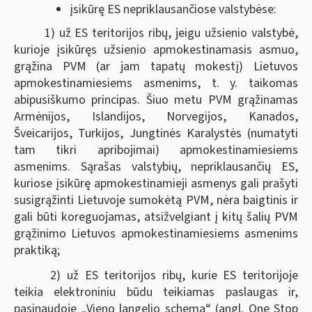
įsikūrę ES nepriklausančiose valstybėse:
1) už ES teritorijos ribų, jeigu užsienio valstybė,
kurioje įsikūręs užsienio apmokestinamasis asmuo,
grąžina PVM (ar jam tapatų
mokestį) Lietuvos
apmokestinamiesiems asmenims, t. y. taikomas
abipusiškumo principas. Šiuo metu PVM grąžinamas
Armėnijos, Islandijos, Norvegijos, Kanados,
Šveicarijos, Turkijos, Jungtinės Karalystės (numatyti
tam tikri apribojimai) apmokestinamiesiems
asmenims. Sąrašas valstybių, nepriklausančių ES,
kuriose įsikūrę apmokestinamieji asmenys gali prašyti
susigrąžinti Lietuvoje sumokėtą PVM, nėra baigtinis ir
gali būti koreguojamas, atsižvelgiant į kitų šalių PVM
grąžinimo Lietuvos apmokestinamiesiems asmenims
praktiką;
2) už ES teritorijos ribų, kurie ES teritorijoje
teikia elektroniniu būdu teikiamas paslaugas ir,
pasinaudoję „Vieno langelio schema“ (angl. One Stop