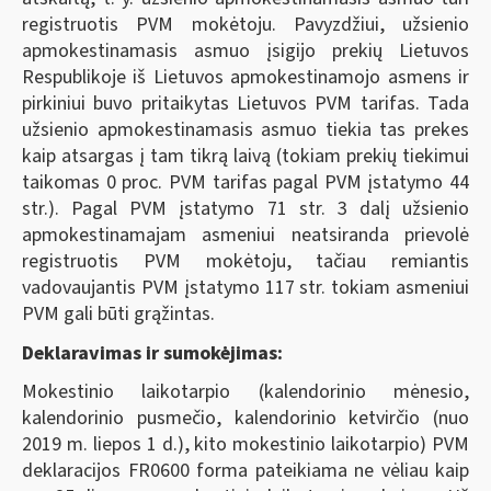
registruotis PVM mokėtoju. Pavyzdžiui, užsienio
apmokestinamasis asmuo įsigijo prekių Lietuvos
Respublikoje iš Lietuvos apmokestinamojo asmens ir
pirkiniui buvo pritaikytas Lietuvos PVM tarifas. Tada
užsienio apmokestinamasis asmuo tiekia tas prekes
kaip atsargas į tam tikrą laivą (tokiam prekių tiekimui
taikomas 0 proc. PVM tarifas pagal PVM įstatymo 44
str.). Pagal PVM įstatymo 71 str. 3 dalį užsienio
apmokestinamajam asmeniui neatsiranda prievolė
registruotis PVM mokėtoju, tačiau remiantis
vadovaujantis PVM įstatymo 117 str. tokiam asmeniui
PVM gali būti grąžintas.
Deklaravimas ir sumokėjimas:
Mokestinio laikotarpio (kalendorinio mėnesio,
kalendorinio pusmečio, kalendorinio ketvirčio (nuo
2019 m. liepos 1 d.), kito mokestinio laikotarpio) PVM
deklaracijos FR0600 forma pateikiama ne vėliau kaip