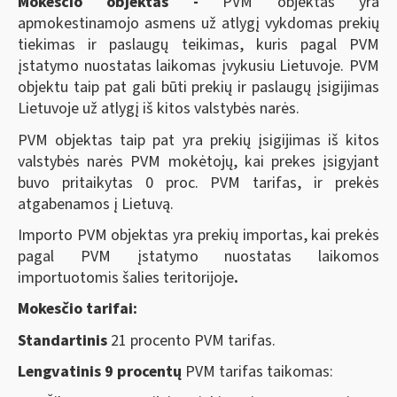
Mokesčio objektas -
PVM objektas yra
apmokestinamojo asmens už atlygį vykdomas prekių
tiekimas ir paslaugų teikimas, kuris pagal PVM
įstatymo nuostatas laikomas įvykusiu Lietuvoje. PVM
objektu taip pat gali būti prekių ir paslaugų įsigijimas
Lietuvoje už atlygį iš kitos valstybės narės.
PVM objektas taip pat yra prekių įsigijimas iš kitos
valstybės narės PVM mokėtojų, kai prekes įsigyjant
buvo pritaikytas 0 proc. PVM tarifas, ir prekės
atgabenamos į Lietuvą.
Importo PVM objektas yra prekių importas, kai prekės
pagal PVM įstatymo nuostatas laikomos
importuotomis šalies teritorijoje
.
Mokesčio tarifai:
Standartinis
21 procento PVM tarifas.
Lengvatinis 9 procentų
PVM tarifas taikomas: