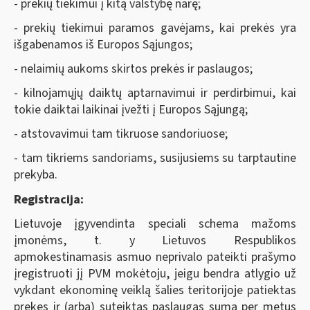
- prekių tiekimui į kitą valstybę narę;
- prekių tiekimui paramos gavėjams, kai prekės yra
išgabenamos iš Europos Sąjungos;
- nelaimių aukoms skirtos prekės ir paslaugos;
- kilnojamųjų daiktų aptarnavimui ir perdirbimui, kai
tokie daiktai laikinai įvežti į Europos Sąjungą;
- atstovavimui tam tikruose sandoriuose;
- tam tikriems sandoriams, susijusiems su tarptautine
prekyba.
Registracija:
Lietuvoje įgyvendinta speciali schema mažoms
įmonėms, t. y Lietuvos Respublikos
apmokestinamasis asmuo neprivalo pateikti prašymo
įregistruoti jį PVM mokėtoju, jeigu bendra atlygio už
vykdant ekonominę veiklą šalies teritorijoje patiektas
prekes ir (arba) suteiktas paslaugas suma per metus