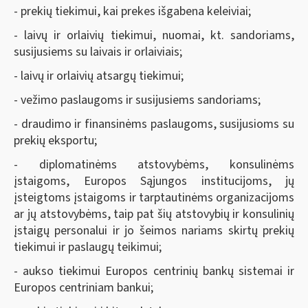
- prekių tiekimui, kai prekes išgabena keleiviai;
- laivų ir orlaivių tiekimui, nuomai, kt. sandoriams,
susijusiems su laivais ir orlaiviais;
- laivų ir orlaivių atsargų tiekimui;
- vežimo paslaugoms ir susijusiems sandoriams;
- draudimo ir finansinėms paslaugoms, susijusioms su
prekių eksportu;
- diplomatinėms atstovybėms, konsulinėms
įstaigoms, Europos Sąjungos institucijoms, jų
įsteigtoms įstaigoms ir tarptautinėms organizacijoms
ar jų atstovybėms, taip pat šių atstovybių ir konsulinių
įstaigų personalui ir jo šeimos nariams skirtų prekių
tiekimui ir paslaugų teikimui;
- aukso tiekimui Europos centrinių bankų sistemai ir
Europos centriniam bankui;