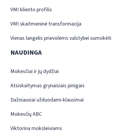
VMI kliento profilis
VMI skaitmeninė transformacija
Vienas langelis prievolėms valstybei sumokėti
NAUDINGA
Mokesčiai ir jų dydžiai
Atsiskaitymas grynaisiais pinigais
Dažniausiai užduodami klausimai
Mokesčių ABC
Viktorina moksleiviams