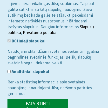
ir jiems nėra reikalingas Jūsų sutikimas. Taip pat
galite sutikti ir su kitų slapukų naudojimu. Savo
sutikimą bet kada galėsite atšaukti pakeisdami
interneto naršyklės nustatymus ir ištrindami
įrašytus slapukus. Daugiau informacijos
Slapukų
politika
;
Privatumo politika.
Būtinieji slapukai
Naudojami sklandžiam svetainės veikimui ir įgalina
pagrindines svetainės funkcijas. Be šių slapukų
svetainė negali tinkamai veikti.
Analitiniai slapukai
Renka statistinę informaciją apie svetainės
naudojimą ir naudojami Jūsų naršymo patirties
gerinimui.
PATVIRTINTI