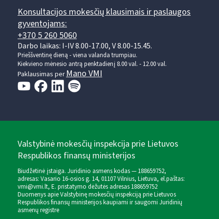
Konsultacijos mokesčių klausimais ir paslaugos
gyventojams:
+370 5 260 5060
Darbo laikas: I-IV 8.00-17.00, V 8.00-15.45.
Prieššventinę dieną - viena valanda trumpiau.
Kiekvieno mėnesio antrą penktadienį 8.00 val. - 12.00 val.
Mano VMI
Paklausimas per
Valstybinė mokesčių inspekcija prie Lietuvos
Respublikos finansų ministerijos
Biudžetinė įstaiga. Juridinio asmens kodas — 188659752,
adresas: Vasario 16-osios g. 14, 01107 Vilnius, Lietuva, el.paštas:
vmi@vmi.lt
, E. pristatymo dėžutės adresas 188659752
Duomenys apie Valstybinę mokesčių inspekciją prie Lietuvos
Respublikos finansų ministerijos kaupiami ir saugomi Juridinių
asmenų registre