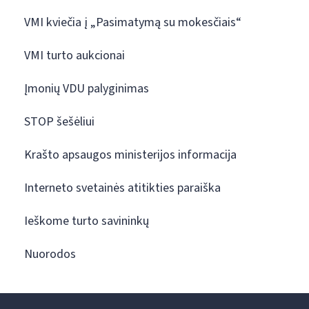
VMI kviečia į „Pasimatymą su mokesčiais“
VMI turto aukcionai
Įmonių VDU palyginimas
STOP šešėliui
Krašto apsaugos ministerijos informacija
Interneto svetainės atitikties paraiška
Ieškome turto savininkų
Nuorodos