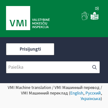
Prisijungti
VMI Machine translation / VMI Машинный перевод /
VMI Машинний переклад (
English
,
Русский
,
Українська
)