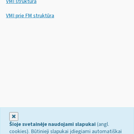
VMI struktūra
VMI prie FM struktūra
Uždaryti
Šioje svetainėje naudojami slapukai
(angl.
cookies). Būtinieji slapukai įdiegiami automatiškai