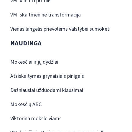
VMI kliento profilis
VMI skaitmeninė transformacija
Vienas langelis prievolėms valstybei sumokėti
NAUDINGA
Mokesčiai ir jų dydžiai
Atsiskaitymas grynaisiais pinigais
Dažniausiai užduodami klausimai
Mokesčių ABC
Viktorina moksleiviams