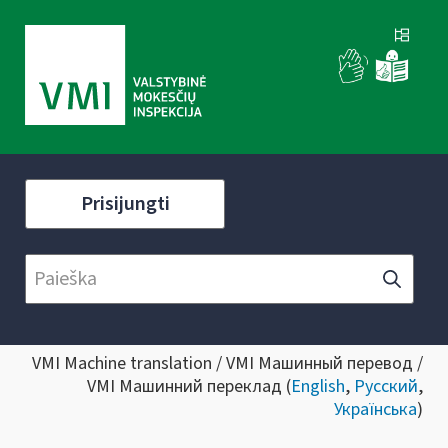
Prisijungti
VMI Machine translation / VMI Машинный перевод /
VMI Машинний переклад (
English
,
Русский
,
Українська
)