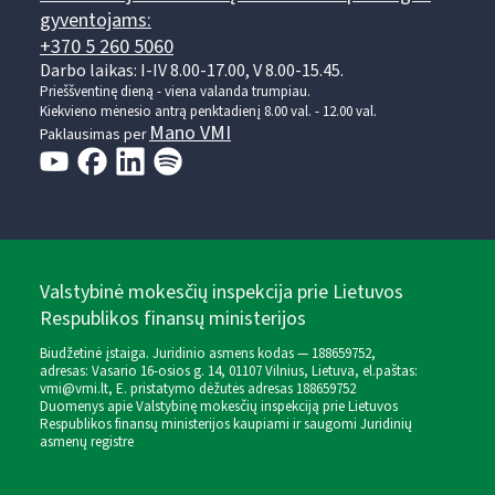
gyventojams:
+370 5 260 5060
Darbo laikas: I-IV 8.00-17.00, V 8.00-15.45.
Prieššventinę dieną - viena valanda trumpiau.
Kiekvieno mėnesio antrą penktadienį 8.00 val. - 12.00 val.
Mano VMI
Paklausimas per
Valstybinė mokesčių inspekcija prie Lietuvos
Respublikos finansų ministerijos
Biudžetinė įstaiga. Juridinio asmens kodas — 188659752,
adresas: Vasario 16-osios g. 14, 01107 Vilnius, Lietuva, el.paštas:
vmi@vmi.lt
, E. pristatymo dėžutės adresas 188659752
Duomenys apie Valstybinę mokesčių inspekciją prie Lietuvos
Respublikos finansų ministerijos kaupiami ir saugomi Juridinių
asmenų registre