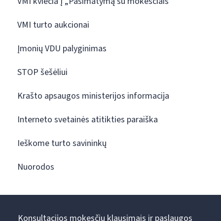
VMI kviečia į „Pasimatymą su mokesčiais“
VMI turto aukcionai
Įmonių VDU palyginimas
STOP šešėliui
Krašto apsaugos ministerijos informacija
Interneto svetainės atitikties paraiška
Ieškome turto savininkų
Nuorodos
Konsultacijos mokesčių klausimais ir paslaugos