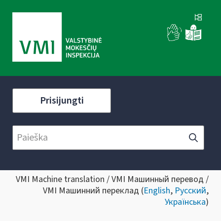
Prisijungti
VMI Machine translation / VMI Машинный перевод /
VMI Машинний переклад (
English
,
Русский
,
Українська
)