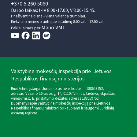
+370 5 260 5060
Darbo laikas: I-IV 8.00-17.00, V 8.00-15.45.
Prieššventinę dieną - viena valanda trumpiau.
Kiekvieno mėnesio antrą penktadienį 8.00 val. - 12.00 val.
Mano VMI
Paklausimas per
Valstybinė mokesčių inspekcija prie Lietuvos
Respublikos finansų ministerijos
Biudžetinė įstaiga. Juridinio asmens kodas — 188659752,
adresas: Vasario 16-osios g. 14, 01107 Vilnius, Lietuva, el.paštas:
vmi@vmi.lt
, E. pristatymo dėžutės adresas 188659752
Duomenys apie Valstybinę mokesčių inspekciją prie Lietuvos
Respublikos finansų ministerijos kaupiami ir saugomi Juridinių
asmenų registre