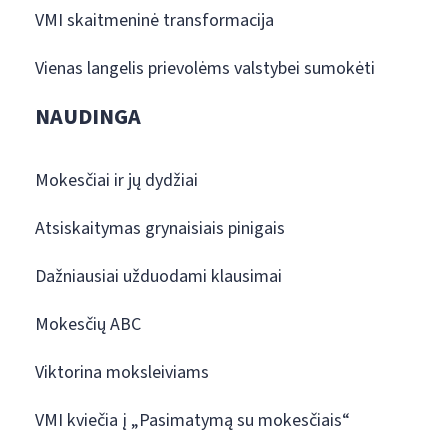
VMI skaitmeninė transformacija
Vienas langelis prievolėms valstybei sumokėti
NAUDINGA
Mokesčiai ir jų dydžiai
Atsiskaitymas grynaisiais pinigais
Dažniausiai užduodami klausimai
Mokesčių ABC
Viktorina moksleiviams
VMI kviečia į „Pasimatymą su mokesčiais“