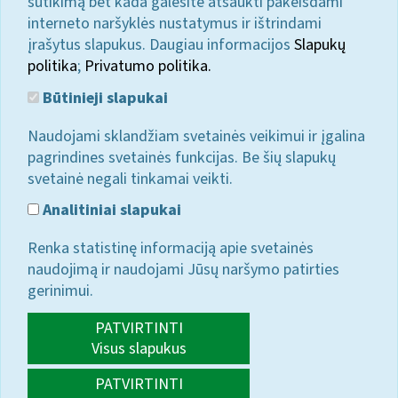
sutikimą bet kada galėsite atšaukti pakeisdami
interneto naršyklės nustatymus ir ištrindami
įrašytus slapukus. Daugiau informacijos
Slapukų
politika
;
Privatumo politika.
Būtinieji slapukai
Naudojami sklandžiam svetainės veikimui ir įgalina
pagrindines svetainės funkcijas. Be šių slapukų
svetainė negali tinkamai veikti.
Analitiniai slapukai
Renka statistinę informaciją apie svetainės
naudojimą ir naudojami Jūsų naršymo patirties
gerinimui.
PATVIRTINTI
Visus slapukus
PATVIRTINTI