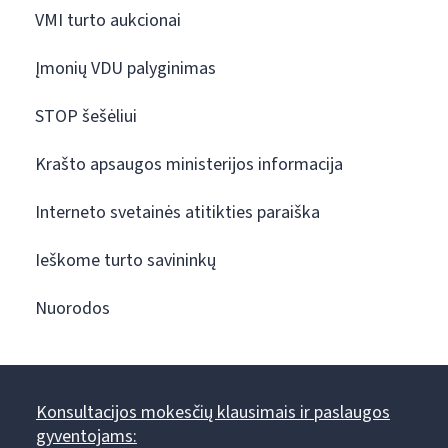
VMI turto aukcionai
Įmonių VDU palyginimas
STOP šešėliui
Krašto apsaugos ministerijos informacija
Interneto svetainės atitikties paraiška
Ieškome turto savininkų
Nuorodos
Konsultacijos mokesčių klausimais ir paslaugos
gyventojams: