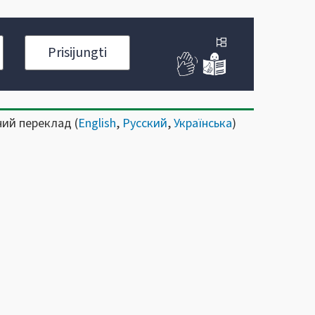
Prisijungti
ний переклад (
English
,
Русский
,
Українська
)