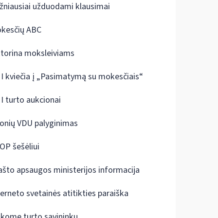
žniausiai užduodami klausimai
kesčių ABC
ktorina moksleiviams
I kviečia į „Pasimatymą su mokesčiais“
I turto aukcionai
onių VDU palyginimas
OP šešėliui
ašto apsaugos ministerijos informacija
terneto svetainės atitikties paraiška
škome turto savininkų