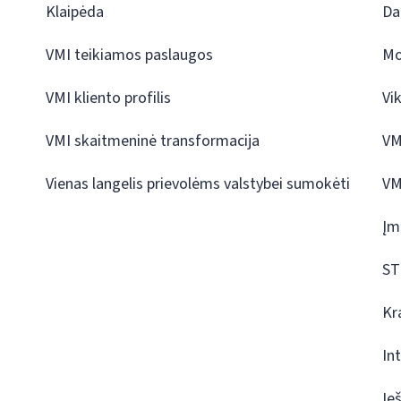
Klaipėda
Da
VMI teikiamos paslaugos
Mo
VMI kliento profilis
Vi
VMI skaitmeninė transformacija
VM
Vienas langelis prievolėms valstybei sumokėti
VM
Įm
ST
Kr
In
Ie