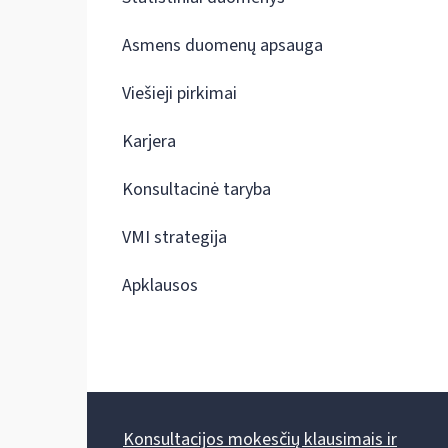
Asmens duomenų apsauga
Viešieji pirkimai
Karjera
Konsultacinė taryba
VMI strategija
Apklausos
Konsultacijos mokesčių klausimais ir