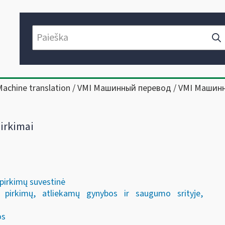
Machine translation / VMI Машинный перевод / VMI Машин
pirkimai
 pirkimų suvestinė
pirkimų, atliekamų gynybos ir saugumo srityje,
os