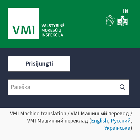
Prisijungti
VMI Machine translation / VMI Машинный перевод /
VMI Машинний переклад (
English
,
Русский
,
Українська
)