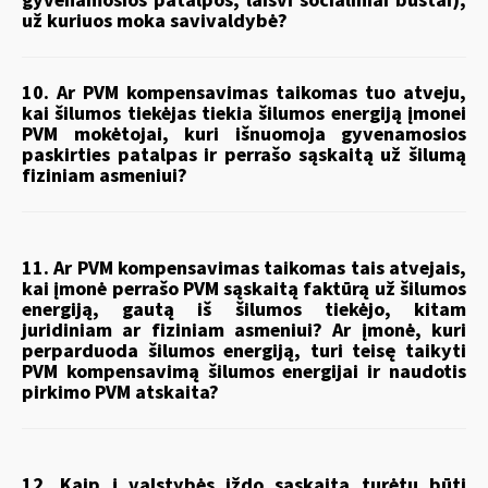
gyvenamosios patalpos, laisvi socialiniai būstai),
už kuriuos moka savivaldybė?
10. Ar PVM kompensavimas taikomas tuo atveju,
kai šilumos tiekėjas tiekia šilumos energiją įmonei
PVM mokėtojai, kuri išnuomoja gyvenamosios
paskirties patalpas ir perrašo sąskaitą už šilumą
fiziniam asmeniui?
11. Ar PVM kompensavimas taikomas tais atvejais,
kai įmonė perrašo PVM sąskaitą faktūrą už šilumos
energiją, gautą iš šilumos tiekėjo, kitam
juridiniam ar fiziniam asmeniui? Ar įmonė, kuri
perparduoda šilumos energiją, turi teisę taikyti
PVM kompensavimą šilumos energijai ir naudotis
pirkimo PVM atskaita?
12. Kaip į valstybės iždo sąskaitą turėtų būti