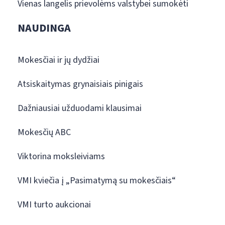
Vienas langelis prievolėms valstybei sumokėti
NAUDINGA
Mokesčiai ir jų dydžiai
Atsiskaitymas grynaisiais pinigais
Dažniausiai užduodami klausimai
Mokesčių ABC
Viktorina moksleiviams
VMI kviečia į „Pasimatymą su mokesčiais“
VMI turto aukcionai