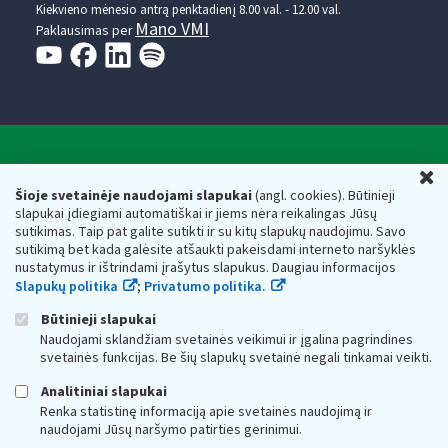
Kiekvieno mėnesio antrą penktadienį 8.00 val. - 12.00 val.
Mano VMI
Paklausimas per
Valstybinė mokesčių inspekcija prie Lietuvos
U
Respublikos finansų ministerijos
Šioje svetainėje naudojami slapukai
(angl. cookies). Būtinieji
slapukai įdiegiami automatiškai ir jiems nėra reikalingas Jūsų
Biudžetinė įstaiga. Juridinio asmens kodas — 188659752,
sutikimas. Taip pat galite sutikti ir su kitų slapukų naudojimu. Savo
adresas: Vasario 16-osios g. 14, 01107 Vilnius, Lietuva, el.paštas:
sutikimą bet kada galėsite atšaukti pakeisdami interneto naršyklės
vmi@vmi.lt
, E. pristatymo dėžutės adresas 188659752
nustatymus ir ištrindami įrašytus slapukus. Daugiau informacijos
Duomenys apie Valstybinę mokesčių inspekciją prie Lietuvos
Slapukų politika
;
Privatumo politika.
Respublikos finansų ministerijos kaupiami ir saugomi Juridinių
asmenų registre
Būtinieji slapukai
Naudojami sklandžiam svetainės veikimui ir įgalina pagrindines
svetainės funkcijas. Be šių slapukų svetainė negali tinkamai veikti.
Analitiniai slapukai
Renka statistinę informaciją apie svetainės naudojimą ir
naudojami Jūsų naršymo patirties gerinimui.