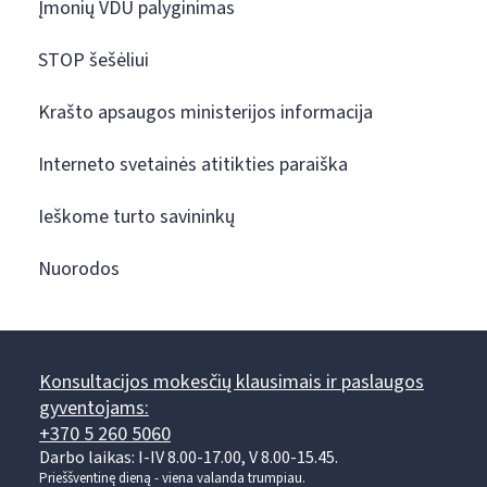
Įmonių VDU palyginimas
STOP šešėliui
Krašto apsaugos ministerijos informacija
Interneto svetainės atitikties paraiška
Ieškome turto savininkų
Nuorodos
Konsultacijos mokesčių klausimais ir paslaugos
gyventojams:
+370 5 260 5060
Darbo laikas: I-IV 8.00-17.00, V 8.00-15.45.
Prieššventinę dieną - viena valanda trumpiau.