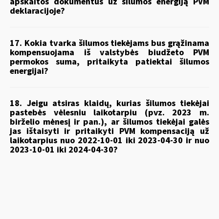
apskaitos dokumentus už šilumos energiją PVM
deklaracijoje?
17. Kokia tvarka šilumos tiekėjams bus grąžinama
kompensuojama iš valstybės biudžeto PVM
permokos suma, pritaikyta patiektai šilumos
energijai?
18. Jeigu atsiras klaidų, kurias šilumos tiekėjai
pastebės vėlesniu laikotarpiu (pvz. 2023 m.
birželio mėnesį ir pan.), ar šilumos tiekėjai galės
jas ištaisyti ir pritaikyti PVM kompensaciją už
laikotarpius nuo 2022-10-01 iki 2023-04-30 ir nuo
2023-10-01 iki 2024-04-30?