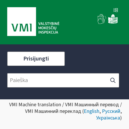
Prisijungti
VMI Machine translation / VMI Машинный перевод /
VMI Машинний переклад (
English
,
Русский
,
Українська
)