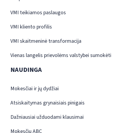
VMI teikiamos paslaugos
VMI kliento profilis
VMI skaitmeninė transformacija
Vienas langelis prievolėms valstybei sumokėti
NAUDINGA
Mokesčiai ir jų dydžiai
Atsiskaitymas grynaisiais pinigais
Dažniausiai užduodami klausimai
Mokesčių ABC