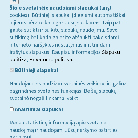
Šioje svetainėje naudojami slapukai
(angl.
cookies). Būtinieji slapukai įdiegiami automatiškai
ir jiems nėra reikalingas Jūsų sutikimas. Taip pat
galite sutikti ir su kitų slapukų naudojimu. Savo
sutikimą bet kada galėsite atšaukti pakeisdami
interneto naršyklės nustatymus ir ištrindami
įrašytus slapukus. Daugiau informacijos
Slapukų
politika
;
Privatumo politika.
Būtinieji slapukai
Naudojami sklandžiam svetainės veikimui ir įgalina
pagrindines svetainės funkcijas. Be šių slapukų
svetainė negali tinkamai veikti.
Analitiniai slapukai
Renka statistinę informaciją apie svetainės
naudojimą ir naudojami Jūsų naršymo patirties
gerinimui.