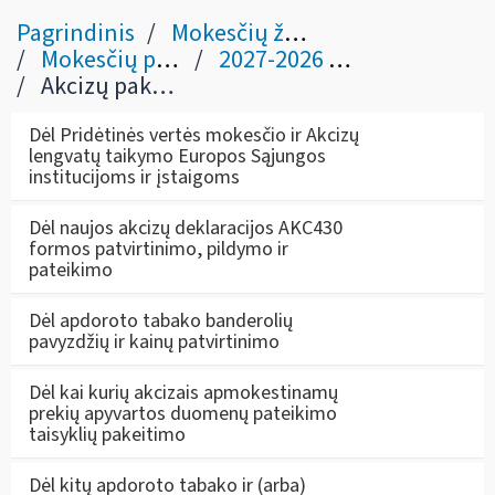
Pagrindinis
Mokesčių žinynas
Mokesčių pakeitimai
2027-2026 metai
Akcizų pakeitimai nuo 2025 m.
Dėl Pridėtinės vertės mokesčio ir Akcizų
lengvatų taikymo Europos Sąjungos
institucijoms ir įstaigoms
Dėl naujos akcizų deklaracijos AKC430
formos patvirtinimo, pildymo ir
pateikimo
Dėl apdoroto tabako banderolių
pavyzdžių ir kainų patvirtinimo
Dėl kai kurių akcizais apmokestinamų
prekių apyvartos duomenų pateikimo
taisyklių pakeitimo
Dėl kitų apdoroto tabako ir (arba)