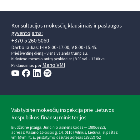
Konsultacijos mokesčių klausimais ir paslaugos
gyventojams:
+370 5 260 5060
Darbo laikas: I-IV 8.00-17.00, V 8.00-15.45.
Prieššventinę dieną - viena valanda trumpiau.
Kiekvieno mėnesio antrą penktadienį 8.00 val. - 12.00 val.
Mano VMI
Paklausimas per
Valstybinė mokesčių inspekcija prie Lietuvos
Respublikos finansų ministerijos
Biudžetinė įstaiga. Juridinio asmens kodas — 188659752,
adresas: Vasario 16-osios g. 14, 01107 Vilnius, Lietuva, el.paštas:
vmi@vmi.lt
, E. pristatymo dėžutės adresas 188659752