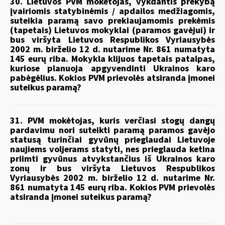
30. Lietuvos PVM mokėtojas, vykdantis prekybą
įvairiomis statybinėmis / apdailos medžiagomis,
suteikia paramą savo prekiaujamomis prekėmis
(tapetais) Lietuvos mokyklai (paramos gavėjui) ir
bus viršyta Lietuvos Respublikos Vyriausybės
2002 m. birželio 12 d. nutarime Nr. 861 numatyta
145 eurų riba. Mokykla klijuos tapetais patalpas,
kuriose planuoja apgyvendinti Ukrainos karo
pabėgėlius. Kokios PVM prievolės atsiranda įmonei
suteikus paramą?
31. PVM mokėtojas, kuris verčiasi stogų dangų
pardavimu nori suteikti paramą paramos gavėjo
statusą turinčiai gyvūnų prieglaudai Lietuvoje
naujiems voljerams statyti, nes prieglauda ketina
priimti gyvūnus atvykstančius iš Ukrainos karo
zonų ir bus viršyta Lietuvos Respublikos
Vyriausybės 2002 m. birželio 12 d. nutarime Nr.
861 numatyta 145 eurų riba. Kokios PVM prievolės
atsiranda įmonei suteikus paramą?