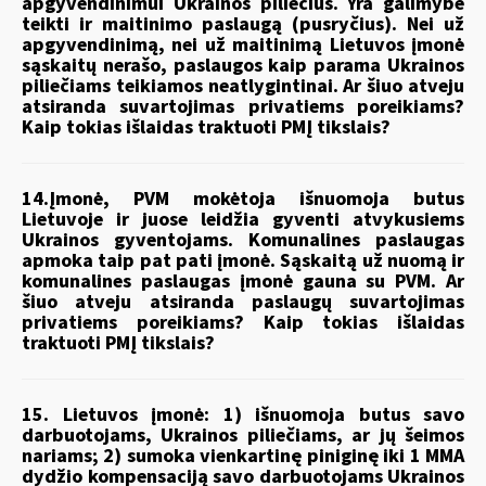
apgyvendinimui Ukrainos piliečius. Yra galimybė
teikti ir maitinimo paslaugą (pusryčius). Nei už
apgyvendinimą, nei už maitinimą Lietuvos įmonė
sąskaitų nerašo, paslaugos kaip parama Ukrainos
piliečiams teikiamos neatlygintinai. Ar šiuo atveju
atsiranda suvartojimas privatiems poreikiams?
Kaip tokias išlaidas traktuoti PMĮ tikslais?
14.Įmonė, PVM mokėtoja išnuomoja butus
Lietuvoje ir juose leidžia gyventi atvykusiems
Ukrainos gyventojams. Komunalines paslaugas
apmoka taip pat pati įmonė. Sąskaitą už nuomą ir
komunalines paslaugas įmonė gauna su PVM. Ar
šiuo atveju atsiranda paslaugų suvartojimas
privatiems poreikiams? Kaip tokias išlaidas
traktuoti PMĮ tikslais?
15.
Lietuvos įmonė: 1) išnuomoja butus savo
darbuotojams, Ukrainos piliečiams, ar jų šeimos
nariams; 2) sumoka vienkartinę piniginę iki 1 MMA
dydžio kompensaciją savo darbuotojams Ukrainos