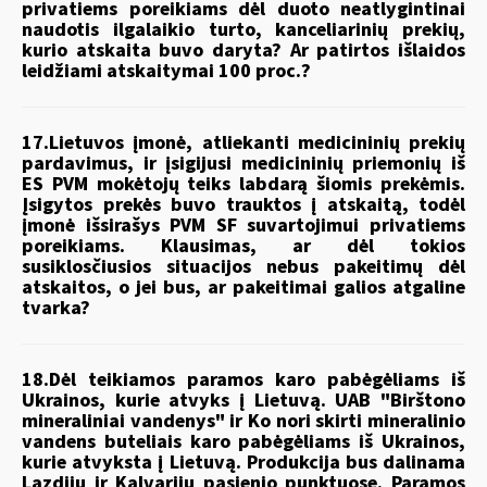
privatiems poreikiams dėl duoto neatlygintinai
naudotis ilgalaikio turto, kanceliarinių prekių,
kurio atskaita buvo daryta? Ar patirtos išlaidos
leidžiami atskaitymai 100 proc.?
17.Lietuvos įmonė, atliekanti medicininių prekių
pardavimus, ir įsigijusi medicininių priemonių iš
ES PVM mokėtojų teiks labdarą šiomis prekėmis.
Įsigytos prekės buvo trauktos į atskaitą, todėl
įmonė išsirašys PVM SF suvartojimui privatiems
poreikiams. Klausimas, ar dėl tokios
susiklosčiusios situacijos nebus pakeitimų dėl
atskaitos, o jei bus, ar pakeitimai galios atgaline
tvarka?
18.Dėl teikiamos paramos karo pabėgėliams iš
Ukrainos, kurie atvyks į Lietuvą. UAB "Birštono
mineraliniai vandenys" ir Ko nori skirti mineralinio
vandens buteliais karo pabėgėliams iš Ukrainos,
kurie atvyksta į Lietuvą. Produkcija bus dalinama
Lazdijų ir Kalvarijų pasienio punktuose. Paramos