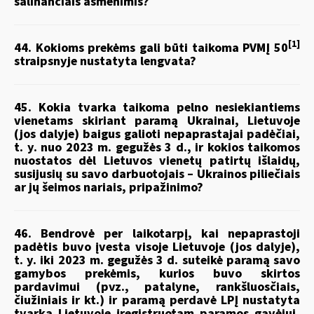
šalinančiais asmenimis?
[1]
44. Kokioms prekėms gali būti taikoma PVMĮ 50
straipsnyje nustatyta lengvata?
45. Kokia tvarka taikoma pelno nesiekiantiems
vienetams skiriant paramą Ukrainai, Lietuvoje
(jos dalyje) baigus galioti nepaprastajai padėčiai,
t. y. nuo 2023 m. gegužės 3 d., ir kokios taikomos
nuostatos dėl Lietuvos vienetų patirtų išlaidų,
susijusių su savo darbuotojais – Ukrainos piliečiais
ar jų šeimos nariais, pripažinimo?
46. Bendrovė per laikotarpį, kai nepaprastoji
padėtis buvo įvesta visoje Lietuvoje (jos dalyje),
t. y. iki 2023 m. gegužės 3 d. suteikė paramą savo
gamybos prekėmis, kurios buvo skirtos
pardavimui (pvz., patalyne, rankšluosčiais,
čiužiniais ir kt.) ir paramą perdavė LPĮ nustatyta
tvarka Lietuvoje įregistruotam paramos gavėjui,