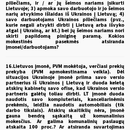
piliečiams, ir / ar jų šeimos nariams įsikurti
Lietuvoje; 3) apmoka savo darbuotojo ir jo šeimos
narių atvykimo išlaidas iš Ukrainos į Lietuvą; 4)
savo darbuotojams Ukrainos piliečiams (pvz.,
kurie negali atvykti dirbti į Lietuvą arba išvyko
atgal į Ukrainą, ar kt.) bei jų šeimos nariams nori
skirti papildomą piniginę paramą. Kokios
mokestinės pasekmės atsiranda
įmonei/darbuotojams?
16.Lietuvos įmonė, PVM mokėtoja, verčiasi prekių
prekyba (PVM apmokestinama veikla). Dėl
situacijos Ukrainoje įmonė priima savo verslo
partnerius iš Ukrainos į Lietuvą ir duoda keletą
atskirų kabinetų savo ofise, kad Ukrainos verslo
partneris galėtų toliau dirbti. LT įmonė duoda
naudotis savo kompiuteriais, kanceliarinėmis
prekėmis, leidžia naudotis automobiliais (tik
darbo tikslais). Atskirų skaitiklių nėra, įmonė
gauna bendrą sąskaitą už komunalinius
mokesčius. Ar galima komunalinių paslaugų
atskaita 100 proc.? Ar atsiranda suvartojimas