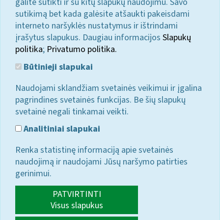
galite sutikti ir su kitų slapukų naudojimu. Savo
sutikimą bet kada galėsite atšaukti pakeisdami
interneto naršyklės nustatymus ir ištrindami
įrašytus slapukus. Daugiau informacijos
Slapukų
politika
;
Privatumo politika.
Būtinieji slapukai
Naudojami sklandžiam svetainės veikimui ir įgalina
pagrindines svetainės funkcijas. Be šių slapukų
svetainė negali tinkamai veikti.
Analitiniai slapukai
Renka statistinę informaciją apie svetainės
naudojimą ir naudojami Jūsų naršymo patirties
gerinimui.
PATVIRTINTI
Visus slapukus