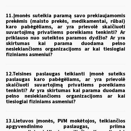
11.Įmonės suteikia paramą savo prekiaujamomis
prekėmis (maisto prekės, medikamentai, rūbai)
karo pabėgėliams, ar yra prievolė skaičiuoti
suvartojimą privatiems poreikiams tenkinti? Ar
priklauso nuo suteiktos paramos dydžio? Ar yra
skirtumas kai parama duodama pelno
nesiekiančioms organizacijoms ar kai tiesiogiai
fiziniams asmeniui?
12.Teisines paslaugas teikianti įmonė suteiks
paslaugas karo pabėgėliams, ar yra prievolė
skaičiuoti suvartojimą privatiems poreikiams
tenkinti? Ar yra skirtumas kai parama duodama
pelno nesiekiančioms organizacijoms ar kai
tiesiogiai fiziniams asmeniui?
13.Lietuvos įmonės, PVM mokėtojos, teikiančios
apgyvendinimo paslaugas, priima