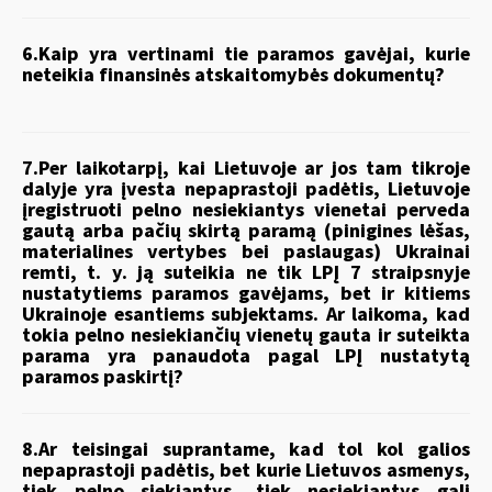
6.Kaip yra vertinami tie paramos gavėjai, kurie
neteikia finansinės atskaitomybės dokumentų?
7.
Per laikotarpį, kai Lietuvoje ar jos tam tikroje
dalyje yra įvesta nepaprastoji padėtis, Lietuvoje
įregistruoti pelno nesiekiantys vienetai perveda
gautą arba pačių skirtą paramą (pinigines lėšas,
materialines vertybes bei paslaugas) Ukrainai
remti, t. y. ją suteikia ne tik LPĮ 7 straipsnyje
nustatytiems paramos gavėjams, bet ir kitiems
Ukrainoje esantiems subjektams. Ar laikoma, kad
tokia pelno nesiekiančių vienetų gauta ir suteikta
parama yra panaudota pagal LPĮ nustatytą
paramos paskirtį?
8.Ar teisingai suprantame, kad tol kol galios
nepaprastoji padėtis, bet kurie Lietuvos asmenys,
tiek pelno siekiantys, tiek nesiekiantys gali