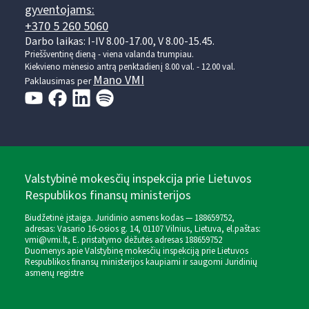
gyventojams:
+370 5 260 5060
Darbo laikas: I-IV 8.00-17.00, V 8.00-15.45.
Prieššventinę dieną - viena valanda trumpiau.
Kiekvieno mėnesio antrą penktadienį 8.00 val. - 12.00 val.
Mano VMI
Paklausimas per
Valstybinė mokesčių inspekcija prie Lietuvos
Respublikos finansų ministerijos
Biudžetinė įstaiga. Juridinio asmens kodas — 188659752,
adresas: Vasario 16-osios g. 14, 01107 Vilnius, Lietuva, el.paštas:
vmi@vmi.lt
, E. pristatymo dėžutės adresas 188659752
Duomenys apie Valstybinę mokesčių inspekciją prie Lietuvos
Respublikos finansų ministerijos kaupiami ir saugomi Juridinių
asmenų registre