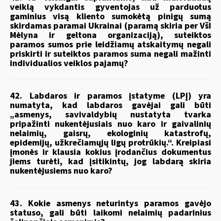
veiklą vykdantis gyventojas už parduotus
gaminius visą kliento sumokėtą pinigų sumą
skirdamas paramai Ukrainai (paramą skiria per VšI
Mėlyna ir geltona organizaciją), suteiktos
paramos sumos prie leidžiamų atskaitymų negali
priskirti ir suteiktos paramos suma negali mažinti
individualios veiklos pajamų?
42. Labdaros ir paramos įstatyme (LPĮ) yra
numatyta, kad labdaros gavėjai gali būti
„asmenys, savivaldybių nustatyta tvarka
pripažinti nukentėjusiais nuo karo ir gaivalinių
nelaimių, gaisrų, ekologinių katastrofų,
epidemijų, užkrečiamųjų ligų protrūkių.“. Kreipiasi
įmonės ir klausia kokius įrodančius dokumentus
jiems turėti, kad įsitikintų, jog labdarą skiria
nukentėjusiems nuo karo?
43. Kokie asmenys neturintys paramos gavėjo
statuso, gali būti laikomi nelaimių padarinius