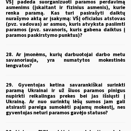
VŠĮ padeda suorganizuoti paramos perdavimą
asmenims (įskaitant ir fizinius asmenis), kurie
renka paramą. Kas turi pasirašyti daiktų
nurašymo aktą ar įsakymą: VŠĮ oficialus atstovas
(pvz. vadovas) ar asmuo, kuris atvyksta pasiimti
paramos (pvz. savanoris, kuris gabena daiktus į
paramos paskirstymo punktus)?
28. Ar įmonėms, kurių darbuotojai darbo metu
savanoriauja, yra numatytos mokestinės
lengvatos?
29. Gyventojas ketina savarankiškai surinkti
paramą Ukrainai ir už šiuos paramos pinigus
nupirkti reikalingas prekes bei jas išsiųsti į
Ukrainą. Ar nuo surinktų lėšų sumos jam gali
atsirasti pareiga sumokėti pajamų mokestį, nes
gyventojas neturi paramos gavėjo statuso?