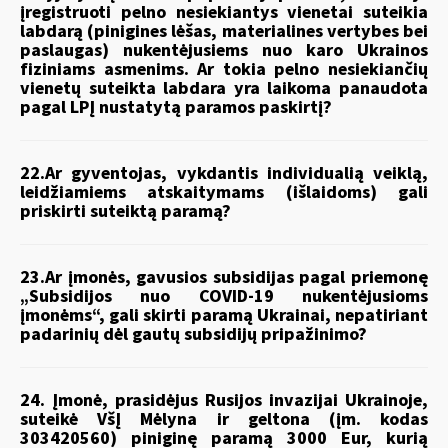
įregistruoti pelno nesiekiantys vienetai suteikia
labdarą (pinigines lėšas, materialines vertybes bei
paslaugas) nukentėjusiems nuo karo Ukrainos
fiziniams asmenims. Ar tokia pelno nesiekiančių
vienetų suteikta labdara yra laikoma panaudota
pagal LPĮ nustatytą paramos paskirtį?
22.Ar gyventojas, vykdantis individualią veiklą,
leidžiamiems atskaitymams (išlaidoms) gali
priskirti suteiktą paramą?
23.Ar įmonės, gavusios subsidijas pagal priemonę
„Subsidijos nuo COVID-19 nukentėjusioms
įmonėms“, gali skirti paramą Ukrainai, nepatiriant
padarinių dėl gautų subsidijų pripažinimo?
24. Įmonė, prasidėjus Rusijos invazijai Ukrainoje,
suteikė VšĮ Mėlyna ir geltona (įm. kodas
303420560) piniginę paramą 3000 Eur, kurią