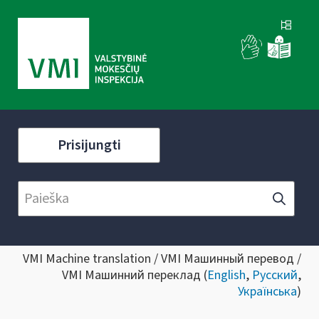
Prisijungti
VMI Machine translation / VMI Машинный перевод /
VMI Машинний переклад (
English
,
Русский
,
Українська
)