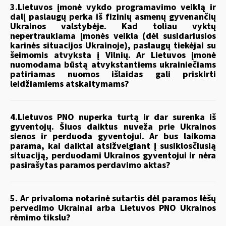
3.Lietuvos įmonė vykdo programavimo veiklą ir
dalį paslaugų perka iš fizinių asmenų gyvenančių
Ukrainos valstybėje. Kad toliau vyktų
nepertraukiama įmonės veikla (dėl susidariusios
karinės situacijos Ukrainoje), paslaugų tiekėjai su
šeimomis atvyksta į Vilnių. Ar Lietuvos įmonė
nuomodama būstą atvykstantiems ukrainiečiams
patiriamas nuomos išlaidas gali priskirti
leidžiamiems atskaitymams?
4.Lietuvos PNO nuperka turtą ir dar surenka iš
gyventojų. Šiuos daiktus nuveža prie Ukrainos
sienos ir perduoda gyventojui. Ar bus laikoma
parama, kai daiktai atsižvelgiant į susiklosčiusią
situaciją, perduodami Ukrainos gyventojui ir nėra
pasirašytas paramos perdavimo aktas?
5. Ar privaloma notarinė sutartis dėl paramos lėšų
pervedimo Ukrainai arba Lietuvos PNO Ukrainos
rėmimo tikslu?