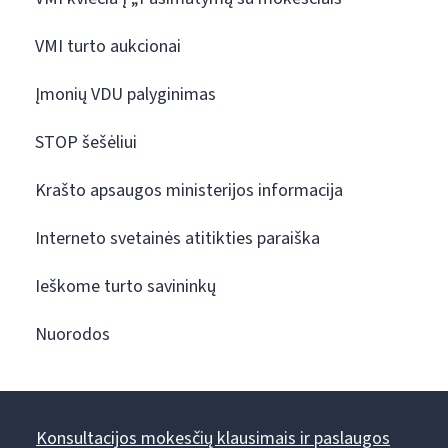
VMI turto aukcionai
Įmonių VDU palyginimas
STOP šešėliui
Krašto apsaugos ministerijos informacija
Interneto svetainės atitikties paraiška
Ieškome turto savininkų
Nuorodos
Konsultacijos mokesčių klausimais ir paslaugos