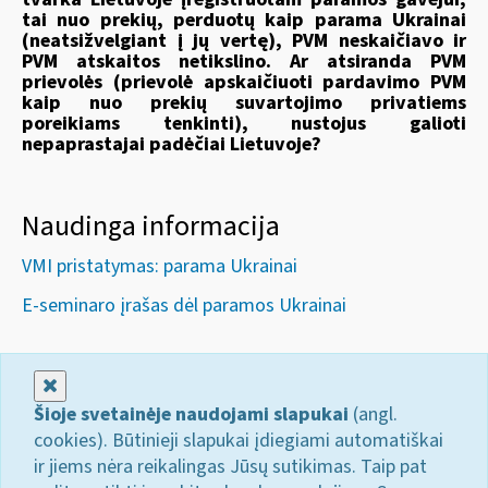
tai nuo prekių, perduotų kaip parama Ukrainai
(neatsižvelgiant į jų vertę), PVM neskaičiavo ir
PVM atskaitos netikslino. Ar atsiranda PVM
prievolės (prievolė apskaičiuoti pardavimo PVM
kaip nuo prekių suvartojimo privatiems
poreikiams tenkinti), nustojus galioti
nepaprastajai padėčiai Lietuvoje?
Naudinga informacija
VMI pristatymas: parama Ukrainai
E-seminaro įrašas dėl paramos Ukrainai
Uždaryti
Šioje svetainėje naudojami slapukai
(angl.
cookies). Būtinieji slapukai įdiegiami automatiškai
ir jiems nėra reikalingas Jūsų sutikimas. Taip pat