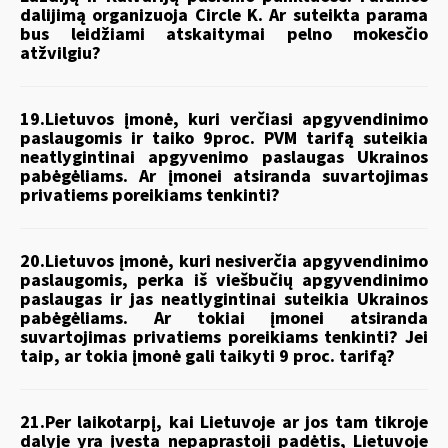
dalijimą organizuoja Circle K. Ar suteikta parama
bus leidžiami atskaitymai pelno mokesčio
atžvilgiu?
19.Lietuvos įmonė, kuri verčiasi apgyvendinimo
paslaugomis ir taiko 9proc. PVM tarifą suteikia
neatlygintinai apgyvenimo paslaugas Ukrainos
pabėgėliams. Ar įmonei atsiranda suvartojimas
privatiems poreikiams tenkinti?
20.Lietuvos įmonė, kuri nesiverčia apgyvendinimo
paslaugomis, perka iš viešbučių apgyvendinimo
paslaugas ir jas neatlygintinai suteikia Ukrainos
pabėgėliams. Ar tokiai įmonei atsiranda
suvartojimas privatiems poreikiams tenkinti? Jei
taip, ar tokia įmonė gali taikyti 9 proc. tarifą?
21.Per laikotarpį, kai Lietuvoje ar jos tam tikroje
dalyje yra įvesta nepaprastoji padėtis, Lietuvoje