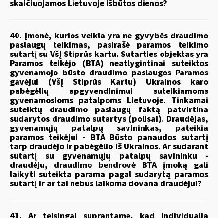
skaičiuojamos Lietuvoje išbūtos dienos?
40. Įmonė, kurios veikla yra ne gyvybės draudimo
paslaugų teikimas, pasirašė paramos teikimo
sutartį su VšĮ Stiprūs kartu. Sutarties objektas yra
Paramos teikėjo (BTA) neatlygintinai suteiktos
gyvenamojo būsto draudimo paslaugos Paramos
gavėjui (VšĮ Stiprūs Kartu) Ukrainos karo
pabėgėlių apgyvendinimui suteikiamoms
gyvenamosioms patalpoms Lietuvoje. Tinkamai
suteiktų draudimo paslaugų faktą patvirtina
sudarytos draudimo sutartys (polisai). Draudėjas,
gyvenamųjų patalpų savininkas, pateikia
paramos teikėjui - BTA Būsto panaudos sutartį
tarp draudėjo ir pabėgėlio iš Ukrainos. Ar sudarant
sutartį su gyvenamųjų patalpų savininku -
draudėju, draudimo bendrovė BTA įmoką gali
laikyti suteikta parama pagal sudarytą paramos
sutartį ir ar tai nebus laikoma dovana draudėjui?
41. Ar teisingai suprantame, kad individualią