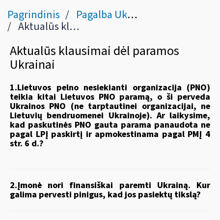
Pagrindinis
Pagalba Ukrainai
Aktualūs klausimai dėl paramos Ukrainai ir sankcijų Rusijai
Aktualūs klausimai dėl paramos
Ukrainai
1.Lietuvos pelno nesiekianti organizacija (PNO)
teikia kitai Lietuvos PNO paramą, o ši perveda
Ukrainos PNO (ne tarptautinei organizacijai, ne
Lietuvių bendruomenei Ukrainoje). Ar laikysime,
kad paskutinės PNO gauta parama panaudota ne
pagal LPĮ paskirtį ir apmokestinama pagal PMĮ 4
str. 6 d.?
2.Įmonė nori finansiškai paremti Ukrainą. Kur
galima pervesti pinigus, kad jos pasiektų tikslą?