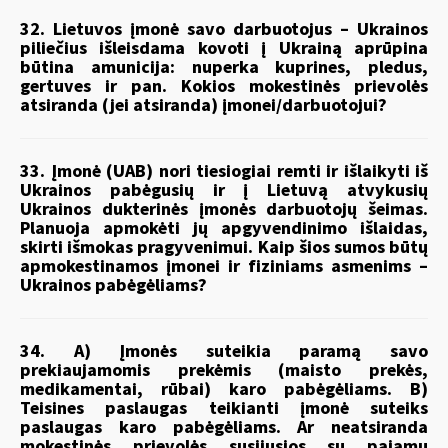
32. Lietuvos įmonė savo darbuotojus – Ukrainos
piliečius išleisdama kovoti į Ukrainą aprūpina
būtina amunicija: nuperka kuprines, pledus,
gertuves ir pan. Kokios mokestinės prievolės
atsiranda (jei atsiranda) įmonei/darbuotojui?
33. Įmonė (UAB) nori tiesiogiai remti ir išlaikyti iš
Ukrainos pabėgusių ir į Lietuvą atvykusių
Ukrainos dukterinės įmonės darbuotojų šeimas.
Planuoja apmokėti jų apgyvendinimo išlaidas,
skirti išmokas pragyvenimui. Kaip šios sumos būtų
apmokestinamos įmonei ir fiziniams asmenims –
Ukrainos pabėgėliams?
34. A) Įmonės suteikia paramą savo
prekiaujamomis prekėmis (maisto prekės,
medikamentai, rūbai) karo pabėgėliams. B)
Teisines paslaugas teikianti įmonė suteiks
paslaugas karo pabėgėliams. Ar neatsiranda
mokestinės prievolės susijusios su pajamų