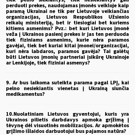
perduoti prekes, naudojamas įmonės veikloje kaip
paramą Ukrainai ne tik per Lietuvoje veikiančias
organizacijas, Lietuvos Respublikos Užsienio
reikalų ministeriją, bet ir tiesiogiai bet kuriems
kitiems asmenims? Pvz.: bet kuri Lietuvos įmonė
veža į Ukrainos pasienį prekes ir jas ten perduoda
tiek fiziniams asmenims, kurie nėra paramos
gavėjai, tiek bet kuriai kitai įmonei/organizacijai,
kuri nėra labdaros, paramos gavėja? Tai galėtų
būti Lietuvos įmonių partneriai įsikūrę Ukrainoje
ar Lenkijoje, tiek fiziniai asmenys?
9. Ar bus laikoma suteikta parama pagal LPĮ, kai
pelno nesiekiantis vienetas į Ukrainą siunčia
medikamentus?
10.Nuolatiniam Lietuvos gyventojui, kuris yra
Ukrainos pilietis darbdavys apmoka grįžimą į
tėvynę dėl visuotinės mobilizacijos. Ar apmokėtos
grįžimo išlaidos darbuotojui bus pajamos natūra?