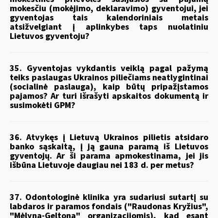
mokesčiu (mokėjimo, deklaravimo) gyventojui, jei
gyventojas tais kalendoriniais metais
atsižvelgiant į aplinkybes taps nuolatiniu
Lietuvos gyventoju?
35. Gyventojas vykdantis veiklą pagal pažymą
teiks paslaugas Ukrainos piliečiams neatlygintinai
(socialinė paslauga), kaip būtų pripažįstamos
pajamos? Ar turi išrašyti apskaitos dokumentą ir
susimokėti GPM?
36. Atvykęs į Lietuvą Ukrainos pilietis atsidaro
banko sąskaitą, į ją gauna paramą iš Lietuvos
gyventojų. Ar ši parama apmokestinama, jei jis
išbūna Lietuvoje daugiau nei 183 d. per metus?
37. Odontologinė klinika yra sudariusi sutartį su
labdaros ir paramos fondais ("Raudonas Kryžius",
"Mėlyna-Geltona" organizacijomis), kad esant