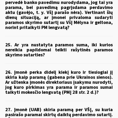
pervedė banko pavedimu nurodydama, jog tai yra
parama, bei pavedimą pagrįsdama perdavimo
aktu (gavėjo, t. y. VšĮ parašo nėra). Vertinant šių
dienų situaciją, ar įmonei privaloma sudaryti
paramos skyrimo sutartį su VšĮ Mėlyna ir geltona,
norint pritaikyti PM lengvatą?
25. Ar yra nustatyta paramos suma, iki kurios
nereikia papildomai teikti rašytinės paramos
skyrimo sutarties?
26. Įmonė perka didelį kiekį kuro ir tiesiogiai jį
skiria kaip paramą (gabena prie Ukrainos sienos).
Ar užtenka įmonės direktoriaus įsakymu nurodyti,
jog kuro pirkimas yra parama ir paramos sumai
taikyti mokesčio lengvatą (PMĮ 28 str. 2 d.)?
27. Įmonė (UAB) skiria paramą per VŠĮ, su kuria
pasirašo paramai skirtų daiktų perdavimo sutartį.