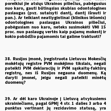
poreikiui jie atsiųs Ukrainos piliečius, pabėgusius
nuo karo, gauti būtinąsias skubias odontologines
paslaugas (pvz. sutaisyti dantį, dantį išrauti ir
pan.). Ar teikiant neatlygintinai (klinikos lėšomis)
odontologines paslaugas Ukrainos piliečiui,
pabėgusiam nuo karo, neteks susimokėti VMI 15
proc. nuo paslaugų vertės kaip pajamų mokestį ir
kokio pobūdžio pajamomis tai galime traktuoti?
38. Rusijos įmonė, įregistruota Lietuvos Mokesčių
mokėtojų registre PVM mokėjimo tikslais, negali
pateikti PVM deklaracijų ir PVM sąskaitų-faktūrų
registrų, nes iš Rusijos negauna duomenų. Ką
daryti įmonei, jeigu negali pateikti minėtų
duomenų?
39. Ar dėl karo Ukrainoje į Lietuvą atvykusiems
ukrainiečiams, pagal GPMĮ 4 str. 1 dalies 3 arba 4
punktus vertinant jų rezidavimo statusą, yra