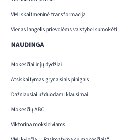
VMI skaitmeninė transformacija
Vienas langelis prievolėms valstybei sumokėti
NAUDINGA
Mokesčiai ir jų dydžiai
Atsiskaitymas grynaisiais pinigais
Dažniausiai užduodami klausimai
Mokesčių ABC
Viktorina moksleiviams
VMI kviečia į „Pasimatymą su mokesčiais“