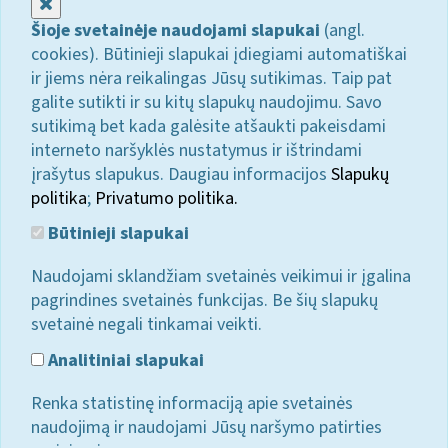
Uždaryti
Šioje svetainėje naudojami slapukai
(angl.
cookies). Būtinieji slapukai įdiegiami automatiškai
ir jiems nėra reikalingas Jūsų sutikimas. Taip pat
galite sutikti ir su kitų slapukų naudojimu. Savo
sutikimą bet kada galėsite atšaukti pakeisdami
interneto naršyklės nustatymus ir ištrindami
įrašytus slapukus. Daugiau informacijos
Slapukų
politika
;
Privatumo politika.
Būtinieji slapukai
Naudojami sklandžiam svetainės veikimui ir įgalina
pagrindines svetainės funkcijas. Be šių slapukų
svetainė negali tinkamai veikti.
Analitiniai slapukai
Renka statistinę informaciją apie svetainės
naudojimą ir naudojami Jūsų naršymo patirties