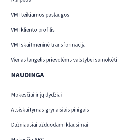
VMI teikiamos paslaugos
VMI kliento profilis
VMI skaitmeninė transformacija
Vienas langelis prievolėms valstybei sumokėti
NAUDINGA
Mokesčiai ir jų dydžiai
Atsiskaitymas grynaisiais pinigais
Dažniausiai užduodami klausimai
Mokesčių ABC