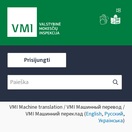
Prisijungti
VMI Machine translation / VMI Машинный перевод /
VMI Машинний переклад (
English
,
Русский
,
Українська
)