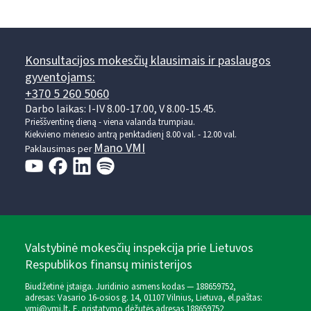
Konsultacijos mokesčių klausimais ir paslaugos
gyventojams:
+370 5 260 5060
Darbo laikas: I-IV 8.00-17.00, V 8.00-15.45.
Prieššventinę dieną - viena valanda trumpiau.
Kiekvieno mėnesio antrą penktadienį 8.00 val. - 12.00 val.
Mano VMI
Paklausimas per
Valstybinė mokesčių inspekcija prie Lietuvos
Respublikos finansų ministerijos
Biudžetinė įstaiga. Juridinio asmens kodas — 188659752,
adresas: Vasario 16-osios g. 14, 01107 Vilnius, Lietuva, el.paštas:
vmi@vmi.lt
, E. pristatymo dėžutės adresas 188659752