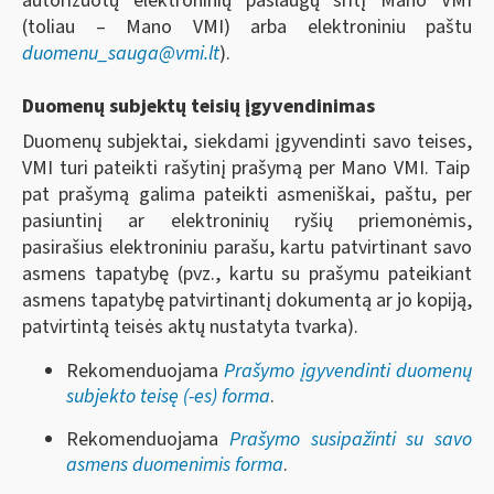
autorizuotų elektroninių paslaugų sritį Mano VMI
(toliau
–
Mano VMI)
arba
elektroniniu paštu
duomenu_sauga@vmi.lt
).
Duomenų subjektų teisių įgyvendinimas
Duomenų subjektai, siekdami įgyvendinti savo teises,
VMI turi
pateikti rašytinį prašymą per Mano VMI. Taip
pat prašymą galima pateikti asmeniškai, paštu, per
pasiuntinį ar elektroninių ryšių priemonėmis,
pasirašius elektroniniu parašu, kartu
patvirtinant savo
asmens tapatybę (pvz., kartu su prašymu pateikiant
asmens tapatybę patvirtinantį dokumentą ar jo kopiją,
patvirtintą teisės aktų nustatyta tvarka).
Rekomenduojama
Prašymo įgyvendinti duomenų
subjekto teisę (-es) forma
.
Rekomenduojama
Prašymo susipažinti su savo
asmens duomenimis forma
.