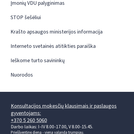
Įmonių VDU palyginimas
STOP šešėliui
Krašto apsaugos ministerijos informacija
Interneto svetainės atitikties paraiška
Ieškome turto savininkų
Nuorodos
Konsultacijos mokesčių klausimais ir paslaugos
gyventojams:
+370 5 260 5060
Darbo laikas: I-IV 8.00-17.00, V 8.00-15.45.
Prieššventinę dieną - viena valanda trumpiau.