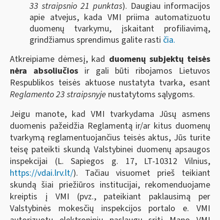
33 straipsnio 21 punktas
). Daugiau informacijos
apie atvejus, kada VMI priima automatizuotu
duomenų tvarkymu, įskaitant profiliavimą,
grindžiamus sprendimus galite rasti
čia.
Atkreipiame dėmesį, kad
duomenų subjektų teisės
nėra absoliučios
ir gali būti ribojamos Lietuvos
Respublikos teisės aktuose nustatyta tvarka, esant
Reglamento 23 straipsnyje
nustatytoms sąlygoms.
Jeigu manote, kad VMI tvarkydama Jūsų asmens
duomenis pažeidžia Reglamentą ir/ar kitus duomenų
tvarkymą reglamentuojančius teisės aktus, Jūs turite
teisę pateikti skundą Valstybinei duomenų apsaugos
inspekcijai (L. Sapiegos g. 17, LT-10312 Vilnius,
https://vdai.lrv.lt/
). Tačiau visuomet prieš teikiant
skundą šiai priežiūros institucijai, rekomenduojame
kreiptis į VMI (pvz.,
pateikiant paklausimą per
Valstybinės mokesčių inspekcijos portalo e. VMI