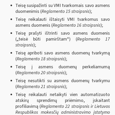
Teisę susipažinti su VMI tvarkomais savo asmens
duomenimis (
Reglamento 15 straipsnis
);
Teisę reikalauti ištaisyti VMI tvarkomus savo
asmens duomenis (
Reglamento 16 straipsnis
);
Teisę prašyti ištrinti savo asmens duomenis
(„teisė būti pamirštam“)
(
Reglamento 17
straipsnis
)
;
Teisę apriboti savo asmens duomenų tvarkymą
(
Reglamento 18 straipsnis
);
Teisę į asmens duomenų perkeliamumą
(
Reglamento 20 straipsnis
);
Teisę nesutikti su asmens duomenų tvarkymu
(
Reglamento 21
straipsnis
);
Teisę reikalauti netaikyti vien automatizuoto
atskirų sprendimų priėmimo, įskaitant
profiliavimą (
Reglamento 22 straipsnis ir
Lietuvos
Respublikos mokesčių administravimo įstatymo