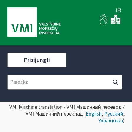
Prisijungti
VMI Machine translation / VMI Машинный перевод /
VMI Машинний переклад (
English
,
Русский
,
Українська
)