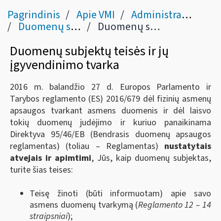
Pagrindinis
Apie VMI
Administracinė informacija
Duomenų sauga
Duomenų subjektų teisės ir jų įgyvendinimo tvarka
Duomenų subjektų teisės ir jų
įgyvendinimo tvarka
2016 m. balandžio 27 d. Europos Parlamento ir
Tarybos reglamento (ES) 2016/679 dėl fizinių asmenų
apsaugos tvarkant asmens duomenis ir dėl laisvo
tokių duomenų judėjimo ir kuriuo panaikinama
Direktyva 95/46/EB (Bendrasis duomenų apsaugos
reglamentas) (toliau – Reglamentas)
nustatytais
atvejais ir apimtimi
, Jūs, kaip duomenų subjektas,
turite šias teises:
Teisę žinoti (būti informuotam) apie savo
asmens duomenų tvarkymą (
Reglamento
12 – 14
straipsniai
);