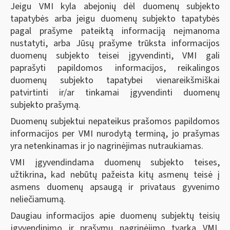
Jeigu VMI kyla abejonių dėl duomenų subjekto
tapatybės arba jeigu duomenų subjekto tapatybės
pagal prašyme pateiktą informaciją neįmanoma
nustatyti, arba Jūsų prašyme trūksta informacijos
duomenų subjekto teisei įgyvendinti, VMI gali
paprašyti papildomos informacijos, reikalingos
duomenų subjekto tapatybei vienareikšmiškai
patvirtinti ir/ar tinkamai įgyvendinti duomenų
subjekto prašymą.
Duomenų subjektui nepateikus prašomos papildomos
informacijos per VMI nurodytą terminą, jo prašymas
yra netenkinamas ir jo nagrinėjimas nutraukiamas.
VMI įgyvendindama duomenų subjekto teises,
užtikrina, kad nebūtų pažeista kitų asmenų teisė į
asmens duomenų apsaugą ir privataus gyvenimo
neliečiamumą.
Daugiau informacijos apie duomenų subjektų teisių
įgyvendinimo ir prašymų nagrinėjimo tvarką VMI,