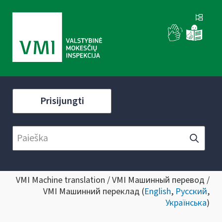
Prisijungti
VMI Machine translation / VMI Машинный перевод /
VMI Машинний переклад (
English
,
Русский
,
Українська
)