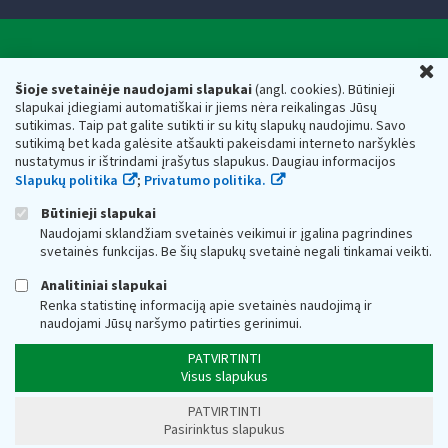
Valstybinė mokesčių inspekcija prie Lietuvos
U
Respublikos finansų ministerijos
Šioje svetainėje naudojami slapukai
(angl. cookies). Būtinieji
slapukai įdiegiami automatiškai ir jiems nėra reikalingas Jūsų
Biudžetinė įstaiga. Juridinio asmens kodas — 188659752,
sutikimas. Taip pat galite sutikti ir su kitų slapukų naudojimu. Savo
adresas: Vasario 16-osios g. 14, 01107 Vilnius, Lietuva, el.paštas:
sutikimą bet kada galėsite atšaukti pakeisdami interneto naršyklės
vmi@vmi.lt
, E. pristatymo dėžutės adresas 188659752
nustatymus ir ištrindami įrašytus slapukus. Daugiau informacijos
Duomenys apie Valstybinę mokesčių inspekciją prie Lietuvos
Slapukų politika
;
Privatumo politika.
Respublikos finansų ministerijos kaupiami ir saugomi Juridinių
asmenų registre
Būtinieji slapukai
Naudojami sklandžiam svetainės veikimui ir įgalina pagrindines
svetainės funkcijas. Be šių slapukų svetainė negali tinkamai veikti.
Analitiniai slapukai
Renka statistinę informaciją apie svetainės naudojimą ir
naudojami Jūsų naršymo patirties gerinimui.
PATVIRTINTI
Visus slapukus
PATVIRTINTI
Pasirinktus slapukus