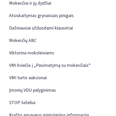
Mokesčiai ir jų dydžiai
Atsiskaitymas grynaisiais pinigais
Dažniausiai užduodami klausimai
Mokesčių ABC
Viktorina moksleiviams
VMI kviečia į „Pasimatymą su mokesčiais“
VMI turto aukcionai
Įmonių VDU palyginimas
STOP šešėliui
Krašto apsaugos ministerijos informacija