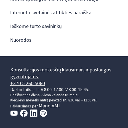
Interneto svetainės atitikties paraiška
Ieškome turto savininkų
Nuorodos
Konsultacijos mokesčių klausimais ir paslaugos
gyventojams:
+370 5 260 5060
Darbo laikas: I-IV 8.00-17.00, V 8.00-15.45.
Prieššventinę dieną - viena valanda trumpiau.
Kiekvieno mėnesio antrą penktadienį 8.00 val. - 12.00 val.
Mano VMI
Paklausimas per