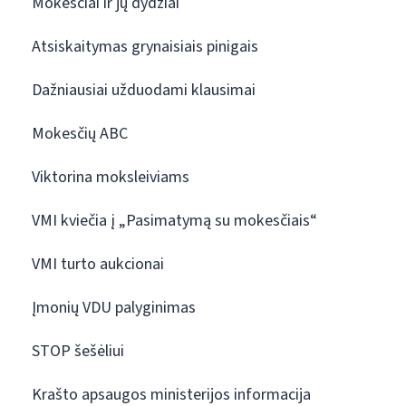
Mokesčiai ir jų dydžiai
Atsiskaitymas grynaisiais pinigais
Dažniausiai užduodami klausimai
Mokesčių ABC
Viktorina moksleiviams
VMI kviečia į „Pasimatymą su mokesčiais“
VMI turto aukcionai
Įmonių VDU palyginimas
STOP šešėliui
Krašto apsaugos ministerijos informacija