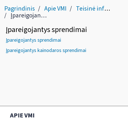
Pagrindinis
Apie VMI
Teisinė informacija
Įpareigojantys sprendimai
Įpareigojantys sprendimai
Įpareigojantys sprendimai
Įpareigojantys kainodaros sprendimai
APIE VMI