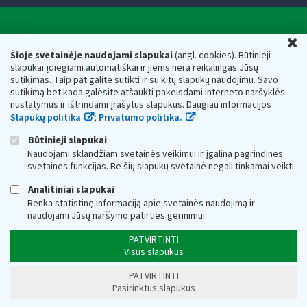
Valstybinė mokesčių inspekcija prie Lietuvos
U
Respublikos finansų ministerijos
Šioje svetainėje naudojami slapukai
(angl. cookies). Būtinieji
slapukai įdiegiami automatiškai ir jiems nėra reikalingas Jūsų
Biudžetinė įstaiga. Juridinio asmens kodas — 188659752,
sutikimas. Taip pat galite sutikti ir su kitų slapukų naudojimu. Savo
adresas: Vasario 16-osios g. 14, 01107 Vilnius, Lietuva, el.paštas:
sutikimą bet kada galėsite atšaukti pakeisdami interneto naršyklės
vmi@vmi.lt
, E. pristatymo dėžutės adresas 188659752
nustatymus ir ištrindami įrašytus slapukus. Daugiau informacijos
Duomenys apie Valstybinę mokesčių inspekciją prie Lietuvos
Slapukų politika
;
Privatumo politika.
Respublikos finansų ministerijos kaupiami ir saugomi Juridinių
asmenų registre
Būtinieji slapukai
Naudojami sklandžiam svetainės veikimui ir įgalina pagrindines
svetainės funkcijas. Be šių slapukų svetainė negali tinkamai veikti.
Analitiniai slapukai
Renka statistinę informaciją apie svetainės naudojimą ir
naudojami Jūsų naršymo patirties gerinimui.
PATVIRTINTI
Visus slapukus
PATVIRTINTI
Pasirinktus slapukus