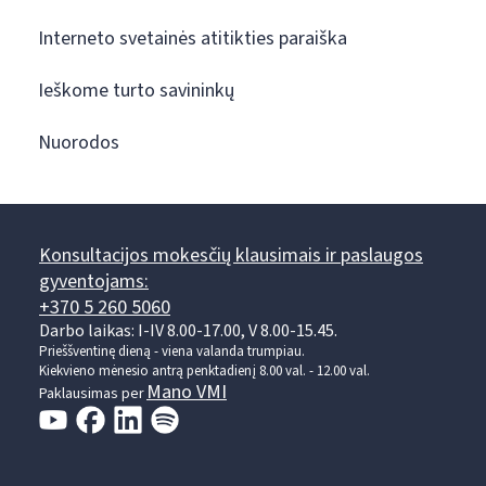
Interneto svetainės atitikties paraiška
Ieškome turto savininkų
Nuorodos
Konsultacijos mokesčių klausimais ir paslaugos
gyventojams:
+370 5 260 5060
Darbo laikas: I-IV 8.00-17.00, V 8.00-15.45.
Prieššventinę dieną - viena valanda trumpiau.
Kiekvieno mėnesio antrą penktadienį 8.00 val. - 12.00 val.
Mano VMI
Paklausimas per