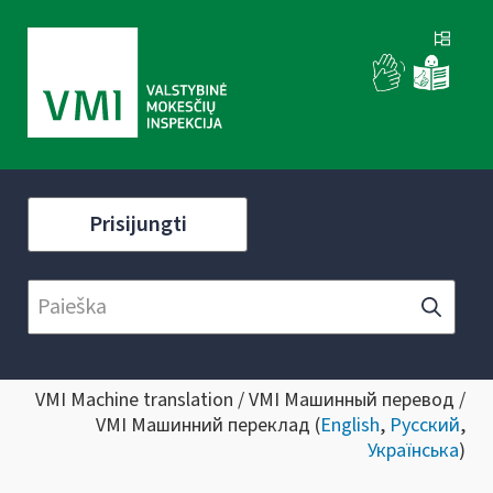
Prisijungti
VMI Machine translation / VMI Машинный перевод /
VMI Машинний переклад (
English
,
Русский
,
Українська
)