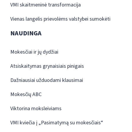
VMI skaitmeninė transformacija
Vienas langelis prievolėms valstybei sumokėti
NAUDINGA
Mokesčiai ir jų dydžiai
Atsiskaitymas grynaisiais pinigais
Dažniausiai užduodami klausimai
Mokesčių ABC
Viktorina moksleiviams
VMI kviečia į „Pasimatymą su mokesčiais“