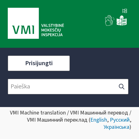
Prisijungti
VMI Machine translation / VMI Машинный перевод /
VMI Машинний переклад (
English
,
Русский
,
Українська
)