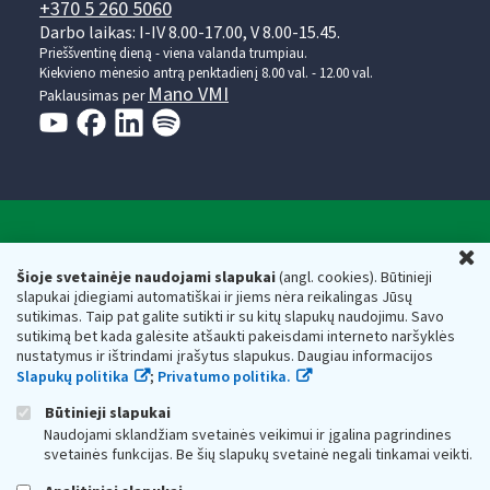
+370 5 260 5060
Darbo laikas: I-IV 8.00-17.00, V 8.00-15.45.
Prieššventinę dieną - viena valanda trumpiau.
Kiekvieno mėnesio antrą penktadienį 8.00 val. - 12.00 val.
Mano VMI
Paklausimas per
Valstybinė mokesčių inspekcija prie Lietuvos
U
Respublikos finansų ministerijos
Šioje svetainėje naudojami slapukai
(angl. cookies). Būtinieji
slapukai įdiegiami automatiškai ir jiems nėra reikalingas Jūsų
Biudžetinė įstaiga. Juridinio asmens kodas — 188659752,
sutikimas. Taip pat galite sutikti ir su kitų slapukų naudojimu. Savo
adresas: Vasario 16-osios g. 14, 01107 Vilnius, Lietuva, el.paštas:
sutikimą bet kada galėsite atšaukti pakeisdami interneto naršyklės
vmi@vmi.lt
, E. pristatymo dėžutės adresas 188659752
nustatymus ir ištrindami įrašytus slapukus. Daugiau informacijos
Duomenys apie Valstybinę mokesčių inspekciją prie Lietuvos
Slapukų politika
;
Privatumo politika.
Respublikos finansų ministerijos kaupiami ir saugomi Juridinių
asmenų registre
Būtinieji slapukai
Naudojami sklandžiam svetainės veikimui ir įgalina pagrindines
svetainės funkcijas. Be šių slapukų svetainė negali tinkamai veikti.