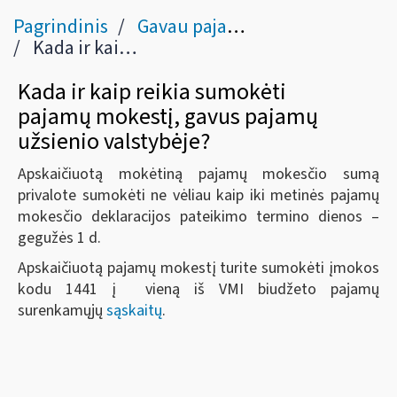
Pagrindinis
Gavau pajamų užsienyje
Kada ir kaip reikia sumokėti pajamų mokestį, gavus pajamų užsienio valstybėje?
Kada ir kaip reikia sumokėti
pajamų mokestį, gavus pajamų
užsienio valstybėje?
Apskaičiuotą mokėtiną pajamų mokesčio sumą
privalote sumokėti ne vėliau kaip iki metinės pajamų
mokesčio deklaracijos pateikimo termino dienos –
gegužės 1 d.
Apskaičiuotą pajamų mokestį turite sumokėti įmokos
kodu 1441 į vieną iš VMI biudžeto pajamų
surenkamųjų
sąskaitų
.