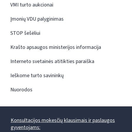
VMI turto aukcionai
Įmonių VDU palyginimas
STOP šešėliui
Krašto apsaugos ministerijos informacija
Interneto svetainės atitikties paraiška
Ieškome turto savininkų
Nuorodos
Konsultacijos mokesčių klausimais ir paslaugos
gyventojams: