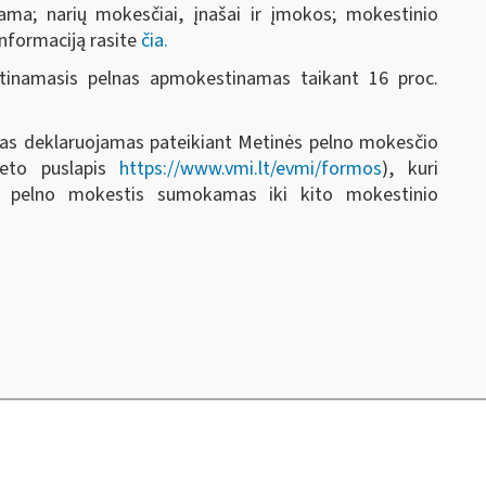
rama; narių mokesčiai, įnašai ir įmokos; mokestinio
informaciją rasite
čia.
stinamasis pelnas apmokestinamas taikant 16 proc.
as deklaruojamas pateikiant Metinės pelno mokesčio
neto puslapis
https://www.vmi.lt/evmi/formos
), kuri
ei pelno mokestis sumokamas iki kito mokestinio