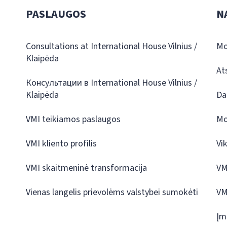
PASLAUGOS
N
Consultations at International House Vilnius /
Mo
Klaipėda
At
Консультации в International House Vilnius /
Klaipėda
Da
VMI teikiamos paslaugos
Mo
VMI kliento profilis
Vi
VMI skaitmeninė transformacija
VM
Vienas langelis prievolėms valstybei sumokėti
VM
Įm