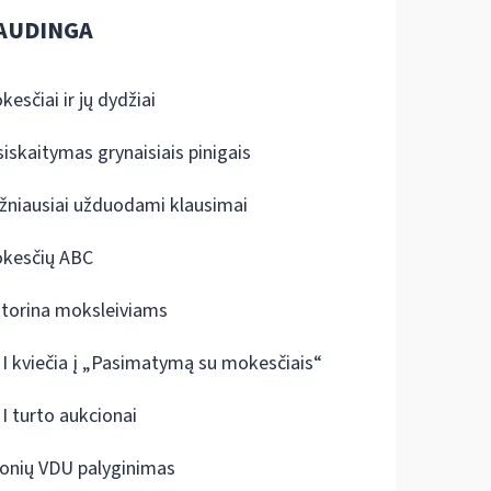
AUDINGA
kesčiai ir jų dydžiai
siskaitymas grynaisiais pinigais
žniausiai užduodami klausimai
kesčių ABC
ktorina moksleiviams
I kviečia į „Pasimatymą su mokesčiais“
I turto aukcionai
onių VDU palyginimas