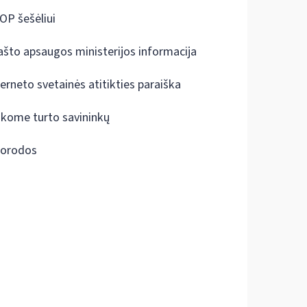
OP šešėliui
ašto apsaugos ministerijos informacija
terneto svetainės atitikties paraiška
škome turto savininkų
orodos