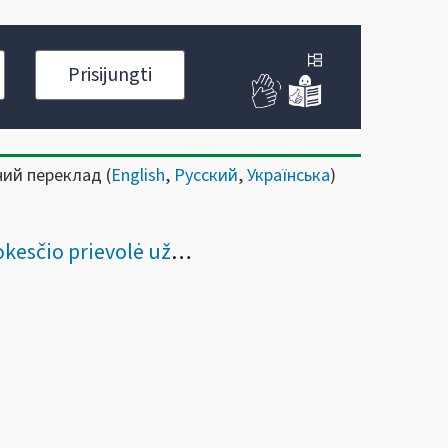
Prisijungti
ний переклад (
English
,
Русский
,
Українська
)
ievolė užsienio juridiniams asmenims