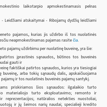
mokestinio laikotarpio apmokestinamasis pelnas
Leidžiami atskaitymai - Ribojamų dydžių leidžiami
ieneto pajamos, kurias jis uždirbo iš tos nuolatinės
okesčiu neapmokestinamas pajamas rasite
čia
.
neto pajamų uždirbimu per nuolatinę buveinę, yra šie:
 patirtos įprastinės sąnaudos, būtinos tos buveinės
udai gauti ir
einę faktiškai patirtos sąnaudos, kurios yra tiesiogiai
nę buveinę, arba tokių sąnaudų dalis, apskaičiuojama
o pajamų ir tos nuolatinės buveinės pajamų santykį.
ms priskiriamos šios sąnaudos: ilgalaikio turto
ikio materialiojo turto eksploatavimo; remonto ir
 reprezentacijos; natūralios netekties nuostoliai;
uotojų ir jų šeimos narių naudai; specialieji kredito