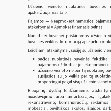
Užsienio vieneto nuolatinės buveinės 
apskaičiuojamas taip:
Pajamos — Neapmokestinamosios pajamos - 
atskaitymai = Apmokestinamasis pelnas.
Nuolatinei buveinei priskiriamos užsienio v
buveinės veiklos. Informaciją apie pelno m
Leidžiami atskaitymai, susiję su užsienio vie
pačios nuolatinės buveinės faktiškai
pajamoms uždirbti ar jos ekonominei na
užsienio vieneto ne per tą nuolatinę buv
susijusios su jo veikla per tą nuolati
proporcingai pagal visų užsienio vienet
Ribojamų dydžių leidžiamiems atskaityma
nusidėvėjimo arba amortizacijos; ilgala
rekonstravimo; komandiruočių; reklamos ir
mokesčiai; beviltiškos skolos; išlaidos darb