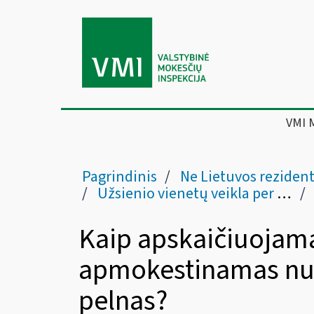
VMI 
Pagrindinis
Ne Lietuvos rezidentams ir grįžtantie
Užsienio vienetų veikla per nuolatines buveines
Kaip apskaičiuojamas
apmokestinamas nuo
pelnas?