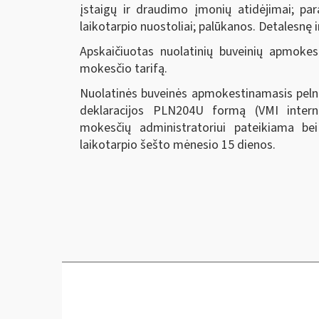
įstaigų ir draudimo įmonių atidėjimai; pa
laikotarpio nuostoliai; palūkanos. Detalesnę 
Apskaičiuotas nuolatinių buveinių apmoke
mokesčio tarifą.
Nuolatinės buveinės apmokestinamasis peln
deklaracijos PLN204U formą (VMI inter
mokesčių administratoriui pateikiama b
laikotarpio šešto mėnesio 15 dienos.