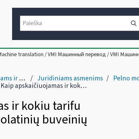
Machine translation / VMI Машинный перевод / VMI Машин
ms į Lietuvą
Juridiniams asmenims
Pelno mokesčio pr
Kaip apskaičiuojamas ir kokiu tarifu apmokestinamas nuolatinių buveinių pelnas?
 ir kokiu tarifu
latinių buveinių