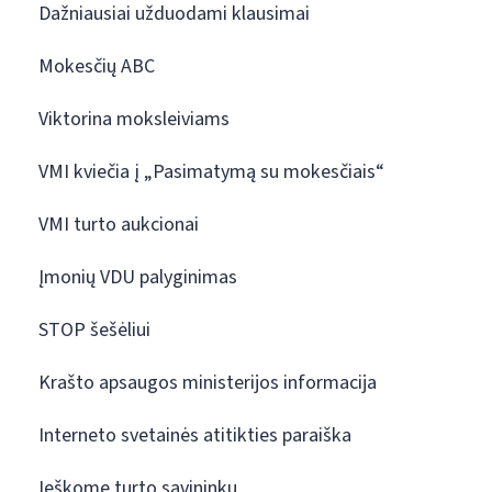
Dažniausiai užduodami klausimai
Mokesčių ABC
Viktorina moksleiviams
VMI kviečia į „Pasimatymą su mokesčiais“
VMI turto aukcionai
Įmonių VDU palyginimas
STOP šešėliui
Krašto apsaugos ministerijos informacija
Interneto svetainės atitikties paraiška
Ieškome turto savininkų