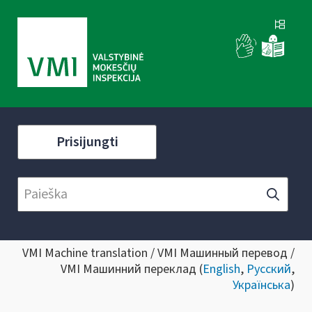
Prisijungti
VMI Machine translation / VMI Машинный перевод /
VMI Машинний переклад (
English
,
Русский
,
Українська
)