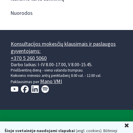
Nuorodos
Konsultacijos mokesčių klausimais ir paslaugos
gyventojams:
+370 5 260 5060
Darbo laikas: I-IV 8.00-17.00, V 8.00-15.45.
Prieššventinę dieną - viena valanda trumpiau.
Kiekvieno mėnesio antrą penktadienį 8.00 val. - 12.00 val.
Mano VMI
Paklausimas per
Valstybinė mokesčių inspekcija prie Lietuvos
U
Respublikos finansų ministerijos
Šioje svetainėje naudojami slapukai
(angl. cookies). Būtinieji