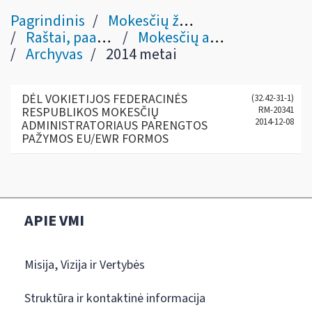
Pagrindinis
Mokesčių žinynas
Raštai, paaiškinimai
Mokesčių administravimo klausimais
Archyvas
2014 metai
DĖL VOKIETIJOS FEDERACINĖS
(32.42-31-1)
RESPUBLIKOS MOKESČIŲ
RM-20341
2014-12-08
ADMINISTRATORIAUS PARENGTOS
PAŽYMOS EU/EWR FORMOS
APIE VMI
Misija, Vizija ir Vertybės
Struktūra ir kontaktinė informacija