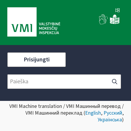
Prisijungti
VMI Machine translation / VMI Машинный перевод /
VMI Машинний переклад (
English
,
Русский
,
Українська
)