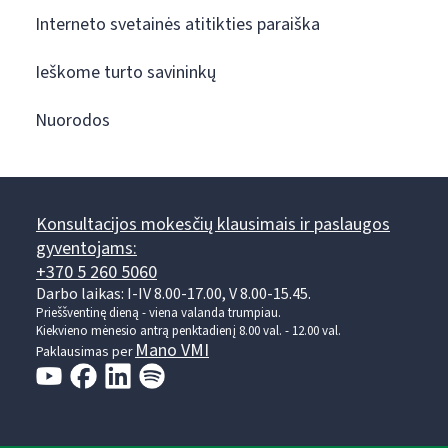
Interneto svetainės atitikties paraiška
Ieškome turto savininkų
Nuorodos
Konsultacijos mokesčių klausimais ir paslaugos
gyventojams:
+370 5 260 5060
Darbo laikas: I-IV 8.00-17.00, V 8.00-15.45.
Prieššventinę dieną - viena valanda trumpiau.
Kiekvieno mėnesio antrą penktadienį 8.00 val. - 12.00 val.
Mano VMI
Paklausimas per