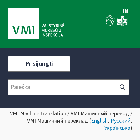
Prisijungti
VMI Machine translation / VMI Машинный перевод /
VMI Машинний переклад (
English
,
Русский
,
Українська
)