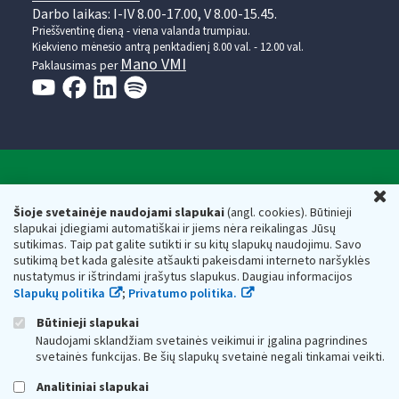
Darbo laikas: I-IV 8.00-17.00, V 8.00-15.45.
Prieššventinę dieną - viena valanda trumpiau.
Kiekvieno mėnesio antrą penktadienį 8.00 val. - 12.00 val.
Mano VMI
Paklausimas per
Valstybinė mokesčių inspekcija prie Lietuvos
U
Respublikos finansų ministerijos
Šioje svetainėje naudojami slapukai
(angl. cookies). Būtinieji
slapukai įdiegiami automatiškai ir jiems nėra reikalingas Jūsų
Biudžetinė įstaiga. Juridinio asmens kodas — 188659752,
sutikimas. Taip pat galite sutikti ir su kitų slapukų naudojimu. Savo
adresas: Vasario 16-osios g. 14, 01107 Vilnius, Lietuva, el.paštas:
sutikimą bet kada galėsite atšaukti pakeisdami interneto naršyklės
vmi@vmi.lt
, E. pristatymo dėžutės adresas 188659752
nustatymus ir ištrindami įrašytus slapukus. Daugiau informacijos
Duomenys apie Valstybinę mokesčių inspekciją prie Lietuvos
Slapukų politika
;
Privatumo politika.
Respublikos finansų ministerijos kaupiami ir saugomi Juridinių
asmenų registre
Būtinieji slapukai
Naudojami sklandžiam svetainės veikimui ir įgalina pagrindines
svetainės funkcijas. Be šių slapukų svetainė negali tinkamai veikti.
Analitiniai slapukai