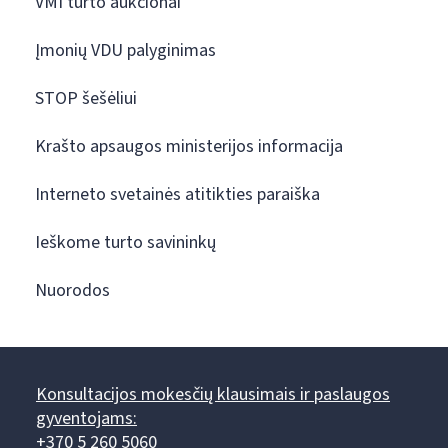
VMI turto aukcionai
Įmonių VDU palyginimas
STOP šešėliui
Krašto apsaugos ministerijos informacija
Interneto svetainės atitikties paraiška
Ieškome turto savininkų
Nuorodos
Konsultacijos mokesčių klausimais ir paslaugos
gyventojams:
+370 5 260 5060