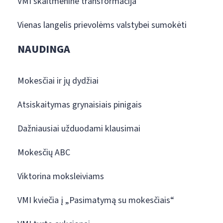
VMI skaitmeninė transformacija
Vienas langelis prievolėms valstybei sumokėti
NAUDINGA
Mokesčiai ir jų dydžiai
Atsiskaitymas grynaisiais pinigais
Dažniausiai užduodami klausimai
Mokesčių ABC
Viktorina moksleiviams
VMI kviečia į „Pasimatymą su mokesčiais“