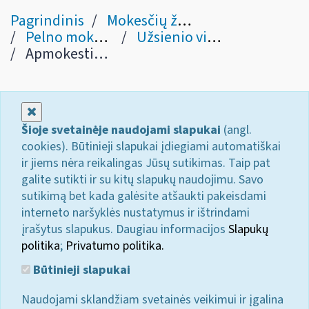
Pagrindinis
Mokesčių žinynas
Pelno mokestis
Užsienio vienetai
Apmokestinamojo pelno apskaičiavimas (11 str.)
Uždaryti
Šioje svetainėje naudojami slapukai
(angl.
cookies). Būtinieji slapukai įdiegiami automatiškai
ir jiems nėra reikalingas Jūsų sutikimas. Taip pat
galite sutikti ir su kitų slapukų naudojimu. Savo
sutikimą bet kada galėsite atšaukti pakeisdami
interneto naršyklės nustatymus ir ištrindami
įrašytus slapukus. Daugiau informacijos
Slapukų
politika
;
Privatumo politika.
Būtinieji slapukai
Naudojami sklandžiam svetainės veikimui ir įgalina