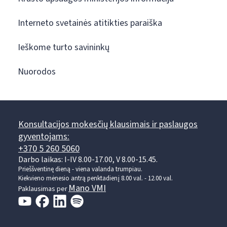
Interneto svetainės atitikties paraiška
Ieškome turto savininkų
Nuorodos
Konsultacijos mokesčių klausimais ir paslaugos
gyventojams:
+370 5 260 5060
Darbo laikas: I-IV 8.00-17.00, V 8.00-15.45.
Prieššventinę dieną - viena valanda trumpiau.
Kiekvieno mėnesio antrą penktadienį 8.00 val. - 12.00 val.
Mano VMI
Paklausimas per