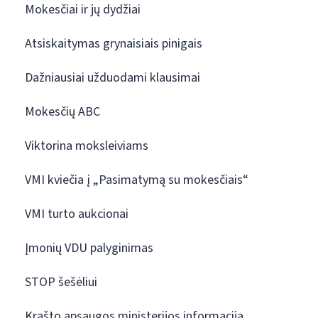
Mokesčiai ir jų dydžiai
Atsiskaitymas grynaisiais pinigais
Dažniausiai užduodami klausimai
Mokesčių ABC
Viktorina moksleiviams
VMI kviečia į „Pasimatymą su mokesčiais“
VMI turto aukcionai
Įmonių VDU palyginimas
STOP šešėliui
Krašto apsaugos ministerijos informacija