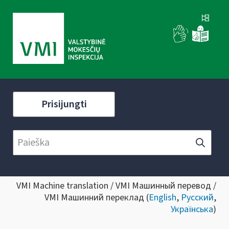
Prisijungti
VMI Machine translation / VMI Машинный перевод /
VMI Машинний переклад (
English
,
Русский
,
Українська
)