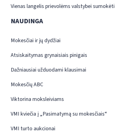
Vienas langelis prievolėms valstybei sumokėti
NAUDINGA
Mokesčiai ir jų dydžiai
Atsiskaitymas grynaisiais pinigais
Dažniausiai užduodami klausimai
Mokesčių ABC
Viktorina moksleiviams
VMI kviečia į „Pasimatymą su mokesčiais“
VMI turto aukcionai