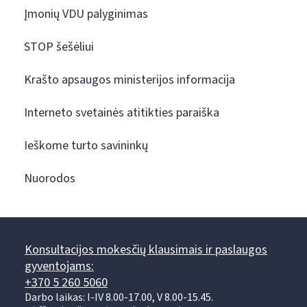
Įmonių VDU palyginimas
STOP šešėliui
Krašto apsaugos ministerijos informacija
Interneto svetainės atitikties paraiška
Ieškome turto savininkų
Nuorodos
Konsultacijos mokesčių klausimais ir paslaugos
gyventojams:
+370 5 260 5060
Darbo laikas: I-IV 8.00-17.00, V 8.00-15.45.