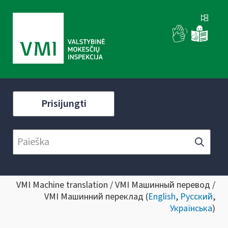
Prisijungti
VMI Machine translation / VMI Машинный перевод /
VMI Машинний переклад (
English
,
Русский
,
Українська
)