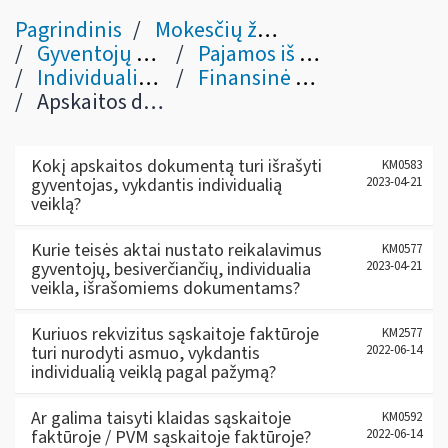
Pagrindinis
Mokesčių žinynas
Gyventojų pajamų mokestis
Pajamos iš verslo / veiklos
Individualią veiklą pagal pažymą vykdančio asmens pajamos (10, 18, 22, 23, 24, 27 str.)
Finansinė apskaita
Apskaitos dokumentai
Kokį apskaitos dokumentą turi išrašyti
KM0583
gyventojas, vykdantis individualią
2023-04-21
veiklą?
Kurie teisės aktai nustato reikalavimus
KM0577
gyventojų, besiverčiančių, individualia
2023-04-21
veikla, išrašomiems dokumentams?
Kuriuos rekvizitus sąskaitoje faktūroje
KM2577
turi nurodyti asmuo, vykdantis
2022-06-14
individualią veiklą pagal pažymą?
Ar galima taisyti klaidas sąskaitoje
KM0592
faktūroje / PVM sąskaitoje faktūroje?
2022-06-14