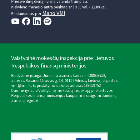
Prieššventinę dieną - viena valanda trumpiau.
Kiekvieno mėnesio antrą penktadienį 8.00 val. - 12.00 val.
Mano VMI
Paklausimas per
Valstybinė mokesčių inspekcija prie Lietuvos
Respublikos finansų ministerijos
Biudžetinė įstaiga. Juridinio asmens kodas — 188659752,
adresas: Vasario 16-osios g. 14, 01107 Vilnius, Lietuva, el.paštas:
vmi@vmi.lt
, E. pristatymo dėžutės adresas 188659752
Duomenys apie Valstybinę mokesčių inspekciją prie Lietuvos
Respublikos finansų ministerijos kaupiami ir saugomi Juridinių
asmenų registre