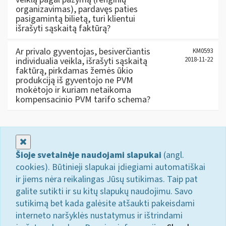
organizavimas), pardavęs paties
pasigamintą bilietą, turi klientui
išrašyti sąskaitą faktūrą?
Ar privalo gyventojas, besiverčiantis
KM0593
individualia veikla, išrašyti sąskaitą
2018-11-22
faktūrą, pirkdamas žemės ūkio
produkciją iš gyventojo ne PVM
mokėtojo ir kuriam netaikoma
kompensacinio PVM tarifo schema?
Uždaryti
Šioje svetainėje naudojami slapukai
(angl.
cookies). Būtinieji slapukai įdiegiami automatiškai
ir jiems nėra reikalingas Jūsų sutikimas. Taip pat
galite sutikti ir su kitų slapukų naudojimu. Savo
sutikimą bet kada galėsite atšaukti pakeisdami
interneto naršyklės nustatymus ir ištrindami