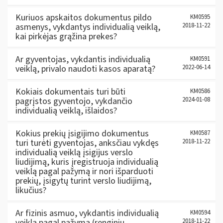
Kuriuos apskaitos dokumentus pildo
KM0595
asmenys, vykdantys individualią veiklą,
2018-11-22
kai pirkėjas grąžina prekes?
Ar gyventojas, vykdantis individualią
KM0591
veiklą, privalo naudoti kasos aparatą?
2022-06-14
Kokiais dokumentais turi būti
KM0586
pagrįstos gyventojo, vykdančio
2024-01-08
individualią veiklą, išlaidos?
Kokius prekių įsigijimo dokumentus
KM0587
turi turėti gyventojas, anksčiau vykdęs
2018-11-22
individualią veiklą įsigijus verslo
liudijimą, kuris įregistruoja individualią
veiklą pagal pažymą ir nori išparduoti
prekių, įsigytų turint verslo liudijimą,
likučius?
Ar fizinis asmuo, vykdantis individualią
KM0594
veiklą pagal pažymą (renginių
2018-11-22