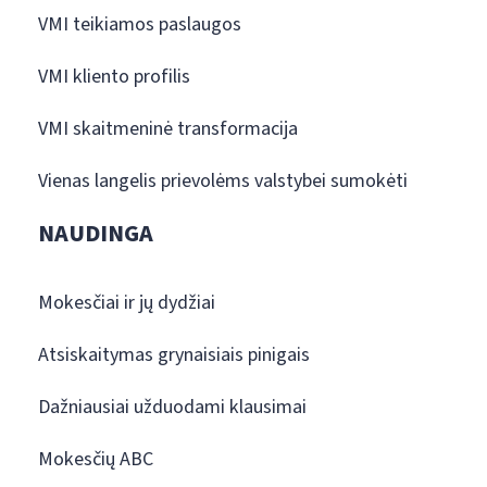
VMI teikiamos paslaugos
VMI kliento profilis
VMI skaitmeninė transformacija
Vienas langelis prievolėms valstybei sumokėti
NAUDINGA
Mokesčiai ir jų dydžiai
Atsiskaitymas grynaisiais pinigais
Dažniausiai užduodami klausimai
Mokesčių ABC