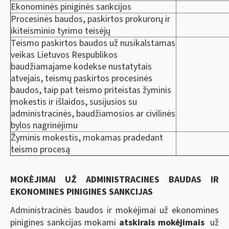
Ekonominės piniginės sankcijos
Procesinės baudos, paskirtos prokurorų ir
ikiteisminio tyrimo teisėjų
Teismo paskirtos baudos už nusikalstamas
veikas Lietuvos Respublikos
baudžiamajame kodekse nustatytais
atvejais, teismų paskirtos procesinės
baudos, taip pat teismo priteistas žyminis
mokestis ir išlaidos, susijusios su
administracinės, baudžiamosios ar civilinės
bylos nagrinėjimu
Žyminis mokestis, mokamas pradedant
teismo procesą
MOKĖJIMAI UŽ ADMINISTRACINES BAUDAS IR
EKONOMINES PINIGINES SANKCIJAS
Administracinės baudos ir mokėjimai už ekonomines
pinigines sankcijas mokami
atskirais mokėjimais
už