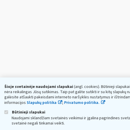
Šioje svetainėje naudojami slapukai
(angl. cookies). Būtinieji slapuka
nėra reikalingas Jūsų sutikimas. Taip pat galite sutikti ir su kitų slapukų
galėsite atšaukti pakeisdami interneto naršyklės nustatymus ir ištrindam
informacijos
Slapukų politika
;
Privatumo politika.
Būtinieji slapukai
Naudojami sklandžiam svetainės veikimui ir įgalina pagrindines sveta
svetainė negali tinkamai veikti.