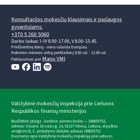
Konsultacijos mokesčių klausimais ir paslaugos
gyventojams:
+370 5 260 5060
Darbo laikas: I-IV 8.00-17.00, V 8.00-15.45.
Prieššventinę dieną - viena valanda trumpiau.
Kiekvieno mėnesio antrą penktadienį 8.00 val. - 12.00 val.
Mano VMI
Paklausimas per
Valstybinė mokesčių inspekcija prie Lietuvos
Respublikos finansų ministerijos
Biudžetinė įstaiga. Juridinio asmens kodas — 188659752,
adresas: Vasario 16-osios g. 14, 01107 Vilnius, Lietuva, el.paštas:
vmi@vmi.lt
, E. pristatymo dėžutės adresas 188659752
Duomenys apie Valstybinę mokesčių inspekciją prie Lietuvos