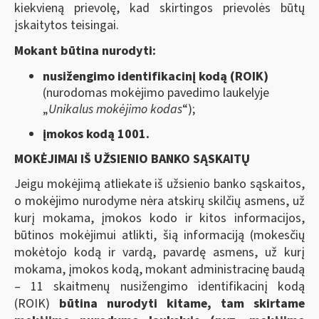
kiekvieną prievolę, kad skirtingos prievolės būtų
įskaitytos teisingai.
Mokant būtina nurodyti:
nusižengimo identifikacinį kodą (ROIK)
(nurodomas mokėjimo pavedimo laukelyje
„
Unikalus mokėjimo kodas
“);
įmokos kodą 1001.
MOKĖJIMAI IŠ UŽSIENIO BANKO SĄSKAITŲ
Jeigu mokėjimą atliekate iš užsienio banko sąskaitos,
o mokėjimo nurodyme nėra atskirų skilčių asmens, už
kurį mokama, įmokos kodo ir kitos informacijos,
būtinos mokėjimui atlikti, šią informaciją (mokesčių
mokėtojo kodą ir vardą, pavardę asmens, už kurį
mokama, įmokos kodą, mokant administracinę baudą
– 11 skaitmenų nusižengimo identifikacinį kodą
(ROIK)
būtina nurodyti kitame, tam skirtame