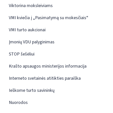
Viktorina moksleiviams
VMI kviečia į „Pasimatymą su mokesčiais“
VMI turto aukcionai
Įmonių VDU palyginimas
STOP šešėliui
Krašto apsaugos ministerijos informacija
Interneto svetainės atitikties paraiška
Ieškome turto savininkų
Nuorodos