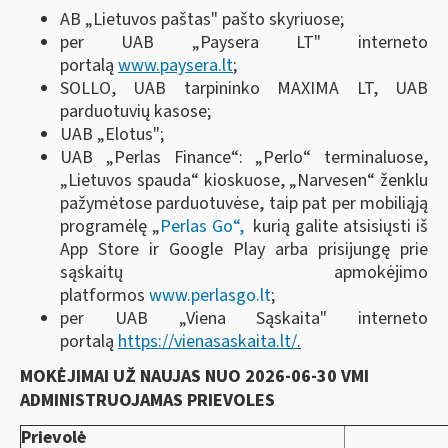
AB „Lietuvos paštas" pašto skyriuose;
per UAB „Paysera LT" interneto
portalą
www.paysera.lt
;
SOLLO, UAB tarpininko MAXIMA LT, UAB
parduotuvių kasose;
UAB „Elotus";
UAB „Perlas Finance“: „Perlo“ terminaluose,
„Lietuvos spauda“ kioskuose, „Narvesen“ ženklu
pažymėtose parduotuvėse, taip pat per mobiliąją
programėlę „
Perlas Go“,
kurią galite atsisiųsti iš
App Store ir Google Play arba prisijungę prie
sąskaitų apmokėjimo
platformos
www.perlasgo.lt
;
per UAB „Viena Sąskaita" interneto
portalą
https://vienasaskaita.lt/
.
MOKĖJIMAI UŽ NAUJAS NUO 2026-06-30 VMI
ADMINISTRUOJAMAS PRIEVOLES
Prievolė