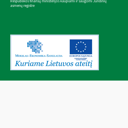
Respublikos finansų ministerijos kaupiami ir saugomi Juridinių
asmenų registre