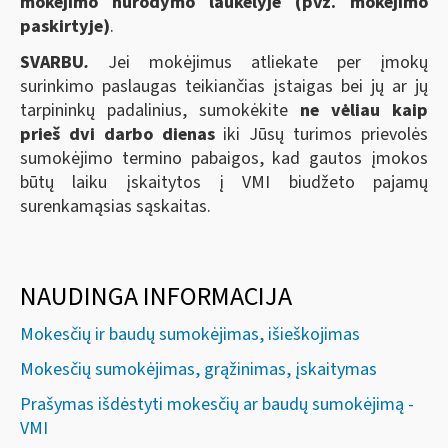
mokėjimo nurodymo laukelyje (pvz. mokėjimo
paskirtyje)
.
SVARBU
.
Jei mokėjimus atliekate per įmokų
surinkimo paslaugas teikiančias įstaigas bei jų ar jų
tarpininkų padalinius, sumokėkite
ne vėliau kaip
prieš dvi darbo dienas
iki Jūsų turimos prievolės
sumokėjimo termino pabaigos, kad gautos įmokos
būtų laiku įskaitytos į VMI biudžeto pajamų
surenkamąsias sąskaitas.
NAUDINGA INFORMACIJA
Mokesčių ir baudų sumokėjimas, išieškojimas
Mokesčių sumokėjimas, grąžinimas, įskaitymas
Prašymas išdėstyti mokesčių ar baudų sumokėjimą -
VMI