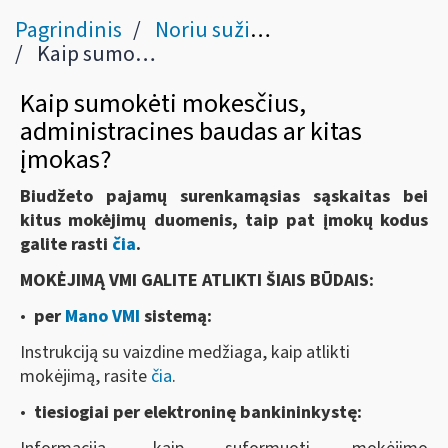
Pagrindinis
Noriu sužinoti apie savo mokesčius, baudas ir permokas
Kaip sumokėti mokesčių prievoles, administracines baudas ar kitas įmokas?
Kaip sumokėti mokesčius,
administracines baudas ar kitas
įmokas?
Biudžeto pajamų surenkamąsias sąskaitas bei
kitus mokėjimų duomenis, taip pat įmokų kodus
galite rasti
čia
.
MOKĖJIMĄ VMI GALITE ATLIKTI ŠIAIS BŪDAIS:
•
per
Mano VMI
sistemą
:
Instrukciją su vaizdine medžiaga, kaip atlikti
mokėjimą, rasite
čia
.
•
tiesiogiai per elektroninę bankininkystę: