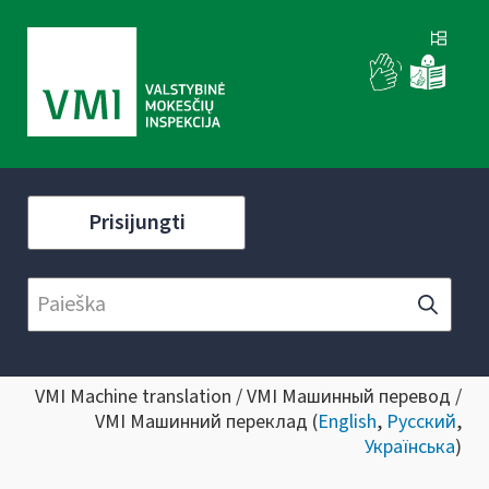
Prisijungti
VMI Machine translation / VMI Машинный перевод /
VMI Машинний переклад (
English
,
Русский
,
Українська
)