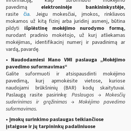
Informaciją, kaip suformuoti mokėjimo
pavedimą
elektroninėje bankininkystėje
,
rasite
čia
. Jeigu mokesčiai, įmokos, rinkliavos
mokamos už kitą fizinį arba juridinį asmenį, būtina
pildyti
išplėstinę mokėjimo nurodymo formą
,
nurodant pradinio mokėtojo, už kurį atliekamas
mokėjimas, identifikacinį numerį ir pavadinimą ar
vardą, pavardę.
• Naudodamiesi Mano VMI paslauga „Mokėjimo
pavedimo suformavimas“
Galite suformuoti ir atsispausdinti mokėjimo
pavedimą, kurį apmokėsite vietose, kuriose
naudojami brūkšninių (BAR) kodų skaitytuvai.
Paslaugą rasite pasirinkę:
Paslaugos → Mokesčių
suderinimas ir grąžinimas → Mokėjimo pavedimo
suformavimas.
• Įmokų surinkimo paslaugas teikiančiose
įstaigose ir jų tarpininkų padaliniuose