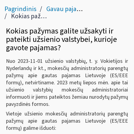
Pagrindinis
Gavau pajamų užsienyje
Kokias pažymas galite užsakyti ir pateikti užsienio valstybei, kurioje gavote pajamas?
Kokias pažymas galite užsakyti ir
pateikti užsienio valstybei, kurioje
gavote pajamas?
Nuo 2023-11-01 užsienio valstybių, t. y. Vokietijos ir
Nyderlandų ir kt., mokesčių administratorių parengtų
pažymų apie gautas pajamas Lietuvoje (ES/EEE
formų), netvirtiname. 2023 metų liepos mėn. apie tai
užsienio valstybių mokesčių administratoriai
informuoti ir jiems pateiktos žemiau nurodytų pažymų
pavyzdinės formos.
Vietoje užsienio mokesčių administratorių parengtų
pažymų apie gautas pajamas Lietuvoje (ES/EEE
formų) galime išduoti: