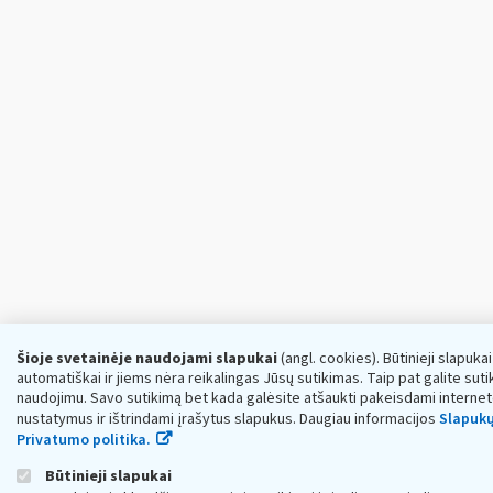
Šioje svetainėje naudojami slapukai
(angl. cookies). Būtinieji slapuka
automatiškai ir jiems nėra reikalingas Jūsų sutikimas. Taip pat galite sutik
naudojimu. Savo sutikimą bet kada galėsite atšaukti pakeisdami interne
nustatymus ir ištrindami įrašytus slapukus. Daugiau informacijos
Slapukų
Privatumo politika.
Būtinieji slapukai