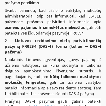
prašymo pateikimo.
Svarbu paminėti, kad užsienio valstybių mokesčių
administratoriai taip pat informuoti, kad ES/EEE
pažymose prašoma patvirtinti informacija apie
asmens pajamas ir sumokėtus mokesčius
gali būti
pateikta VMI išduodamoje pažymoje FR0594.
2.
Lietuvos rezidavimo vietą patvirtinančią
pažymą FR0254 (DAS-4) forma (toliau — DAS-4
pažyma)
Nuolatinis Lietuvos gyventojas, gavęs pajamų iš
užsienio valstybės, su kuria sudaryta ir taikoma
dvigubo apmokestinimo išvengimo sutartis, ir
pageidaujantis, kad jam
būtų taikomos nustatytos
mokesčių lengvatos
, gali tai užsienio valstybei
pateikti informaciją apie savo rezidento statusą. Tam
turi būti pateiktas prašymas išduoti DAS-4 pažymą.
Prašymą DAS-4 pažymai gauti galima pateikti