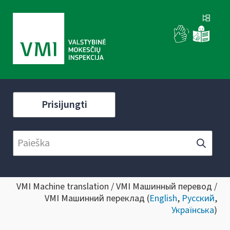
Prisijungti
VMI Machine translation / VMI Машинный перевод /
VMI Машинний переклад (
English
,
Русский
,
Українська
)