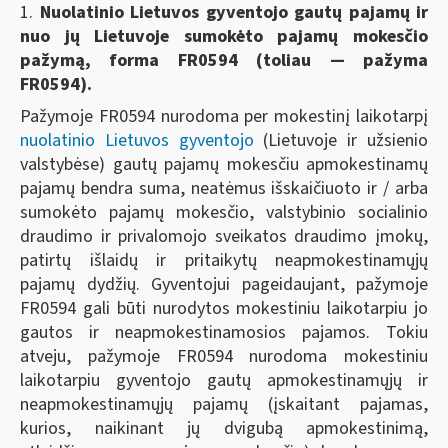
1.
Nuolatinio Lietuvos gyventojo gautų pajamų ir
nuo jų Lietuvoje sumokėto pajamų mokesčio
pažymą,
forma FR0594 (toliau — pažyma
FR0594).
Pažymoje FR0594 nurodoma per mokestinį laikotarpį
nuolatinio Lietuvos gyventojo
(Lietuvoje ir užsienio
valstybėse) gautų pajamų mokesčiu apmokestinamų
pajamų bendra suma, neatėmus išskaičiuoto ir / arba
sumokėto pajamų mokesčio, valstybinio socialinio
draudimo ir privalomojo sveikatos draudimo įmokų,
patirtų išlaidų ir pritaikytų neapmokestinamųjų
pajamų dydžių. Gyventojui pageidaujant, pažymoje
FR0594 gali būti nurodytos mokestiniu laikotarpiu jo
gautos ir neapmokestinamosios pajamos. Tokiu
atveju, pažymoje FR0594 nurodoma mokestiniu
laikotarpiu gyventojo gautų apmokestinamųjų ir
neapmokestinamųjų pajamų (įskaitant pajamas,
kurios, naikinant jų dvigubą apmokestinimą,