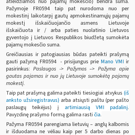
atleidžiamos nuo pajamų mokesčio) bendra suma.
Pažymoje FR0594 taip pat nurodoma nuo per
mokestinį laikotarpį gautų apmokestinamųjų pajamų
mokestį išskaičiuojančio asmens Lietuvoje
išskaičiuota ir / arba paties nuolatinio Lietuvos
gyventojo į Lietuvos Respublikos biudžetą sumokėta
pajamų mokesčio suma.
Greičiausias ir patogiausias būdas pateikti prašymą
gauti pažymą FR0594 - prisijungus prie
Mano VMI
ir
pasirinkus:
Paslaugos -> Pažymos –> Pažyma apie
gautas pajamas ir nuo jų Lietuvoje sumokėtą pajamų
mokestį
.
Taip pat prašymą galima pateikti tiesiogiai atvykus
(iš
anksto užsiregistravus)
arba atsiųsti paštu (per pašto
paslaugų teikėjus) į
artimiausią VMI padalinį
.
Pavyzdinę prašymo formą galima rasti
čia
.
Pažyma FR0594 parengiama lietuvių – anglų kalbomis
ir išduodama ne vėliau kaip per 5 darbo dienas po