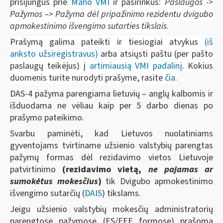
prisijungus prie
Mano VMI
ir pasirinkus:
Paslaugos ->
Pažymos –> Pažyma dėl pripažinimo rezidentu dvigubo
apmokestinimo išvengimo sutarties tikslais
.
Prašymą galima pateikti ir tiesiogiai atvykus
(iš
anksto užsiregistravus)
arba atsiųsti paštu (per pašto
paslaugų teikėjus) į
artimiausią VMI padalinį
. Kokius
duomenis turite nurodyti prašyme, rasite
čia
.
DAS-4 pažyma parengiama lietuvių – anglų kalbomis ir
išduodama ne vėliau kaip per 5 darbo dienas po
prašymo pateikimo.
Svarbu paminėti, kad Lietuvos nuolatiniams
gyventojams tvirtiname užsienio valstybių parengtas
pažymų formas dėl rezidavimo vietos Lietuvoje
patvirtinimo
(rezidavimo vietą,
ne pajamas ar
sumokėtus mokesčius
)
tik Dvigubo apmokestinimo
išvengimo sutarčių (
DAIS
) tikslams.
Jeigu užsienio valstybių mokesčių administratorių
parengtose pažymose (ES/EEE formose) prašoma