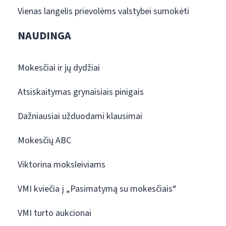
Vienas langelis prievolėms valstybei sumokėti
NAUDINGA
Mokesčiai ir jų dydžiai
Atsiskaitymas grynaisiais pinigais
Dažniausiai užduodami klausimai
Mokesčių ABC
Viktorina moksleiviams
VMI kviečia į „Pasimatymą su mokesčiais“
VMI turto aukcionai