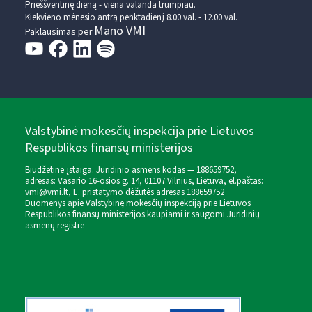
Prieššventinę dieną - viena valanda trumpiau.
Kiekvieno mėnesio antrą penktadienį 8.00 val. - 12.00 val.
Mano VMI
Paklausimas per
Valstybinė mokesčių inspekcija prie Lietuvos
Respublikos finansų ministerijos
Biudžetinė įstaiga. Juridinio asmens kodas — 188659752,
adresas: Vasario 16-osios g. 14, 01107 Vilnius, Lietuva, el.paštas:
vmi@vmi.lt
, E. pristatymo dėžutės adresas 188659752
Duomenys apie Valstybinę mokesčių inspekciją prie Lietuvos
Respublikos finansų ministerijos kaupiami ir saugomi Juridinių
asmenų registre