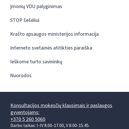
Įmonių VDU palyginimas
STOP šešėliui
Krašto apsaugos ministerijos informacija
Interneto svetainės atitikties paraiška
Ieškome turto savininkų
Nuorodos
Konsultacijos mokesčių klausimais ir paslaugos
gyventojams:
+370 5 260 5060
Darbo laikas: I-IV 8.00-17.00, V 8.00-15.45.