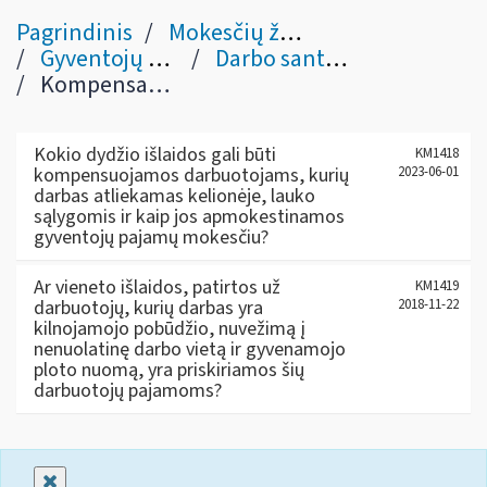
Pagrindinis
Mokesčių žinynas
Gyventojų pajamų mokestis
Darbo santykių pajamos (gautos iš Lietuvos darbdavio)
Kompensacijos už darbą kelionėje, lauko sąlygomis
Kokio dydžio išlaidos gali būti
KM1418
kompensuojamos darbuotojams, kurių
2023-06-01
darbas atliekamas kelionėje, lauko
sąlygomis ir kaip jos apmokestinamos
gyventojų pajamų mokesčiu?
Ar vieneto išlaidos, patirtos už
KM1419
darbuotojų, kurių darbas yra
2018-11-22
kilnojamojo pobūdžio, nuvežimą į
nenuolatinę darbo vietą ir gyvenamojo
ploto nuomą, yra priskiriamos šių
darbuotojų pajamoms?
Uždaryti