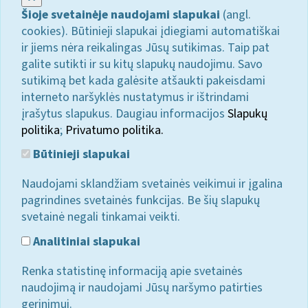
Šioje svetainėje naudojami slapukai
(angl.
cookies). Būtinieji slapukai įdiegiami automatiškai
ir jiems nėra reikalingas Jūsų sutikimas. Taip pat
galite sutikti ir su kitų slapukų naudojimu. Savo
sutikimą bet kada galėsite atšaukti pakeisdami
interneto naršyklės nustatymus ir ištrindami
įrašytus slapukus. Daugiau informacijos
Slapukų
politika
;
Privatumo politika.
Būtinieji slapukai
Naudojami sklandžiam svetainės veikimui ir įgalina
pagrindines svetainės funkcijas. Be šių slapukų
svetainė negali tinkamai veikti.
Analitiniai slapukai
Renka statistinę informaciją apie svetainės
naudojimą ir naudojami Jūsų naršymo patirties
gerinimui.