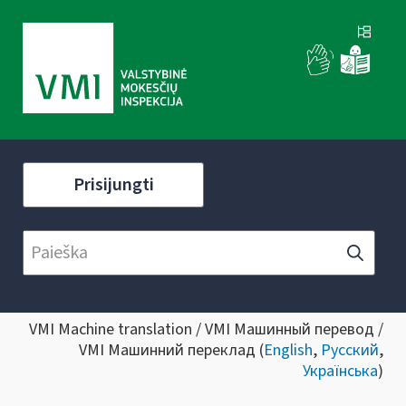
Prisijungti
VMI Machine translation / VMI Машинный перевод /
VMI Машинний переклад (
English
,
Русский
,
Українська
)