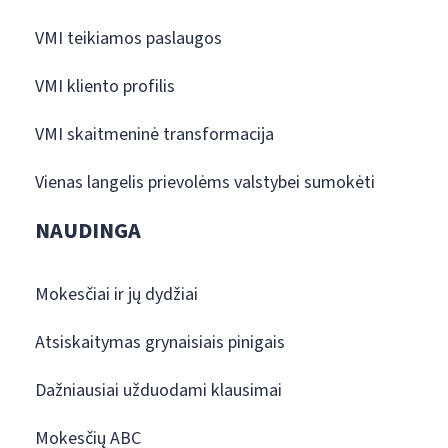
VMI teikiamos paslaugos
VMI kliento profilis
VMI skaitmeninė transformacija
Vienas langelis prievolėms valstybei sumokėti
NAUDINGA
Mokesčiai ir jų dydžiai
Atsiskaitymas grynaisiais pinigais
Dažniausiai užduodami klausimai
Mokesčių ABC