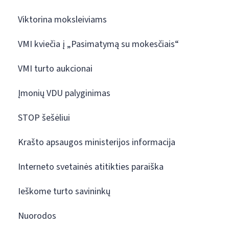
Viktorina moksleiviams
VMI kviečia į „Pasimatymą su mokesčiais“
VMI turto aukcionai
Įmonių VDU palyginimas
STOP šešėliui
Krašto apsaugos ministerijos informacija
Interneto svetainės atitikties paraiška
Ieškome turto savininkų
Nuorodos