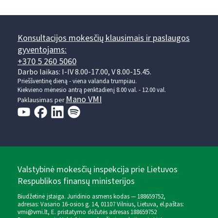
Konsultacijos mokesčių klausimais ir paslaugos
gyventojams:
+370 5 260 5060
Darbo laikas: I-IV 8.00-17.00, V 8.00-15.45.
Prieššventinę dieną - viena valanda trumpiau.
Kiekvieno mėnesio antrą penktadienį 8.00 val. - 12.00 val.
Mano VMI
Paklausimas per
Valstybinė mokesčių inspekcija prie Lietuvos
Respublikos finansų ministerijos
Biudžetinė įstaiga. Juridinio asmens kodas — 188659752,
adresas: Vasario 16-osios g. 14, 01107 Vilnius, Lietuva, el.paštas:
vmi@vmi.lt
, E. pristatymo dėžutės adresas 188659752