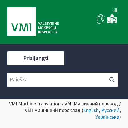
Prisijungti
VMI Machine translation / VMI Машинный перевод /
VMI Машинний переклад (
English
,
Русский
,
Українська
)