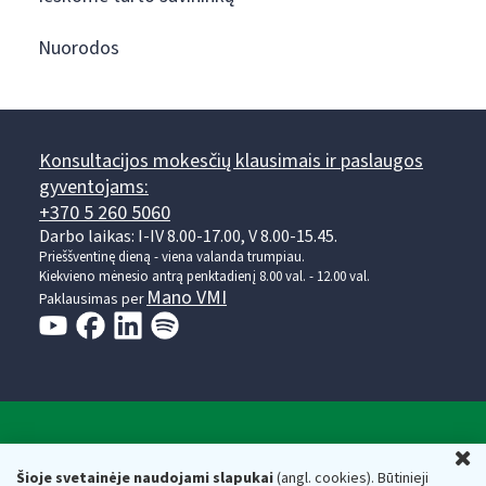
Nuorodos
Konsultacijos mokesčių klausimais ir paslaugos
gyventojams:
+370 5 260 5060
Darbo laikas: I-IV 8.00-17.00, V 8.00-15.45.
Prieššventinę dieną - viena valanda trumpiau.
Kiekvieno mėnesio antrą penktadienį 8.00 val. - 12.00 val.
Mano VMI
Paklausimas per
Valstybinė mokesčių inspekcija prie Lietuvos
U
Respublikos finansų ministerijos
Šioje svetainėje naudojami slapukai
(angl. cookies). Būtinieji