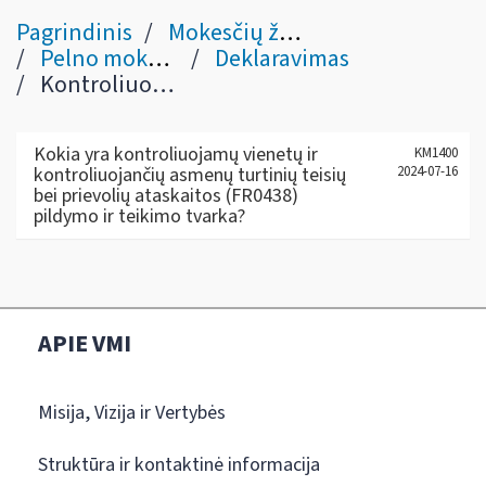
Pagrindinis
Mokesčių žinynas
Pelno mokestis
Deklaravimas
Kontroliuojamų vienetų ir kontroliuojančių asmenų turtinių teisių bei prievolių ataskaita (FR0438)
Kokia yra kontroliuojamų vienetų ir
KM1400
kontroliuojančių asmenų turtinių teisių
2024-07-16
bei prievolių ataskaitos (FR0438)
pildymo ir teikimo tvarka?
APIE VMI
Misija, Vizija ir Vertybės
Struktūra ir kontaktinė informacija