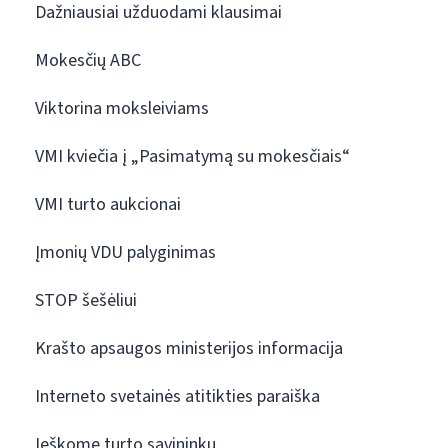
Dažniausiai užduodami klausimai
Mokesčių ABC
Viktorina moksleiviams
VMI kviečia į „Pasimatymą su mokesčiais“
VMI turto aukcionai
Įmonių VDU palyginimas
STOP šešėliui
Krašto apsaugos ministerijos informacija
Interneto svetainės atitikties paraiška
Ieškome turto savininkų