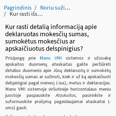
Pagrindinis
Noriu sužinoti apie savo mokesčius, baudas ir permokas
Kur rasti išsamią informaciją apie deklaruotas mokesčių sumas, sumokėtus mokesčius ar apskaičiuotus delspinigius?
Kur rasti detalią informaciją apie
deklaruotas mokesčių sumas,
sumokėtus mokesčius ar
apskaičiuotus delspinigius?
Prisijungę prie
Mano VMI
sistemos ir užsisakę
apskaitos duomenų ataskaitas galite peržiūrėti
detalius duomenis apie Jūsų deklaruotų ir sumokėtų
mokesčių sumas ar sužinoti, kiek ir už ką apskaičiuoti
delspinigiai pagal mėnesį (-ius), metus ir deklaracijas.
Mano VMI sistemoje viršutinėje horizontalaus meniu
juostoje paspauskite
Ataskaitos,
pasirinkite ir
suformuokite prašymą pageidaujamai ataskaitai (-
oms) gauti.