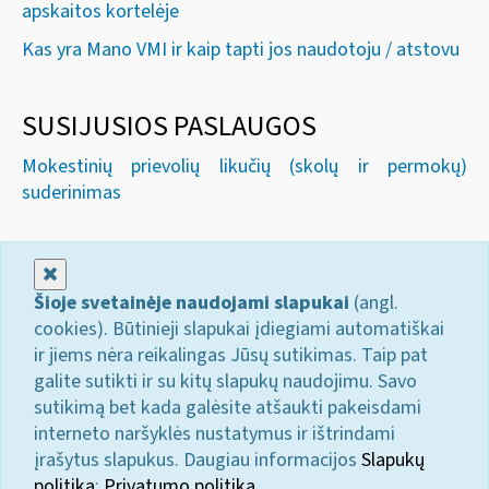
apskaitos kortelėje
Kas yra Mano VMI ir kaip tapti jos naudotoju / atstovu
SUSIJUSIOS PASLAUGOS
Mokestinių prievolių likučių (skolų ir permokų)
suderinimas
Uždaryti
Šioje svetainėje naudojami slapukai
(angl.
cookies). Būtinieji slapukai įdiegiami automatiškai
ir jiems nėra reikalingas Jūsų sutikimas. Taip pat
galite sutikti ir su kitų slapukų naudojimu. Savo
sutikimą bet kada galėsite atšaukti pakeisdami
interneto naršyklės nustatymus ir ištrindami
įrašytus slapukus. Daugiau informacijos
Slapukų
politika
;
Privatumo politika.