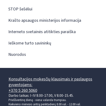
STOP šešėliui
Krašto apsaugos ministerijos informacija
Interneto svetainės atitikties paraiška
Ieškome turto savininkų
Nuorodos
Konsultacijos mokesčių klausimais ir paslaugos
gyventojams:
+370 5 260 5060
Darbo laikas: I-IV 8.00-17.00, V 8.00-15.45.
Prieššventinę dieną - viena valanda trumpiau.
Kiekvieno mėnesio antrą penktadienį 8.00 val. - 12.00 val.