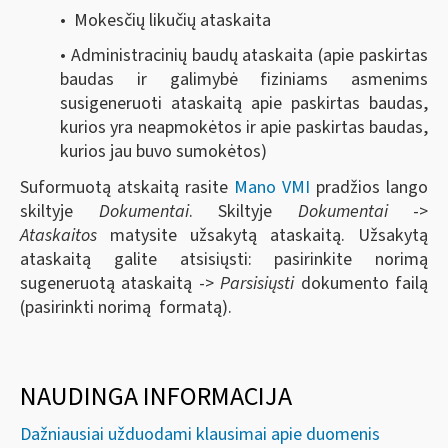
• Mokesčių likučių ataskaita
• Administracinių baudų ataskaita (apie paskirtas
baudas ir galimybė fiziniams asmenims
susigeneruoti ataskaitą apie paskirtas baudas,
kurios yra neapmokėtos ir apie paskirtas baudas,
kurios jau buvo sumokėtos)
Suformuotą atskaitą rasite
Mano VMI
pradžios lango
skiltyje
Dokumentai
. Skiltyje
Dokumentai
->
Ataskaitos
matysite užsakytą ataskaitą. Užsakytą
ataskaitą galite atsisiųsti: pasirinkite norimą
sugeneruotą ataskaitą ->
Parsisiųsti
dokumento failą
(pasirinkti norimą formatą).
NAUDINGA INFORMACIJA
Dažniausiai užduodami klausimai apie duomenis