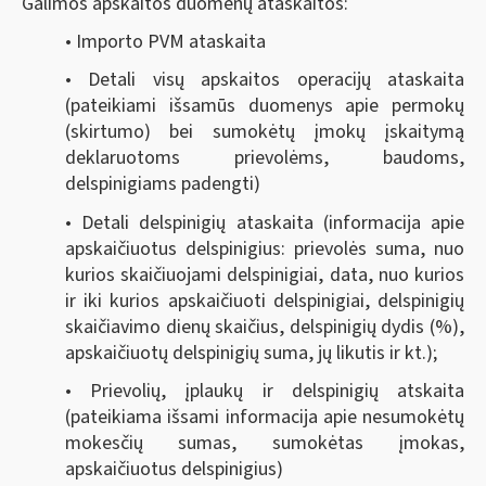
Galimos apskaitos duomenų ataskaitos:
• Importo PVM ataskaita
• Detali visų apskaitos operacijų ataskaita
(pateikiami išsamūs duomenys apie permokų
(skirtumo) bei sumokėtų įmokų įskaitymą
deklaruotoms prievolėms, baudoms,
delspinigiams padengti)
• Detali delspinigių ataskaita (informacija apie
apskaičiuotus delspinigius: prievolės suma, nuo
kurios skaičiuojami delspinigiai, data, nuo kurios
ir iki kurios apskaičiuoti delspinigiai, delspinigių
skaičiavimo dienų skaičius, delspinigių dydis (%),
apskaičiuotų delspinigių suma, jų likutis ir kt.);
• Prievolių, įplaukų ir delspinigių atskaita
(pateikiama išsami informacija apie nesumokėtų
mokesčių sumas, sumokėtas įmokas,
apskaičiuotus delspinigius)