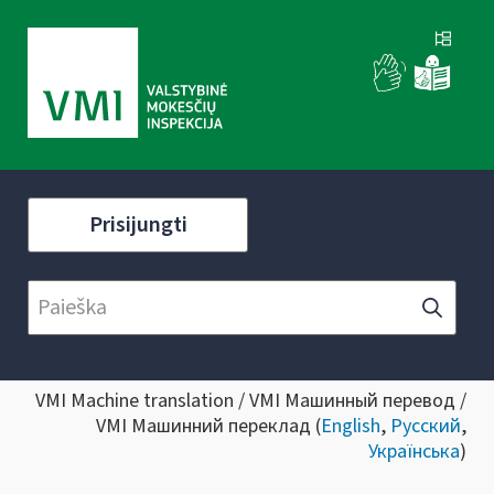
Prisijungti
VMI Machine translation / VMI Машинный перевод /
VMI Машинний переклад (
English
,
Русский
,
Українська
)