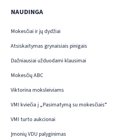
NAUDINGA
Mokesčiai ir jų dydžiai
Atsiskaitymas grynaisiais pinigais
Dažniausiai užduodami klausimai
Mokesčių ABC
Viktorina moksleiviams
VMI kviečia į „Pasimatymą su mokesčiais“
VMI turto aukcionai
Įmonių VDU palyginimas