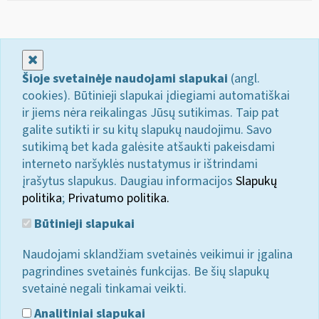
Uždaryti
Šioje svetainėje naudojami slapukai
(angl.
cookies). Būtinieji slapukai įdiegiami automatiškai
ir jiems nėra reikalingas Jūsų sutikimas. Taip pat
galite sutikti ir su kitų slapukų naudojimu. Savo
sutikimą bet kada galėsite atšaukti pakeisdami
interneto naršyklės nustatymus ir ištrindami
įrašytus slapukus. Daugiau informacijos
Slapukų
politika
;
Privatumo politika.
Būtinieji slapukai
Naudojami sklandžiam svetainės veikimui ir įgalina
pagrindines svetainės funkcijas. Be šių slapukų
svetainė negali tinkamai veikti.
Analitiniai slapukai