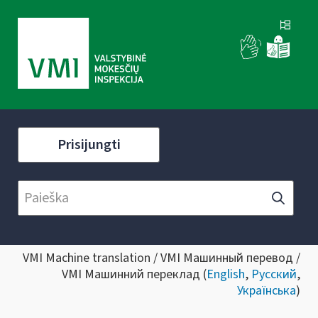
Prisijungti
VMI Machine translation / VMI Машинный перевод /
VMI Машинний переклад (
English
,
Русский
,
Українська
)