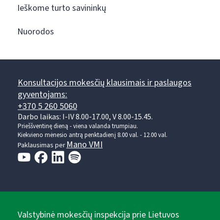
Ieškome turto savininkų
Nuorodos
Konsultacijos mokesčių klausimais ir paslaugos
gyventojams:
+370 5 260 5060
Darbo laikas: I-IV 8.00-17.00, V 8.00-15.45.
Prieššventinę dieną - viena valanda trumpiau.
Kiekvieno mėnesio antrą penktadienį 8.00 val. - 12.00 val.
Mano VMI
Paklausimas per
Valstybinė mokesčių inspekcija prie Lietuvos