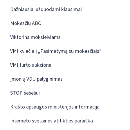
Dažniausiai užduodami klausimai
Mokesčių ABC
Viktorina moksleiviams
VMI kviečia į „Pasimatymą su mokesčiais“
VMI turto aukcionai
Įmonių VDU palyginimas
STOP šešėliui
Krašto apsaugos ministerijos informacija
Interneto svetainės atitikties paraiška