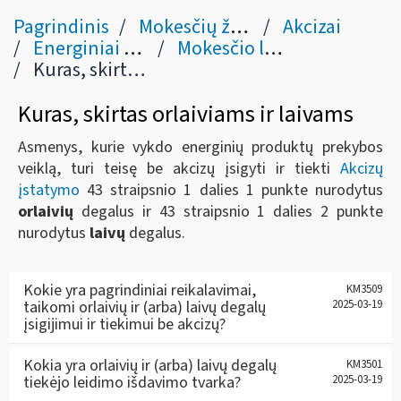
Pagrindinis
Mokesčių žinynas
Akcizai
Energiniai produktai (II skyriaus III skirsnis)
Mokesčio lengvatos
Kuras, skirtas orlaiviams ir laivams
Kuras, skirtas orlaiviams ir laivams
Asmenys, kurie vykdo energinių produktų prekybos
veiklą, turi teisę be akcizų įsigyti ir tiekti
Akcizų
įstatymo
43 straipsnio 1 dalies 1 punkte nurodytus
orlaivių
degalus ir 43 straipsnio 1 dalies 2 punkte
nurodytus
laivų
degalus.
Kokie yra pagrindiniai reikalavimai,
KM3509
taikomi orlaivių ir (arba) laivų degalų
2025-03-19
įsigijimui ir tiekimui be akcizų?
Kokia yra orlaivių ir (arba) laivų degalų
KM3501
tiekėjo leidimo išdavimo tvarka?
2025-03-19