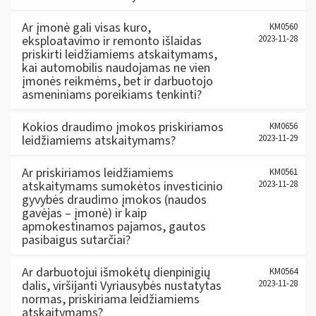
Ar įmonė gali visas kuro,
KM0560
eksploatavimo ir remonto išlaidas
2023-11-28
priskirti leidžiamiems atskaitymams,
kai automobilis naudojamas ne vien
įmonės reikmėms, bet ir darbuotojo
asmeniniams poreikiams tenkinti?
Kokios draudimo įmokos priskiriamos
KM0656
leidžiamiems atskaitymams?
2023-11-29
Ar priskiriamos leidžiamiems
KM0561
atskaitymams sumokėtos investicinio
2023-11-28
gyvybės draudimo įmokos (naudos
gavėjas – įmonė) ir kaip
apmokestinamos pajamos, gautos
pasibaigus sutarčiai?
Ar darbuotojui išmokėtų dienpinigių
KM0564
dalis, viršijanti Vyriausybės nustatytas
2023-11-28
normas, priskiriama leidžiamiems
atskaitymams?