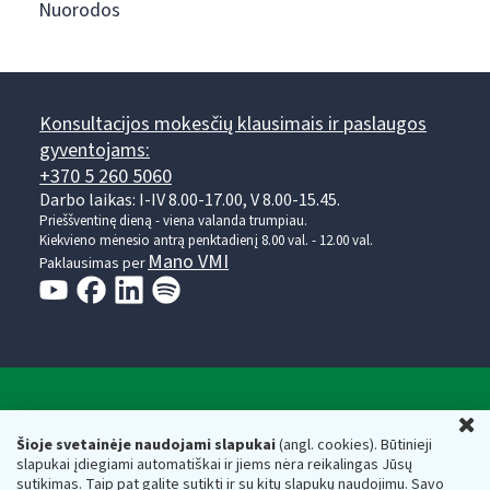
Nuorodos
Konsultacijos mokesčių klausimais ir paslaugos
gyventojams:
+370 5 260 5060
Darbo laikas: I-IV 8.00-17.00, V 8.00-15.45.
Prieššventinę dieną - viena valanda trumpiau.
Kiekvieno mėnesio antrą penktadienį 8.00 val. - 12.00 val.
Mano VMI
Paklausimas per
Valstybinė mokesčių inspekcija prie Lietuvos
U
Respublikos finansų ministerijos
Šioje svetainėje naudojami slapukai
(angl. cookies). Būtinieji
slapukai įdiegiami automatiškai ir jiems nėra reikalingas Jūsų
Biudžetinė įstaiga. Juridinio asmens kodas — 188659752,
sutikimas. Taip pat galite sutikti ir su kitų slapukų naudojimu. Savo