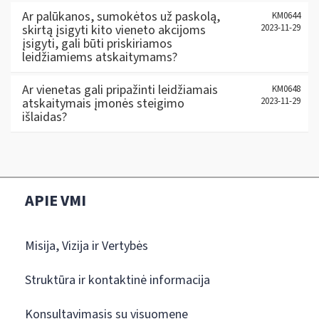
Ar palūkanos, sumokėtos už paskolą,
KM0644
skirtą įsigyti kito vieneto akcijoms
2023-11-29
įsigyti, gali būti priskiriamos
leidžiamiems atskaitymams?
Ar vienetas gali pripažinti leidžiamais
KM0648
atskaitymais įmonės steigimo
2023-11-29
išlaidas?
APIE VMI
Misija, Vizija ir Vertybės
Struktūra ir kontaktinė informacija
Konsultavimasis su visuomene