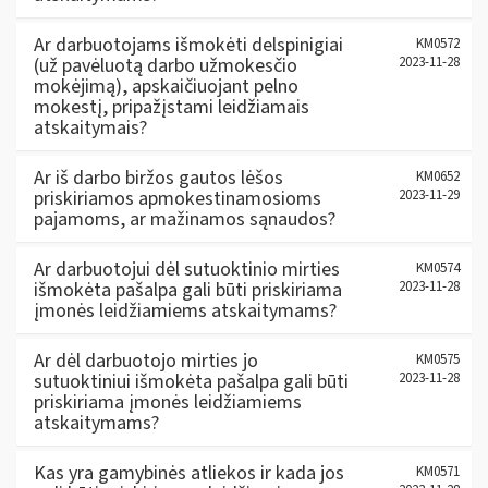
Ar darbuotojams išmokėti delspinigiai
KM0572
(už pavėluotą darbo užmokesčio
2023-11-28
mokėjimą), apskaičiuojant pelno
mokestį, pripažįstami leidžiamais
atskaitymais?
Ar iš darbo biržos gautos lėšos
KM0652
priskiriamos apmokestinamosioms
2023-11-29
pajamoms, ar mažinamos sąnaudos?
Ar darbuotojui dėl sutuoktinio mirties
KM0574
išmokėta pašalpa gali būti priskiriama
2023-11-28
įmonės leidžiamiems atskaitymams?
Ar dėl darbuotojo mirties jo
KM0575
sutuoktiniui išmokėta pašalpa gali būti
2023-11-28
priskiriama įmonės leidžiamiems
atskaitymams?
Kas yra gamybinės atliekos ir kada jos
KM0571