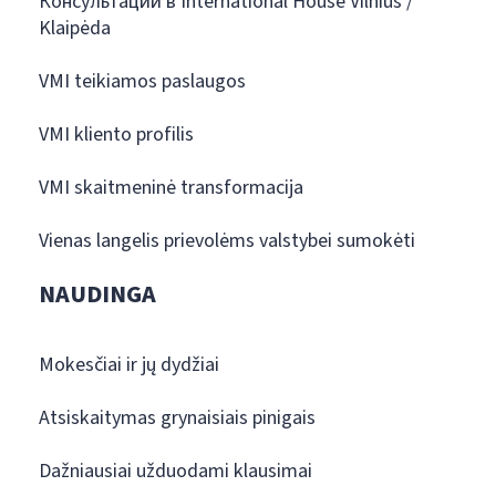
Консультации в International House Vilnius /
Klaipėda
VMI teikiamos paslaugos
VMI kliento profilis
VMI skaitmeninė transformacija
Vienas langelis prievolėms valstybei sumokėti
NAUDINGA
Mokesčiai ir jų dydžiai
Atsiskaitymas grynaisiais pinigais
Dažniausiai užduodami klausimai