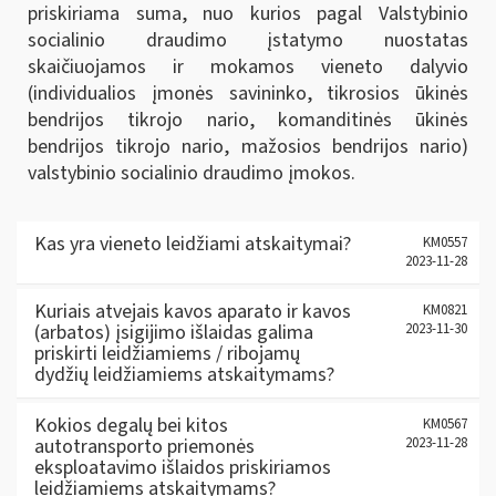
priskiriama suma, nuo kurios pagal Valstybinio
socialinio draudimo įstatymo nuostatas
skaičiuojamos ir mokamos vieneto dalyvio
(individualios įmonės savininko, tikrosios ūkinės
bendrijos tikrojo nario, komanditinės ūkinės
bendrijos tikrojo nario, mažosios bendrijos nario)
valstybinio socialinio draudimo įmokos.
Kas yra vieneto leidžiami atskaitymai?
KM0557
2023-11-28
Kuriais atvejais kavos aparato ir kavos
KM0821
(arbatos) įsigijimo išlaidas galima
2023-11-30
priskirti leidžiamiems / ribojamų
dydžių leidžiamiems atskaitymams?
Kokios degalų bei kitos
KM0567
autotransporto priemonės
2023-11-28
eksploatavimo išlaidos priskiriamos
leidžiamiems atskaitymams?