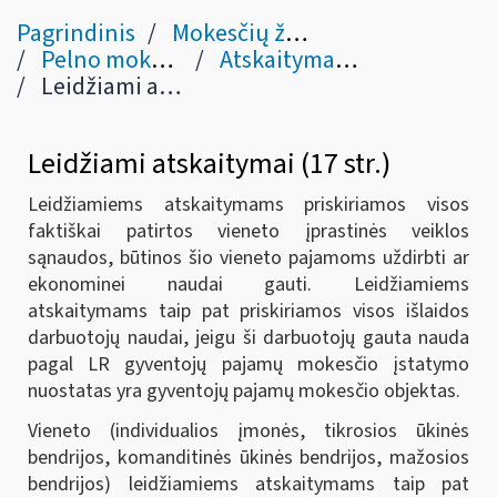
Pagrindinis
Mokesčių žinynas
Pelno mokestis
Atskaitymai (PMĮ V, VI skyriai)
Leidžiami atskaitymai (17 str.)
Leidžiami atskaitymai (17 str.)
Leidžiamiems atskaitymams priskiriamos visos
faktiškai patirtos vieneto įprastinės veiklos
sąnaudos, būtinos šio vieneto pajamoms uždirbti ar
ekonominei naudai gauti. Leidžiamiems
atskaitymams taip pat priskiriamos visos išlaidos
darbuotojų naudai, jeigu ši darbuotojų gauta nauda
pagal LR gyventojų pajamų mokesčio įstatymo
nuostatas yra gyventojų pajamų mokesčio objektas.
Vieneto (individualios įmonės, tikrosios ūkinės
bendrijos, komanditinės ūkinės bendrijos, mažosios
bendrijos) leidžiamiems atskaitymams taip pat