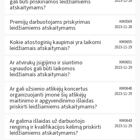
gali būti priskiriamos leidžiamiems
2023-11-28
atskaitymams?
Premijų darbuotojams priskyrimas
KM0569
leidžiamiems atskaitymams
2023-11-28
Kokie atostoginių kaupimai yra laikomi
KM0655
leidžiamais atskaitymais?
2023-11-29
Ar atvirukų įsigijimo ir siuntimo
KM0651
sąnaudos gali būti laikomos
2023-11-29
leidžiamais atskaitymais?
Ar gali užsienio atlikėjų koncertus
KM0640
organizuojanti įmonė šių atlikėjų
2023-11-29
maitinimo ir apgyvendinimo išlaidas
priskirti leidžiamiems atskaitymams?
Ar galima išlaidas už darbuotojo
KM0643
rengimą ir kvalifikacijos kėlimą priskirti
2023-11-29
leidžiamiems atskaitymams?