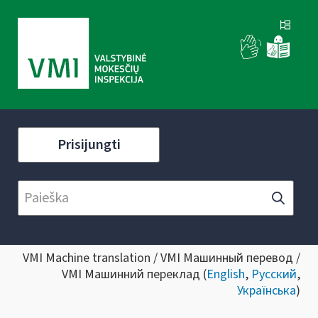
Prisijungti
VMI Machine translation / VMI Машинный перевод /
VMI Машинний переклад (
English
,
Русский
,
Українська
)