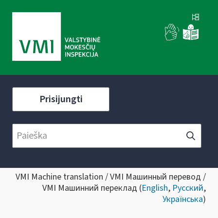
Prisijungti
VMI Machine translation / VMI Машинный перевод /
VMI Машинний переклад (
English
,
Русский
,
Українська
)