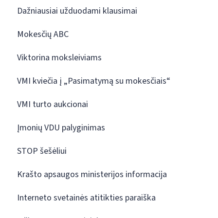
Dažniausiai užduodami klausimai
Mokesčių ABC
Viktorina moksleiviams
VMI kviečia į „Pasimatymą su mokesčiais“
VMI turto aukcionai
Įmonių VDU palyginimas
STOP šešėliui
Krašto apsaugos ministerijos informacija
Interneto svetainės atitikties paraiška