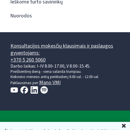
Ieškome turto savininkų
Nuorodos
Konsultacijos mokesčių klausimais ir paslaugos
gyventojams:
+370 5 260 5060
Darbo laikas: I-IV 8.00-17.00, V 8.00-15.45.
Prieššventinę dieną - viena valanda trumpiau.
Kiekvieno mėnesio antrą penktadienį 8.00 val. - 12.00 val.
Mano VMI
Paklausimas per
Valstybinė mokesčių inspekcija prie Lietuvos
U