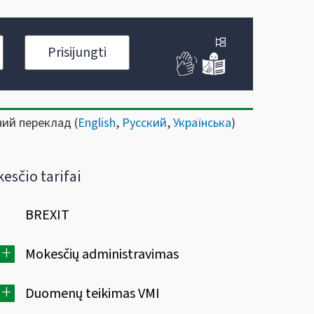
Prisijungti
ний переклад (
English
,
Русский
,
Українська
)
esčio tarifai
BREXIT
+
Mokesčių administravimas
+
Duomenų teikimas VMI