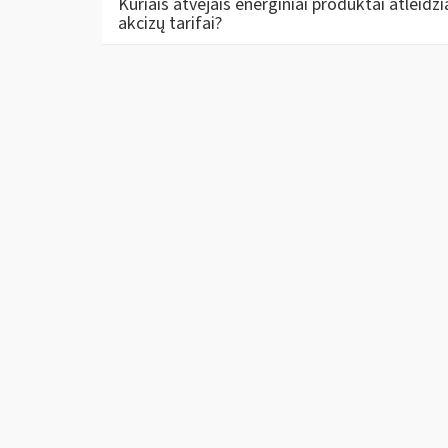
Kuriais atvejais energiniai produktai atleid
akcizų tarifai?