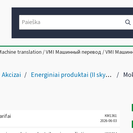
Machine translation / VMI Машинный перевод / VMI Машин
Akcizai
Energiniai produktai (II skyriaus III skirsnis)
Mok
rifai
KM1361
2026-06-03