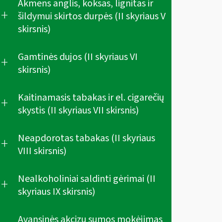
Akmens anglis, koksas, lignitas ir
+
šildymui skirtos durpės (II skyriaus V
skirsnis)
Gamtinės dujos (II skyriaus VI
+
skirsnis)
Kaitinamasis tabakas ir el. cigarečių
+
skystis (II skyriaus VII skirsnis)
Neapdorotas tabakas (II skyriaus
+
VIII skirsnis)
Nealkoholiniai saldinti gėrimai (II
+
skyriaus IX skirsnis)
Avansinės akcizų sumos mokėjimas