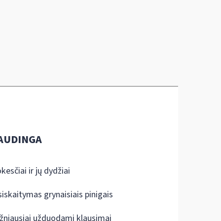
AUDINGA
kesčiai ir jų dydžiai
siskaitymas grynaisiais pinigais
žniausiai užduodami klausimai