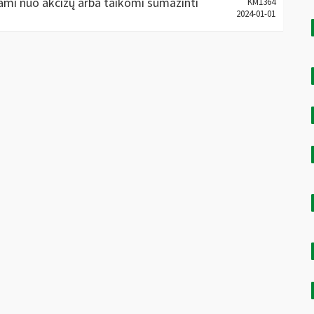
žiami nuo akcizų arba taikomi sumažinti
KM1364
2024-01-01