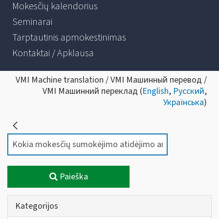
Mokesčių kalendorius
Seminarai
Tarptautinis apmokestinimas
Kontaktai / Apklausa
VMI Machine translation / VMI Машинный перевод /
VMI Машинний переклад (
English
,
Русский
,
Українська
)
Paieška
Kategorijos