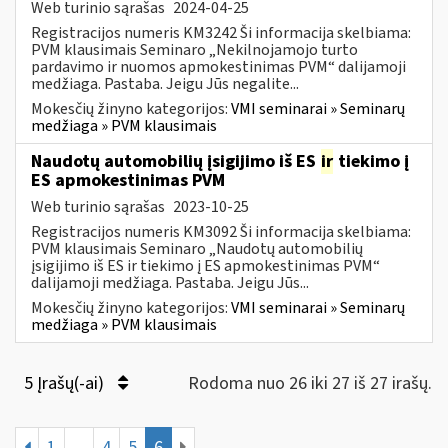
Web turinio sąrašas
2024-04-25
Registracijos numeris KM3242 Ši informacija skelbiama:
PVM klausimais Seminaro „Nekilnojamojo turto
pardavimo ir nuomos apmokestinimas PVM“ dalijamoji
medžiaga. Pastaba. Jeigu Jūs negalite...
Mokesčių žinyno kategorijos:
VMI seminarai » Seminarų
medžiaga » PVM klausimais
Naudotų automobilių įsigijimo iš ES
ir
tiekimo į
ES apmokestinimas PVM
Web turinio sąrašas
2023-10-25
Registracijos numeris KM3092 Ši informacija skelbiama:
PVM klausimais Seminaro „Naudotų automobilių
įsigijimo iš ES ir tiekimo į ES apmokestinimas PVM“
dalijamoji medžiaga. Pastaba. Jeigu Jūs...
Mokesčių žinyno kategorijos:
VMI seminarai » Seminarų
medžiaga » PVM klausimais
5 Įrašų(-ai)
Rodoma nuo 26 iki 27 iš 27 irašų.
1
...
4
5
6