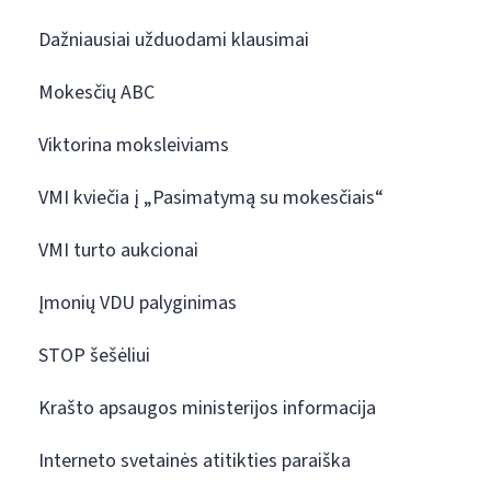
Dažniausiai užduodami klausimai
Mokesčių ABC
Viktorina moksleiviams
VMI kviečia į „Pasimatymą su mokesčiais“
VMI turto aukcionai
Įmonių VDU palyginimas
STOP šešėliui
Krašto apsaugos ministerijos informacija
Interneto svetainės atitikties paraiška