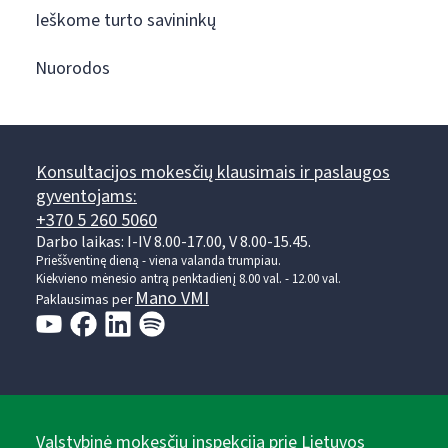
Ieškome turto savininkų
Nuorodos
Konsultacijos mokesčių klausimais ir paslaugos
gyventojams:
+370 5 260 5060
Darbo laikas: I-IV 8.00-17.00, V 8.00-15.45.
Prieššventinę dieną - viena valanda trumpiau.
Kiekvieno mėnesio antrą penktadienį 8.00 val. - 12.00 val.
Mano VMI
Paklausimas per
Valstybinė mokesčių inspekcija prie Lietuvos