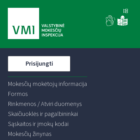
Prisijungti
Mokesčių mokėtojų informacija
Formos
Rinkmenos / Atviri duomenys
Skaičiuoklės ir pagalbininkai
Sąskaitos ir įmokų kodai
Mokesčių žinynas