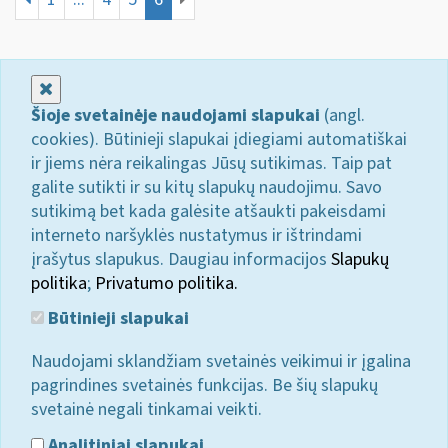
Uždaryti
Šioje svetainėje naudojami slapukai
(angl.
cookies). Būtinieji slapukai įdiegiami automatiškai
ir jiems nėra reikalingas Jūsų sutikimas. Taip pat
galite sutikti ir su kitų slapukų naudojimu. Savo
sutikimą bet kada galėsite atšaukti pakeisdami
interneto naršyklės nustatymus ir ištrindami
įrašytus slapukus. Daugiau informacijos
Slapukų
politika
;
Privatumo politika.
Būtinieji slapukai
Naudojami sklandžiam svetainės veikimui ir įgalina
pagrindines svetainės funkcijas. Be šių slapukų
svetainė negali tinkamai veikti.
Analitiniai slapukai