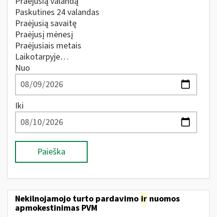
Praėjusią valandą
Paskutines 24 valandas
Praėjusią savaitę
Praėjusį mėnesį
Praėjusiais metais
Laikotarpyje…
Nuo
Iki
Paieška
Nekilnojamojo turto pardavimo
ir
nuomos
apmokestinimas PVM