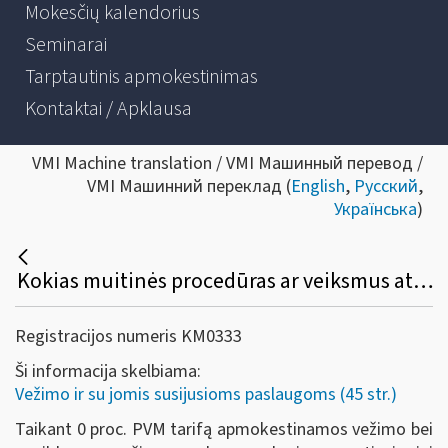
Mokesčių kalendorius
Seminarai
Tarptautinis apmokestinimas
Kontaktai / Apklausa
VMI Machine translation / VMI Машинный перевод /
VMI Машинний переклад (
English
,
Русский
,
Українська
)
Kokias muitinės procedūras ar veiksmus atlikus, vežimo ir papildomoms vežimo paslaugoms gali būti taikomas 0 proc. PVM tarifas?
Registracijos numeris KM0333
Ši informacija skelbiama:
Vežimo ir su jomis susijusioms paslaugoms (45 str.)
Taikant 0 proc. PVM tarifą apmokestinamos vežimo bei