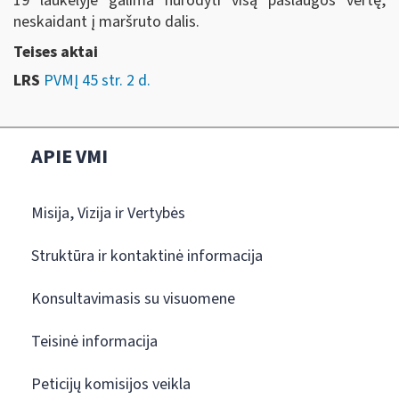
19 laukelyje galima nurodyti visą paslaugos vertę,
neskaidant į maršruto dalis.
Teises aktai
LRS
PVMĮ 45 str. 2 d.
APIE VMI
Misija, Vizija ir Vertybės
Struktūra ir kontaktinė informacija
Konsultavimasis su visuomene
Teisinė informacija
Peticijų komisijos veikla