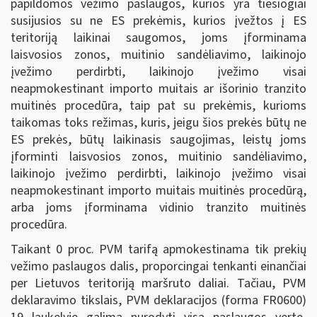
papildomos vežimo paslaugos, kurios yra tiesiogiai
susijusios su ne ES prekėmis, kurios įvežtos į ES
teritoriją laikinai saugomos, joms įforminama
laisvosios zonos, muitinio sandėliavimo, laikinojo
įvežimo perdirbti, laikinojo įvežimo visai
neapmokestinant importo muitais ar išorinio tranzito
muitinės procedūra, taip pat su prekėmis, kurioms
taikomas toks režimas, kuris, jeigu šios prekės būtų ne
ES prekės, būtų laikinasis saugojimas, leistų joms
įforminti laisvosios zonos, muitinio sandėliavimo,
laikinojo įvežimo perdirbti, laikinojo įvežimo visai
neapmokestinant importo muitais muitinės procedūrą,
arba joms įforminama vidinio tranzito muitinės
procedūra.
Taikant 0 proc. PVM tarifą apmokestinama tik prekių
vežimo paslaugos dalis, proporcingai tenkanti einančiai
per Lietuvos teritoriją maršruto daliai. Tačiau, PVM
deklaravimo tikslais, PVM deklaracijos (forma FR0600)