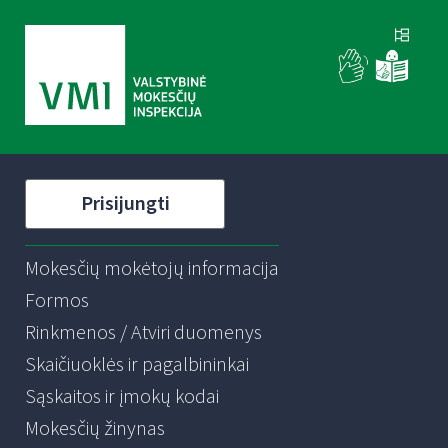
Prisijungti
Mokesčių mokėtojų informacija
Formos
Rinkmenos / Atviri duomenys
Skaičiuoklės ir pagalbininkai
Sąskaitos ir įmokų kodai
Mokesčių žinynas