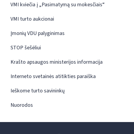
VMI kviečia į „Pasimatymą su mokesčiais“
VMI turto aukcionai
Įmonių VDU palyginimas
STOP šešėliui
Krašto apsaugos ministerijos informacija
Interneto svetainės atitikties paraiška
Ieškome turto savininkų
Nuorodos