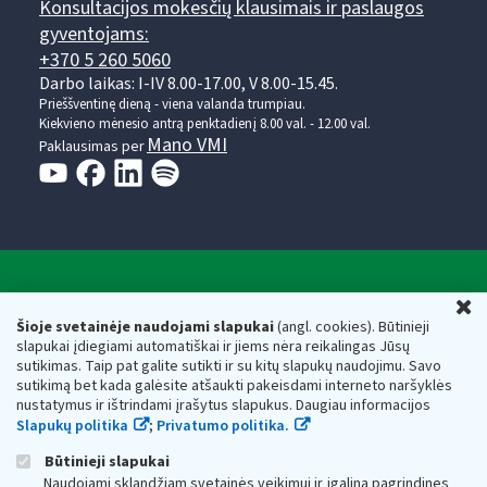
Konsultacijos mokesčių klausimais ir paslaugos
gyventojams:
+370 5 260 5060
Darbo laikas: I-IV 8.00-17.00, V 8.00-15.45.
Prieššventinę dieną - viena valanda trumpiau.
Kiekvieno mėnesio antrą penktadienį 8.00 val. - 12.00 val.
Mano VMI
Paklausimas per
Valstybinė mokesčių inspekcija prie Lietuvos
U
Respublikos finansų ministerijos
Šioje svetainėje naudojami slapukai
(angl. cookies). Būtinieji
slapukai įdiegiami automatiškai ir jiems nėra reikalingas Jūsų
Biudžetinė įstaiga. Juridinio asmens kodas — 188659752,
sutikimas. Taip pat galite sutikti ir su kitų slapukų naudojimu. Savo
adresas: Vasario 16-osios g. 14, 01107 Vilnius, Lietuva, el.paštas:
sutikimą bet kada galėsite atšaukti pakeisdami interneto naršyklės
vmi@vmi.lt
, E. pristatymo dėžutės adresas 188659752
nustatymus ir ištrindami įrašytus slapukus. Daugiau informacijos
Duomenys apie Valstybinę mokesčių inspekciją prie Lietuvos
Slapukų politika
;
Privatumo politika.
Respublikos finansų ministerijos kaupiami ir saugomi Juridinių
asmenų registre
Būtinieji slapukai
Naudojami sklandžiam svetainės veikimui ir įgalina pagrindines