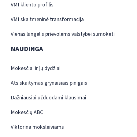
VMI kliento profilis
VMI skaitmeninė transformacija
Vienas langelis prievolėms valstybei sumokėti
NAUDINGA
Mokesčiai ir jų dydžiai
Atsiskaitymas grynaisiais pinigais
Dažniausiai užduodami klausimai
Mokesčių ABC
Viktorina moksleiviams