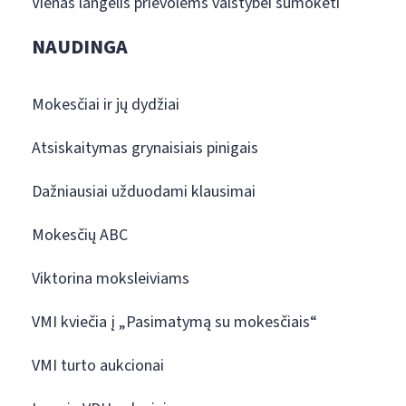
Vienas langelis prievolėms valstybei sumokėti
NAUDINGA
Mokesčiai ir jų dydžiai
Atsiskaitymas grynaisiais pinigais
Dažniausiai užduodami klausimai
Mokesčių ABC
Viktorina moksleiviams
VMI kviečia į „Pasimatymą su mokesčiais“
VMI turto aukcionai