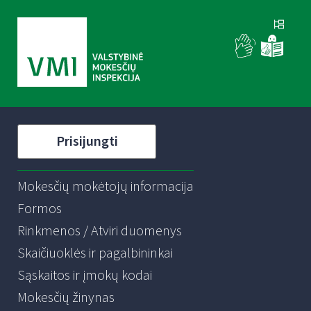
Prisijungti
Mokesčių mokėtojų informacija
Formos
Rinkmenos / Atviri duomenys
Skaičiuoklės ir pagalbininkai
Sąskaitos ir įmokų kodai
Mokesčių žinynas