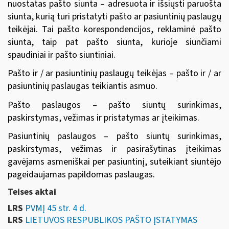
nuostatas pašto siunta – adresuota ir išsiųsti paruošta
siunta, kurią turi pristatyti pašto ar pasiuntinių paslaugų
teikėjai. Tai pašto korespondencijos, reklaminė pašto
siunta, taip pat pašto siunta, kurioje siunčiami
spaudiniai ir pašto siuntiniai.
Pašto ir / ar pasiuntinių paslaugų teikėjas – pašto ir / ar
pasiuntinių paslaugas teikiantis asmuo.
Pašto paslaugos – pašto siuntų surinkimas,
paskirstymas, vežimas ir pristatymas ar įteikimas.
Pasiuntinių paslaugos – pašto siuntų surinkimas,
paskirstymas, vežimas ir pasirašytinas įteikimas
gavėjams asmeniškai per pasiuntinį, suteikiant siuntėjo
pageidaujamas papildomas paslaugas.
Teises aktai
LRS
PVMĮ 45 str. 4 d.
LRS
LIETUVOS RESPUBLIKOS PAŠTO ĮSTATYMAS