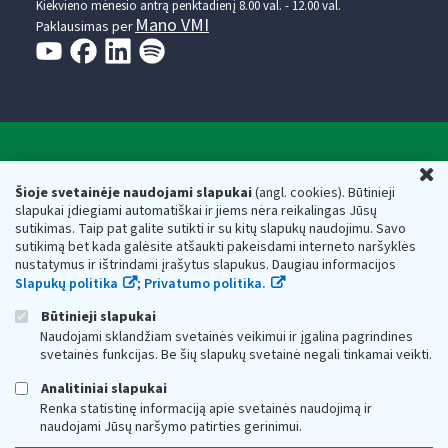
Kiekvieno mėnesio antrą penktadienį 8.00 val. - 12.00 val.
Mano VMI
Paklausimas per
Valstybinė mokesčių inspekcija prie Lietuvos
U
Respublikos finansų ministerijos
Šioje svetainėje naudojami slapukai
(angl. cookies). Būtinieji
slapukai įdiegiami automatiškai ir jiems nėra reikalingas Jūsų
Biudžetinė įstaiga. Juridinio asmens kodas — 188659752,
sutikimas. Taip pat galite sutikti ir su kitų slapukų naudojimu. Savo
adresas: Vasario 16-osios g. 14, 01107 Vilnius, Lietuva, el.paštas:
sutikimą bet kada galėsite atšaukti pakeisdami interneto naršyklės
vmi@vmi.lt
, E. pristatymo dėžutės adresas 188659752
nustatymus ir ištrindami įrašytus slapukus. Daugiau informacijos
Duomenys apie Valstybinę mokesčių inspekciją prie Lietuvos
Slapukų politika
;
Privatumo politika.
Respublikos finansų ministerijos kaupiami ir saugomi Juridinių
asmenų registre
Būtinieji slapukai
Naudojami sklandžiam svetainės veikimui ir įgalina pagrindines
svetainės funkcijas. Be šių slapukų svetainė negali tinkamai veikti.
Analitiniai slapukai
Renka statistinę informaciją apie svetainės naudojimą ir
naudojami Jūsų naršymo patirties gerinimui.