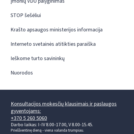
Įmonių VDU palyginimas
STOP šešėliui
Krašto apsaugos ministerijos informacija
Interneto svetainės atitikties paraiška
Ieškome turto savininkų
Nuorodos
Konsultacijos mokesčių klausimais ir paslaugos
gyventojams:
+370 5 260 5060
Darbo laikas: I-IV 8.00-17.00, V 8.00-15.45.
Prieššventinę dieną - viena valanda trumpiau.