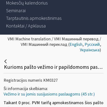
Mokesčių kalendorius
Seminarai
Tarptautinis apmokestinimas
Kontaktai / Apklausa
VMI Machine translation / VMI Машинный перевод /
VMI Машинний переклад (
English
,
Русский
,
Українська
)
Kurioms pašto vežimo ir papildomoms paslaugoms taikomas 0 proc. PVM tarifas?
Registracijos numeris KM0327
Ši informacija skelbiama:
Vežimo ir su jomis susijusioms paslaugoms (45 str.)
Taikant 0 proc. PVM tarifą apmokestinamos šios pašto