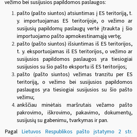
vežimo bei susijusios papildomos paslaugos:
pašto (pašto siuntos) atsiuntimas į ES teritoriją, t.
y. importuojamas ES teritorijoje, o vežimo ar
susijusių papildomų paslaugų vertė įtraukta į šio
importuojamo pašto apmokestinamąją vertę;
pašto (pašto siuntos) išsiuntimas iš ES teritorijos,
t. y. eksportuojamas iš ES teritorijos, o vežimo ar
susijusios papildomos paslaugos yra tiesiogiai
susijusios su šio pašto eksportu iš ES teritorijos;
pašto (pašto siuntos) vežimas tranzitu per ES
teritoriją, o vežimo bei susijusios papildomos
paslaugos yra tiesiogiai susijusios su šio pašto
vežimu;
ankščiau minėtais maršrutais vežamo pašto
pakrovimo, iškrovimo, pakavimo, dokumentų,
susijusių su gabenimu, tvarkymas ir pan.
Pagal
Lietuvos Respublikos pašto įstatymo 2 str.