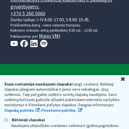
gyventojams:
+370 5 260 5060
Darbo laikas: I-IV 8.00-17.00, V 8.00-15.45.
Prieššventinę dieną - viena valanda trumpiau.
Kiekvieno mėnesio antrą penktadienį 8.00 val. - 12.00 val.
Mano VMI
Paklausimas per
Valstybinė mokesčių inspekcija prie Lietuvos
U
Respublikos finansų ministerijos
Šioje svetainėje naudojami slapukai
(angl. cookies). Būtinieji
slapukai įdiegiami automatiškai ir jiems nėra reikalingas Jūsų
Biudžetinė įstaiga. Juridinio asmens kodas — 188659752,
sutikimas. Taip pat galite sutikti ir su kitų slapukų naudojimu. Savo
adresas: Vasario 16-osios g. 14, 01107 Vilnius, Lietuva, el.paštas:
sutikimą bet kada galėsite atšaukti pakeisdami interneto naršyklės
vmi@vmi.lt
, E. pristatymo dėžutės adresas 188659752
nustatymus ir ištrindami įrašytus slapukus. Daugiau informacijos
Duomenys apie Valstybinę mokesčių inspekciją prie Lietuvos
Slapukų politika
;
Privatumo politika.
Respublikos finansų ministerijos kaupiami ir saugomi Juridinių
asmenų registre
Būtinieji slapukai
Naudojami sklandžiam svetainės veikimui ir įgalina pagrindines