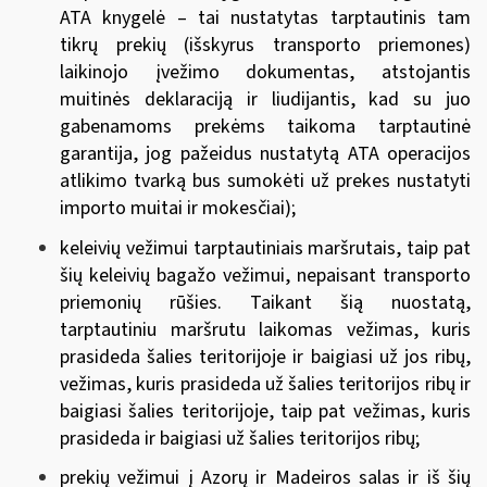
ATA knygelė – tai nustatytas tarptautinis tam
tikrų prekių (išskyrus transporto priemones)
laikinojo įvežimo dokumentas, atstojantis
muitinės deklaraciją ir liudijantis, kad su juo
gabenamoms prekėms taikoma tarptautinė
garantija, jog pažeidus nustatytą ATA operacijos
atlikimo tvarką bus sumokėti už prekes nustatyti
importo muitai ir mokesčiai);
keleivių vežimui tarptautiniais maršrutais, taip pat
šių keleivių bagažo vežimui, nepaisant transporto
priemonių rūšies. Taikant šią nuostatą,
tarptautiniu maršrutu laikomas vežimas, kuris
prasideda šalies teritorijoje ir baigiasi už jos ribų,
vežimas, kuris prasideda už šalies teritorijos ribų ir
baigiasi šalies teritorijoje, taip pat vežimas, kuris
prasideda ir baigiasi už šalies teritorijos ribų;
prekių vežimui į Azorų ir Madeiros salas ir iš šių