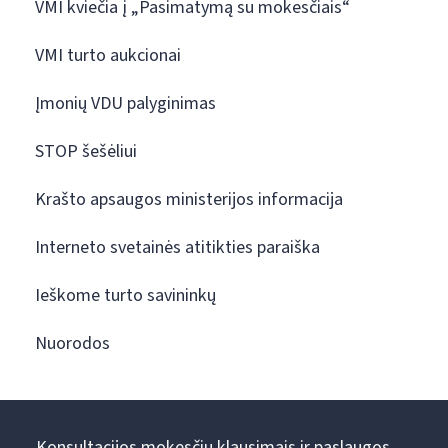
VMI kviečia į „Pasimatymą su mokesčiais“
VMI turto aukcionai
Įmonių VDU palyginimas
STOP šešėliui
Krašto apsaugos ministerijos informacija
Interneto svetainės atitikties paraiška
Ieškome turto savininkų
Nuorodos
Konsultacijos mokesčių klausimais ir paslaugos