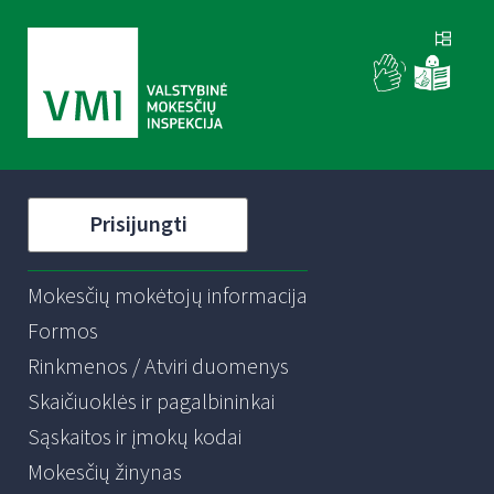
Prisijungti
Mokesčių mokėtojų informacija
Formos
Rinkmenos / Atviri duomenys
Skaičiuoklės ir pagalbininkai
Sąskaitos ir įmokų kodai
Mokesčių žinynas