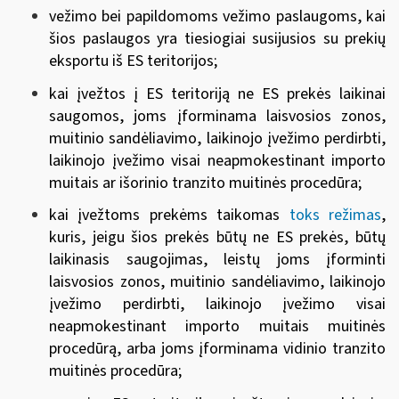
vežimo bei papildomoms vežimo paslaugoms, kai
šios paslaugos yra tiesiogiai susijusios su prekių
eksportu iš ES teritorijos;
kai įvežtos į ES teritoriją ne ES prekės laikinai
saugomos, joms įforminama laisvosios zonos,
muitinio sandėliavimo, laikinojo įvežimo perdirbti,
laikinojo įvežimo visai neapmokestinant importo
muitais ar išorinio tranzito muitinės procedūra;
kai įvežtoms prekėms taikomas
toks režimas
,
kuris, jeigu šios prekės būtų ne ES prekės, būtų
laikinasis saugojimas, leistų joms įforminti
laisvosios zonos, muitinio sandėliavimo, laikinojo
įvežimo perdirbti, laikinojo įvežimo visai
neapmokestinant importo muitais muitinės
procedūrą, arba joms įforminama vidinio tranzito
muitinės procedūra;