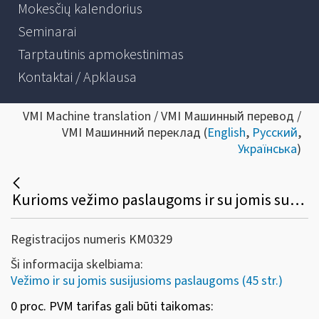
Mokesčių kalendorius
Seminarai
Tarptautinis apmokestinimas
Kontaktai / Apklausa
VMI Machine translation / VMI Машинный перевод /
VMI Машинний переклад (
English
,
Русский
,
Українська
)
Kurioms vežimo paslaugoms ir su jomis susijusiems sandoriams gali būti taikomas 0 proc. PVM tarifas?
Registracijos numeris KM0329
Ši informacija skelbiama:
Vežimo ir su jomis susijusioms paslaugoms (45 str.)
0 proc. PVM tarifas gali būti taikomas: