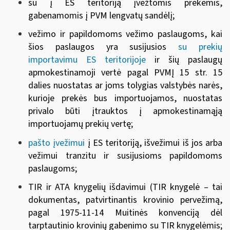
su į ES teritoriją įvežtomis prekėmis,
gabenamomis į PVM lengvatų sandėlį;
vežimo ir papildomoms vežimo paslaugoms, kai
šios paslaugos yra susijusios
su prekių
importavimu ES teritorijoje
ir šių paslaugų
apmokestinamoji vertė pagal PVMĮ 15 str. 15
dalies nuostatas ar joms tolygias valstybės narės,
kurioje prekės bus importuojamos, nuostatas
privalo būti įtrauktos į apmokestinamąją
importuojamų prekių vertę;
pašto įvežimui
į ES teritoriją, išvežimui iš jos arba
vežimui tranzitu ir susijusioms papildomoms
paslaugoms;
TIR ir ATA knygelių išdavimui (TIR knygelė – tai
dokumentas, patvirtinantis krovinio pervežimą,
pagal 1975-11-14 Muitinės konvenciją dėl
tarptautinio krovinių gabenimo su TIR knygelėmis;