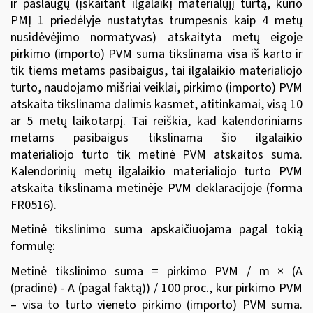
ir paslaugų (įskaitant ilgalaikį materialųjį turtą, kurio
PMĮ 1 priedėlyje nustatytas trumpesnis kaip 4 metų
nusidėvėjimo normatyvas) atskaityta metų eigoje
pirkimo (importo) PVM suma tikslinama visa iš karto ir
tik tiems metams pasibaigus, tai ilgalaikio materialiojo
turto, naudojamo mišriai veiklai, pirkimo (importo) PVM
atskaita tikslinama dalimis kasmet, atitinkamai, visą 10
ar 5 metų laikotarpį. Tai reiškia, kad kalendoriniams
metams pasibaigus tikslinama šio ilgalaikio
materialiojo turto tik metinė PVM atskaitos suma.
Kalendorinių metų ilgalaikio materialiojo turto PVM
atskaita tikslinama metinėje PVM deklaracijoje (forma
FR0516).
Metinė tikslinimo suma apskaičiuojama pagal tokią
formulę:
Metinė tikslinimo suma = pirkimo PVM / m × (A
(pradinė) - A (pagal faktą)) / 100 proc., kur pirkimo PVM
– visa to turto vieneto pirkimo (importo) PVM suma.