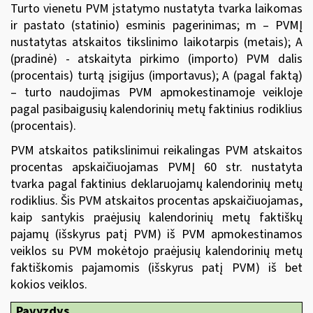
Turto vienetu PVM įstatymo nustatyta tvarka laikomas
ir pastato (statinio) esminis pagerinimas; m – PVMĮ
nustatytas atskaitos tikslinimo laikotarpis (metais); A
(pradinė) - atskaityta pirkimo (importo) PVM dalis
(procentais) turtą įsigijus (importavus); A (pagal faktą)
– turto naudojimas PVM apmokestinamoje veikloje
pagal pasibaigusių kalendorinių metų faktinius rodiklius
(procentais).
PVM atskaitos patikslinimui reikalingas PVM atskaitos
procentas apskaičiuojamas PVMĮ 60 str. nustatyta
tvarka pagal faktinius deklaruojamų kalendorinių metų
rodiklius. Šis PVM atskaitos procentas apskaičiuojamas,
kaip santykis praėjusių kalendorinių metų faktiškų
pajamų (išskyrus patį PVM) iš PVM apmokestinamos
veiklos su PVM mokėtojo praėjusių kalendorinių metų
faktiškomis pajamomis (išskyrus patį PVM) iš bet
kokios veiklos.
Pavyzdys