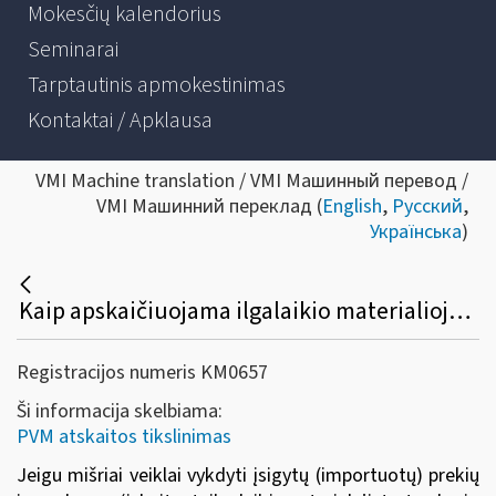
Mokesčių kalendorius
Seminarai
Tarptautinis apmokestinimas
Kontaktai / Apklausa
VMI Machine translation / VMI Машинный перевод /
VMI Машинний переклад (
English
,
Русский
,
Українська
)
Kaip apskaičiuojama ilgalaikio materialiojo turto patikslinta metinė PVM atskaitos suma, taikant pajamų kriterijų?
Registracijos numeris KM0657
Ši informacija skelbiama:
PVM atskaitos tikslinimas
Jeigu mišriai veiklai vykdyti įsigytų (importuotų) prekių