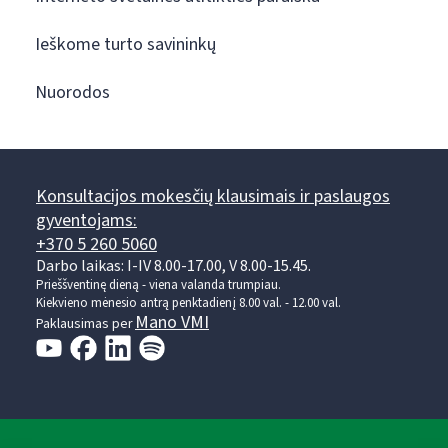
Ieškome turto savininkų
Nuorodos
Konsultacijos mokesčių klausimais ir paslaugos
gyventojams:
+370 5 260 5060
Darbo laikas: I-IV 8.00-17.00, V 8.00-15.45.
Prieššventinę dieną - viena valanda trumpiau.
Kiekvieno mėnesio antrą penktadienį 8.00 val. - 12.00 val.
Mano VMI
Paklausimas per