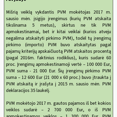
Mišrią veiklą vykdantis PVM mokėtojas 2017 m.
sausio mėn. įsigijo įrengimus (kurių PVM atskaita
tikslinama 5 metus), skirtus ne tik PVM
apmokestinamai, bet ir kitai veiklai (kurios atveju
negalima atskaityti pirkimo PVM), todėl tų įrengimų
pirkimo (importo) PVM buvo atskaitytas pagal
pajamų kriterijų apskaičiuotą PVM atskaitos procentą
(pagal 2016m. faktinius rodiklius), kuris sudarė 60
proc. Įrengimų apmokestinamoji vertė – 100 000 Eur,
PVM suma - 21 000 Eur. Šių įrengimų pirkimo PVM
suma – 12 600 Eur (21 000 x 60 proc.) buvo įtraukta į
PVM atskaitą ir įrašyta į 2015 m. sausio mėn. PVM
deklaracijos 35 laukelį.
PVM mokėtojo 2017 m. gautos pajamos iš bet kokios
veiklos sudarė – 2 700 000 Eur, o iš PVM
apmokestinamos veiklos – 1 300 000 Eur. PVM