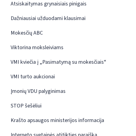
Atsiskaitymas grynaisiais pinigais
Dažniausiai užduodami klausimai
Mokesčių ABC
Viktorina moksleiviams
VMI kviečia į „Pasimatymą su mokesčiais“
VMI turto aukcionai
Įmonių VDU palyginimas
STOP šešėliui
Krašto apsaugos ministerijos informacija
Interneto svetainės atitikties paraiška