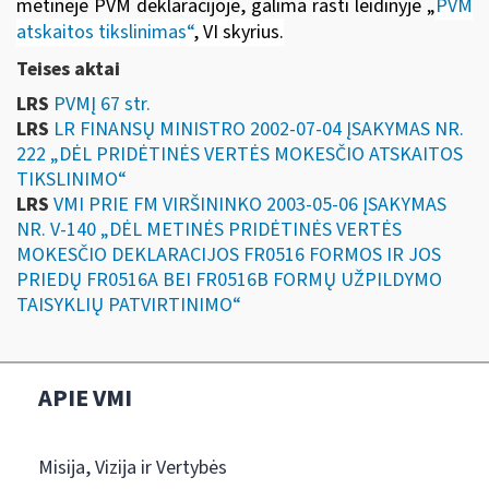
metinėje PVM deklaracijoje, galima rasti leidinyje
„
PVM
atskaitos tikslinimas“
, VI skyrius
.
Teises aktai
LRS
PVMĮ 67 str.
LRS
LR FINANSŲ MINISTRO 2002-07-04 ĮSAKYMAS NR.
222 „DĖL PRIDĖTINĖS VERTĖS MOKESČIO ATSKAITOS
TIKSLINIMO“
LRS
VMI PRIE FM VIRŠININKO 2003-05-06 ĮSAKYMAS
NR. V-140 „DĖL METINĖS PRIDĖTINĖS VERTĖS
MOKESČIO DEKLARACIJOS FR0516 FORMOS IR JOS
PRIEDŲ FR0516A BEI FR0516B FORMŲ UŽPILDYMO
TAISYKLIŲ PATVIRTINIMO“
APIE VMI
Misija, Vizija ir Vertybės