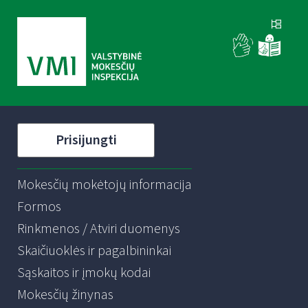
Prisijungti
Mokesčių mokėtojų informacija
Formos
Rinkmenos / Atviri duomenys
Skaičiuoklės ir pagalbininkai
Sąskaitos ir įmokų kodai
Mokesčių žinynas