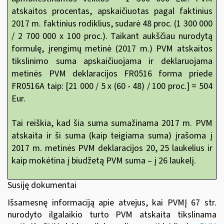
atskaitos procentas, apskaičiuotas pagal faktinius
2017 m. faktinius rodiklius, sudarė 48 proc. (1 300 000
/ 2 700 000 x 100 proc.). Taikant aukščiau nurodytą
formulę, įrengimų metinė (2017 m.) PVM atskaitos
tikslinimo suma apskaičiuojama ir deklaruojama
metinės PVM deklaracijos FR0516 forma priede
FR0516A taip: [21 000 / 5 x (60 - 48) / 100 proc.] = 504
Eur.
Tai reiškia, kad šia suma sumažinama 2017 m. PVM
atskaita ir ši suma (kaip teigiama suma) įrašoma į
2017 m. metinės PVM deklaracijos 20, 25 laukelius ir
kaip mokėtina į biudžetą PVM suma – į 26 laukelį.
Susiję dokumentai
Išsamesnę informaciją apie atvejus, kai PVMĮ 67 str.
nurodyto ilgalaikio turto PVM atskaita tikslinama