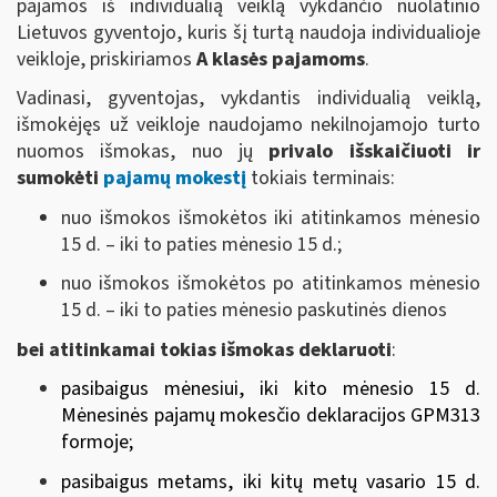
pajamos iš individualią veiklą vykdančio nuolatinio
Lietuvos gyventojo, kuris šį turtą naudoja individualioje
veikloje, priskiriamos
A klasės pajamoms
.
Vadinasi,
gyventojas, vykdantis individualią veiklą,
išmokėjęs už veikloje naudojamo nekilnojamojo turto
nuomos išmokas, nuo jų
privalo išskaičiuoti ir
sumokėti
pajamų mokestį
tokiais terminais:
nuo išmokos išmokėtos iki atitinkamos mėnesio
15 d. – iki to paties mėnesio
15 d.;
nuo išmokos išmokėtos po atitinkamos mėnesio
15 d. – iki to paties mėnesio
paskutin
ės dienos
bei atitinkamai tokias išmokas deklaruoti
:
pasibaigus mėnesiui, iki kito mėnesio 15 d.
Mėnesinės pajamų mokesčio deklaracijos GPM313
formoje;
pasibaigus metams, iki kitų metų vasario 15 d.