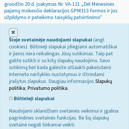
gruodžio 20 d. įsakymas Nr. VA-121 „Dėl Mėnesinės
pajamų mokesčio deklaracijos GPM313 formos ir jos
užpildymo ir pateikimo taisyklių patvirtinimo"
Uždaryti
Šioje svetainėje naudojami slapukai
(angl.
cookies). Būtinieji slapukai įdiegiami automatiškai
ir jiems nėra reikalingas Jūsų sutikimas. Taip pat
galite sutikti ir su kitų slapukų naudojimu. Savo
sutikimą bet kada galėsite atšaukti pakeisdami
interneto naršyklės nustatymus ir ištrindami
įrašytus slapukus. Daugiau informacijos
Slapukų
politika
;
Privatumo politika.
Būtinieji slapukai
Naudojami sklandžiam svetainės veikimui ir įgalina
pagrindines svetainės funkcijas. Be šių slapukų
svetainė negali tinkamai veikti.