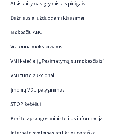
Atsiskaitymas grynaisiais pinigais
Dažniausiai užduodami klausimai
Mokesčių ABC
Viktorina moksleiviams
VMI kviečia į „Pasimatymą su mokesčiais“
VMI turto aukcionai
Įmonių VDU palyginimas
STOP šešėliui
Krašto apsaugos ministerijos informacija
Interneto svetainės atitikties paraiška