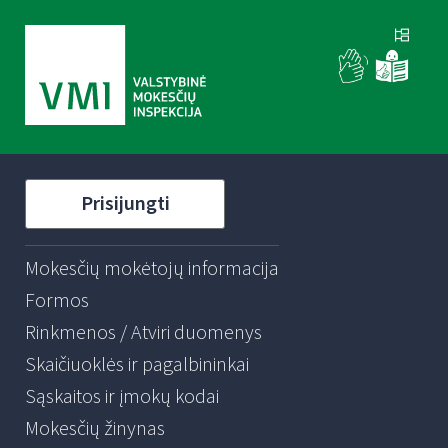
Prisijungti
Mokesčių mokėtojų informacija
Formos
Rinkmenos / Atviri duomenys
Skaičiuoklės ir pagalbininkai
Sąskaitos ir įmokų kodai
Mokesčių žinynas