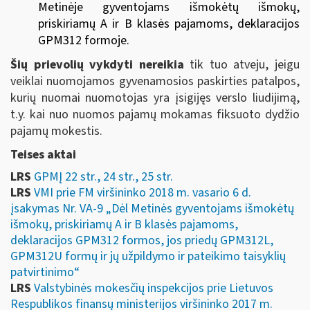
Metinėje gyventojams išmokėtų išmokų,
priskiriamų A ir B klasės pajamoms, deklaracijos
GPM312 formoje.
Šių prievolių vykdyti nereikia
tik tuo atveju, jeigu
veiklai nuomojamos gyvenamosios paskirties patalpos,
kurių nuomai nuomotojas yra įsigijęs verslo liudijimą,
t.y. kai nuo nuomos pajamų mokamas fiksuoto dydžio
pajamų mokestis.
Teises aktai
LRS
GPMĮ 22 str., 24 str., 25 str.
LRS
VMI prie FM viršininko 2018 m. vasario 6 d.
įsakymas Nr. VA-9 „Dėl Metinės gyventojams išmokėtų
išmokų, priskiriamų A ir B klasės pajamoms,
deklaracijos GPM312 formos, jos priedų GPM312L,
GPM312U formų ir jų užpildymo ir pateikimo taisyklių
patvirtinimo“
LRS
Valstybinės mokesčių inspekcijos prie Lietuvos
Respublikos finansų ministerijos viršininko 2017 m.