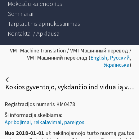
Mokesčių kalendorius
Seminarai
Tarptautinis apmokestinimas
Kontaktai / Apklausa
VMI Machine translation / VMI Машинный перевод /
VMI Машинний переклад (
English
,
Русский
,
Українська
)
Kokios gyventojo, vykdančio individualią veiklą, pareigos išmokėjus nuomos išmokas?
Registracijos numeris KM0478
Ši informacija skelbiama:
Apribojimai, reikalavimai, pareigos
Nuo 2018-01-01
už nekilnojamojo turto nuomą gautos