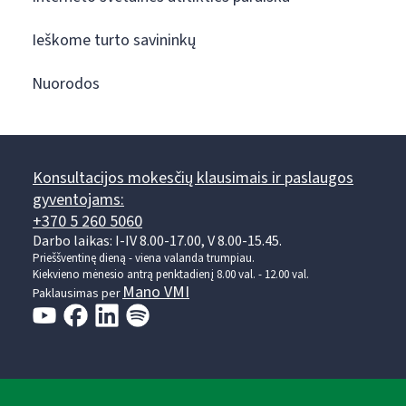
Ieškome turto savininkų
Nuorodos
Konsultacijos mokesčių klausimais ir paslaugos
gyventojams:
+370 5 260 5060
Darbo laikas: I-IV 8.00-17.00, V 8.00-15.45.
Prieššventinę dieną - viena valanda trumpiau.
Kiekvieno mėnesio antrą penktadienį 8.00 val. - 12.00 val.
Mano VMI
Paklausimas per